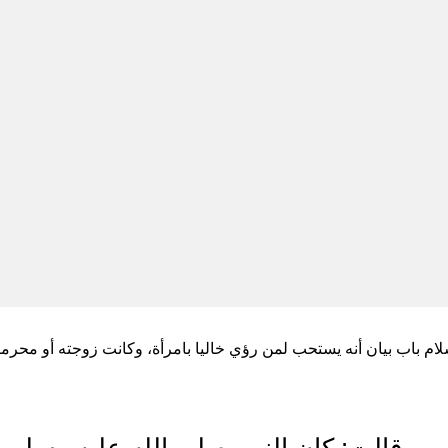
ام باب بيان أنه يستحب لمن رؤي خاليا بامرأة، وكانت زوجته أو محرما 
 قالت: كان النبي صلى الله عليه وسلم معت