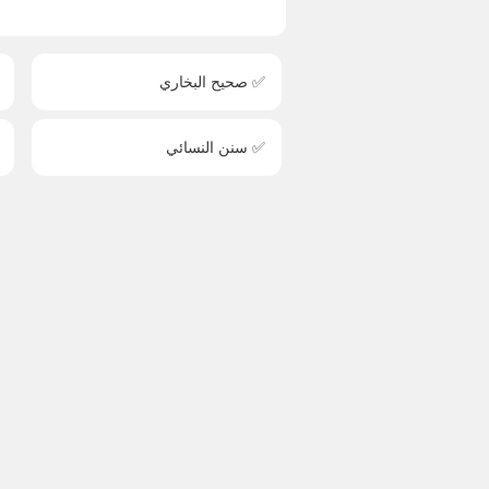
✅ صحيح البخاري
✅ سنن النسائي