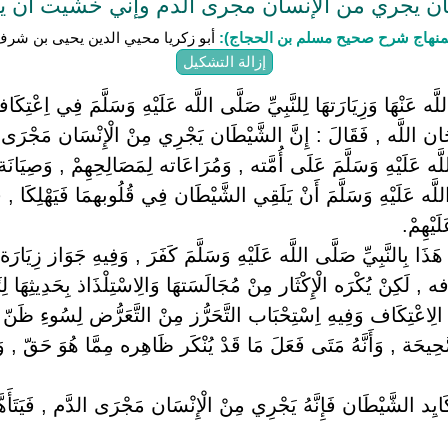
 يجري من الإنسان مجرى الدم وإني خشيت أن ي
منهاج شرح صحيح مسلم بن الحجاج):
أبو زكريا محيي الدين يحيى بن شرف النو
إزالة التشكيل
 عَنْهَا وَزِيَارَتهَا لِلنَّبِيِّ صَلَّى اللَّه عَلَيْهِ وَسَلَّمَ فِي اِعْتِكَ
ُبْحَان اللَّه , فَقَالَ : إِنَّ الشَّيْطَان يَجْرِي مِنْ الْإِنْسَان مَجْرَى 
َّه عَلَيْهِ وَسَلَّمَ عَلَى أُمَّته , وَمُرَاعَاته لِمَصَالِحِهِمْ , وَصِيَان
َّه عَلَيْهِ وَسَلَّمَ أَنْ يَلَقِي الشَّيْطَان فِي قُلُوبهمَا فَيَهْلِكَا , فَإِن
لَيْهِمْ.
َذَا بِالنَّبِيِّ صَلَّى اللَّه عَلَيْهِ وَسَلَّمَ كَفَرَ , وَفِيهِ جَوَاز زِيَارَ
كَافه , لَكِنْ يُكْرَه الْإِكْثَار مِنْ مُجَالَسَتهَا وَالِاسْتِلْذَاذ بِحَدِيثِهَا لِ
سِد الِاعْتِكَاف وَفِيهِ اِسْتِحْبَاب التَّحَرُّز مِنْ التَّعَرُّض لِسُوءِ ظ
صَّحِيحَة , وَأَنَّهُ مَتَى فَعَلَ مَا قَدْ يُنْكَر ظَاهِره مِمَّا هُوَ حَقّ , و
كَايِد الشَّيْطَان فَإِنَّهُ يَجْرِي مِنْ الْإِنْسَان مَجْرَى الدَّم , فَيَتَأَهّ