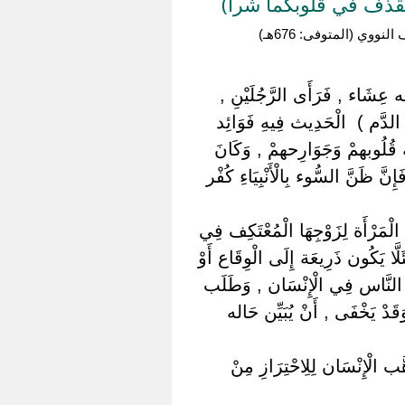
قذف في قلوبكما شرا)
وي (المتوفى: 676هـ)
افه عِشَاء , فَرَأَى الرَّجُلَيْنِ ,
الدَّم ) ‏ ‏الْحَدِيث فِيهِ فَوَائِد
َة قُلُوبهمْ وَجَوَارِحهمْ , وَكَانَ
َّ ظَنَّ السُّوء بِالْأَنْبِيَاءِ كُفْر
ة الْمَرْأَة لِزَوْجِهَا الْمُعْتَكِف فِي
ئَلَّا يَكُون ذَرِيعَة إِلَى الْوِقَاع أَوْ
َنّ النَّاس فِي الْإِنْسَان , وَطَلَب
َقَدْ يَخْفَى , أَنْ يُبَيِّن حَاله
َب الْإِنْسَان لِلِاحْتِرَازِ مِنْ