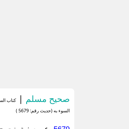
صحيح مسلم
|
كتاب السل
السوء به (حديث رقم: 5679 )
5679-
عن صفية بنت حيي،