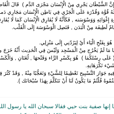
 ( إِنَّ الشَّيْطَان يَجْرِي مِنْ الْإِنْسَان مَجْرَى الدَّم ) ‏ ‏قَالَ الْق
 لَهُ قُوَّة وَقُدْرَة عَلَى الْجَرْي فِي بَاطِن الْإِنْسَان مَجَارِي دَم
ِ إِغْوَائِهِ وَوَسْوَسَته , فَكَأَنَّهُ لَا يُفَارِق الْإِنْسَان كَمَا لَا يُفَار
ّ لَطِيفَة مِنْ الْبَدَن , فَتَصِل الْوَسْوَسَة إِلَى الْقَلْب.
‏هُوَ بِفَتْحِ الْيَاء أَيْ لِيَرُدّنِي إِلَى مَنْزِلِي.
َا مَا لَمْ يَخْرُج مِنْ الْمَسْجِد وَلَيْسَ فِي الْحَدِيث أَنَّهُ خَرَجَ 
: ( عَلَى رِسْلكُمَا ) ‏ ‏هُوَ بِكَسْرِ الرَّاء وَفَتْحهَا , لُغَتَانِ , وَالْك
يْء تَكْرَهَانِهِ.
ِيهِ جَوَاز التَّسْبِيح تَعْظِيمًا لِلشَّيْءِ وَتَعَجُّبًا مِنْهُ , وَقَدْ كَثُرَ
مُوهُ قُلْتُمْ مَا يَكُونُ لَنَا أَنْ نَتَكَلَّمَ بِهَذَا سُبْحَانَك }.
نها صفية بنت حيي فقالا سبحان الله يا رسول الل