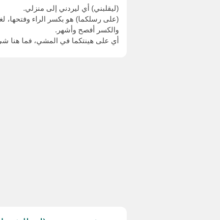
(ليقلبني) أي ليردني إلى منزلي.
(على رسلكما) هو بكسر الراء وفتحها، لغت
والكسر أفصح وأشهر.
أي على هينتكما في المشي، فما هنا شيء