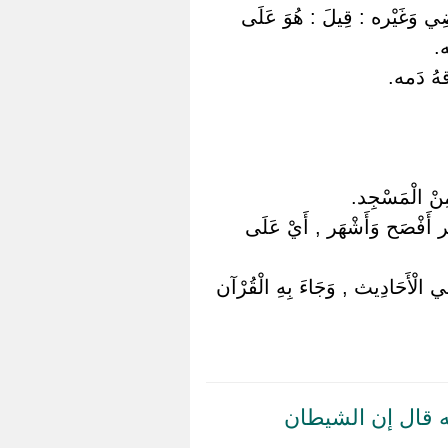
َاضِي وَغَيْره : قِيلَ : هُوَ عَلَى
ه.
ِقهُ دَمه.
مِنْ الْمَسْجِد.
َسْر أَفْصَح وَأَشْهَر , أَيْ عَلَى
 فِي الْأَحَادِيث , وَجَاءَ بِهِ الْقُرْآن
ه قال إن الشيطان