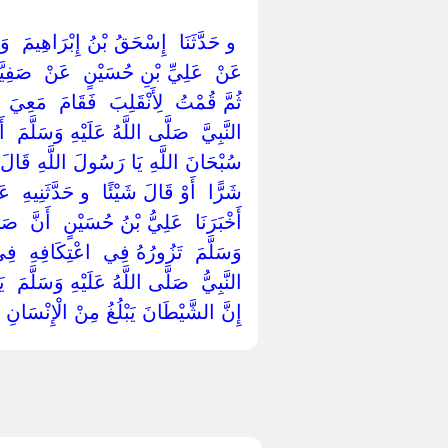
‏ ‏و حَدَّثَنَا ‏ ‏إِسْحَقُ بْنُ إِبْرَاهِيمَ ‏ ‏وَع
‏عَنْ ‏ ‏عَلِيِّ بْنِ حُسَيْنٍ ‏ ‏عَنْ ‏ ‏صَفِيَّةَ 
ثُمَّ قُمْتُ ‏ ‏لِأَنْقَلِبَ ‏ ‏فَقَامَ ‏ ‏مَعِيَ ‏
النَّبِيَّ ‏ ‏صَلَّى اللَّهُ عَلَيْهِ وَسَلَّمَ ‏ ‏
سُبْحَانَ اللَّهِ يَا رَسُولَ اللَّهِ قَالَ
شَرًّا ‏ ‏أَوْ قَالَ شَيْئًا ‏ ‏و حَدَّثَنِيهِ ‏ ‏عَ
‏أَخْبَرَنَا ‏ ‏عَلِيُّ بْنُ حُسَيْنٍ ‏ ‏أَنَّ ‏ ‏صَف
وَسَلَّمَ ‏ ‏تَزُورُهُ فِي ‏ ‏اعْتِكَافِهِ ‏ 
النَّبِيُّ ‏ ‏صَلَّى اللَّهُ عَلَيْهِ وَسَلَّمَ ‏ ‏
‏إِنَّ الشَّيْطَانَ يَبْلُغُ مِنْ الْإِنْسَانِ 