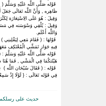
‏ ‏قَوْله صَلَّى اللَّه عَلَيْهِ وَسَلَّمَ
ظَاهِره , وَأَنَّ اللَّه تَعَالَى جَعَلَ
وَقِيلَ : هُوَ عَلَى الِاسْتِعَارَة لِكَثْرَة
وَقِيلَ : يُلْقِي وَسْوَسَته فِي مَسَام
وَاللَّه أَعْلَم.
‏ ‏قَوْلهَا : ( فَقَامَ مَعِي لِيَقْلِبنِي ) ‏ 
فِيهِ جَوَاز تَمَشِّي الْمُعْتَكِف مَعَه
‏ ‏قَوْله صَلَّى اللَّه عَلَيْهِ وَسَلَّمَ 
هَيْئَتكُمَا فِي الْمَشْي , فَمَا هُنَا شَ
‏ ‏قَوْله : ( فَقَالَ سُبْحَان اللَّه ) ‏ ‏ف
فِي قَوْله تَعَالَى : { لَوْلَا إِذْ سَمِعْتُ
حديث على رسلكما إ