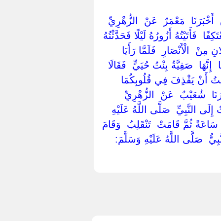
‏أَخْبَرَنَا ‏ ‏مَعْمَرٌ ‏ ‏عَنْ ‏ ‏الزُّهْرِيِّ ‏
ًا ‏ ‏فَأَتَيْتُهُ أَزُورُهُ لَيْلًا فَحَدَّثْتُهُ
 مِنْ ‏ ‏الْأَنْصَارِ ‏ ‏فَلَمَّا رَأَيَا
إِنَّهَا ‏ ‏صَفِيَّةُ بِنْتُ حُيَيٍّ ‏ ‏فَقَالَا
ِيتُ أَنْ يَقْذِفَ فِي قُلُوبِكُمَا
رَنَا ‏ ‏شُعَيْبٌ ‏ ‏عَنْ ‏ ‏الزُّهْرِيِّ ‏
َتْ إِلَى النَّبِيِّ ‏ ‏صَلَّى اللَّهُ عَلَيْهِ
اعَةً ثُمَّ قَامَتْ ‏ ‏تَنْقَلِبُ ‏ ‏وَقَامَ
َبِيُّ ‏ ‏صَلَّى اللَّهُ عَلَيْهِ وَسَلَّمَ: ‏