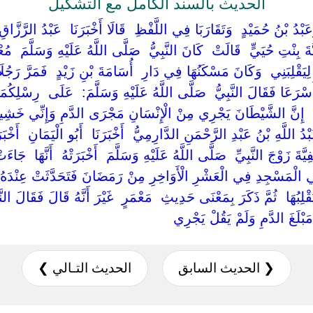
الحديث بالسند الكامل مع التشكيل
َبْدُ بْنُ حُمَيْدٍ ‏ ‏وَتَقَارَبَا فِي اللَّفْظِ ‏ ‏قَالَا أَخْبَرَنَا ‏ ‏عَبْدُ الرَّزَّاقِ ‏ 
بِنْتِ حُيَيٍّ ‏ ‏قَالَتْ ‏ ‏كَانَ النَّبِيُّ ‏ ‏صَلَّى اللَّهُ عَلَيْهِ وَسَلَّمَ ‏ ‏مُعْتَكِف
 ‏لِيَقْلِبَنِي ‏ ‏وَكَانَ مَسْكَنُهَا فِي دَارِ ‏ ‏أُسَامَةَ بْنِ زَيْدٍ ‏ ‏فَمَرَّ رَجُلَانِ
أَسْرَعَا فَقَالَ النَّبِيُّ ‏ ‏صَلَّى اللَّهُ عَلَيْهِ وَسَلَّمَ: ‏ ‏عَلَى ‏ ‏رِسْلِكُمَا ‏ ‏
 ‏ ‏إِنَّ الشَّيْطَانَ يَجْرِي مِنْ الْإِنْسَانِ مَجْرَى الدَّمِ وَإِنِّي خَش
بْدُ اللَّهِ بْنُ عَبْدِ الرَّحْمَنِ الدَّارِمِيُّ ‏ ‏أَخْبَرَنَا ‏ ‏أَبُو الْيَمَانِ ‏ ‏أَخْبَ
ِيَّةَ زَوْجَ النَّبِيِّ ‏ ‏صَلَّى اللَّهُ عَلَيْهِ وَسَلَّمَ ‏ ‏أَخْبَرَتْهُ ‏ ‏أَنَّهَا ‏ ‏جَاء
‏فِي الْمَسْجِدِ فِي الْعَشْرِ الْأَوَاخِرِ مِنْ رَمَضَانَ فَتَحَدَّثَتْ عِنْدَهُ سَ
يَقْلِبُهَا ‏ ‏ثُمَّ ذَكَرَ بِمَعْنَى حَدِيثِ ‏ ‏مَعْمَرٍ ‏ ‏غَيْرَ أَنَّهُ قَالَ فَقَالَ النّ
مَبْلَغَ الدَّمِ وَلَمْ يَقُلْ يَجْرِي ‏
❮ الحديث السابق
الحديث التـالي ❯