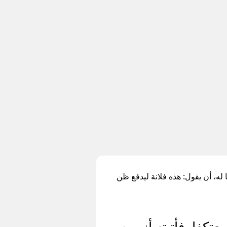
له، أن يقول: هذه فلانة ليدفع ظن
كفا، فأتيته أزوره