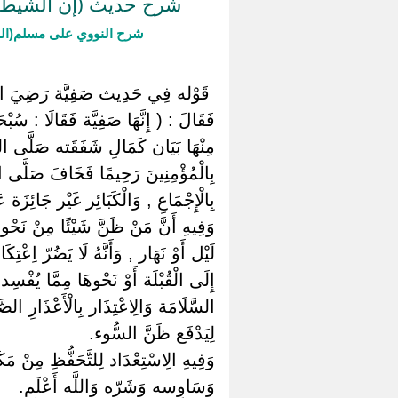
شرح حديث (إن الشيطان
شرح النووي على مسلم(ال
‏ ‏قَوْله فِي حَدِيث صَفِيَّة رَضِيَ اللَّه
فَقَالَ : ( إِنَّهَا صَفِيَّة فَقَالَا : س
مِنْهَا بَيَان كَمَالِ شَفَقَته صَلَّى الل
بِالْمُؤْمِنِينَ رَحِيمًا فَخَافَ صَلَّى الل
بِالْإِجْمَاعِ , وَالْكَبَائِر غَيْر جَائِزَة عَ
وَفِيهِ أَنَّ مَنْ ظَنَّ شَيْئًا مِنْ نَحْو ه
لَيْل أَوْ نَهَار , وَأَنَّهُ لَا يَضُرّ اِعْتِ
إِلَى الْقُبْلَة أَوْ نَحْوهَا مِمَّا يُفْ
السَّلَامَة وَالِاعْتِذَار بِالْأَعْذَارِ ال
لِيَدْفَع ظَنَّ السُّوء.
وَفِيهِ الِاسْتِعْدَاد لِلتَّحَفُّظِ مِنْ مَ
وَسَاوِسه وَشَرّه وَاللَّه أَعْلَم.