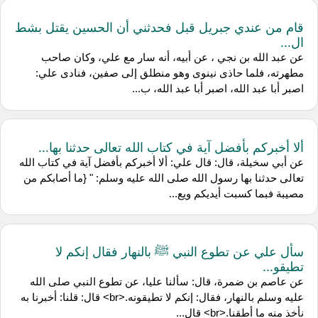
قام من عندي جبريل قبل فحدثني أن الحسين يقتل بشط
ال...
عن عبد الله بن نجي ، عن أبيه، أنه سار مع علي، وكان صاحب
مطهرته، فلما حاذى نينوى وهو منطلق إلى صفين، فنادى علي:
اصبر أبا عبد الله، اصبر أبا عبد الله، ب...
ألا أخبركم بأفضل آية في كتاب الله تعالى حدثنا بها...
عن أبي سخيلة، قال: قال علي: ألا أخبركم بأفضل آية في كتاب الله
تعالى حدثنا بها رسول الله صلى الله عليه وسلم: " {ما أصابكم من
مصيبة فبما كسبت أيديكم ويع...
سأل علي عن تطوع النبي ﷺ بالنهار فقال إنكم لا
تطيقو...
عن عاصم بن ضمرة، قال: سألنا عليا، عن تطوع النبي صلى الله
عليه وسلم بالنهار، فقال: إنكم لا تطيقونه.<br> قال: قلنا: أخبرنا به
نأخذ منه ما أطقنا.<br> قال...