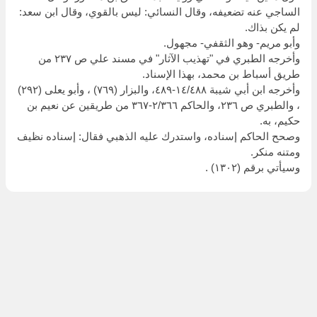
الساجي عنه تضعيفه، وقال النسائي: ليس بالقوي، وقال ابن سعد:
لم يكن بذاك.
وأبو مريم- وهو الثقفي- مجهول.
وأخرجه الطبري في "تهذيب الآثار" في مسند علي ص ٢٣٧ من
طريق أسباط بن محمد، بهذا الإسناد.
وأخرجه ابن أبي شيبة ١٤/٤٨٨-٤٨٩، والبزار (٧٦٩) ، وأبو يعلى (٢٩٢)
، والطبري ص ٢٣٦، والحاكم ٢/٣٦٦-٣٦٧ من طريقين عن نعيم بن
حكيم، به.
وصحح الحاكم إسناده، واستدرك عليه الذهبي فقال: إسناده نظيف
ومتنه منكر.
وسيأتي برقم (١٣٠٢) .