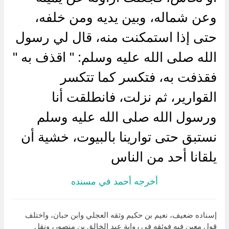
وعن شماله، وبين يديه ومن خلفه،
حتى إذا استمكنت منه، قال لي رسول
الله صلى الله عليه وسلم: " اقذف به "
فقذفت به، فتكسر كما تتكسر
القوارير، ثم نزلت، فانطلقت أنا
ورسول الله صلى الله عليه وسلم
نستبق حتى توارينا بالبيوت، خشية أن
يلقانا أحد من الناس
أخرجه أحمد في مسنده
إسناده ضعيف، نعيم بن حكيم وثقه العجلي وابن حبان، واختلف
قول معين فيه فوئقه في رواية عبد الخالق بن منصور، ونقل