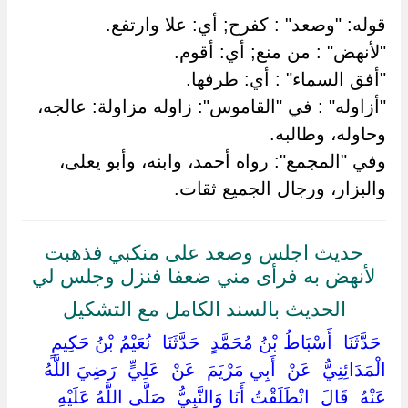
قوله: "وصعد" : كفرح; أي: علا وارتفع.
"لأنهض" : من منع; أي: أقوم.
"أفق السماء" : أي: طرفها.
"أزاوله" : في "القاموس": زاوله مزاولة: عالجه،
وحاوله، وطالبه.
وفي "المجمع": رواه أحمد، وابنه، وأبو يعلى،
والبزار، ورجال الجميع ثقات.
حديث اجلس وصعد على منكبي فذهبت
لأنهض به فرأى مني ضعفا فنزل وجلس لي
الحديث بالسند الكامل مع التشكيل
‏ ‏حَدَّثَنَا ‏ ‏أَسْبَاطُ بْنُ مُحَمَّدٍ ‏ ‏حَدَّثَنَا ‏ ‏نُعَيْمُ بْنُ حَكِيمٍ
الْمَدَائِنِيُّ ‏ ‏عَنْ ‏ ‏أَبِي مَرْيَمَ ‏ ‏عَنْ ‏ ‏عَلِيٍّ ‏ ‏رَضِيَ اللَّهُ
عَنْهُ ‏ ‏قَالَ ‏ ‏انْطَلَقْتُ أَنَا وَالنَّبِيُّ ‏ ‏صَلَّى اللَّهُ عَلَيْهِ