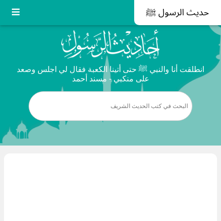
حديث الرسول ﷺ
انطلقت أنا والنبي ﷺ حتى أتينا الكعبة فقال لي اجلس وصعد
على منكبي - مسند أحمد