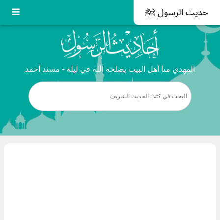
حديث الرسول ﷺ
المهدي منا أهل البيت يصلحه الله في ليلة - مسند أحمد