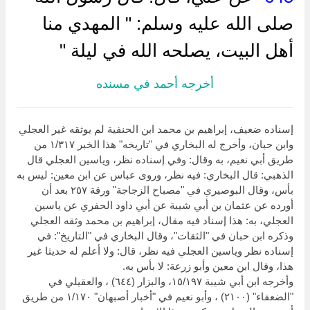
صلى الله عليه وسلم: " المهدي منا
أهل البيت، يصلحه الله في ليلة "
أخرجه أحمد في مسنده
إسناده ضعيف، إبراهيم بن محمد ابن الحنفية لم يوثقه غير العجلي
وابن حبان، وأخرج له البخاري في "تاريخه" هذا الخبر ١/٣١٧ من
طريق أبي نعيم، به وقال: وفي إسناده نظر، وياسين العجلي قال
الذهبي: قال البخاري: فيه نظر، وروى عباس عن ابن معين: ليس به
بأس، وقال البوصيري في "مصباح الزجاجة" ورقة ٢٥٧ بعد أن
أورده عن عثمان بن أبي شيبة عن أبي داود الحفري عن ياسين
العجلي، به: هذا إسناد فيه مقال، إبراهيم بن محمد وثقه العجلي
وذكره ابن حبان في "الثقات"، وقال البخاري في "التاريخ": في
إسناده نظر وياسين العجلي فيه نظر، قال: ولا أعلم له حديثا غير
هذا، وقال ابن معين وأبو زرعة: لا بأس به.
وأخرجه ابن أبي شيبة ١٥/١٩٧، والبزار (٦٤٤) ، والعقيلي في
"الضعفاء" (٢١٠٠) ، وأبو نعيم في "أخبار أصبهان" ١/١٧٠ من طريق