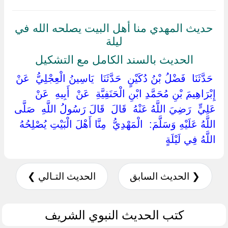
حديث المهدي منا أهل البيت يصلحه الله في
ليلة
الحديث بالسند الكامل مع التشكيل
‏ ‏حَدَّثَنَا ‏ ‏فَضْلُ بْنُ دُكَيْنٍ ‏ ‏حَدَّثَنَا ‏ ‏يَاسِينُ الْعِجْلِيُّ ‏ ‏عَنْ ‏
‏إِبْرَاهِيمَ بْنِ مُحَمَّدِ ابْنِ الْحَنَفِيَّةِ ‏ ‏عَنْ ‏ ‏أَبِيهِ ‏ ‏عَنْ ‏
‏عَلِيٍّ ‏ ‏رَضِيَ اللَّهُ عَنْهُ ‏ ‏قَالَ ‏ ‏قَالَ رَسُولُ اللَّهِ ‏ ‏صَلَّى
اللَّهُ عَلَيْهِ وَسَلَّمَ: ‏ ‏الْمَهْدِيُّ ‏ ‏مِنَّا أَهْلَ الْبَيْتِ يُصْلِحُهُ
اللَّهُ فِي لَيْلَةٍ ‏
❮ الحديث السابق
الحديث التـالي ❯
كتب الحديث النبوي الشريف