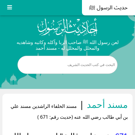
حديث الرسول ﷺ
لعن رسول الله ﷺ صاحب الربا وآكله وكاتبه وشاهديه
والمحلل والمحلل له - مسند أحمد
مسند أحمد
|
مسند الخلفاء الراشدين مسند علي
بن أبي طالب رضي الله عنه (حديث رقم: 671 )