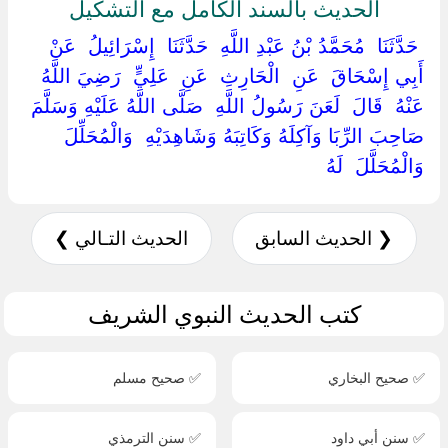
الحديث بالسند الكامل مع التشكيل
‏ ‏حَدَّثَنَا ‏ ‏مُحَمَّدُ بْنُ عَبْدِ اللَّهِ ‏ ‏حَدَّثَنَا ‏ ‏إِسْرَائِيلُ ‏ ‏عَنْ ‏
‏أَبِي إِسْحَاقَ ‏ ‏عَنِ ‏ ‏الْحَارِثِ ‏ ‏عَنِ ‏ ‏عَلِيٍّ ‏ ‏رَضِيَ اللَّهُ
عَنْهُ ‏ ‏قَالَ ‏ ‏لَعَنَ رَسُولُ اللَّهِ ‏ ‏صَلَّى اللَّهُ عَلَيْهِ وَسَلَّمَ ‏
‏صَاحِبَ الرِّبَا وَآكِلَهُ وَكَاتِبَهُ وَشَاهِدَيْهِ ‏ ‏وَالْمُحَلِّلَ ‏
‏وَالْمُحَلَّلَ ‏ ‏لَهُ ‏
❮ الحديث السابق
الحديث التـالي ❯
كتب الحديث النبوي الشريف
✅ صحيح البخاري
✅ صحيح مسلم
✅ سنن أبي داود
✅ سنن الترمذي