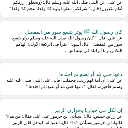
عن علي، عن النبي صلى الله عليه وسلم قال: {وتجعلون رزقكم
أنكم تكذبون} قال: " شرككم "مطرنا بنوء كذا وكذا، بنجم كذا وكذا "
كان رسول الله ﷺ يوتر بتسع سور من المفصل
عن علي، قال: " كان رسول الله صلى الله عليه وسلم يوتر بتسع
سور من المفصل " قال أسود: " يقرأ في الركعة الأولى: ألهاكم
التكاثر، وإنا أنزلناه في ليلة الق...
دعها حتى تلد أو تضع ثم اجلدها
عن علي: أن أمة لهم زنت، فحملت، فأتى علي النبي صلى الله عليه
وسلم فأخبره، فقال: " دعها حتى تلد أو تضع، ثم اجلدها "
إن لكل نبي حواريا وحواري الزبير
عن زر بن حبيش، قال: استأذن ابن جرموز على علي فقال: من هذا؟
قالوا: ابن جرموز يستأذن.<br> قال: ائذنوا له، ليدخل قاتل الزبير