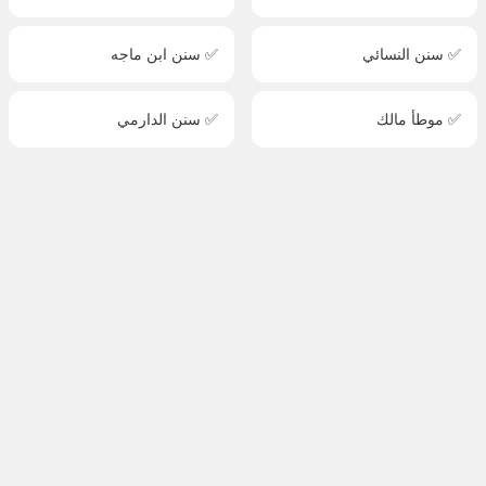
✅ سنن النسائي
✅ سنن ابن ماجه
✅ موطأ مالك
✅ سنن الدارمي