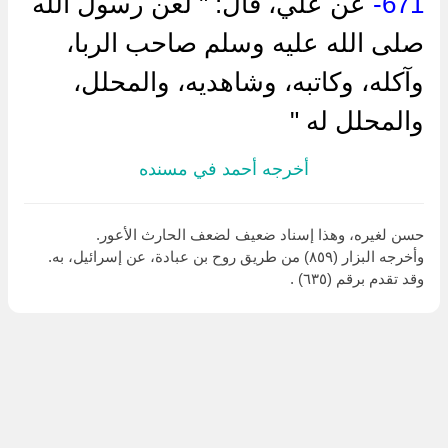
671-
عن علي، قال: " لعن رسول الله
صلى الله عليه وسلم صاحب الربا،
وآكله، وكاتبه، وشاهديه، والمحلل،
والمحلل له "
أخرجه أحمد في مسنده
حسن لغيره، وهذا إسناد ضعيف لضعف الحارث الأعور.
وأخرجه البزار (٨٥٩) من طريق روح بن عبادة، عن إسرائيل، به.
وقد تقدم برقم (٦٣٥) .