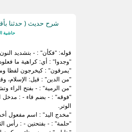
شرح حديث ( حدثنا بأقو
حاشية ال
قوله: "فكأن" : - بتشديد النون 
"وجدوا" : أي: كراهية ما فعلوه 
"يمرقون" : كيخرجون لفظا وم
"من الدين" : قيل: الإسلام، وق
"من الرمية" : - بفتح الراء وتش
"فوقه" : - بضم فاء - : مدخل 
الوتر.
"مخدج اليد" : اسم مفعول أخد
"حلمة" : - بفتحتين - : رأس ال