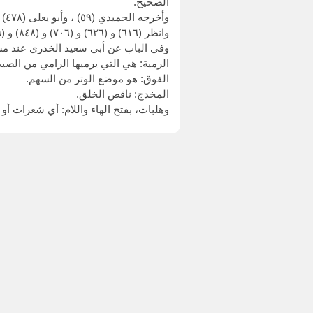
الصحيح.
وأخرجه الحميدي (٥٩) ، وأبو يعلى (٤٧٨) من طريقين عن إسماعيل بن مسلم، بهذا الإسناد.
وانظر (٦١٦) و (٦٢٦) و (٧٠٦) و (٨٤٨) و (١١٧٩) .
وفي الباب عن أبي سعيد الخدري عند مسلم (١٠٦٤) ، وعن جابر عنده أيضا 
الرمية: هي التي يرميها الرامي من الصيد
الفوق: هو موضع الوتر من السهم.
المخدج: ناقص الخلق.
وهلبات، بفتح الهاء واللام: أي شعرات أ