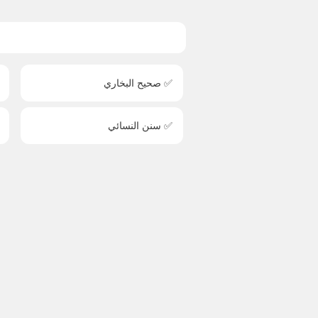
✅ صحيح البخاري
✅ سنن النسائي