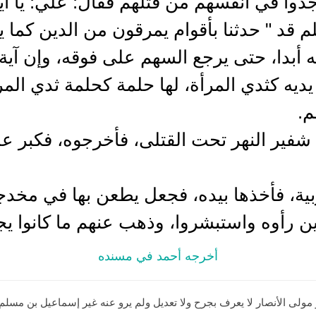
جدوا في أنفسهم من قتلهم فقال: علي: يا أ
م قد " حدثنا بأقوام يمرقون من الدين كما
يه أبدا، حتى يرجع السهم على فوقه، وإن آية
ديه كثدي المرأة، لها حلمة كحلمة ثدي المر
م.
فير النهر تحت القتلى، فأخرجوه، فكبر علي،
بية، فأخذها بيده، فجعل يطعن بها في مخدج
ن رأوه واستبشروا، وذهب عنهم ما كانوا ي
أخرجه أحمد في مسنده
مولى الأنصار لا يعرف بجرح ولا تعديل ولم يرو عنه غير إسماعيل بن مسلم