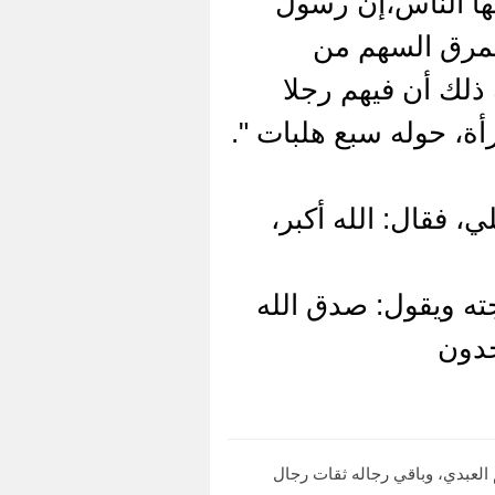
يها الناس،إن رسول
 يمرق السهم من
 ذلك أن فيهم رجلا
أة، حوله سبع هلبات ".
 فقال: الله أكبر،
ته ويقول: صدق الله
جدون
 العبدي، وباقي رجاله ثقات رجال