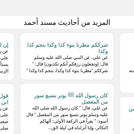
المزيد من أحاديث مسند أحمد
شرككم مطرنا بنوء كذا وكذا بنجم كذا
إن ل
وكذا
عن زر
عن علي، عن النبي صلى الله عليه وسلم
على ع
قال: {وتجعلون رزقكم أنكم تكذبون} قال: "
ته
شرككم "مطرنا بنوء كذا وكذا، بنجم كذا وكذا "
الزبي
كان رسول الله ﷺ يوتر بتسع سور
قول 
من المفصل
ابن 
من
عن علي، قال: " كان رسول الله صلى الله
عن زر
عليه وسلم يوتر بتسع سور من المفصل " قال
على ع
أسود: " يقرأ في الركعة الأولى: ألهاكم
صفية 
التكاثر، وإنا أنزلناه في ليلة الق...
صلى ا