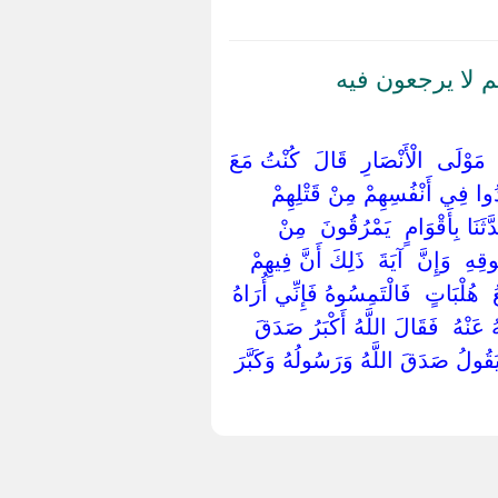
 لا يرجعون فيه
 ‏ ‏مَوْلَى ‏ ‏الْأَنْصَارِ ‏ ‏قَالَ ‏ ‏كُنْتُ مَعَ
َدُوا فِي أَنْفُسِهِمْ مِنْ قَتْلِهِمْ
َثَنَا بِأَقْوَامٍ ‏ ‏يَمْرُقُونَ ‏ ‏مِنْ
ِ ‏ ‏وَإِنَّ ‏ ‏آيَةَ ‏ ‏ذَلِكَ أَنَّ فِيهِمْ
‏ ‏هُلْبَاتٍ ‏ ‏فَالْتَمِسُوهُ فَإِنِّي أُرَاهُ
 عَنْهُ ‏ ‏فَقَالَ اللَّهُ أَكْبَرُ صَدَقَ
وَيَقُولُ صَدَقَ اللَّهُ وَرَسُولُهُ وَكَبَّرَ