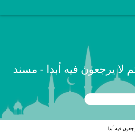
 لا يرجعون فيه أبدا - مسند
جعون فيه أبدا