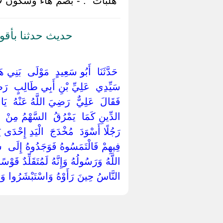
"هلبات" : - بضم هاء وسكون لا
حديث حدثنا بأقو
‏ ‏حَدَّثَنَا ‏ ‏أَبُو سَعِيدٍ ‏ ‏مَوْلَى ‏ ‏بَنِي ه
سَيِّدِي ‏ ‏عَلِيِّ بْنِ أَبِي طَالِبٍ ‏ ‏رَضِ
فَقَالَ ‏ ‏عَلِيٌّ ‏ ‏رَضِيَ اللَّهُ عَنْهُ ‏ ‏يَا 
الدِّينِ كَمَا ‏ ‏يَمْرُقُ ‏ ‏السَّهْمُ مِنْ ‏ ‏ال
رَجُلًا أَسْوَدَ ‏ ‏مُخْدَجَ ‏ ‏الْيَدِ إِحْدَى ي
فِيهِمْ فَالْتَمَسُوهُ فَوَجَدُوهُ إِلَى ‏ ‏شَفِ
اللَّهُ وَرَسُولُهُ وَإِنَّهُ لَمُتَقَلِّدٌ قَوْ
النَّاسُ حِينَ رَأَوْهُ وَاسْتَبْشَرُوا وَذ