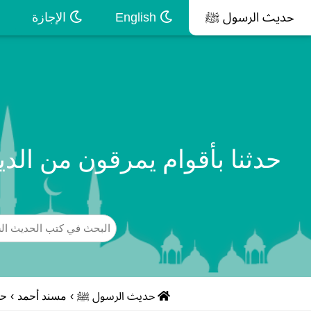
حديث الرسول ﷺ
English
الإجازة
حدثنا بأقوام يمرقون من الدي
حديث الرسول ﷺ
›
مسند أحمد
›
حد