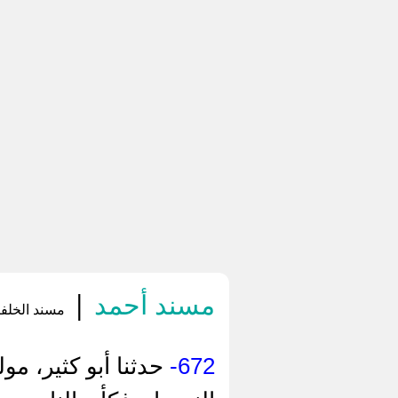
مسند أحمد
|
مسند الخلفا
672-
حدثنا أبو كثير، م