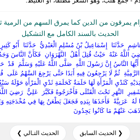
م - جمع هلب، وهو الشعر مطلقا، أو الغليظ.
ام يمرقون من الدين كما يمرق السهم من الرمية ثم
الحديث بالسند الكامل مع التشكيل
َاشِمٍ ‏ ‏حَدَّثَنَا ‏ ‏إِسْمَاعِيلُ بْنُ مُسْلِمٍ الْعَبْدِيُّ ‏ ‏حَدَّثَنَا ‏ ‏أَبُو كَثِيرٍ
يَ اللَّهُ عَنْهُ ‏ ‏حَيْثُ قُتِلَ أَهْلُ ‏ ‏النَّهْرَوَانِ ‏ ‏فَكَأَنَّ النَّاسَ وَج
أَيُّهَا النَّاسُ إِنَّ رَسُولَ اللَّهِ ‏ ‏صَلَّى اللَّهُ عَلَيْهِ وَسَلَّمَ ‏ ‏قَدْ ‏ ‏حَدّ
رَّمِيَّةِ ‏ ‏ثُمَّ لَا يَرْجِعُونَ فِيهِ أَبَدًا حَتَّى يَرْجِعَ السَّهْمُ عَلَى ‏ ‏فُوقِه
َدَيْهِ كَثَدْيِ الْمَرْأَةِ لَهَا حَلَمَةٌ كَحَلَمَةِ ثَدْيِ الْمَرْأَةِ حَوْلَهُ سَبْعُ 
يرِ ‏ ‏النَّهَرِ تَحْتَ الْقَتْلَى فَأَخْرَجُوهُ فَكَبَّرَ ‏ ‏عَلِيٌّ ‏ ‏رَضِيَ اللَّهُ
سًا لَهُ ‏ ‏عَرَبِيَّةً ‏ ‏فَأَخَذَهَا بِيَدِهِ فَجَعَلَ يَطْعَنُ بِهَا فِي مُخْدَجَتِهِ 
َهَبَ عَنْهُمْ مَا كَانُوا يَجِدُونَ ‏
❮ الحديث السابق
الحديث التـالي ❯