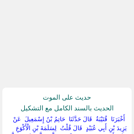
حديث على الموت
الحديث بالسند الكامل مع التشكيل
‏ ‏أَخْبَرَنَا ‏ ‏قُتَيْبَةُ ‏ ‏قَالَ حَدَّثَنَا ‏ ‏حَاتِمُ بْنُ إِسْمَعِيلَ ‏ ‏عَنْ ‏
‏يَزِيدَ بْنِ أَبِي عُبَيْدٍ ‏ ‏قَالَ قُلْتُ ‏ ‏لِسَلَمَةَ بْنِ الْأَكْوَعِ ‏