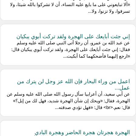
«ألا تبايعوني على ما بايع عليه النساء، أن لا تشركوا بالله شيئا، ولا
تسرقوا، ولا تزنوا، ولا...
إني جئت أبايعك على الهجرة ولقد تركت أبوي يبكيان
عن عبد الله بن عمرو، أن رجلا أتى النبي صلى الله عليه وسلم
فقال: إني جئت أبايعك على الهجرة، ولقد تركت أبوي يبكيان قال:
«ارجع إليهما فأضحكهما كما أبكيت...
اعمل من وراء البحار فإن الله عز وجل لن يترك من
عمل...
عن أبي سعيد، أن أعرابيا سأل رسول الله صلى الله عليه وسلم عن
الهجرة، فقال: «ويحك إن شأن الهجرة شديد، فهل لك من إبل؟»
قال: نعم.<br> قال: «فهل تؤدي صدقته...
الهجرة هجرتان هجرة الحاضر وهجرة البادي