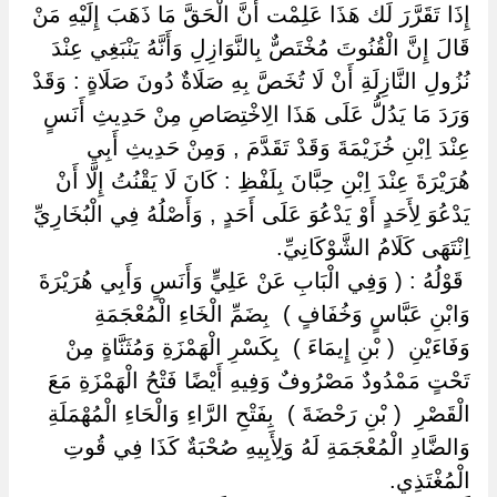
إِذَا تَقَرَّرَ لَك هَذَا عَلِمْت أَنَّ الْحَقَّ مَا ذَهَبَ إِلَيْهِ مَنْ
قَالَ إِنَّ الْقُنُوتَ مُخْتَصٌّ بِالنَّوَازِلِ وَأَنَّهُ يَنْبَغِي عِنْدَ
نُزُولِ النَّازِلَةِ أَنْ لَا تُخَصَّ بِهِ صَلَاةٌ دُونَ صَلَاةٍ : وَقَدْ
وَرَدَ مَا يَدُلُّ عَلَى هَذَا الِاخْتِصَاصِ مِنْ حَدِيثِ أَنَسٍ
عِنْدَ اِبْنِ خُزَيْمَةَ وَقَدْ تَقَدَّمَ , وَمِنْ حَدِيثِ أَبِي
هُرَيْرَةَ عِنْدَ اِبْنِ حِبَّانَ بِلَفْظِ : كَانَ لَا يَقْنُتُ إِلَّا أَنْ
يَدْعُوَ لِأَحَدٍ أَوْ يَدْعُوَ عَلَى أَحَدٍ , وَأَصْلُهُ فِي الْبُخَارِيِّ
اِنْتَهَى كَلَامُ الشَّوْكَانِيِّ.
‏ ‏قَوْلُهُ : ( وَفِي الْبَابِ عَنْ عَلِيٍّ وَأَنَسٍ وَأَبِي هُرَيْرَةَ
وَابْنِ عَبَّاسٍ وَخُفَافٍ ) ‏ ‏بِضَمِّ الْخَاءِ الْمُعْجَمَةِ
وَفَاءَيْنِ ‏ ‏( بْنِ إِيمَاءَ ) ‏ ‏بِكَسْرِ الْهَمْزَةِ وَمُثَنَّاةٍ مِنْ
تَحْتٍ مَمْدُودٌ مَصْرُوفٌ وَفِيهِ أَيْضًا فَتْحُ الْهَمْزَةِ مَعَ
الْقَصْرِ ‏ ‏( بْنِ رَحْضَةَ ) ‏ ‏بِفَتْحِ الرَّاءِ وَالْحَاءِ الْمُهْمَلَةِ
وَالضَّادِ الْمُعْجَمَةِ لَهُ وَلِأَبِيهِ صُحْبَةٌ كَذَا فِي قُوتِ
الْمُغْتَذِي.