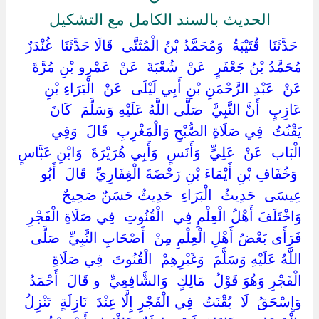
الحديث بالسند الكامل مع التشكيل
‏ ‏حَدَّثَنَا ‏ ‏قُتَيْبَةُ ‏ ‏وَمُحَمَّدُ بْنُ الْمُثَنَّى ‏ ‏قَالَا حَدَّثَنَا ‏ ‏غُنْدَرٌ
مُحَمَّدُ بْنُ جَعْفَرٍ ‏ ‏عَنْ ‏ ‏شُعْبَةَ ‏ ‏عَنْ ‏ ‏عَمْرِو بْنِ مُرَّةَ ‏
‏عَنْ ‏ ‏عَبْدِ الرَّحْمَنِ بْنِ أَبِي لَيْلَى ‏ ‏عَنْ ‏ ‏الْبَرَاءِ بْنِ
عَازِبٍ ‏ ‏أَنَّ النَّبِيَّ ‏ ‏صَلَّى اللَّهُ عَلَيْهِ وَسَلَّمَ ‏ ‏كَانَ ‏
‏يَقْنُتُ ‏ ‏فِي صَلَاةِ الصُّبْحِ وَالْمَغْرِبِ ‏ ‏قَالَ ‏ ‏وَفِي ‏
‏الْبَاب ‏ ‏عَنْ ‏ ‏عَلِيٍّ ‏ ‏وَأَنَسٍ ‏ ‏وَأَبِي هُرَيْرَةَ ‏ ‏وَابْنِ عَبَّاسٍ
‏ ‏وَخُفَافِ بْنِ أَيْمَاءَ بْنِ رَحْضَةَ الْغِفَارِيِّ ‏ ‏قَالَ ‏ ‏أَبُو
عِيسَى ‏ ‏حَدِيثُ ‏ ‏الْبَرَاءِ ‏ ‏حَدِيثٌ حَسَنٌ صَحِيحٌ ‏
‏وَاخْتَلَفَ أَهْلُ الْعِلْمِ فِي ‏ ‏الْقُنُوتِ ‏ ‏فِي صَلَاةِ الْفَجْرِ
فَرَأَى بَعْضُ أَهْلِ الْعِلْمِ مِنْ ‏ ‏أَصْحَابِ النَّبِيِّ ‏ ‏صَلَّى
اللَّهُ عَلَيْهِ وَسَلَّمَ ‏ ‏وَغَيْرِهِمْ ‏ ‏الْقُنُوتَ ‏ ‏فِي صَلَاةِ
الْفَجْرِ وَهُوَ قَوْلُ ‏ ‏مَالِكٍ ‏ ‏وَالشَّافِعِيِّ ‏ ‏و قَالَ ‏ ‏أَحْمَدُ ‏
‏وَإِسْحَقُ ‏ ‏لَا ‏ ‏يُقْنَتُ ‏ ‏فِي الْفَجْرِ إِلَّا عِنْدَ ‏ ‏نَازِلَةٍ ‏ ‏تَنْزِلُ