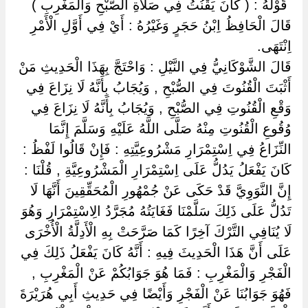
‏ ‏قَوْلُهُ : ( كَانَ يَقْنُتُ فِي صَلَاةِ الصُّبْحِ وَالْمَغْرِبِ ) ‏
‏قَالَ الْحَافِظُ اِبْنُ حَجَرٍ وَغَيْرُهُ : أَيْ فِي أَوَّلِ الْأَمْرِ
اِنْتَهَى.
قَالَ الشَّوْكَانِيُّ فِي النَّيْلِ : وَاحْتَجَّ بِهَذَا الْحَدِيثِ مَنْ
أَثْبَتَ الْقُنُوتَ فِي الصُّبْحِ , وَيُجَابُ بِأَنَّهُ لَا نِزَاعَ فِي
وَقْعِ الْقُنُوتِ فِي الصُّبْحِ , وَيُجَابُ بِأَنَّهُ لَا نِزَاعَ فِي
وُقُوعِ الْقُنُوتِ مِنْهُ صَلَّى اللَّهُ عَلَيْهِ وَسَلَّمَ إِنَّمَا
النِّزَاعُ فِي اِسْتِمْرَارِ مَشْرُوعِيَّتِهِ : فَإِنْ قَالُوا لَفْظُ :
كَانَ يَفْعَلُ يَدُلُّ عَلَى اِسْتِمْرَارِ الْمَشْرُوعِيَّةِ , قُلْنَا :
إِنَّ النَّوَوِيَّ قَدْ حَكَى عَنْ جُمْهُورِ الْمُحَقِّقِينَ أَنَّهَا لَا
تَدُلُّ عَلَى ذَلِكَ سَلَّمْنَا فَغَايَتُهُ مُجَرَّدُ الِاسْتِمْرَارِ وَهُوَ
لَا يُنَافِي التَّرْكَ آخِرًا كَمَا صَرَّحَتْ بِهِ الْأَدِلَّةُ الْأُخْرَى
عَلَى أَنَّ هَذَا الْحَدِيثَ فِيهِ : أَنَّهُ كَانَ يَفْعَلُ ذَلِكَ فِي
الْفَجْرِ وَالْمَغْرِبِ : فَمَا هُوَ جَوَابُكُمْ عَنْ الْمَغْرِبِ ,
فَهُوَ جَوَابُنَا عَنْ الْفَجْرِ وَأَيْضًا فِي حَدِيثِ أَبِي هُرَيْرَةَ