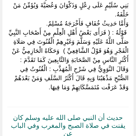
بَنِي سُلَيْمٍ عَلَى رِعْلٍ وَذَكْوَانَ وَعُصَيَّةَ وَيُؤَمِّنُ مَنْ
خَلْفَهُ.
وَأَمَّا حَدِيثُ خُفَافٍ فَأَخْرَجَهُ مُسْلِمٌ.
‏ ‏قَوْلُهُ : ( فَرَأَى بَعْضُ أَهْلِ الْعِلْمِ مِنْ أَصْحَابِ النَّبِيِّ
صَلَّى اللَّهُ عَلَيْهِ وَسَلَّمَ وَغَيْرِهِمْ الْقُنُوتَ فِي صَلَاةِ
الْفَجْرِ وَهُوَ قَوْلُ الشَّافِعِيِّ ) ‏ ‏وَحَكَاهُ الْحَازِمِيُّ عَنْ
أَكْثَرِ النَّاسِ مِنْ الصَّحَابَةِ وَالتَّابِعِينَ كَمَا تَقَدَّمَ :
وَقَالَ النَّوَوِيُّ فِي شَرْحِ الْمُهَذَّبِ : الْقُنُوتُ فِي
الصُّبْحِ مَذْهَبُنَا وَبِهِ قَالَ أَكْثَرُ السَّلَفِ وَمَنْ بَعْدَهُمْ
وَقَدْ عَرَفْت مُتَمَسَّكَاتِهِمْ وَمَا فِيهَا.
حديث أن النبي صلى الله عليه وسلم كان
يقنت في صلاة الصبح والمغرب وفي الباب
عن