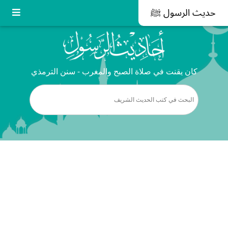
حديث الرسول ﷺ
كان يقنت في صلاة الصبح والمغرب - سنن الترمذي