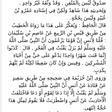
صَدُوقٌ لَيْسَ بِالْمُتْقِنِ , وَقَدْ وَثَّقَهُ غَيْرُ وَاحِدٍ ,
وَلِحَدِيثِهِ هَذَا شَاهِدٌ وَلَكِنَّ فِي إِسْنَادِهِ عَمْرُو بْنُ
عُبَيْدٍ وَلَيْسَ بِحُجَّةٍ.
قَالَ الْحَافِظُ : وَيُعَكِّرُ عَلَى هَذَا مَا رَوَاهُ الْخَطِيبُ
مِنْ طَرِيقِ قَيْسِ بْنِ الرَّبِيعِ عَنْ عَاصِمِ بْنِ سُلَيْمَانَ
: قُلْنَا لِأَنَسٍ إِنَّ قَوْمًا يَزْعُمُونَ أَنَّ النَّبِيَّ صَلَّى اللَّهُ
عَلَيْهِ وَسَلَّمَ لَمْ يَزَلْ يَقْنُتُ فِي الْفَجْرِ , قَالَ : كَذَبُوا
إِنَّمَا قَنَتَ شَهْرًا وَاحِدًا يَدْعُو عَلَى حَيٍّ مِنْ أَحْيَاءِ
الْمُشْرِكِينَ , وَقِيسَ وَإِنْ كَانَ ضَعِيفًا لَكِنَّهُ لَمْ يُتَّهَمْ
بِكَذِبٍ.
وَرَوَى اِبْنُ خُزَيْمَةَ فِي صَحِيحِهِ مِنْ طَرِيقِ سَعِيدٍ
عَنْ قَتَادَةَ عَنْ أَنَسٍ أَنَّ النَّبِيَّ صَلَّى اللَّهُ عَلَيْهِ
وَسَلَّمَ لَمْ يَقْنُتْ إِلَّا إِذَا دَعَا لِقَوْمٍ أَوْ دَعَا فَاخْتَلَفَتْ
الْأَحَادِيثُ عَنْ أَنَسٍ وَاضْطَرَبَتْ فَلَا يَقُومُ لِمِثْلِ هَذَا
حُجَّةٌ اِنْتَهَى.