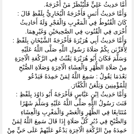
أَمَّا حَدِيثُ عَلِيٍّ فَلْيُنْظَرْ مَنْ أَخْرَجَهُ.
وَأَمَّا حَدِيثُ أَنَسٍ فَأَخْرَجَهُ الْبُخَارِيُّ بِلَفْظِ قَالَ :
كَانَ الْقُنُوطُ فِي الْمَغْرِبِ وَالْفَجْرِ وَلَهُ أَحَادِيثُ
أُخْرَى فِي الْقُنُوتِ فِي الصَّحِيحَيْنِ وَغَيْرِهِمَا.
وَأَمَّا حَدِيثُ أَبِي هُرَيْرَةَ فَأَخْرَجَهُ الشَّيْخَانِ بِلَفْظِ :
لِأُقَرِّبَن بِكُمْ صَلَاةَ رَسُولِ اللَّهِ صَلَّى اللَّهُ عَلَيْهِ
وَسَلَّمَ فَكَانَ أَبُو هُرَيْرَةَ يَقْنُتُ فِي الرَّكْعَةِ الْآخِرَةِ
مِنْ صَلَاةِ الظُّهْرِ وَالْعِشَاءِ الْآخِرَةِ وَصَلَاةِ الصُّبْحِ
بَعْدَمَا يَقُولُ : سَمِعَ اللَّهُ لِمَنْ حَمِدَهُ فَيَدْعُو
لِلْمُؤْمِنِينَ وَيَلْعَنُ الْكُفَّارَ.
وَأَمَّا حَدِيثُ اِبْنِ عَبَّاسٍ فَأَخْرَجَهُ أَبُو دَاوُدَ بِلَفْظِ :
قَنَتَ رَسُولُ اللَّهِ صَلَّى اللَّهُ عَلَيْهِ وَسَلَّمَ شَهْرًا
مُتَتَابِعًا فِي الظُّهْرِ وَالْعَصْرِ وَالْمَغْرِبِ وَالْعِشَاءِ
وَالصُّبْحِ فِي دُبُرِ كُلِّ صَلَاةٍ إِذَا قَالَ سَمِعَ اللَّهُ لِمَنْ
حَمِدَهُ مِنْ الرَّكْعَةِ الْآخِرَةِ يَدْعُو عَلَيْهِمْ عَلَى حَيٍّ مِنْ