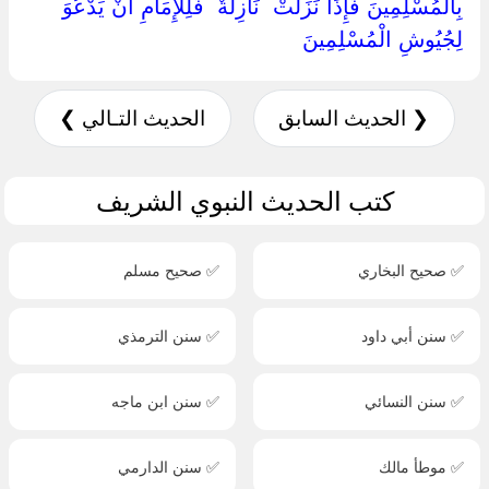
بِالْمُسْلِمِينَ فَإِذَا نَزَلَتْ ‏ ‏نَازِلَةٌ ‏ ‏فَلِلْإِمَامِ أَنْ يَدْعُوَ
لِجُيُوشِ الْمُسْلِمِينَ ‏
❮ الحديث السابق
الحديث التـالي ❯
كتب الحديث النبوي الشريف
✅ صحيح البخاري
✅ صحيح مسلم
✅ سنن أبي داود
✅ سنن الترمذي
✅ سنن النسائي
✅ سنن ابن ماجه
✅ موطأ مالك
✅ سنن الدارمي