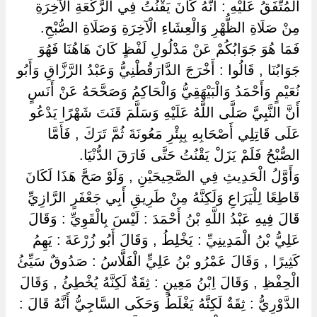
الْمُتَّفَقُ عَلَيْهِ : أَنَّهُ كَانَ يَقْنُتُ فِي الرَّكْعَةِ الْآخِرَةِ
مِنْ صَلَاةِ الظُّهْرِ وَالْعِشَاءِ الْآخِرَةِ وَصَلَاةِ الصُّبْحِ.
فَمَا هُوَ جَوَابُكُمْ عَنْ مَدْلُولِ لَفْظٍ كَانَ هَاهُنَا فَهُوَ
جَوَابُنَا , قَالُوا : أَخْرَجَ الدَّارَقُطْنِيُّ وَعَبْدُ الرَّزَّاقِ وَأَبُو
نُعَيْمٍ وَأَحْمَدُ وَالْبَيْهَقِيُّ وَالْحَاكِمُ وَصَحَّحَهُ عَنْ أَنَسٍ
أَنَّ النَّبِيَّ صَلَّى اللَّهُ عَلَيْهِ وَسَلَّمَ قَنَتَ شَهْرًا يَدْعُو
عَلَى قَاتِلِي أَصْحَابِهِ بِبِئْرِ مَعُونَةَ ثُمَّ تَرَكَ , فَأَمَّا
الصُّبْحُ فَلَمْ يَزَلْ يَقْنُتُ حَتَّى فَارَقَ الدُّنْيَا.
وَأَوَّلُ الْحَدِيثِ فِي الصَّحِيحَيْنِ , وَلَوْ صَحَّ هَذَا لَكَانَ
قَاطِعًا لِلْيَرَاعِ وَلَكِنَّهُ مِنْ طَرِيقِ أَبِي جَعْفَرٍ الرَّازِيِّ
قَالَ فِيهِ عَبْدُ اللَّهِ بْنُ أَحْمَدَ : لَيْسَ بِالْقَوِيِّ : وَقَالَ
عَلِيُّ بْنُ الْمَدِينِيِّ : يَخْلِطُ , وَقَالَ أَبُو زُرْعَةَ : يَهِمُ
كَثِيرًا , وَقَالَ عَمْرُو بْنُ عَلِيٍّ الْفَلَّاسُ : صَدُوقٌ سَيِّئُ
الْحِفْظِ , وَقَالَ اِبْنُ مَعِينٍ : ثِقَةٌ لَكِنَّهُ يُخْطِئُ , وَقَالَ
الدَّوْرِيُّ : ثِقَةٌ لَكِنَّهُ يَغْلَطُ وَحَكَى السَّاجِيُّ أَنَّهُ قَالَ :