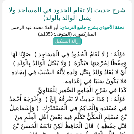
شرح حديث (لا تقام الحدود في المساجد ولا
يقتل الوالد بالولد)
تحفة الأحوذي بشرح جامع الترمذي:
أبو العلا محمد عبد الرحمن
المباركفورى (المتوفى: 1353هـ)
إزالة التشكيل
‏ ‏قَوْلُهُ : ( لَا تُقَامُ الْحُدُودُ فِي الْمَسَاجِدِ ) ‏ ‏صَوْنًا لَهَا
وَحِفْظًا لِحُرْمَتِهَا فَيُكْرَهُ ‏ ‏( وَلَا يُقْتَلُ الْوَالِدُ بِالْوَلَدِ ) ‏
‏أَيْ لَا يُقَادُ وَالِدٌ بِقَتْلِ وَلَدِهِ لِأَنَّهُ السَّبَبُ فِي إِيجَادِهِ
فَلَا يَكُونُ سَبَبًا فِي إِعْدَامِهِ.
كَذَا فِي شَرْحِ الْجَامِعِ الصَّغِيرِ لِلْمُنَاوِيِّ.
‏ ‏قَوْلُهُ : ( هَذَا حَدِيثٌ لَا نَعْرِفُهُ إِلَخْ ) ‏ ‏وَأَخْرَجَهُ أَحْمَدُ
فِي مُسْنَدِهِ وَالْحَاكِمُ فِي الْمُسْتَدْرَكِ ‏ ‏( وَإِسْمَاعِيلُ
بْنُ مُسْلِمٍ الْمَكِّيُّ تَكَلَّمَ فِيهِ بَعْضُ أَهْلِ الْعِلْمِ مِنْ
قَبْلِ حِفْظِهِ ) ‏ ‏قَالَ الْحَافِظُ لَكِنْ تَابَعَهُ الْحَسَنُ بْنُ