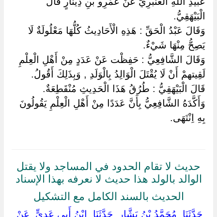
عُبَيْدِ اللَّهِ الْعَنْبَرِيُّ عَنْ عَمْرِو بْنِ دِينَارٍ قَالَ
الْبَيْهَقِيُّ.
وَقَالَ عَبْدُ الْحَقِّ : هَذِهِ الْأَحَادِيثُ كُلُّهَا مَعْلُولَةٌ لَا
يَصِحُّ مِنْهَا شَيْءٌ.
وَقَالَ الشَّافِعِيُّ : حَفِظْت عَنْ عَدَدٍ مِنْ أَهْلِ الْعِلْمِ
لَقِيتهمْ أَنْ لَا يُقْتَلَ الْوَالِدُ بِالْوَلَدِ , وَبِذَلِكَ أَقُولُ.
قَالَ الْبَيْهَقِيُّ : طُرُقُ هَذَا الْحَدِيثِ مُنْقَطِعَةٌ.
وَأَكَّدَهُ الشَّافِعِيُّ بِأَنَّ عَدَدًا مِنْ أَهْلِ الْعِلْمِ يَقُولُونَ
بِهِ اِنْتَهَى.
حديث لا تقام الحدود في المساجد ولا يقتل
الوالد بالولد هذا حديث لا نعرفه بهذا الإسناد
الحديث بالسند الكامل مع التشكيل
‏ ‏حَدَّثَنَا ‏ ‏مُحَمَّدُ بْنُ بَشَّارٍ ‏ ‏حَدَّثَنَا ‏ ‏ابْنُ أَبِي عَدِيٍّ ‏ ‏عَنْ ‏