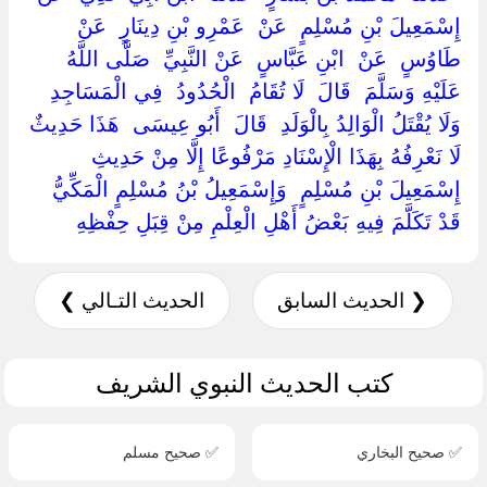
‏إِسْمَعِيلَ بْنِ مُسْلِمٍ ‏ ‏عَنْ ‏ ‏عَمْرِو بْنِ دِينَارٍ ‏ ‏عَنْ ‏
‏طَاوُسٍ ‏ ‏عَنْ ‏ ‏ابْنِ عَبَّاسٍ ‏ ‏عَنْ النَّبِيِّ ‏ ‏صَلَّى اللَّهُ
عَلَيْهِ وَسَلَّمَ ‏ ‏قَالَ ‏ ‏لَا تُقَامُ ‏ ‏الْحُدُودُ ‏ ‏فِي الْمَسَاجِدِ
وَلَا يُقْتَلُ الْوَالِدُ بِالْوَلَدِ ‏ ‏قَالَ ‏ ‏أَبُو عِيسَى ‏ ‏هَذَا حَدِيثٌ
لَا نَعْرِفُهُ بِهَذَا الْإِسْنَادِ مَرْفُوعًا إِلَّا مِنْ حَدِيثِ ‏
‏إِسْمَعِيلَ بْنِ مُسْلِمٍ ‏ ‏وَإِسْمَعِيلُ بْنُ مُسْلِمٍ الْمَكِّيُّ ‏
‏قَدْ تَكَلَّمَ فِيهِ بَعْضُ أَهْلِ الْعِلْمِ مِنْ قِبَلِ حِفْظِهِ ‏
❮ الحديث السابق
الحديث التـالي ❯
كتب الحديث النبوي الشريف
✅ صحيح البخاري
✅ صحيح مسلم