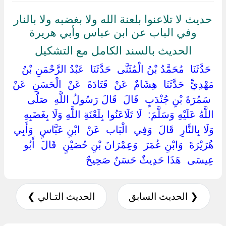
حديث لا تلاعنوا بلعنة الله ولا بغضبه ولا بالنار
وفي الباب عن ابن عباس وأبي هريرة
الحديث بالسند الكامل مع التشكيل
‏ ‏حَدَّثَنَا ‏ ‏مُحَمَّدُ بْنُ الْمُثَنَّى ‏ ‏حَدَّثَنَا ‏ ‏عَبْدُ الرَّحْمَنِ بْنُ
مَهْدِيٍّ ‏ ‏حَدَّثَنَا ‏ ‏هِشَامٌ ‏ ‏عَنْ ‏ ‏قَتَادَةَ ‏ ‏عَنْ ‏ ‏الْحَسَنِ ‏ ‏عَنْ
‏ ‏سَمُرَةَ بْنِ جُنْدَبٍ ‏ ‏قَالَ ‏ ‏قَالَ رَسُولُ اللَّهِ ‏ ‏صَلَّى
اللَّهُ عَلَيْهِ وَسَلَّمَ: ‏ ‏لَا تَلَاعَنُوا بِلَعْنَةِ اللَّهِ وَلَا بِغَضَبِهِ
وَلَا بِالنَّارِ ‏ ‏قَالَ ‏ ‏وَفِي ‏ ‏الْبَاب ‏ ‏عَنْ ‏ ‏ابْنِ عَبَّاسٍ ‏ ‏وَأَبِي
هُرَيْرَةَ ‏ ‏وَابْنِ عُمَرَ ‏ ‏وَعِمْرَانَ بْنِ حُصَيْنٍ ‏ ‏قَالَ ‏ ‏أَبُو
عِيسَى ‏ ‏هَذَا حَدِيثٌ حَسَنٌ صَحِيحٌ ‏
❮ الحديث السابق
الحديث التـالي ❯