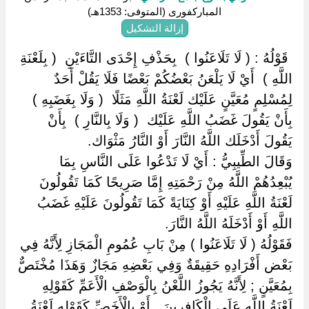
المباركفورى (المتوفى: 1353هـ)
إزالة التشكيل
‏ ‏قَوْلُهُ : ( لَا تَلَاعَنُوا ) ‏ ‏بِحَذْفِ إِحْدَى التَّاءَيْنِ ‏ ‏( بِلَعْنَةِ
اللَّهِ ) ‏ ‏أَيْ لَا يَلْعَنُ بَعْضُكُمْ بَعْضًا فَلَا يَقُلْ أَحَدٌ
لِمُسْلِمٍ مُعَيَّنٍ عَلَيْك لَعْنَةُ اللَّهِ مَثَلًا ‏ ‏( وَلَا بِغَضَبِهِ ) ‏
‏بِأَنْ يَقُولَ غَضَبُ اللَّهِ عَلَيْك ‏ ‏( وَلَا بِالنَّارِ ) ‏ ‏بِأَنْ
يَقُولَ أَدْخَلَك اللَّهُ النَّارَ أَوْ النَّارُ مَثْوَاك.
وَقَالَ الطِّيبِيُّ : أَيْ لَا تَدْعُوا عَلَى النَّاسِ بِمَا
يُبْعِدُهُمْ اللَّهُ مِنْ رَحْمَتِهِ إِمَّا صَرِيحًا كَمَا تَقُولُونَ
لَعْنَةُ اللَّهِ عَلَيْهِ أَوْ كِنَايَةً كَمَا تَقُولُونَ عَلَيْهِ غَضَبُ
اللَّهِ أَوْ أَدْخَلَهُ اللَّهُ النَّارَ.
فَقَوْلُهُ ( لَا تَلَاعَنُوا ) مِنْ بَابِ عُمُومِ الْمَجَازِ لِأَنَّهُ فِي
بَعْض أَفْرَادِهِ حَقِيقَةٌ وَفِي بَعْضِهِ مَجَازٌ وَهَذَا مُخْتَصٌّ
بِمُعَيَّنٍ ; لِأَنَّهُ يَجُوزُ اللَّعْنُ بِالْوَصْفِ الْأَعَمِّ كَقَوْلِهِ
لَعْنَةُ اللَّهِ عَلَى الْكَافِرِينَ , أَوْ بِالْأَخَصِّ كَقَوْلِهِ لَعْنَةُ