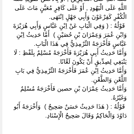
اللَّهِ عَلَى الْيَهُودِ , أَوْ عَلَى كَافِرٍ مُعَيَّنٍ مَاتَ عَلَى
الْكُفْرِ كَفِرْعَوْنَ وَأَبِي جَهْلٍ اِنْتَهَى.
‏ ‏قَوْلُهُ : ( وَفِي الْبَابِ عَنْ اِبْنِ عَبَّاسٍ وَأَبِي هُرَيْرَةَ
وَابْنِ عُمَرَ وَعِمْرَانَ بْنِ حُصَيْنٍ ) ‏ ‏أَمَّا حَدِيثُ اِبْنِ
عَبَّاسٍ فَأَخْرَجَهُ التِّرْمِذِيُّ فِي هَذَا الْبَابِ.
وَأَمَّا حَدِيثُ أَبِي هُرَيْرَةَ فَأَخْرَجَهُ مُسْلِمٌ بِلَفْظِ : لَا
يَنْبَغِي لِصِدِّيقٍ أَنْ يَكُونَ لَعَّانًا.
وَأَمَّا حَدِيثُ اِبْنِ عُمَرَ فَأَخْرَجَهُ التِّرْمِذِيُّ فِي بَابِ
اللَّعْنِ وَالطَّعْنِ.
وَأَمَّا حَدِيثُ عِمْرَانَ بْنِ حصين فَأَخْرَجَهُ مُسْلِمٌ
وَغَيْرُهُ.
‏ ‏قَوْلُهُ : ( هَذَا حَدِيثٌ حَسَنٌ صَحِيحٌ ) ‏ ‏وَأَخْرَجَهُ أَبُو
دَاوُدَ وَالْحَاكِمُ وَقَالَ صَحِيحُ الْإِسْنَادِ.