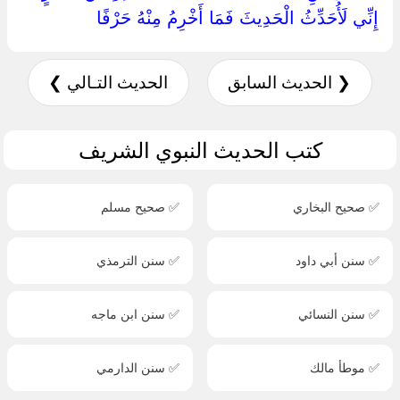
‏إِنِّي لَأُحَدِّثُ الْحَدِيثَ فَمَا أَخْرِمُ مِنْهُ حَرْفًا ‏
❮ الحديث السابق
الحديث التـالي ❯
كتب الحديث النبوي الشريف
✅ صحيح البخاري
✅ صحيح مسلم
✅ سنن أبي داود
✅ سنن الترمذي
✅ سنن النسائي
✅ سنن ابن ماجه
✅ موطأ مالك
✅ سنن الدارمي