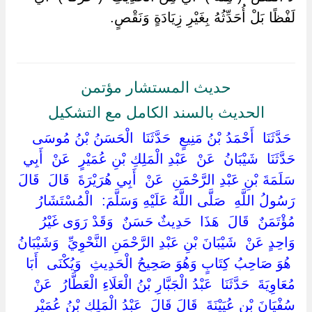
لَفْظًا بَلْ أُحَدِّثُهُ بِغَيْرِ زِيَادَةٍ وَنَقْصٍ.
حديث المستشار مؤتمن
الحديث بالسند الكامل مع التشكيل
‏ ‏حَدَّثَنَا ‏ ‏أَحْمَدُ بْنُ مَنِيعٍ ‏ ‏حَدَّثَنَا ‏ ‏الْحَسَنُ بْنُ مُوسَى ‏
‏حَدَّثَنَا ‏ ‏شَيْبَانُ ‏ ‏عَنْ ‏ ‏عَبْدِ الْمَلِكِ بْنِ عُمَيْرٍ ‏ ‏عَنْ ‏ ‏أَبِي
سَلَمَةَ بْنِ عَبْدِ الرَّحْمَنِ ‏ ‏عَنْ ‏ ‏أَبِي هُرَيْرَةَ ‏ ‏قَالَ ‏ ‏قَالَ
رَسُولُ اللَّهِ ‏ ‏صَلَّى اللَّهُ عَلَيْهِ وَسَلَّمَ: ‏ ‏الْمُسْتَشَارُ
مُؤْتَمَنٌ ‏ ‏قَالَ ‏ ‏هَذَا ‏ ‏حَدِيثٌ حَسَنٌ ‏ ‏وَقَدْ رَوَى غَيْرُ
وَاحِدٍ عَنْ ‏ ‏شَيْبَانَ بْنِ عَبْدِ الرَّحْمَنِ النَّحْوِيِّ ‏ ‏وَشَيْبَانُ
‏ ‏هُوَ صَاحِبُ كِتَابٍ وَهُوَ صَحِيحُ الْحَدِيثِ ‏ ‏وَيُكْنَى ‏ ‏أَبَا
مُعَاوِيَةَ ‏ ‏حَدَّثَنَا ‏ ‏عَبْدُ الْجَبَّارِ بْنُ الْعَلَاءِ الْعَطَّارُ ‏ ‏عَنْ ‏
‏سُفْيَانَ بْنِ عُيَيْنَةَ ‏ ‏قَالَ قَالَ ‏ ‏عَبْدُ الْمَلِكِ بْنُ عُمَيْرٍ ‏