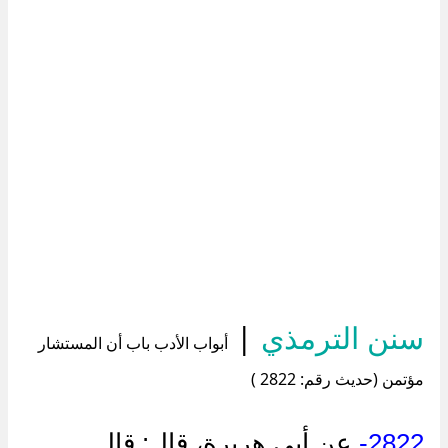
سنن الترمذي
|
أبواب الأدب باب أن المستشار
مؤتمن (حديث رقم: 2822 )
2822-
عن أبي هريرة، قال: قال