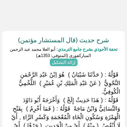
شرح حديث (قال المستشار مؤتمن)
تحفة الأحوذي بشرح جامع الترمذي:
أبو العلا محمد عبد الرحمن
المباركفورى (المتوفى: 1353هـ)
إزالة التشكيل
‏ ‏قَوْلُهُ : ( حَدَّثَنَا شَيْبَانُ ) ‏ ‏هُوَ اِبْنُ عَبْدِ الرَّحْمَنِ
النَّحْوِيُّ ‏ ‏( عَنْ عَبْدِ الْمَلِكِ بْنِ عُمَيْرٍ ) ‏ ‏اللَّخْمِيُّ
الْكُوفِيُّ.
‏ ‏قَوْلُهُ : ( هَذَا حَدِيثٌ إِلَخْ ) ‏ ‏وَأَخْرَجَهُ أَبُو دَاوُدَ
وَالنَّسَائِيُّ وَابْنُ مَاجَهْ ‏ ‏قَوْلُهُ : ( فَمَا أَخْرِمُ ) ‏ ‏بِفَتْحِ
الْهَمْزَةِ وَسُكُونِ الْخَاءِ الْمُعْجَمَةِ وَكَسْرِ الرَّاءِ , أَيْ
لَا أَنْقُصُ ‏ ‏( مِنْهُ ) ‏ ‏أَيْ مِنْ الْحَدِيثِ ‏ ‏( حَرْفًا ) ‏ ‏أَيْ