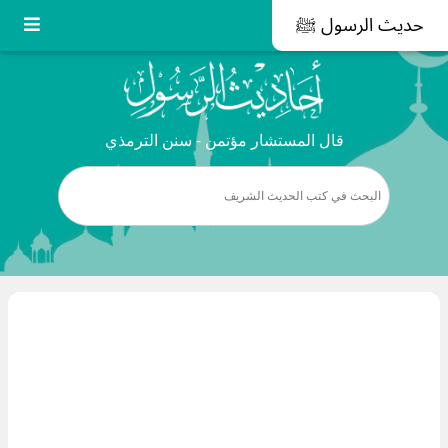
حديث الرسول ﷺ
قال المستشار مؤتمن - سنن الترمذي