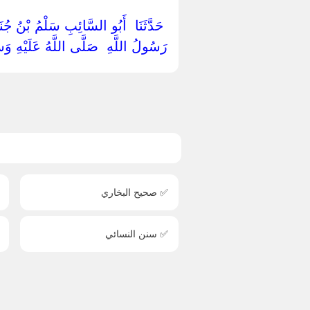
‏ ‏حَدَّثَنَا ‏ ‏أَبُو السَّائِبِ سَلْمُ بْنُ جُنَاد
رَسُولُ اللَّهِ ‏ ‏صَلَّى اللَّهُ عَلَيْهِ وَسَلّ
✅ صحيح البخاري
✅ سنن النسائي