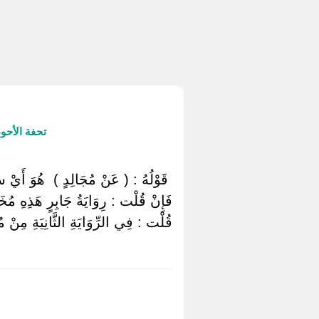
تحفة الأحو
‏ ‏قَوْلُهُ : ( عَنْ مُجَالِدٍ ) ‏ ‏هُوَ أَيْ سَعِ
فَإِنْ قُلْت : رِوَايَةُ جَابِرٍ هَذِهِ مُخَالِف
قُلْت : فِي الرِّوَايَةِ الثَّانِيَةِ مِنْ مُق