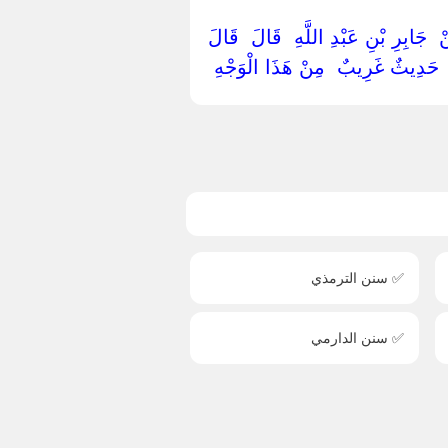
ْ ‏ ‏جَابِرِ بْنِ عَبْدِ اللَّهِ ‏ ‏قَالَ ‏ ‏قَالَ
ذَا ‏ ‏حَدِيثٌ غَرِيبٌ ‏ ‏مِنْ هَذَا الْوَجْهِ ‏
✅ سنن الترمذي
✅ سنن الدارمي