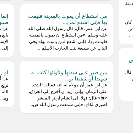
ينة
من استطاع أن يموت بالمدينة فليمت
إنما
بها فإني أشفع لمن...
طيبه
كان
عن ابن عمر، قال: قال رسول الله صلى الله
عن مح
اص
عليه وسلم: «من استطاع أن يموت بالمدينة
بايع 
.
فليمت بها، فإني أشفع لمن يموت بها» وفي
الإسل
الباب عن سبيعة بنت الحارث الأسلم...
إلى ر
ض
من صبر على شدتها ولأوائها كنت له
لو رأ
 قال
شهيدا أو شفيعا يو...
عن أب
عن ابن عمر أن مولاة له أتته فقالت: اشتد
ترتع 
علي الزمان، وإني أريد أن أخرج إلى العراق.
الله 
<br> قال: فهلا إلى الشام أرض المنشر
وفي ا
اصبري لكاع، فإني سمعت رسول الله ص...