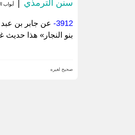
سنن الترمذي
|
أبواب ال
3912-
عن جابر بن عبد ا
بنو النجار» هذا حديث غ
صحيح لغيره