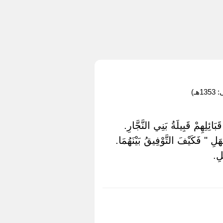
ـ)
بَائِلِهِمْ قَبِيلَةُ بَنِي النَّجَّارِ.
هَلِ " فَكَيْفَ التَّوْفِيقُ بَيْنَهُمَا.
لِ.