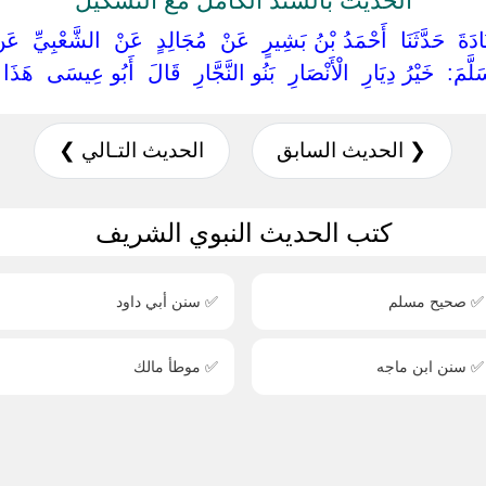
َةَ ‏ ‏حَدَّثَنَا ‏ ‏أَحْمَدُ بْنُ بَشِيرٍ ‏ ‏عَنْ ‏ ‏مُجَالِدٍ ‏ ‏عَنْ ‏ ‏الشَّعْبِيِّ ‏ ‏عَن
َمَ: ‏ ‏خَيْرُ دِيَارِ ‏ ‏الْأَنْصَارِ ‏ ‏بَنُو النَّجَّارِ ‏ ‏قَالَ ‏ ‏أَبُو عِيسَى ‏ ‏هَ
❮ الحديث السابق
الحديث التـالي ❯
كتب الحديث النبوي الشريف
✅ صحيح مسلم
✅ سنن أبي داود
✅ سنن ابن ماجه
✅ موطأ مالك