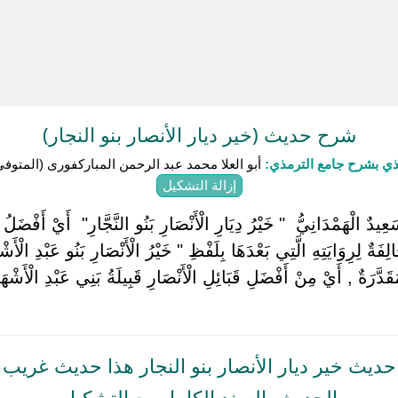
شرح حديث (خير ديار الأنصار بنو النجار)
ذي بشرح جامع الترمذي:
أبو العلا محمد عبد الرحمن المباركفورى (المتوفى: 1353ه
إزالة التشكيل
يدٌ الْهَمْدَانِيُّ ‏ ‏" خَيْرُ دِيَارِ الْأَنْصَارِ بَنُو النَّجَّارِ" ‏ ‏أَيْ أَفْضَلُ قَ
َةٌ لِرِوَايَتِهِ الَّتِي بَعْدَهَا بِلَفْظِ " خَيْرُ الْأَنْصَارِ بَنُو عَبْدِ الْأَشْ
َدَّرَةٌ , أَيْ مِنْ أَفْضَلِ قَبَائِلِ الْأَنْصَارِ قَبِيلَةُ بَنِي عَبْدِ الْأَشْهَ
حديث خير ديار الأنصار بنو النجار هذا حديث غريب
الحديث بالسند الكامل مع التشكيل