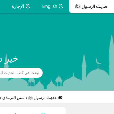
حديث الرسول ﷺ
English
الإجازة
خير د
حديث الرسول ﷺ
›
سنن الترمذي
›