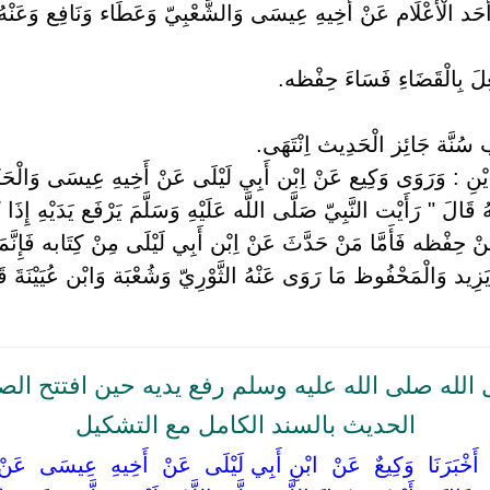
 الْأَعْلَام عَنْ أَخِيهِ عِيسَى وَالشَّعْبِيّ وَعَطَاء وَنَافِع وَعَنْهُ شُ
لَ بِالْقَضَاءِ فَسَاءَ حِفْظه.
ب سُنَّة جَائِز الْحَدِيث اِنْتَهَى.
يْنِ : وَرَوَى وَكِيع عَنْ اِبْن أَبِي لَيْلَى عَنْ أَخِيهِ عِيسَى وَالْحَكَ
َالَ " رَأَيْت النَّبِيّ صَلَّى اللَّه عَلَيْهِ وَسَلَّمَ يَرْفَع يَدَيْهِ إِذَا كَب
مِنْ حِفْظه فَأَمَّا مَنْ حَدَّثَ عَنْ اِبْن أَبِي لَيْلَى مِنْ كِتَابه فَإِنَّ
زِيد وَالْمَحْفُوظ مَا رَوَى عَنْهُ الثَّوْرِيّ وَشُعْبَة وَابْن عُيَيْنَةَ قَد
له صلى الله عليه وسلم رفع يديه حين افتتح الصل
الحديث بالسند الكامل مع التشكيل
‏ ‏أَخْبَرَنَا ‏ ‏وَكِيعٌ ‏ ‏عَنْ ‏ ‏ابْنِ أَبِي لَيْلَى ‏ ‏عَنْ ‏ ‏أَخِيهِ ‏ ‏عِيسَى ‏ ‏عَن