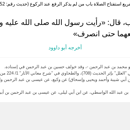
ريع استفتاح الصلاة باب من لم يذكر الرفع عند الركوع (حديث رقم: 752 )
، قال: «رأيت رسول الله صلى الله عليه و
رفعهما حتى انصرف»
أخرجه أبو داوود
 محمد بن عبد الرحمن -، وقد خولف حسين بن عبد الرحمن في إسناده.
فقد رواه ابن أ
يعلى (1689)، أربعتهم (ابن أبي شيبة وأحمد ويحيى وإسحاق) عن وكيع، عن عيسى بن عبد ا