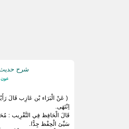
شرح حديث (ر
عون ا
‏ ‏( عَنْ الْبَرَاء بْن عَازِب قَالَ رَأَي
اِنْتَهَى.
قَالَ الْحَافِظ فِي التَّقْرِيب : مُحَمّ
سَيِّئ الْحِفْظ جِدًّا.