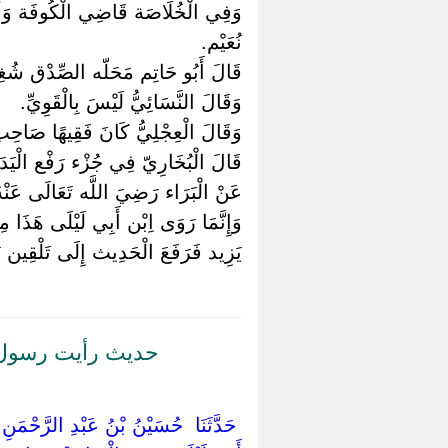
وَفِي الْخُلَاصَة قَاضِي الْكُوفَة وَأَحَد
نُعَيْم.
قَالَ أَبُو حَاتِم مَحَلّه الصِّدْق شُغِ
وَقَالَ النَّسَائِيُّ لَيْسَ بِالْقَوِيِّ.
وَقَالَ الْعِجْلِيُّ كَانَ فَقِيهًا صَاحِ
قَالَ الْبُخَارِيّ فِي جُزْء رَفْع الْيَدَ
عَنْ الْبَرَاء رَضِيَ اللَّه تَعَالَى عَنْهُ ق
وَإِنَّمَا رَوَى اِبْن أَبِي لَيْلَى هَذَا 
يَزِيد فَرَفَعَ الْحَدِيث إِلَى تَلْقِين يَ
حديث رأيت رسول ال
‏ ‏حَدَّثَنَا ‏ ‏حُسَيْنُ بْنُ عَبْدِ الرَّحْمَنِ 