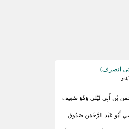
حتى انصرف)
ادي
َّحْمَن بْن أَبِي لَيْلَى وَهُوَ ضَعِيف
اضِي أَبُو عَبْد الرَّحْمَن صَدُوق