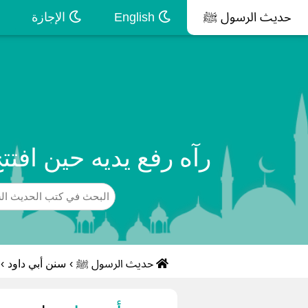
حديث الرسول ﷺ
English
الإجازة
رآه رفع يديه حين افت
حديث الرسول ﷺ
›
سنن أبي داود
›