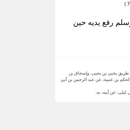
سلم رفع يديه حين
بي شيبة 1/ 236، وأحمد في "العلل" بإثر الحديث (708)، والطحاوي في "شرح معاني الآثار" 1/ 224 من طريق يحيى بن يحيى، وإسحاق بن
لرحمن والحكم بن عتيبة، عن عبد الرحمن بن أبي