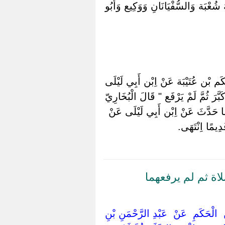
عْبَة وَالسُّفْيَانَانِ وَوَكِيع وَأَبُو
م بْن عُتَيْبَة عَنْ اِبْن أَبِي لَيْلَى
َّرَ ثُمَّ لَمْ يَرْفَع " قَالَ الْبُخَارِيّ
مَا حَدَّثَ عَنْ اِبْن أَبِي لَيْلَى عَنْ
ِيمًا اِنْتَهَى.
اة ثم لم يرفعهما
ْ ‏ ‏الْحَكَمِ ‏ ‏عَنْ ‏ ‏عَبْدِ الرَّحْمَنِ بْنِ