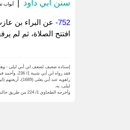
سنن أبي داود
|
أبواب تف
752-
عن البراء بن عازب
افتتح الصلاة، ثم لم ي
إسناده ضعيف لضعف ابن أبي ليلى - وهو
راهويه عند أبي 
ليلى، به.
وأخرجه الطحاوي 1/ 224 من طريق خالد بن عبد الله الواسطي، عن ابن أبي ليلى، عن عيسى بن عبد الرحمن بن أبي ليلى، عن أبيه، به.