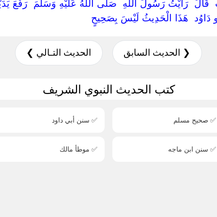
‏ ‏قَالَ ‏ ‏رَأَيْتُ رَسُولَ اللَّهِ ‏ ‏صَلَّى اللَّهُ عَلَيْهِ وَسَلَّمَ ‏ ‏رَفَعَ يَدَي
بُو دَاوُد ‏ ‏هَذَا الْحَدِيثُ لَيْسَ بِصَحِيحٍ ‏
❮ الحديث السابق
الحديث التـالي ❯
كتب الحديث النبوي الشريف
✅ صحيح مسلم
✅ سنن أبي داود
✅ سنن ابن ماجه
✅ موطأ مالك