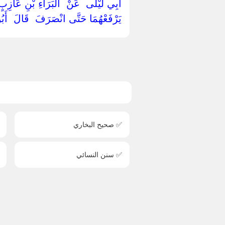
أَبِي لَيْلَى ‏ ‏عَنْ ‏ ‏الْبَرَاءِ بْنِ عَازِبٍ 
يَرْفَعْهُمَا حَتَّى انْصَرَفَ ‏ ‏قَالَ ‏ ‏أَ
✅ صحيح البخاري
✅ سنن النسائي