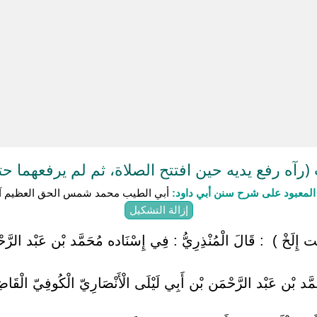
آه رفع يديه حين افتتح الصلاة، ثم لم يرفعهما 
لمعبود على شرح سنن أبي داود:
أبي الطيب محمد شمس الحق العظيم آب
إزالة التشكيل
ْت إِلَخْ ) ‏ ‏: قَالَ الْمُنْذِرِيُّ : فِي إِسْنَاده مُحَمَّد بْن عَبْد الر
َد بْن عَبْد الرَّحْمَن بْن أَبِي لَيْلَى الْأَنْصَارِيّ الْكُوفِيّ الْقَ