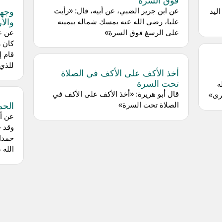
وجهت
عن ابن جرير الضبي، عن أبيه، قال: «رأيت
ليد
والأ
عليا، رضي الله عنه يمسك شماله بيمينه
على الرسغ فوق السرة»
عن عل
كان ر
قام إ
للذي 
أخذ الأكف على الأكف في الصلاة
تحت السرة
ه
قال أبو هريرة: «أخذ الأكف على الأكف في
رى»
الحم
الصلاة تحت السرة»
عن أن
وقد ح
حمدا 
الله 