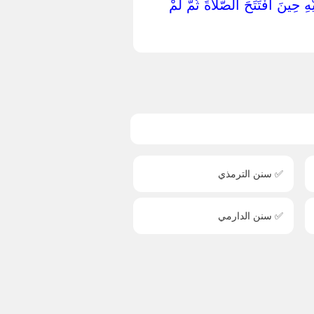
ْهِ حِينَ افْتَتَحَ الصَّلَاةَ ثُمَّ لَمْ
✅ سنن الترمذي
✅ سنن الدارمي