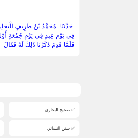
‏ ‏حَدَّثَنَا ‏ ‏مُحَمَّدُ بْنُ طَرِيفٍ الْبَجَلِيّ
‏فِي يَوْمِ عِيدٍ فِي يَوْمِ جُمُعَةٍ أَوَّلَ الن
‏فَلَمَّا قَدِمَ ذَكَرْنَا ذَلِكَ لَهُ فَقَالَ ‏ 
✅ صحيح البخاري
✅ سنن النسائي