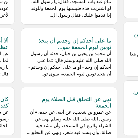
تباع عند باب المسجد، فقال: يا رسول الله،
بن سع
لو اشتريت هذه فلبستها يوم الجمعة وللوفد
عوده،
إذا قدموا عليك، فقال رسول ال...
لأعرف
ن
ما على أحدكم إن وجدتم أن يتخذ
ألا 
ثوبين ليوم الجمعة سو...
عظا
أن محمد بن يحيى بن حبان، حدثه أن رسول
عن اب
 هذا
الله صلى الله عليه وسلم قال: «ما على
لما ب
أحدكم إن وجد - أو ما على أحدكم إن وجدتم -
يا رس
أن يتخذ ثوبين ليوم الجمعة، سوى ثو...
قال: 
ة
نهى عن التحلق قبل الصلاة يوم
كان 
الجمعة
كقدر
عن عمرو بن شعيب، عن أبيه، عن جده، «أن
عن سل
رسول الله صلى الله عليه وسلم نهى عن
رسول 
الشراء والبيع في المسجد، وأن تنشد فيه
الحائ
ضالة، وأن ينشد فيه شعر، ونهى عن التحلق...