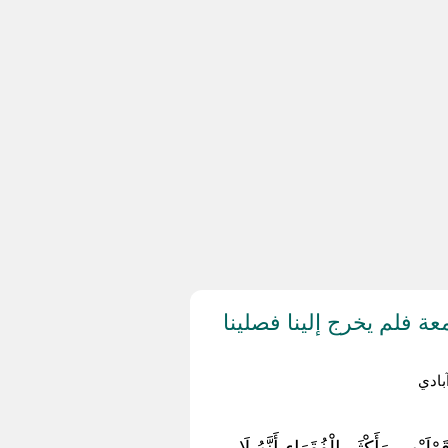
ة فلم يخرج إلينا فصلينا
ادي
 , وَأَكْثَر الْفُقَهَاء أَنَّهُ لَا