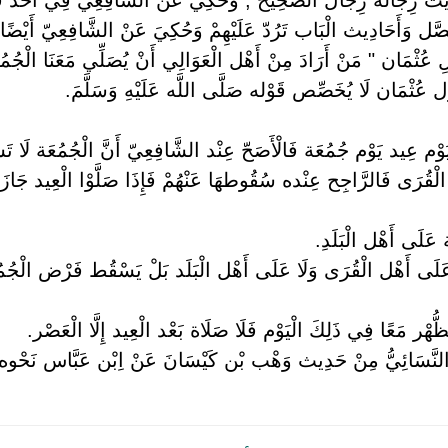
ْصَّل وَأَحَادِيث الْبَاب تَرُدّ عَلَيْهِمْ وَحُكِيَ عَنْ الشَّافِعِيّ أَيْضًا
ِ عُثْمَان " مَنْ أَرَادَ مِنْ أَهْل الْعَوَالِي أَنْ يُصَلِّي مَعَنَا الْجُمُ
وْل عُثْمَان لَا يُخَصِّص قَوْله صَلَّى اللَّه عَلَيْهِ وَسَلَّمَ.
 يَوْم عِيد يَوْم جُمُعَة فَالْأَصَحّ عِنْد الشَّافِعِيّ أَنَّ الْجُمُعَة لَا ت
لْقُرَى فَالرَّاجِح عِنْده سُقُوطهَا عَنْهُمْ فَإِذَا صَلَّوْا الْعِيد جَازَ لَ
 عَلَى أَهْل الْبَلَدِ.
عَلَى أَهْل الْقُرَى وَلَا عَلَى أَهْل الْبَلَد بَلْ يَسْقُط فَرْض الْجُمُعَ
هْر مَعًا فِي ذَلِكَ الْيَوْم فَلَا صَلَاة بَعْد الْعِيد إِلَّا الْعَصْر.
جَهُ النَّسَائِيُّ مِنْ حَدِيث وَهْب بْن كَيْسَانَ عَنْ اِبْن عَبَّاس نَحْوه