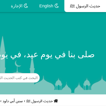
حديث الرسول ﷺ
English
الإجازة
صلى بنا في يوم عيد، في يوم 
حديث الرسول ﷺ
›
سنن أبي داود
›