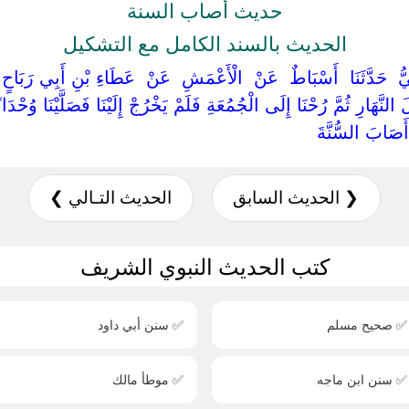
حديث أصاب السنة
الحديث بالسند الكامل مع التشكيل
ُ ‏ ‏حَدَّثَنَا ‏ ‏أَسْبَاطٌ ‏ ‏عَنْ ‏ ‏الْأَعْمَشِ ‏ ‏عَنْ ‏ ‏عَطَاءِ بْنِ أَبِي رَبَاحٍ ‏ ‏
َّهَارِ ثُمَّ رُحْنَا إِلَى الْجُمُعَةِ فَلَمْ يَخْرُجْ إِلَيْنَا فَصَلَّيْنَا وُحْدَانًا
‏أَصَابَ السُّنَّةَ ‏
❮ الحديث السابق
الحديث التـالي ❯
كتب الحديث النبوي الشريف
✅ صحيح مسلم
✅ سنن أبي داود
✅ سنن ابن ماجه
✅ موطأ مالك