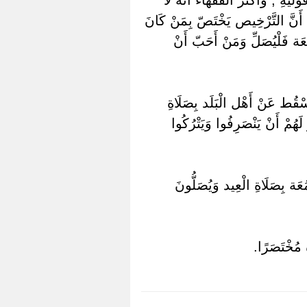
 أَنَّ التَّرْخِيص يَخْتَصّ بِمَنْ كَانَ
عَة فَلْيُصَلِّ وَمَنْ أَحَبّ أَنْ
َسْقُط عَنْ أَهْل الْبَلَد بِصَلَاةِ
هُمْ أَنْ يَنْصَرِفُوا وَيَتْرُكُوا
ة بِصَلَاةِ الْعِيد وَيُصَلُّونَ
 مُخْتَصَرًا.