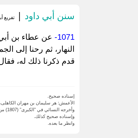
سنن أبي داود
|
تفريع أب
1071-
عن عطاء بن أبي ر
النهار، ثم رحنا إلى الج
قدم ذكرنا ذلك له، فقا
إسناده صحيح.
الأعمش: هر سليمان بن مهران الكاهلى، 
وأخرجه النسائي في "الكبرى" (1807) من طريق عبد الحميد بن جعفر، عن وهب بن كيسان، عن ابن الزبير وابن عباس.
وإسناده صحيح كذلك.
وانظر ما بعده.