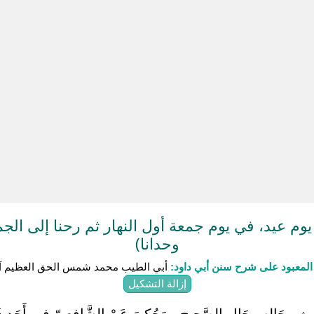
 عيد، في يوم جمعة أول النهار ثم رحنا إلى الجمع
وحدانا)
لمعبود على شرح سنن أبي داود:
أبي الطيب محمد شمس الحق العظيم آب
إزالة التشكيل
دِيث رِجَاله رِجَال الصَّحِيح , وَحُكِيَ عَنْ الشَّافِعِيّ فِي أَحَد قَوْلَيْهِ