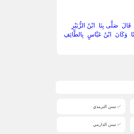
قَالَ ‏ ‏صَلَّى بِنَا ‏ ‏ابْنُ الزُّبَيْرِ ‏
 ‏ ‏وَكَانَ ‏ ‏ابْنُ عَبَّاسٍ ‏ ‏بِالطَّائِفِ ‏
✅ سنن الترمذي
✅ سنن الدارمي