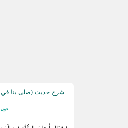
شرح حديث (صلى بنا في يوم
عون ا
‏ ‏( فَقَالَ أَصَابَ السُّنَّة ) ‏ ‏: الْحَ