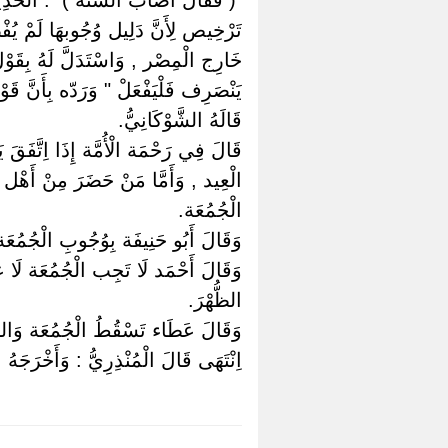
تَرْخِيص لِأَنَّ دَلِيل وُجُوبهَا لَمْ يُف
خَارِج الْمِصْر , وَاسْتَدَلَّ لَهُ بِقَوْل
يَنْصَرِف فَلْيَفْعَلْ " وَرَدّه بِأَنَّ قَ
قَالَهُ الشَّوْكَانِيُّ.
قَالَ فِي رَحْمَة الْأُمَّة إِذَا اِتَّفَقَ
الْعِيد , وَأَمَّا مَنْ حَضَرَ مِنْ أَهْل ا
الْجُمُعَة.
وَقَالَ أَبُو حَنِيفَة بِوُجُوبِ الْجُمُعَة
وَقَالَ أَحْمَد لَا تَجِب الْجُمُعَة لَا 
الظُّهْرَ.
وَقَالَ عَطَاء تَسْقُطُ الْجُمُعَة وَالظُّ
اِنْتَهَى قَالَ الْمُنْذِرِيُّ : وَأَخْرَ