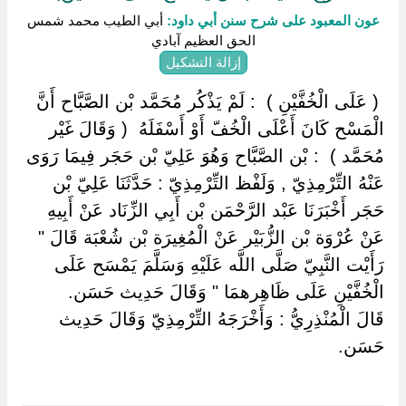
عون المعبود على شرح سنن أبي داود:
أبي الطيب محمد شمس
الحق العظيم آبادي
إزالة التشكيل
‏ ‏( عَلَى الْخُفَّيْنِ ) ‏ ‏: لَمْ يَذْكُر مُحَمَّد بْن الصَّبَّاح أَنَّ
الْمَسْح كَانَ أَعْلَى الْخُفّ أَوْ أَسْفَلَهُ ‏ ‏( وَقَالَ غَيْر
مُحَمَّد ) ‏ ‏: بْن الصَّبَّاح وَهُوَ عَلِيّ بْن حَجَر فِيمَا رَوَى
عَنْهُ التِّرْمِذِيّ , وَلَفْظ التِّرْمِذِيّ : حَدَّثَنَا عَلِيّ بْن
حَجَر أَخْبَرَنَا عَبْد الرَّحْمَن بْن أَبِي الزِّنَاد عَنْ أَبِيهِ
عَنْ عُرْوَة بْن الزُّبَيْر عَنْ الْمُغِيرَة بْن شُعْبَة قَالَ "
رَأَيْت النَّبِيّ صَلَّى اللَّه عَلَيْهِ وَسَلَّمَ يَمْسَح عَلَى
الْخُفَّيْنِ عَلَى ظَاهِرهمَا " وَقَالَ حَدِيث حَسَن.
قَالَ الْمُنْذِرِيُّ : وَأَخْرَجَهُ التِّرْمِذِيّ وَقَالَ حَدِيث
حَسَن.