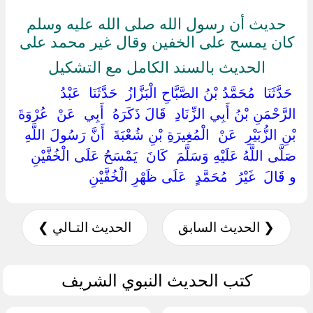
حديث أن رسول الله صلى الله عليه وسلم
كان يمسح على الخفين وقال غير محمد على
الحديث بالسند الكامل مع التشكيل
‏ ‏حَدَّثَنَا ‏ ‏مُحَمَّدُ بْنُ الصَّبَّاحِ الْبَزَّازُ ‏ ‏حَدَّثَنَا ‏ ‏عَبْدُ
الرَّحْمَنِ بْنُ أَبِي الزِّنَادِ ‏ ‏قَالَ ذَكَرَهُ ‏ ‏أَبِي ‏ ‏عَنْ ‏ ‏عُرْوَةَ
بْنِ الزُّبَيْرِ ‏ ‏عَنْ ‏ ‏الْمُغِيرَةِ بْنِ شُعْبَةَ ‏ ‏أَنَّ رَسُولَ اللَّهِ ‏
‏صَلَّى اللَّهُ عَلَيْهِ وَسَلَّمَ ‏ ‏كَانَ ‏ ‏يَمْسَحُ عَلَى الْخُفَّيْنِ ‏
‏و قَالَ ‏ ‏غَيْرُ ‏ ‏مُحَمَّدٍ ‏ ‏عَلَى ظَهْرِ الْخُفَّيْنِ ‏
❮ الحديث السابق
الحديث التـالي ❯
كتب الحديث النبوي الشريف