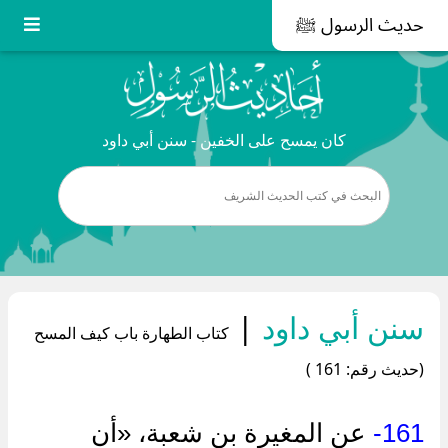
حديث الرسول ﷺ
كان يمسح على الخفين - سنن أبي داود
سنن أبي داود
|
كتاب الطهارة باب كيف المسح
(حديث رقم: 161 )
161-
عن المغيرة بن شعبة، «أن