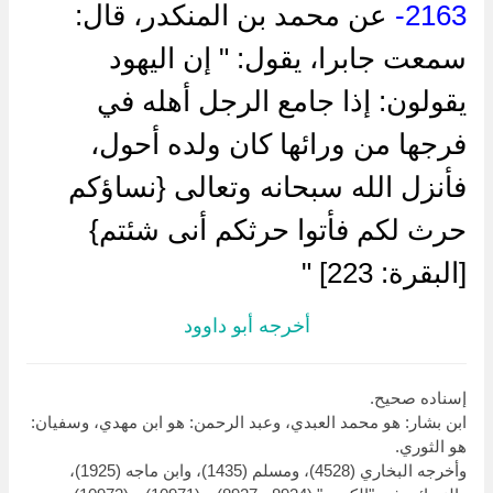
2163-
عن محمد بن المنكدر، قال:
سمعت جابرا، يقول: " إن اليهود
يقولون: إذا جامع الرجل أهله في
فرجها من ورائها كان ولده أحول،
فأنزل الله سبحانه وتعالى {نساؤكم
حرث لكم فأتوا حرثكم أنى شئتم}
[البقرة: 223] "
أخرجه أبو داوود
إسناده صحيح.
ابن بشار: هو محمد العبدي، وعبد الرحمن: هو ابن مهدي، وسفيان:
هو الثوري.
وأخرجه البخاري (4528)، ومسلم (1435)، وابن ماجه (1925)،