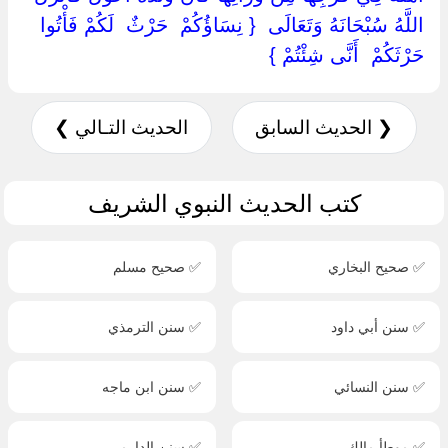
اللَّهُ سُبْحَانَهُ وَتَعَالَى ‏ { ‏نِسَاؤُكُمْ ‏ ‏حَرْثٌ ‏ ‏لَكُمْ فَأْتُوا ‏
‏حَرْثَكُمْ ‏ ‏أَنَّى شِئْتُمْ ‏}
❮ الحديث السابق
الحديث التـالي ❯
كتب الحديث النبوي الشريف
✅ صحيح البخاري
✅ صحيح مسلم
✅ سنن أبي داود
✅ سنن الترمذي
✅ سنن النسائي
✅ سنن ابن ماجه
✅ موطأ مالك
✅ سنن الدارمي