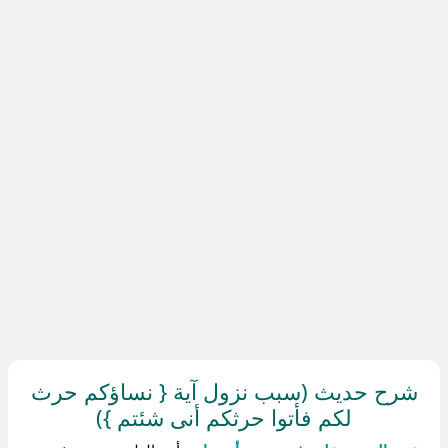
شرح حديث (سبب نزول آية { نساؤكم حرث
لكم فأتوا حرثكم أنى شئتم })