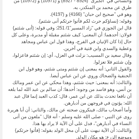
والنسائي في "الكبرى" (8924 - 8927) و (10971) و (10972) من
طرق عن محمد بن المنكدر، به.
وهو في "صحيح ابن حبان" (4166) و (4197).
وقوله: {نساؤكم حرث لكم فأتوا حرثكم أنى شئتم}.
قال ابن الجوزي في "زاد المسير"1/ 251: وفي قوله: {أنى شئتم}
قولان: أحدهما: أن المعنى: كيف شئتم مقبلة أو مدبرة، وعلى كل
حال إذا كان الإتيان في الفرج، وهذا قول ابن عباس ومجاهد
وعطية والسدي وابن قتية في آخرين.
وقال سعيد بن المسيب: نزلت في العزل، أي: إن شئتم فاعزلوا،
وإن شئتم فلا تعزلوا.
والقول الثاني: أنه بمعنى إن شئتم ومتى شئتم، وهو قول ابن
الحنفية والضحاك وروي عن ابن عباس أيضا.
والثالث: أنه بمعنى: حيث شئتم، وهذا محكي عن ابن عمر ومالك
بن أنس، وهو فاسد من وجوه: أحدها: أن سالم بن عبد الله لما بلغه
أن نافعا تحدث بذلك عن ابن عمر، قال: كذب العبد إنما قال عبد
الله: يؤتون في فروجهن من أدبارهن.
وأما أصحاب مالك، فينكرون صحته عن مالك، والثاني: أن أبا هريرة
روى عن النبي - صلى الله عليه وسلم - أنه قال: "ملعون من أتى
النساء في أدبارهن"، فدل على أن الآية لا يراد بها هذا.
والثالث: أن الآية نبهت على أن محل الولد بقوله: {فأتوا حرثكم}
وموضع الزرع: هو مكان الولد.