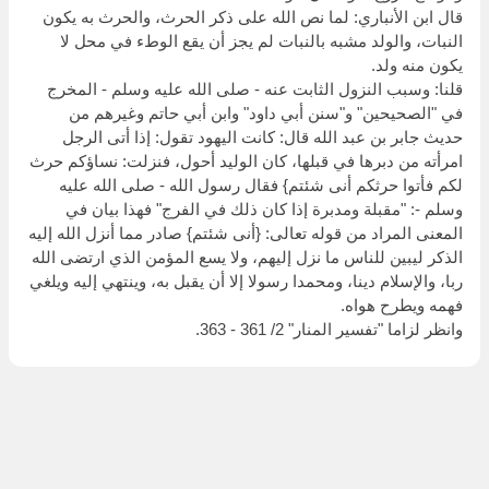
قال ابن الأنباري: لما نص الله على ذكر الحرث، والحرث به يكون
النبات، والولد مشبه بالنبات لم يجز أن يقع الوطء في محل لا
يكون منه ولد.
قلنا: وسبب النزول الثابت عنه - صلى الله عليه وسلم - المخرج
في "الصحيحين" و"سنن أبي داود" وابن أبي حاتم وغيرهم من
حديث جابر بن عبد الله قال: كانت اليهود تقول: إذا أتى الرجل
امرأته من دبرها في قبلها، كان الوليد أحول، فنزلت: نساؤكم حرث
لكم فأتوا حرثكم أنى شئتم} فقال رسول الله - صلى الله عليه
وسلم -: "مقبلة ومدبرة إذا كان ذلك في الفرج" فهذا بيان في
المعنى المراد من قوله تعالى: {أنى شئتم} صادر مما أنزل الله إليه
الذكر ليبين للناس ما نزل إليهم، ولا يسع المؤمن الذي ارتضى الله
ربا، والإسلام دينا، ومحمدا رسولا إلا أن يقبل به، وينتهي إليه ويلغي
فهمه ويطرح هواه.
وانظر لزاما "تفسير المنار" 2/ 361 - 363.