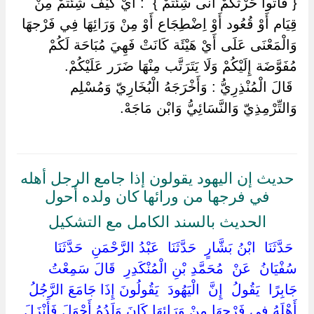
‏{ فَأْتُوا حَرْثكُمْ أَنَّى شِئْتُمْ } ‏ ‏: أَيْ كَيْفَ شِئْتُمْ مِنْ
قِيَام أَوْ قُعُود أَوْ اِضْطِجَاع أَوْ مِنْ وَرَائِهَا فِي فَرْجهَا
وَالْمَعْنَى عَلَى أَيْ هَيْئَة كَانَتْ فَهِيَ مُبَاحَة لَكُمْ
مُفَوَّضَة إِلَيْكُمْ وَلَا يَتَرَتَّب مِنْهَا ضَرَر عَلَيْكُمْ.
‏ ‏قَالَ الْمُنْذِرِيُّ : وَأَخْرَجَهُ الْبُخَارِيّ وَمُسْلِم
وَالتِّرْمِذِيّ وَالنَّسَائِيُّ وَابْن مَاجَهْ.
حديث إن اليهود يقولون إذا جامع الرجل أهله
في فرجها من ورائها كان ولده أحول
الحديث بالسند الكامل مع التشكيل
‏ ‏حَدَّثَنَا ‏ ‏ابْنُ بَشَّارٍ ‏ ‏حَدَّثَنَا ‏ ‏عَبْدُ الرَّحْمَنِ ‏ ‏حَدَّثَنَا ‏
‏سُفْيَانُ ‏ ‏عَنْ ‏ ‏مُحَمَّدِ بْنِ الْمُنْكَدِرِ ‏ ‏قَالَ سَمِعْتُ ‏
‏جَابِرًا ‏ ‏يَقُولُ ‏ ‏إِنَّ ‏ ‏الْيَهُودَ ‏ ‏يَقُولُونَ إِذَا جَامَعَ الرَّجُلُ
أَهْلَهُ فِي فَرْجِهَا مِنْ وَرَائِهَا كَانَ وَلَدُهُ أَحْوَلَ فَأَنْزَلَ