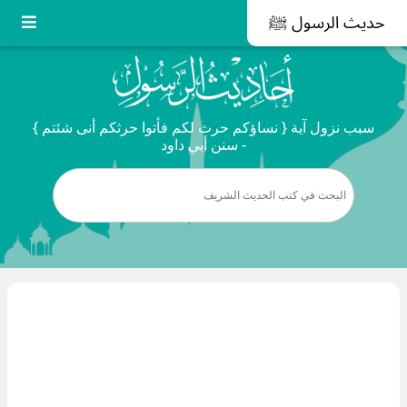
حديث الرسول ﷺ
سبب نزول آية { نساؤكم حرث لكم فأتوا حرثكم أنى شئتم }
- سنن أبي داود