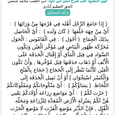
عون المعبود على شرح سنن أبي داود:
أبي الطيب محمد شمس
الحق العظيم آبادي
إزالة التشكيل
‏ ‏( إِذَا جَامَعَ الرَّجُل أَهْله فِي فَرْجهَا مِنْ وَرَائِهَا ) ‏ ‏:
أَيْ مِنْ جِهَة خَلْفهَا ‏ ‏( كَانَ وَلَده ) ‏ ‏: أَيْ الْحَاصِل
بِذَلِكَ الْجِمَاع ‏ ‏( أَحْوَل ) ‏ ‏: فِي الْقَامُوس : الْحَوَل
مُحَرَّكَة ظُهُور الْبَيَاض فِي مُؤَخَّر الْعَيْن وَيَكُون
السَّوَاد فِي قِبَل الْمَأْق أَوْ إِقْبَال الْحَدَقَة عَلَى
الْأَنْف أَوْ ذَهَاب حَدَقَتهَا قِبَل مُؤَخَّرهَا , وَأَنْ تَكُون
الْعَيْن كَأَنَّمَا تَنْظُر إِلَى الْحَجَاج [ حَجَاج بِالْفَتْحِ
وَالْكَسْر اسْتِخْوَان ] أَوْ أَنْ تَمِيل الْحَدَقَة إِلَى
اللِّحَاظ ‏ ‏{ نِسَاؤُكُمْ } ‏ ‏: أَيْ مَنْكُوحَاتكُمْ وَمَمْلُوكَاتكُمْ
‏ ‏{ حَرْث لَكُمْ } ‏ ‏: أَيْ مَوَاضِع زِرَاعَة أَوْلَادكُمْ يَعْنِي
هُنَّ لَكُمْ بِمَنْزِلَةِ الْأَرْض الْمُعَدَّة لِلزِّرَاعَةِ وَمَحَلّه
الْقُبُل , فَإِنَّ الدُّبُر مَوْضِع الْفَرْث لَا مَوْضِع الْحَرْث ‏