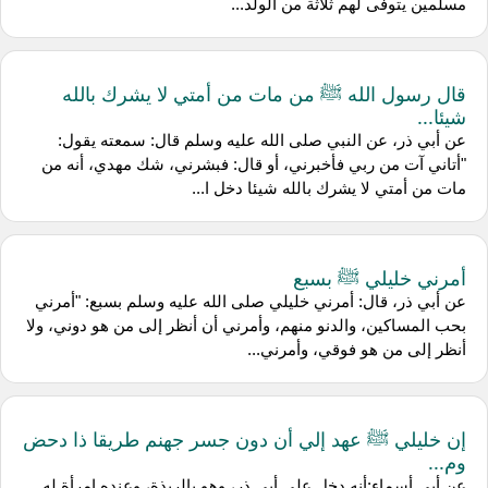
مسلمين يتوفى لهم ثلاثة من الولد...
قال رسول الله ﷺ من مات من أمتي لا يشرك بالله
شيئا...
عن أبي ذر، عن النبي صلى الله عليه وسلم قال: سمعته يقول:
"أتاني آت من ربي فأخبرني، أو قال: فبشرني، شك مهدي، أنه من
مات من أمتي لا يشرك بالله شيئا دخل ا...
أمرني خليلي ﷺ بسبع
عن أبي ذر، قال: أمرني خليلي صلى الله عليه وسلم بسبع: "أمرني
بحب المساكين، والدنو منهم، وأمرني أن أنظر إلى من هو دوني، ولا
أنظر إلى من هو فوقي، وأمرني...
إن خليلي ﷺ عهد إلي أن دون جسر جهنم طريقا ذا دحض
وم...
عن أبي أسماء:أنه دخل على أبي ذر، وهو بالربذة، وعنده امرأة له