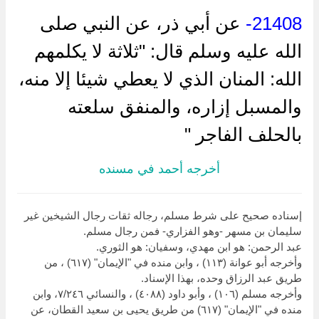
21408-
عن أبي ذر، عن النبي صلى
الله عليه وسلم قال: "ثلاثة لا يكلمهم
الله: المنان الذي لا يعطي شيئا إلا منه،
والمسبل إزاره، والمنفق سلعته
بالحلف الفاجر "
أخرجه أحمد في مسنده
إسناده صحيح على شرط مسلم، رجاله ثقات رجال الشيخين غير
سليمان بن مسهر -وهو الفزاري- فمن رجال مسلم.
عبد الرحمن: هو ابن مهدي، وسفيان: هو الثوري.
وأخرجه أبو عوانة (١١٣) ، وابن منده في "الإيمان" (٦١٧) ، من
طريق عبد الرزاق وحده، بهذا الإسناد.
وأخرجه مسلم (١٠٦) ، وأبو داود (٤٠٨٨) ، والنسائي ٧/٢٤٦، وابن
منده في "الإيمان" (٦١٧) من طريق يحيى بن سعيد القطان، عن