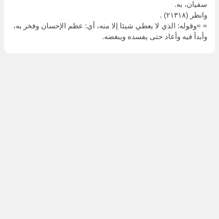
سفيان، به.
وانظر (٢١٣١٨) .
= =وقوله: الذي لا يعطي شيئا إلا منه، أي: عظم الإحسان وفخر به،
وأبدأ فيه وأعاد حتى يفسده ويبغضه.