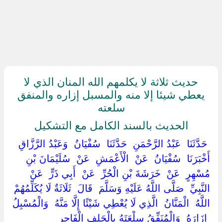
حديث ثلاثة لا يكلمهم الله المنان الذي لا
يعطي شيئا إلا منه والمسبل إزاره والمنفق
سلعته
الحديث بالسند الكامل مع التشكيل
‏ ‏حَدَّثَنَا ‏ ‏عَبْدُ الرَّحْمَنِ ‏ ‏حَدَّثَنَا ‏ ‏سُفْيَانُ ‏ ‏وَعَبْدُ الرَّزَّاقِ ‏
‏أَخْبَرَنَا ‏ ‏سُفْيَانُ ‏ ‏عَنْ ‏ ‏الْأَعْمَشِ ‏ ‏عَنْ ‏ ‏سُلَيْمَانَ بْنِ
مُسْهِرٍ ‏ ‏عَنْ ‏ ‏خَرَشَةَ بْنِ الْحُرِّ ‏ ‏عَنْ ‏ ‏أَبِي ذَرٍّ ‏ ‏عَنْ
النَّبِيِّ ‏ ‏صَلَّى اللَّهُ عَلَيْهِ وَسَلَّمَ ‏ ‏قَالَ ‏ ‏ثَلَاثَةٌ لَا يُكَلِّمُهُمْ
اللَّهُ ‏ ‏الْمَنَّانُ ‏ ‏الَّذِي لَا يُعْطِي شَيْئًا إِلَّا مَنَّهُ ‏ ‏وَالْمُسْبِلُ
‏ ‏إِزَارَهُ ‏ ‏وَالْمُنَفِّقُ سِلْعَتَهُ بِالْحَلِفِ الْفَاجِرِ ‏