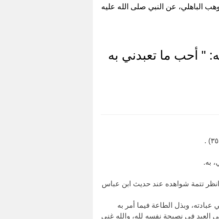
هب الباهلي، عن النبي صلى الله عليه
: " أحب ما تعبدني به
 باب النصيحة لله حديث تميم الداري السالف برقم (١٦٩٤٠) ، وهو في "صحيح مسلم" (٥٥) (٩٦) ، وانظر تتمة شواهده عند حديث ابن عباس
 عبادته، وبذل الطاعة فيما أمر به
ى العبد في نصيحة نفسه لله، والله غني