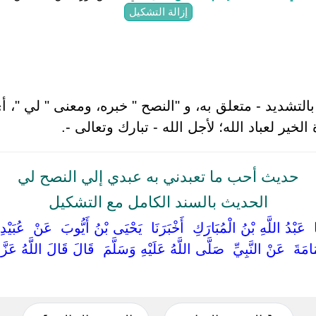
إزالة التشكيل
 بالتشديد - متعلق به، و "النصح " خبره، ومعنى " لي "، أ
لخير لعباد الله؛ لأجل الله - تبارك وتعالى -.
حديث أحب ما تعبدني به عبدي إلي النصح لي
الحديث بالسند الكامل مع التشكيل
َا ‏ ‏عَبْدُ اللَّهِ بْنُ الْمُبَارَكِ ‏ ‏أَخْبَرَنَا ‏ ‏يَحْيَى بْنُ أَيُّوبَ ‏ ‏عَنْ ‏ ‏عُبَيْ
َامَةَ ‏ ‏عَنْ النَّبِيِّ ‏ ‏صَلَّى اللَّهُ عَلَيْهِ وَسَلَّمَ ‏ ‏قَالَ قَالَ اللَّهُ عَزَّ 