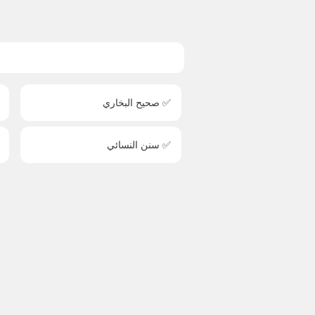
✅ صحيح البخاري
✅ سنن النسائي