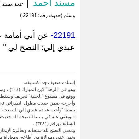
مسند أحمد
|
تتمة مسند ا
وسلم (حديث رقم: 22191 )
22191-
عن أبي أمامة عن
عبدي إلي: النصح لي "
إسناده ضعيف جدا كسابقه.
وهو في "الزهد" لابن المبارك (٢٠٤) ، ومن طريقه أخرجه أبو نعيم في "الحلية" ٨/١٧٥، والبغوي في "شرح السنة" (٣٥١٥) .
ووقع في مطبوع "الحلية" تحريف وسقط 
وأخرجه ضمن حديث مطول الطبراني في "الكبير" (٧٨٨٠) من طريق عثمان بن أبي العاتكة، عن علي
بلفظ: "وأحب عبادة عبدي إلي النصيحة"، 
السالف برقم (٣٢٨١) .
ومعنى النصح لله سبحانه وتعالى: الإيمان
ونهى عنه، وموالاة من أطاعه، ومعاداة م