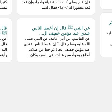
فإن قام يصلي كانت له فضيلة وأجرا، وإن قعد
كثيرا
قعد مغفورا له ".<br> فقال له...
مستغن
ر
عن النبي ﷺ قال إن أغبط الناس
قال 
عندي عبد مؤمن خفيف ال...
ﷺ فل
ليه
عن القاسم، عن أبي أمامة، عن النبي صلى
عن رج
س
الله عليه وسلم قال: " إن أغبط الناس عندي
قال أ
عبد مؤمن خفيف الحاذ ذو حظ من صلاة،
الله 
أطاع ربه وأحسن عبادته في السر، وكان...
رأيتم