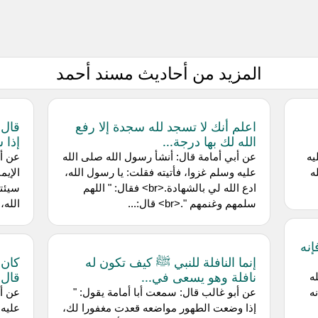
المزيد من أحاديث مسند أحمد
اعلم أنك لا تسجد لله سجدة إلا رفع
قال 
الله لك بها درجة...
إذا 
يه
عن أبي أمامة قال: أنشأ رسول الله صلى الله
عن أب
ه
عليه وسلم غزوا، فأتيته فقلت: يا رسول الله،
الإيم
ادع الله لي بالشهادة.<br> فقال: " اللهم
سلمهم وغنمهم ".<br> قال:...
الله،
إنه
إنما النافلة للنبي ﷺ كيف تكون له
كان 
نافلة وهو يسعى في...
قال 
ه
ه
عن أبو غالب قال: سمعت أبا أمامة يقول: "
عن أب
إذا وضعت الطهور مواضعه قعدت مغفورا لك،
عليه 