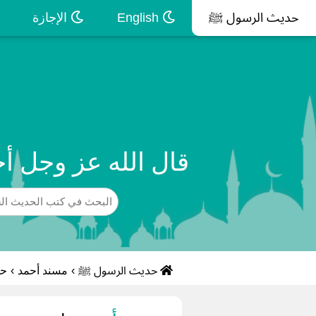
حديث الرسول ﷺ
English
الإجازة
قال الله عز وجل أ
حديث الرسول ﷺ
›
مسند أحمد
›
حد