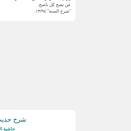
عن نصح كل ناصح.
"شرح السنة" ١٣/٩٤.
شرح حديث 
حاشية ال