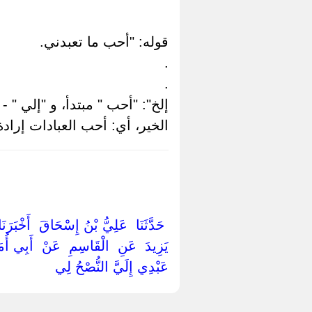
قوله: "أحب ما تعبدني.
.
.
إلخ": "أحب " مبتدأ، و "إلي " -
الخير، أي: أحب العبادات إرادة ا
‏ ‏حَدَّثَنَا ‏ ‏عَلِيُّ بْنُ إِسْحَاقَ ‏ ‏أَخْبَرَن
يَزِيدَ ‏ ‏عَنِ ‏ ‏الْقَاسِمِ ‏ ‏عَنْ ‏ ‏أَبِي أُم
عَبْدِي إِلَيَّ النُّصْحُ لِي ‏