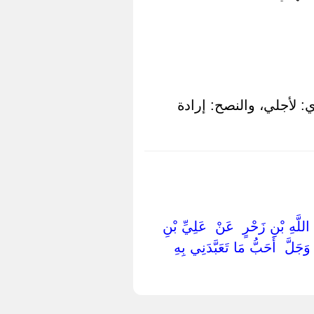
ي: لأجلي، والنصح: إرادة
دِ اللَّهِ بْنِ زَحْرٍ ‏ ‏عَنْ ‏ ‏عَلِيِّ بْنِ
وَجَلَّ ‏ ‏أَحَبُّ مَا تَعَبَّدَنِي بِهِ