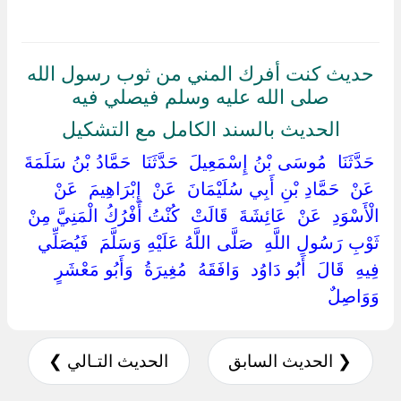
حديث كنت أفرك المني من ثوب رسول الله
صلى الله عليه وسلم فيصلي فيه
الحديث بالسند الكامل مع التشكيل
‏ ‏حَدَّثَنَا ‏ ‏مُوسَى بْنُ إِسْمَعِيلَ ‏ ‏حَدَّثَنَا ‏ ‏حَمَّادُ بْنُ سَلَمَةَ
‏ ‏عَنْ ‏ ‏حَمَّادِ بْنِ أَبِي سُلَيْمَانَ ‏ ‏عَنْ ‏ ‏إِبْرَاهِيمَ ‏ ‏عَنْ ‏
‏الْأَسْوَدِ ‏ ‏عَنْ ‏ ‏عَائِشَةَ ‏ ‏قَالَتْ ‏ ‏كُنْتُ أَفْرُكُ الْمَنِيَّ مِنْ
ثَوْبِ رَسُولِ اللَّهِ ‏ ‏صَلَّى اللَّهُ عَلَيْهِ وَسَلَّمَ ‏ ‏فَيُصَلِّي
فِيهِ ‏ ‏قَالَ ‏ ‏أَبُو دَاوُد ‏ ‏وَافَقَهُ ‏ ‏مُغِيرَةُ ‏ ‏وَأَبُو مَعْشَرٍ ‏
‏وَوَاصِلٌ ‏
❮ الحديث السابق
الحديث التـالي ❯