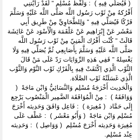
‏ ‏( فَيُصَلِّي فِيهِ ) ‏ ‏: وَلَفْظ مُسْلِم " لَقَدْ رَأَيْتنِي
أَفْرُكهُ مِنْ ثَوْب رَسُول اللَّه صَلَّى اللَّه عَلَيْهِ وَسَلَّمَ
فَرْكًا فَيُصَلِّي فِيهِ " وَلِلطَّحَاوِيِّ مِنْ طَرِيق أَبِي
مَعْشَر عَنْ إِبْرَاهِيم عَنْ عَلْقَمَة وَالْأَسْوَد عَنْ عَائِشَة
قَالَتْ " كُنْت أَفْرُك الْمَنِيّ مِنْ ثَوْب رَسُول اللَّه
صَلَّى اللَّه عَلَيْهِ وَسَلَّمَ بِأَصَابِعِي ثُمَّ يُصَلِّي فِيهِ وَلَا
يَغْسِلهُ " فَفِي هَذِهِ الرِّوَايَات رَدّ عَلَى مَنْ قَالَ
الثَّوْب الَّذِي اِكْتَفَتْ فِيهِ بِالْفَرْكِ ثَوْب النَّوْم وَالثَّوْب
الَّذِي غَسَلَتْهُ ثَوْب الصَّلَاة.
وَالْحَدِيث أَخْرَجَهُ مُسْلِم وَالنَّسَائِيُّ وَابْن مَاجَهْ ‏ ‏(
وَوَافَقَهُ ) ‏ ‏: مِنْ الْمُوَافَقَة الضَّمِير الْمَنْصُوب يَرْجِع
إِلَى حَمَّاد ‏ ‏( مُغِيرَة ) ‏ ‏: فَاعِل وَافَقَ وَحَدِيثه أَخْرَجَ
مُسْلِم وَابْن مَاجَهْ ‏ ‏( وَأَبُو مَعْشَر ) ‏ ‏: عَطْف عَلَى
مُغِيرَة وَحَدِيثه أَخْرَجَ مُسْلِم ‏ ‏( وَوَاصِل ) ‏ ‏: وَحَدِيثه
عِنْد مُسْلِم.