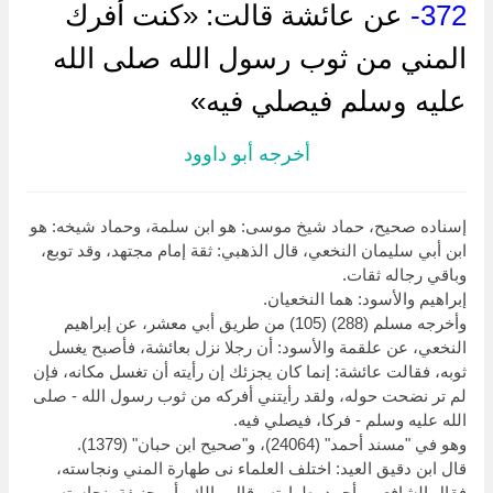
372-
عن عائشة قالت: «كنت أفرك
المني من ثوب رسول الله صلى الله
عليه وسلم فيصلي فيه»
أخرجه أبو داوود
إسناده صحيح، حماد شيخ موسى: هو ابن سلمة، وحماد شيخه: هو
ابن أبي سليمان النخعي، قال الذهبي: ثقة إمام مجتهد، وقد توبع،
وباقي رجاله ثقات.
إبراهيم والأسود: هما النخعيان.
وأخرجه مسلم (288) (105) من طريق أبي معشر، عن إبراهيم
النخعي، عن علقمة والأسود: أن رجلا نزل بعائشة، فأصبح يغسل
ثوبه، فقالت عائشة: إنما كان يجزئك إن رأيته أن تغسل مكانه، فإن
لم تر نضحت حوله، ولقد رأيتني أفركه من ثوب رسول الله - صلى
الله عليه وسلم - فركا، فيصلي فيه.
وهو في "مسند أحمد" (24064)، و"صحيح ابن حبان" (1379).
قال ابن دقيق العيد: اختلف العلماء نى طهارة المني ونجاسته،
فقال الشافعي وأحمد بطهارته،وقال مالك وأبو حنيفة بنجاسته،