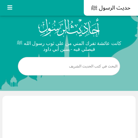
حديث الرسول ﷺ
كانت عائشة تفرك المني من على ثوب رسول الله ﷺ
فيصلي فيه - سنن أبي داود