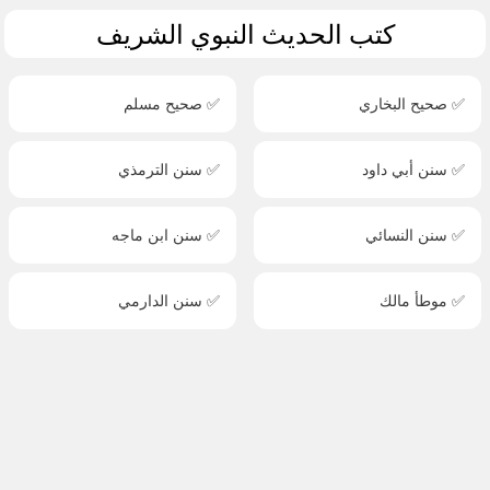
كتب الحديث النبوي الشريف
✅ صحيح البخاري
✅ صحيح مسلم
✅ سنن أبي داود
✅ سنن الترمذي
✅ سنن النسائي
✅ سنن ابن ماجه
✅ موطأ مالك
✅ سنن الدارمي