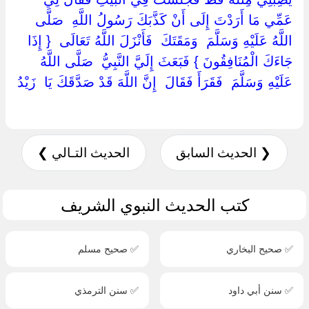
عَمِّي مَا أَرَدْتَ إِلَى أَنْ كَذَّبَكَ رَسُولُ اللَّهِ ‏ ‏صَلَّى
اللَّهُ عَلَيْهِ وَسَلَّمَ ‏ ‏وَمَقَتَكَ ‏ ‏فَأَنْزَلَ اللَّهُ تَعَالَى ‏ { ‏إِذَا
جَاءَكَ الْمُنَافِقُونَ ‏} ‏فَبَعَثَ إِلَيَّ النَّبِيُّ ‏ ‏صَلَّى اللَّهُ
عَلَيْهِ وَسَلَّمَ ‏ ‏فَقَرَأَ فَقَالَ ‏ ‏إِنَّ اللَّهَ قَدْ صَدَّقَكَ يَا ‏ ‏زَيْدُ
❮ الحديث السابق
الحديث التـالي ❯
كتب الحديث النبوي الشريف
✅ صحيح البخاري
✅ صحيح مسلم
✅ سنن أبي داود
✅ سنن الترمذي