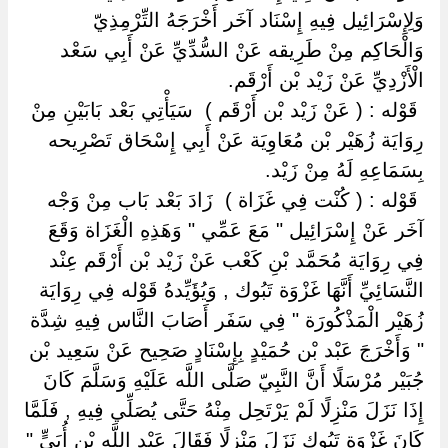
وَلِإِسْرَائِيل فِيهِ إِسْنَاد آخَر أَخْرَجَهُ التِّرْمِذِيّ
وَالْحَاكِم مِنْ طَرِيقه عَنْ السُّدِّيِّ عَنْ أَبِي سَعْد
الْأَزْدِيِّ عَنْ زَيْد بْن أَرْقَم.
‏ ‏قَوْله : ( عَنْ زَيْد بْن أَرْقَم ) ‏ ‏سَيَأْتِي بَعْد بَابَيْنِ مِنْ
رِوَايَة زُهَيْر بْن مُعَاوِيَة عَنْ أَبِي إِسْحَاق تَصْرِيحه
بِسَمَاعِهِ لَهُ مِنْ زَيْد.
‏ ‏قَوْله : ( كُنْت فِي غَزَاة ) ‏ ‏زَادَ بَعْد بَاب مِنْ وَجْه
آخَر عَنْ إِسْرَائِيل " مَعَ عَمِّي " وَهَذِهِ الْغَزَاة وَقَعَ
فِي رِوَايَة مُحَمَّد بْنِ كَعْب عَنْ زَيْد بْن أَرْقَم عِنْد
النَّسَائِيِّ أَنَّهَا غَزْوَة تَبُوك , وَيُؤَيِّدهُ قَوْله فِي رِوَايَة
زُهَيْر الْمَذْكُورَة " فِي سَفَر أَصَابَ النَّاس فِيهِ شِدَّة
" وَأَخْرَجَ عَبْد بْن حُمَيْدٍ بِإِسْنَادٍ صَحِيح عَنْ سَعِيد بْن
جُبَيْر مُرْسَلًا أَنَّ النَّبِيّ صَلَّى اللَّه عَلَيْهِ وَسَلَّمَ كَانَ
إِذَا نَزَلَ مَنْزِلًا لَمْ يَرْتَحِل مِنْهُ حَتَّى يُصَلِّي فِيهِ , فَلَمَّا
كَانَ غَزْوَة تَبُوك نَزَلَ مَنْزِلًا فَقَالَ عَبْد اللَّه بْن أُبَيٍّ "