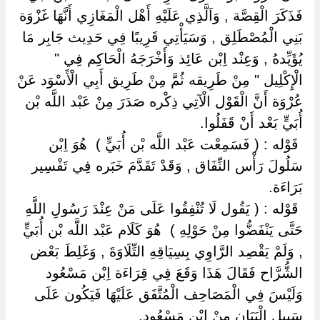
فَذَكَرَ الْقِصَّة , وَاَلَّذِي عَلَيْهِ أَهْل الْمَغَازِي أَنَّهَا غَزْوَة
بَنِي الْمُصْطَلِق , وَسَيَأْتِي قَرِيبًا فِي حَدِيث جَابِر مَا
يُؤَيِّدهُ , وَعِنْد اِبْن عَائِذ وَأَخْرَجَهُ الْحَاكِم فِي "
الْإِكْلِيل " مِنْ طَرِيقه ثُمَّ مِنْ طَرِيق أَبِي الْأَسْوَد عَنْ
عُرْوَة أَنَّ الْقَوْل الْآتِي ذِكْره صَدَرَ مِنْ عَبْد اللَّه بْن
أُبَيٍّ بَعْد أَنْ قَفَلُوا.
‏ ‏قَوْله : ( فَسَمِعْت عَبْد اللَّه بْن أُبَيٍّ ) ‏ ‏هُوَ اِبْن
سَلُولَ رَأْس النِّفَاق , وَقَدْ تَقَدَّمَ خَبَره فِي تَفْسِير
بَرَاءَة.
‏ ‏قَوْله : ( يَقُول لَا تُنْفِقُوا عَلَى مَنْ عِنْدَ رَسُولِ اللَّهِ
حَتَّى يَنْفَضُّوا مِنْ حَوْلِهِ ) ‏ ‏هُوَ كَلَام عَبْد اللَّه بْن أُبَيٍّ
, وَلَمْ يَقْصِد الرَّاوِي بِسِيَاقِهِ التِّلَاوَةَ , وَغَلِطَ بَعْض
الشُّرَّاح فَقَالَ هَذَا وَقَعَ فِي قِرَاءَة اِبْن مَسْعُود
وَلَيْسَ فِي الْمَصَاحِف الْمُتَّفَق عَلَيْهَا فَيَكُون عَلَى
سَبِيل الْبَيَان مِنْ اِبْن مَسْعُود.