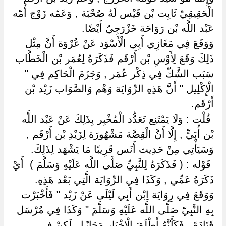
الْحَقِيقِيّ ثَابِت بْن قَيْس لَهُ صُحْبَة , وَعَمّه زَوْج أُمّه
عَبْد اللَّه بْن رَوَاحَة خَزْرَجِيّ أَيْضًا.
وَوَقَعَ فِي مَغَازِي أَبِي الْأَسْوَد عَنْ عُرْوَة أَنَّ مِثْل
ذَلِكَ وَقَعَ لِأَوْسِ بْن أَرْقَم فَذَكَرَهُ لِعُمَر بْن الْخَطَّاب
سَبَب الشَّكّ فِي ذِكْر عُمَر , وَجَزَمَ الْحَاكِم فِي "
الْإِكْلِيل " أَنَّ هَذِهِ الرِّوَايَة وَهْم وَالصَّوَاب زَيْد بْن
أَرْقَم.
‏ ‏قُلْت : وَلَا يَمْتَنِع تَعَدُّد الْمُخْبِر بِذَلِكَ عَنْ عَبْد اللَّه
بْن أُبَيٍّ , إِلَّا أَنَّ الْقِصَّة مَشْهُورَة لِزَيْدِ بْن أَرْقَم ,
وَسَيَأْتِي مِنْ حَدِيث أَنَس قَرِيبًا مَا يَشْهَد لِذَلِكَ.
‏ ‏قَوْله : ( فَذَكَرَهُ لِلنَّبِيِّ صَلَّى اللَّه عَلَيْهِ وَسَلَّمَ ) ‏ ‏أَيْ
ذَكَرَهُ عَمِّي , وَكَذَا فِي الرِّوَايَة الَّتِي بَعْد هَذِهِ.
وَوَقَعَ فِي رِوَايَة اِبْن أَبِي لَيْلَى عَنْ زَيْد " فَأَخْبَرْت
بِهِ النَّبِيّ صَلَّى اللَّه عَلَيْهِ وَسَلَّمَ " وَكَذَا فِي مُرْسَل
قَتَادَةَ , فَكَأَنَّهُ أَطْلَقَ الْإِخْبَار مَجَازًا , لَكِنْ فِي