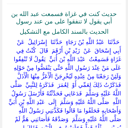
حديث كنت في غزاة فسمعت عبد الله بن
أبي يقول لا تنفقوا على من عند رسول
الحديث بالسند الكامل مع التشكيل
‏ ‏حَدَّثَنَا ‏ ‏عَبْدُ اللَّهِ بْنُ رَجَاءٍ ‏ ‏حَدَّثَنَا ‏ ‏إِسْرَائِيلُ ‏ ‏عَنْ ‏
‏أَبِي إِسْحَاقَ ‏ ‏عَنْ ‏ ‏زَيْدِ بْنِ أَرْقَمَ ‏ ‏قَالَ ‏ ‏كُنْتُ فِي
غَزَاةٍ فَسَمِعْتُ ‏ ‏عَبْدَ اللَّهِ بْنَ أُبَيٍّ ‏ ‏يَقُولُ لَا تُنْفِقُوا
عَلَى مَنْ عِنْدَ رَسُولِ اللَّهِ حَتَّى يَنْفَضُّوا مِنْ حَوْلِهِ
وَلَئِنْ رَجَعْنَا مِنْ عِنْدِهِ لَيُخْرِجَنَّ الْأَعَزُّ مِنْهَا الْأَذَلَّ
فَذَكَرْتُ ذَلِكَ لِعَمِّي أَوْ ‏ ‏لِعُمَرَ ‏ ‏فَذَكَرَهُ لِلنَّبِيِّ ‏ ‏صَلَّى
اللَّهُ عَلَيْهِ وَسَلَّمَ ‏ ‏فَدَعَانِي فَحَدَّثْتُهُ فَأَرْسَلَ رَسُولُ
اللَّهِ ‏ ‏صَلَّى اللَّهُ عَلَيْهِ وَسَلَّمَ ‏ ‏إِلَى ‏ ‏عَبْدِ اللَّهِ بْنِ أُبَيٍّ ‏
‏وَأَصْحَابِهِ فَحَلَفُوا مَا قَالُوا فَكَذَّبَنِي رَسُولُ اللَّهِ ‏
‏صَلَّى اللَّهُ عَلَيْهِ وَسَلَّمَ ‏ ‏وَصَدَّقَهُ فَأَصَابَنِي هَمٌّ لَمْ
يُصِبْنِي مِثْلُهُ قَطُّ فَجَلَسْتُ فِي الْبَيْتِ فَقَالَ لِي