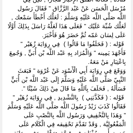
مُرْسَل الْحَسَن عَنْ عَبْد الرَّزَّاق " فَقَالَ رَسُول
اللَّه صَلَّى اللَّه عَلَيْهِ وَسَلَّمَ : لَعَلَّك أَخْطَأَ سَمْعك ,
لَعَلَّك شُبِّهَ عَلَيْك " فَعَلَى هَذَا لَعَلَّهُ رَاسَلَ بِذَلِكَ أَوَّلًا
عَلَى لِسَان عَمّه ثُمَّ حَضَرَ هُوَ فَأَخْبَرَ.
‏ ‏قَوْله : ( فَحَلَفُوا مَا قَالُوا ) ‏ ‏فِي رِوَايَة زُهَيْر "
فَأَجْهَدَ يَمِينه " وَالْمُرَاد بِهِ عَبْد اللَّه بْن أُبَيٍّ , وَجُمِعَ
بِاعْتِبَارِ مَنْ مَعَهُ.
وَوَقَعَ فِي رِوَايَة أَبِي الْأَسْوَد عَنْ عُرْوَة " فَبَعَثَ
النَّبِيّ صَلَّى اللَّه عَلَيْهِ وَسَلَّمَ إِلَى عَبْد اللَّه بْن أُبَيٍّ
فَسَأَلَهُ , فَحَلَفَ بِاَللَّهِ مَا قَالَ مِنْ ذَلِكَ شَيْئًا ".
‏ ‏قَوْله : ( فَكَذَّبَنِي ) ‏ ‏بِالتَّشْدِيدِ , فِي رِوَايَة زُهَيْر "
فَقَالُوا كَذَبَ زَيْدٌ رَسُولَ اللَّه صَلَّى اللَّه عَلَيْهِ وَسَلَّمَ
" وَهَذَا بِالتَّخْفِيفِ وَرَسُول اللَّه بِالنَّصْبِ عَلَى
الْمَفْعُولِيَّة , وَقَدْ تَقَدَّمَ تَحْقِيقه فِي الْكَلَام عَلَى