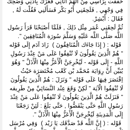
خَفَقْت بِرَأْسِي مِنْ الْهَمّ أَتَانِي فَعَرَكَ بِأُذُنِي وَضَحِكَ
فِي وَجْهِي , فَلَحِقَنِي أَبُو بَكْر فَسَأَلَنِي فَقُلْت لَهُ ,
فَقَالَ : أَبْشِرْ.
ثُمَّ لَحِقَنِي عُمَر مِثْل ذَلِكَ , فَلَمَّا أَصْبَحْنَا قَرَأَ رَسُول
اللَّه صَلَّى اللَّه عَلَيْهِ وَسَلَّمَ سُورَة الْمُنَافِقِينَ ".
‏ ‏قَوْله : ( إِذَا جَاءَك الْمُنَافِقُونَ ) ‏ ‏زَادَ آدَم إِلَى قَوْله
" هُمْ الَّذِينَ يَقُولُونَ لَا تُنْفِقُوا عَلَى مَنْ عِنْدَ رَسُولِ
اللَّهِ - إِلَى قَوْله - لَيُخْرِجَنَّ الْأَعَزُّ مِنْهَا الْأَذَلَّ " وَهُوَ
يُبَيِّن أَنَّ رِوَايَة مُحَمَّد بْن كَعْب مُخْتَصَرَة حَيْثُ
اِقْتَصَرَ فِيهَا عَلَى قَوْله " وَنَزَلَ : هُمْ الَّذِينَ يَقُولُونَ
لَا تُنْفِقُوا الْآيَة " لَكِنْ وَقَعَ عِنْد النَّسَائِيِّ مِنْ طَرِيقه
" فَنَزَلَتْ هُمْ الَّذِينَ يَقُولُونَ لَا تُنْفِقُوا عَلَى مَنْ عِنْدَ
رَسُولِ اللَّهِ حَتَّى يَنْفَضُّوا , حَتَّى بَلَغَ : لَئِنْ رَجَعْنَا
إِلَى الْمَدِينَةِ لَيُخْرِجَنَّ الْأَعَزُّ مِنْهَا الْأَذَلَّ ".
‏ ‏قَوْله : ( إِنَّ اللَّه قَدْ صَدَّقَك يَا زَيْد ) ‏ ‏وَفِي مُرْسَل