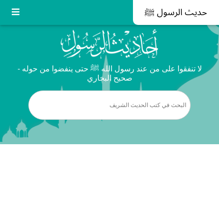
حديث الرسول ﷺ
لا تنفقوا على من عند رسول الله ﷺ حتى ينفضوا من حوله -
صحيح البخاري