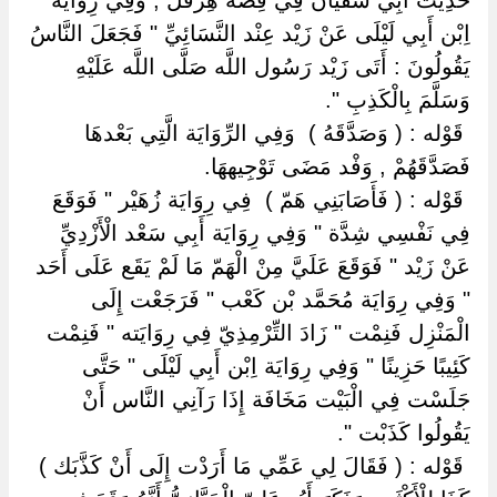
حَدِيث أَبِي سُفْيَان فِي قِصَّة هِرَقْل , وَفِي رِوَايَة
اِبْن أَبِي لَيْلَى عَنْ زَيْد عِنْد النَّسَائِيِّ " فَجَعَلَ النَّاسُ
يَقُولُونَ : أَتَى زَيْد رَسُول اللَّه صَلَّى اللَّه عَلَيْهِ
وَسَلَّمَ بِالْكَذِبِ ".
‏ ‏قَوْله : ( وَصَدَّقَهُ ) ‏ ‏وَفِي الرِّوَايَة الَّتِي بَعْدهَا
فَصَدَّقَهُمْ , وَفْد مَضَى تَوْجِيههَا.
‏ ‏قَوْله : ( فَأَصَابَنِي هَمّ ) ‏ ‏فِي رِوَايَة زُهَيْر " فَوَقَعَ
فِي نَفْسِي شِدَّة " وَفِي رِوَايَة أَبِي سَعْد الْأَزْدِيِّ
عَنْ زَيْد " فَوَقَعَ عَلَيَّ مِنْ الْهَمّ مَا لَمْ يَقَع عَلَى أَحَد
" وَفِي رِوَايَة مُحَمَّد بْن كَعْب " فَرَجَعْت إِلَى
الْمَنْزِل فَنِمْت " زَادَ التِّرْمِذِيّ فِي رِوَايَته " فَنِمْت
كَئِيبًا حَزِينًا " وَفِي رِوَايَة اِبْن أَبِي لَيْلَى " حَتَّى
جَلَسْت فِي الْبَيْت مَخَافَة إِذَا رَآنِي النَّاس أَنْ
يَقُولُوا كَذَبْت ".
‏ ‏قَوْله : ( فَقَالَ لِي عَمِّي مَا أَرَدْت إِلَى أَنْ كَذَّبَك ) ‏