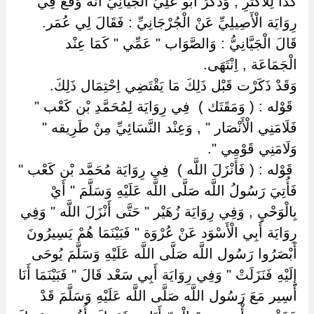
‏كَذَا لِلْأَكْثَرِ , وَذَكَرَ أَبُو عَلِيّ الْجَيَّانِيُّ أَنَّهُ وَقَعَ فِي
رِوَايَة الْأَصِيلِيِّ عَنْ الْجُرْجَانِيِّ : فَقَالَ لِي عُمَر.
قَالَ الْجَيَّانِيُّ : وَالصَّوَاب " عَمِّي " كَمَا عِنْد
الْجَمَاعَة , اِنْتَهَى.
وَقَدْ ذَكَرْت قَبْل ذَلِكَ مَا يَقْتَضِي اِحْتِمَال ذَلِكَ.
‏ ‏قَوْله : ( وَمَقَتَك ) ‏ ‏فِي رِوَايَة لِمُحَمَّدِ بْن كَعْب "
فَلَامَنِي الْأَنْصَار " , وَعِنْد النَّسَائِيِّ مِنْ طَرِيقه "
وَلَامَنِي قَوْمِي ".
‏ ‏قَوْله : ( فَأَنْزَلَ اللَّه ) ‏ ‏فِي رِوَايَة مُحَمَّد بْن كَعْب "
فَأُتِيَ رَسُولُ اللَّه صَلَّى اللَّه عَلَيْهِ وَسَلَّمَ " أَيْ
بِالْوَحْيِ , وَفِي رِوَايَة زُهَيْر " حَتَّى أَنْزَلَ اللَّه " وَفِي
رِوَايَة أَبِي الْأَسْوَد عَنْ عُرْوَة " فَبَيْنَمَا هُمْ يَسِيرُونَ
أَبْصَرُوا رَسُول اللَّه صَلَّى اللَّه عَلَيْهِ وَسَلَّمَ يُوحَى
إِلَيْهِ فَنَزَلَتْ " وَفِي رِوَايَة أَبِي سَعْد قَالَ " فَبَيْنَمَا أَنَا
أَسِير مَعَ رَسُول اللَّه صَلَّى اللَّه عَلَيْهِ وَسَلَّمَ قَدْ