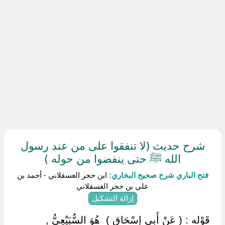
شرح حديث (لا تنفقوا على من عند رسول
الله ﷺ حتى ينفضوا من حوله )
فتح الباري شرح صحيح البخاري:
ابن حجر العسقلاني - أحمد بن
علي بن حجر العسقلاني
إزالة التشكيل
‏ ‏قَوْله : ( عَنْ أَبِي إِسْحَاق ) ‏ ‏هُوَ السُّبَيْعِيُّ ,