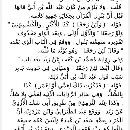
‏ ‏قُلْت : وَلَا يَلْزَم مِنْ كَوْن عَبْد اللَّه بْن أُبَيٍّ قَالَهَا
قَبْل أَنْ يَنْزِل الْقُرْآن بِحِكَايَةِ جَمِيع كَلَامه.
‏ ‏قَوْله : ( وَلَئِنْ رَجَعْنَا ) ‏ ‏كَذَا لِلْأَكْثَرِ , ولِلْكُشْمِيهَنِيّ "
وَلَوْ رَجَعْنَا " وَالْأَوَّل أَوْلَى , وَبَعْد الْوَاو مَحْذُوف
تَقْدِيره سَمِعْته يَقُول , وَوَقَعَ فِي الْبَاب الَّذِي بَعْده
" وَقَالَ لَئِنْ رَجَعْنَا " وَهُوَ يُؤَيِّد مَا قُلْته.
وَفِي رِوَايَة مُحَمَّد بْن كَعْب عَنْ زَيْد بَعْد بَاب "
وَقَالَ أَيْضًا لَئِنْ رَجَعْنَا " وَسَيَأْتِي فِي حَدِيث جَابِر
سَبَب قَوْل عَبْد اللَّه بْن أُبَيٍّ ذَلِكَ.
‏ ‏قَوْله : ( فَذَكَرْت ذَلِكَ لِعَمِّي أَوْ لِعُمَر ) ‏ ‏كَذَا
بِالشَّكِّ , وَفِي سَائِر الرِّوَايَات الْآتِيَة لِعَمِّي بِلَا شَكٍّ
, وَكَذَا عِنْد التِّرْمِذِيّ مِنْ طَرِيق أَبِي سَعْد الْأَزْدِيِّ
عَنْ زَيْد , وَوَقَعَ عِنْد الطَّبَرَانِيِّ وَابْن مَرْدَوَيْهِ أَنَّ
الْمُرَاد بِعَمِّهِ سَعْد بْن عُبَادَةَ وَلَيْسَ عَمّه حَقِيقَة
وَإِنَّمَا هُوَ سَيِّد قَوْمه الْخَزْرَج , وَعَمّ زَيْد بْن أَرْقَم