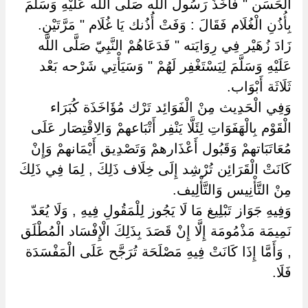
الْحَسَن " فَأَخَذَ رَسُول اللَّه صَلَّى اللَّه عَلَيْهِ وَسَلَّمَ
بِأُذُنِ الْغُلَام فَقَالَ : وَفَتْ أُذُنك يَا غُلَام " مَرَّتَيْنِ.
زَادَ زُهَيْر فِي رِوَايَته " فَدَعَاهُمْ النَّبِيّ صَلَّى اللَّه
عَلَيْهِ وَسَلَّمَ لِيَسْتَغْفِر لَهُمْ " وَسَيَأْتِي شَرْحه بَعْد
ثَلَاثَة أَبْوَاب.
وَفِي الْحَدِيث مِنْ الْفَوَائِد تَرْك مُؤَاخَذَة كُبَرَاء
الْقَوْم بِالْهَفَوَاتِ لِئَلَّا يَنْفِر أَتْبَاعهمْ وَالِاقْتِصَار عَلَى
مُعَاتَبَاتهمْ وَقَبُول أَعْذَارهمْ وَتَصْدِيق أَيْمَانهمْ وَإِنْ
كَانَتْ الْقَرَائِن تُرْشِد إِلَى خِلَاف ذَلِكَ , لِمَا فِي ذَلِكَ
مِنْ التَّأْنِيس وَالتَّأْلِيف.
وَفِيهِ جَوَاز تَبْلِيغ مَا لَا يَجُوز لِلْمَقُولِ فِيهِ , وَلَا يُعَدّ
نَمِيمَة مَذْمُومَة إِلَّا إِنْ قَصَدَ بِذَلِكَ الْإِفْسَاد الْمُطْلَق
, وَأَمَّا إِذَا كَانَتْ فِيهِ مَصْلَحَة تُرَجَّح عَلَى الْمَفْسَدَة
فَلَا.