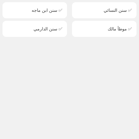
✅ سنن النسائي
✅ سنن ابن ماجه
✅ موطأ مالك
✅ سنن الدارمي