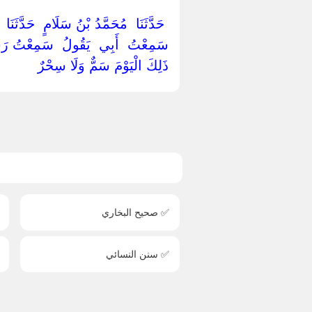
‏ ‏حَدَّثَنَا ‏ ‏مُحَمَّدُ بْنُ سَلَامٍ ‏ ‏حَدَّثَ
سَمِعْتُ ‏ ‏أَبِي ‏ ‏يَقُولُ ‏ ‏سَمِعْتُ رَسُو
ذَلِكَ الْيَوْمَ سَمٌّ وَلَا سِحْرٌ ‏
✅ صحيح البخاري
✅ سنن النسائي