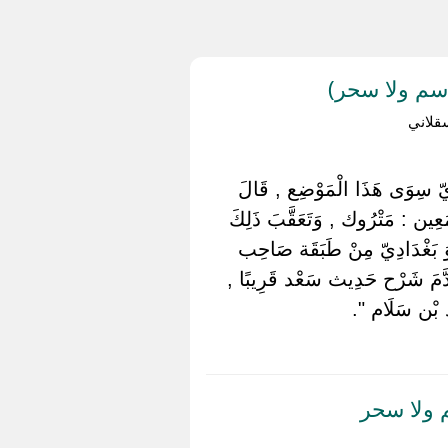
سم ولا سحر)
قلاني
ارِيّ سِوَى هَذَا الْمَوْضِع , قَالَ
َعِين : مَتْرُوك , وَتَعَقَّبَ ذَلِكَ
ُوَ بَغْدَادِيّ مِنْ طَبَقَة صَاحِب
َقَدَّمَ شَرْح حَدِيث سَعْد قَرِيبًا ,
َّد بْن سَلَام ".
 ولا سحر