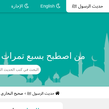
حديث الرسول ﷺ
English
الإجازة
من اصطبح بسبع تمرات ع
حديث الرسول ﷺ
›
صحيح البخاري