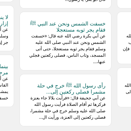
لا ي
إزار
خسفت الشمس ونحن عند النبي ﷺ
فقام يجر ثوبه مستعجلا
عن ‌أ
له
عن ‌أبي بكرة رضي الله عنه قال: «خسفت
وسلم 
ب
الشمس ونحن عند النبي صلى الله عليه
جر إز
 فإن
وسلم فقام يجر ثوبه مستعجلا، حتى أتى
المسجد، وثاب الناس، فصلى ركعتين فجلي
عنها،...
بينم
مرجل
عن أب
رأى رسول الله ﷺ خرج في حلة
القاس
لله
مشمرا فصلى ركعتين إلى...
يمشي
لى
عن ‌أبي جحيفة قال: «فرأيت بلالا جاء بعنزة
خسف ا
فركزها ثم أقام الصلاة فرأيت رسول الله
صلى الله عليه وسلم خرج في حلة مشمرا،
فصلى ركعتين إلى العنزة، ورأيت ال...