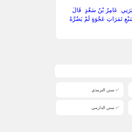
خْبَرَنِي ‏ ‏عَامِرُ بْنُ سَعْدٍ ‏ ‏قَالَ
سَبْعِ تَمَرَاتِ عَجْوَةٍ لَمْ يَضُرَّهُ
✅ سنن الترمذي
✅ سنن الدارمي