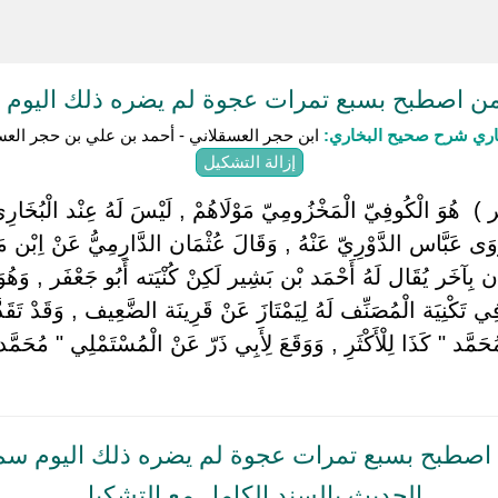
 اصطبح بسبع تمرات عجوة لم يضره ذلك اليوم 
باري شرح صحيح البخاري:
ابن حجر العسقلاني - أحمد بن علي بن حجر العس
إزالة التشكيل
ْر ) ‏ ‏هُوَ الْكُوفِيّ الْمَخْزُومِيّ مَوْلَاهُمْ , لَيْسَ لَهُ عِنْد الْبُخَ
وَى عَبَّاس الدَّوْرِيّ عَنْهُ , وَقَالَ عُثْمَان الدَّارِمِيُّ عَنْ اِبْن م
َان بِآخَر يُقَال لَهُ أَحْمَد بْن بَشِير لَكِنْ كُنْيَته أَبُو جَعْفَر , وَه
 فِي تَكْنِيَة الْمُصَنِّف لَهُ لِيَمْتَازَ عَنْ قَرِينَة الضَّعِيف , وَقَدْ ت
حَمَّد " كَذَا لِلْأَكْثَرِ , وَوَقَعَ لِأَبِي ذَرّ عَنْ الْمُسْتَمْلِي " مُحَم
صطبح بسبع تمرات عجوة لم يضره ذلك اليوم سم
الحديث بالسند الكامل مع التشكيل