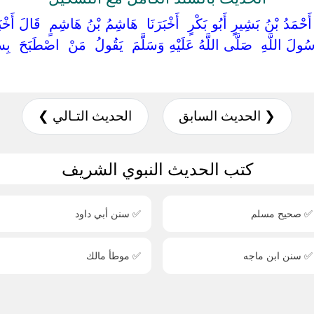
نَا ‏ ‏أَحْمَدُ بْنُ بَشِيرٍ أَبُو بَكْرٍ ‏ ‏أَخْبَرَنَا ‏ ‏هَاشِمُ بْنُ هَاشِمٍ ‏ ‏قَالَ أَ
لَ اللَّهِ ‏ ‏صَلَّى اللَّهُ عَلَيْهِ وَسَلَّمَ ‏ ‏يَقُولُ ‏ ‏مَنْ ‏ ‏اصْطَبَحَ ‏ ‏بِ
❮ الحديث السابق
الحديث التـالي ❯
كتب الحديث النبوي الشريف
✅ صحيح مسلم
✅ سنن أبي داود
✅ سنن ابن ماجه
✅ موطأ مالك