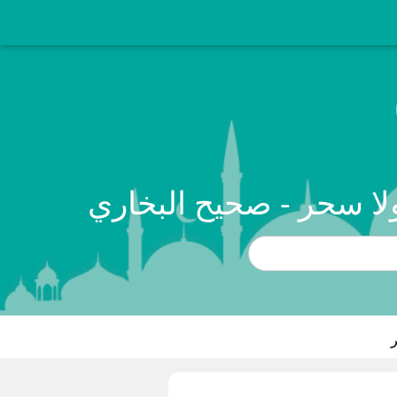
ا سحر - صحيح البخاري