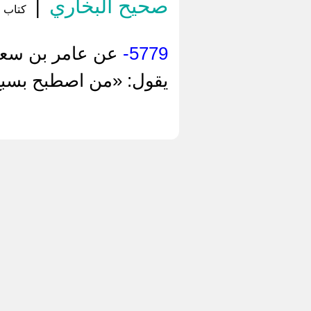
صحيح البخاري
|
كتاب ا
5779-
عن ‌عامر بن سعد
يقول: «من اصطبح بسبع