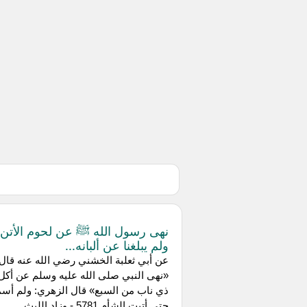
نهى رسول الله ﷺ عن لحوم الأتن
ولم يبلغنا عن ألبانه...
عن ‌أبي ثعلبة الخشني رضي الله عنه قال:
«نهى النبي صلى الله عليه وسلم عن أكل
ذي ناب من السبع» قال الزهري: ولم أسم
حتى أتيت الشأم 5781 - وزاد الليث...