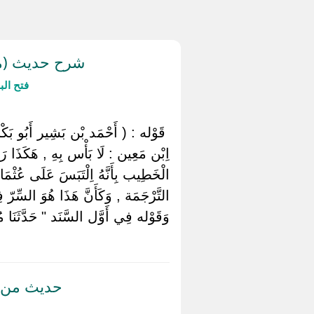
شرح حديث (من
فتح ال
‏ ‏قَوْله : ( أَحْمَد بْن بَشِير أَبُو بَك
اِبْن مَعِين : لَا بَأْس بِهِ , هَكَذَا رَ
الْخَطِيب بِأَنَّهُ اِلْتَبَسَ عَلَى عُثْم
التَّرْجَمَة , وَكَأَنَّ هَذَا هُوَ السِّرّ
وَقَوْله فِي أَوَّل السَّنَد " حَدَّثَنَا مُ
حديث من ا