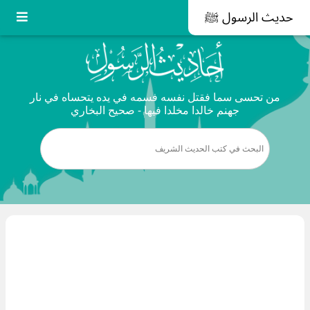
حديث الرسول ﷺ
من تحسى سما فقتل نفسه فسمه في يده يتحساه في نار
جهنم خالدا مخلدا فيها - صحيح البخاري