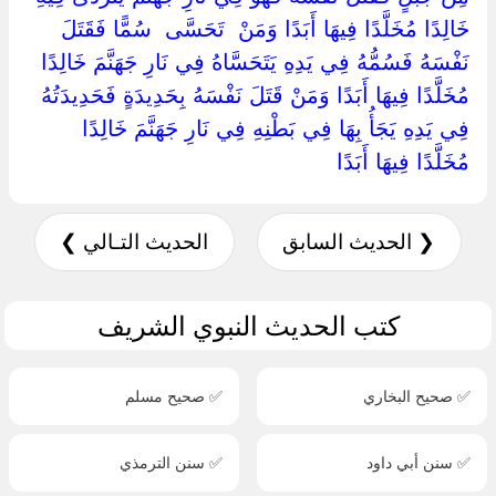
خَالِدًا مُخَلَّدًا فِيهَا أَبَدًا وَمَنْ ‏ ‏تَحَسَّى ‏ ‏سُمًّا فَقَتَلَ
نَفْسَهُ فَسُمُّهُ فِي يَدِهِ يَتَحَسَّاهُ فِي نَارِ جَهَنَّمَ خَالِدًا
مُخَلَّدًا فِيهَا أَبَدًا وَمَنْ قَتَلَ نَفْسَهُ بِحَدِيدَةٍ فَحَدِيدَتُهُ
فِي يَدِهِ يَجَأُ بِهَا فِي بَطْنِهِ فِي نَارِ جَهَنَّمَ خَالِدًا
مُخَلَّدًا فِيهَا أَبَدًا ‏
❮ الحديث السابق
الحديث التـالي ❯
كتب الحديث النبوي الشريف
✅ صحيح البخاري
✅ صحيح مسلم
✅ سنن أبي داود
✅ سنن الترمذي