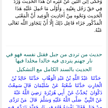
وَحَكَى اِبْن التِّين عَنْ غَيْره أَنَّ هَذَا الْحَدِيث وَرَدَ
فِي حَقّ رَجُل بِعَيْنِهِ , وَأَوْلَى مَا حُمِلَ عَلَيْهِ هَذَا
الْحَدِيث وَنَحْوه مِنْ أَحَادِيث الْوَعِيد أَنَّ الْمَعْنَى
الْمَذْكُور جَزَاء فَاعِل ذَلِكَ إِلَّا أَنْ يَتَجَاوَز اللَّه تَعَالَى
عَنْهُ.
حديث من تردى من جبل فقتل نفسه فهو في
نار جهنم يتردى فيه خالدا مخلدا فيها
الحديث بالسند الكامل مع التشكيل
‏ ‏حَدَّثَنَا ‏ ‏عَبْدُ اللَّهِ بْنُ عَبْدِ الْوَهَّابِ ‏ ‏حَدَّثَنَا ‏ ‏خَالِدُ بْنُ
الْحَارِثِ ‏ ‏حَدَّثَنَا ‏ ‏شُعْبَةُ ‏ ‏عَنْ ‏ ‏سُلَيْمَانَ ‏ ‏قَالَ سَمِعْتُ ‏
‏ذَكْوَانَ ‏ ‏يُحَدِّثُ عَنْ ‏ ‏أَبِي هُرَيْرَةَ ‏ ‏رَضِيَ اللَّهُ عَنْهُ ‏
‏عَنْ النَّبِيِّ ‏ ‏صَلَّى اللَّهُ عَلَيْهِ وَسَلَّمَ ‏ ‏قَالَ ‏ ‏مَنْ تَرَدَّى
مِنْ جَبَلٍ فَقَتَلَ نَفْسَهُ فَهُوَ فِي نَارِ جَهَنَّمَ يَتَرَدَّى فِيهِ