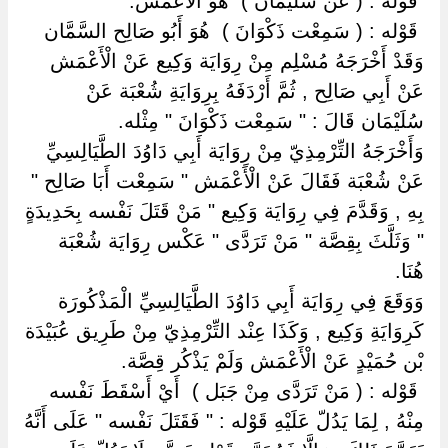
‏ ‏قَوْله : ( عَنْ سُلَيْمَان ) ‏ ‏هُوَ الْأَعْمَش.
‏ ‏قَوْله : ( سَمِعْت ذَكْوَانَ ) ‏ ‏هُوَ أَبُو صَالِح السَّمَّان
وَقَدْ أَخْرَجَهُ مُسْلِم مِنْ رِوَايَة وَكِيع عَنْ الْأَعْمَش
عَنْ أَبِي صَالِح , ثُمَّ أَرْدَفَهُ بِرِوَايَةِ شُعْبَة عَنْ
سُلَيْمَان قَالَ : " سَمِعْت ذَكْوَانَ " مِثْله.
وَأَخْرَجَهُ التِّرْمِذِيّ مِنْ رِوَايَة أَبِي دَاوُدَ الطَّيَالِسِيِّ
عَنْ شُعْبَة فَقَالَ عَنْ الْأَعْمَش " سَمِعْت أَبَا صَالِح "
بِهِ , وَقَدَّمَ فِي رِوَايَة وَكِيع " مَنْ قَتَلَ نَفْسه بِحَدِيدَةٍ
" وَثَلَّثَ بِقِصَّة " مَنْ تَرَدَّى " عَكْس رِوَايَة شُعْبَة
هُنَا.
وَوَقَعَ فِي رِوَايَة أَبِي دَاوُدَ الطَّيَالِسِيِّ الْمَذْكُورَة
كَرِوَايَةِ وَكِيع , وَكَذَا عِنْد التِّرْمِذِيّ مِنْ طَرِيق عُبَيْدَة
بْن حُمَيْدٍ عَنْ الْأَعْمَش وَلَمْ يَذْكُر قِصَّة.
‏ ‏قَوْله : ( مَنْ تَرَدَّى مِنْ جَبَل ) ‏ ‏أَيْ أَسْقَطَ نَفْسه
مِنْهُ , لِمَا يَدُلّ عَلَيْهِ قَوْله : " فَقَتَلَ نَفْسه " عَلَى أَنَّهُ