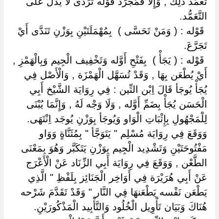
تَعَمَّدَ ذَلِكَ , وَإِلَّا فَمُجَرَّد قَوْله تَرَدَّى لَا يَدُلّ عَلَى
التَّعَمُّد.
‏ ‏قَوْله : ( وَمَنْ تَحَسَّى ) ‏ ‏بِمُهْمَلَتَيْنِ بِوَزْنِ تَنَدَّى أَيْ
تَجَرَّعَ.
‏ ‏قَوْله : ( يَجَأْ ) ‏ ‏بِفَتْحِ أَوَّله وَتَخْفِيف الْجِيم وَبِالْهَمْزِ ,
أَيْ يُطْعَن بِهَا , وَقَدْ تُسَهَّل الْهَمْزَة , وَالْأَصْل فِي
يُجَأْ يُوجَأ قَالَ اِبْن التِّين : فِي رِوَايَة الشَّيْخ أَبِي
الْحَسَن يُجَأْ بِضَمِّ أَوَّله , وَلَا وَجْه لَهُ , وَإِنَّمَا يُبْنَى
لِلْمَجْهُولِ بِإِثْبَاتِ الْوَاو وَيُوجَأ بِوَزْنِ يُوجَد اِنْتَهَى.
وَوَقَعَ فِي رِوَايَة مُسْلِم " يَتَوَجَّأ " بِمُثَنَّاةٍ وَوَاو
مَفْتُوحَتَيْنِ وَتَشْدِيد الْجِيم بِوَزْنِ يَتَكَبَّر وَهُوَ بِمَعْنَى
الطَّعْن , وَوَقَعَ فِي رِوَايَة أَبِي الزِّنَاد عَنْ الْأَعْرَج
عَنْ أَبِي هُرَيْرَة فِي أَوَاخِر الْجَنَائِز بِلَفْظِ " الَّذِي
يَطْعَن نَفْسه يَطْعَنهَا فِي النَّار " وَقَدْ تَقَدَّمَ شَرْحه
هُنَاكَ وَبَيَان تَأْوِيل الْخُلُود وَالتَّأْبِيد الْمَذْكُورَيْنِ.