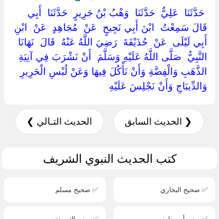
‏ ‏حَدَّثَنَا ‏ ‏عَلِيٌّ ‏ ‏حَدَّثَنَا ‏ ‏وَهْبُ بْنُ جَرِيرٍ ‏ ‏حَدَّثَنَا ‏ ‏أَبِي ‏
‏قَالَ سَمِعْتُ ‏ ‏ابْنَ أَبِي نَجِيحٍ ‏ ‏عَنْ ‏ ‏مُجَاهِدٍ ‏ ‏عَنْ ‏ ‏ابْنِ
أَبِي لَيْلَى ‏ ‏عَنْ ‏ ‏حُذَيْفَةَ ‏ ‏رَضِيَ اللَّهُ عَنْهُ ‏ ‏قَالَ ‏ ‏نَهَانَا
النَّبِيُّ ‏ ‏صَلَّى اللَّهُ عَلَيْهِ وَسَلَّمَ ‏ ‏أَنْ نَشْرَبَ فِي آنِيَةِ
الذَّهَبِ وَالْفِضَّةِ وَأَنْ نَأْكُلَ فِيهَا وَعَنْ لُبْسِ الْحَرِيرِ
وَالدِّيبَاجِ وَأَنْ نَجْلِسَ عَلَيْهِ ‏
❮ الحديث السابق
الحديث التـالي ❯
كتب الحديث النبوي الشريف
✅ صحيح البخاري
✅ صحيح مسلم
✅ سنن أبي داود
✅ سنن الترمذي