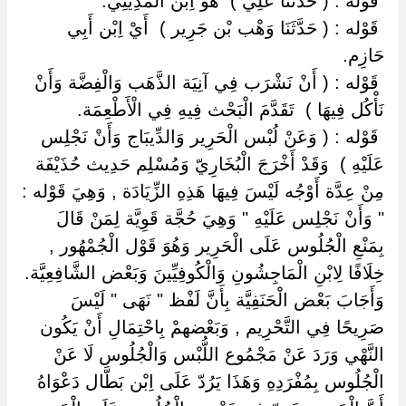
‏ ‏قَوْله : ( حَدَّثَنَا عَلِيّ ) ‏ ‏هُوَ اِبْن الْمَدِينِيّ.
‏ ‏قَوْله : ( حَدَّثَنَا وَهْب بْن جَرِير ) ‏ ‏أَيْ اِبْن أَبِي
حَازِم.
‏ ‏قَوْله : ( أَنْ نَشْرَب فِي آنِيَة الذَّهَب وَالْفِضَّة وَأَنْ
نَأْكُل فِيهَا ) ‏ ‏تَقَدَّمَ الْبَحْث فِيهِ فِي الْأَطْعِمَة.
‏ ‏قَوْله : ( وَعَنْ لُبْس الْحَرِير وَالدِّيبَاج وَأَنْ نَجْلِس
عَلَيْهِ ) ‏ ‏وَقَدْ أَخْرَجَ الْبُخَارِيّ وَمُسْلِم حَدِيث حُذَيْفَة
مِنْ عِدَّة أَوْجُه لَيْسَ فِيهَا هَذِهِ الزِّيَادَة , وَهِيَ قَوْله :
" وَأَنْ نَجْلِس عَلَيْهِ " وَهِيَ حُجَّة قَوِيَّة لِمَنْ قَالَ
بِمَنْعِ الْجُلُوس عَلَى الْحَرِير وَهُوَ قَوْل الْجُمْهُور ,
خِلَافًا لِابْنِ الْمَاجِشُونِ وَالْكُوفِيِّينَ وَبَعْض الشَّافِعِيَّة.
وَأَجَابَ بَعْض الْحَنَفِيَّة بِأَنَّ لَفْظ " نَهَى " لَيْسَ
صَرِيحًا فِي التَّحْرِيم , وَبَعْضهمْ بِاحْتِمَالِ أَنْ يَكُون
النَّهْي وَرَدَ عَنْ مَجْمُوع اللُّبْس وَالْجُلُوس لَا عَنْ
الْجُلُوس بِمُفْرَدِهِ وَهَذَا يَرُدّ عَلَى اِبْن بَطَّال دَعْوَاهُ