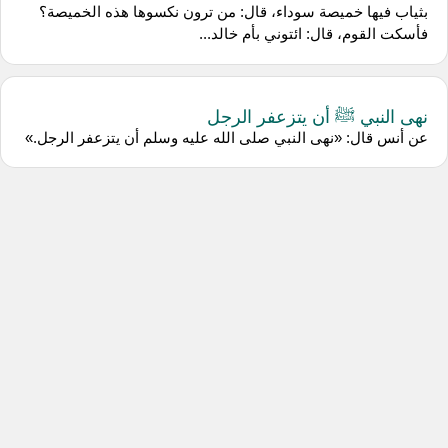
بثياب فيها خميصة سوداء، قال: من ترون نكسوها هذه الخميصة؟
فأسكت القوم، قال: ائتوني بأم خالد...
نهى النبي ﷺ أن يتزعفر الرجل
عن ‌أنس قال: «نهى النبي صلى الله عليه وسلم أن يتزعفر الرجل.»