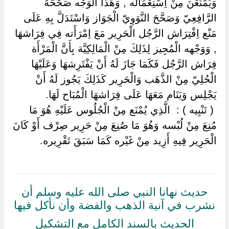
وَيُمْنَعْنَ مِنْ اِسْتِعْمَاله , وَهَذَا الْوَجْه صَحَّحَهُ
الرَّافِعِيّ وَصَحَّحَ النَّوَوِيّ الْجَوَاز وَاسْتَدَلَّ بِهِ عَلَى
مَنْع اِفْتِرَاش الرَّجُل الْحَرِير مَعَ اِمْرَأَته فِي فِرَاشهَا
, وَوَجْهه الْمُجِيز لِذَلِكَ مِنْ الْمَالِكِيَّة بِأَنَّ الْمَرْأَة
فِرَاش الرَّجُل فَكَمَا جَازَ لَهُ أَنْ يَفْتَرِشهَا وَعَلَيْهَا
الْحُلِيّ مِنْ الذَّهَب وَالْحَرِير كَذَلِكَ يَجُوز لَهُ أَنْ
يَجْلِس وَيَنَام مَعَهَا عَلَى فِرَاشهَا الْمُبَاح لَهَا.
‏ ‏( تَنْبِيه ) : ‏ ‏الَّذِي يُمْنَع مِنْ الْجُلُوس عَلَيْهِ هُوَ مَا
مُنِعَ مِنْ لُبْسه وَهُوَ مَا صُنِعَ مِنْ حَرِير صِرْف أَوْ كَانَ
الْحَرِير فِيهِ أَزِيد مِنْ غَيْره كَمَا سَبَقَ تَقْرِيره.
حديث نهانا النبي صلى الله عليه وسلم أن
نشرب في آنية الذهب والفضة وأن نأكل فيها
الحديث بالسند الكامل مع التشكيل