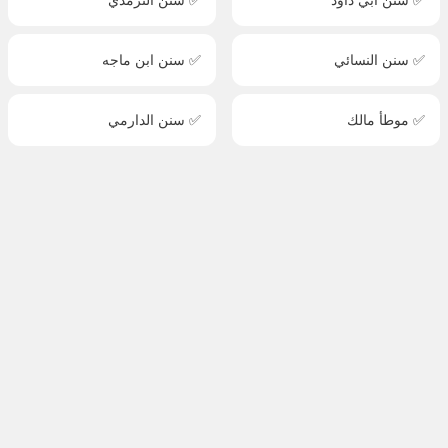
✅ سنن النسائي
✅ سنن ابن ماجه
✅ موطأ مالك
✅ سنن الدارمي