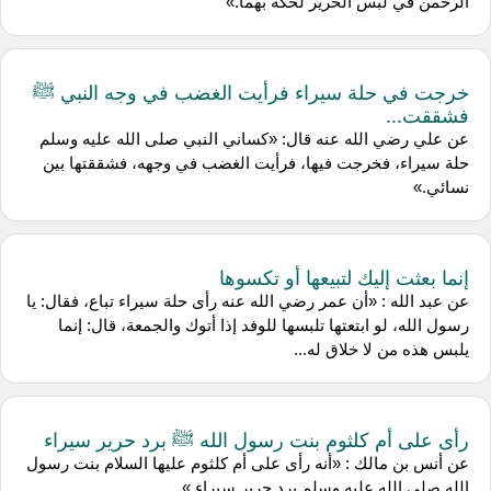
الرحمن في لبس الحرير لحكة بهما.»
خرجت في حلة سيراء فرأيت الغضب في وجه النبي ﷺ
فشققت...
عن ‌علي رضي الله عنه قال: «كساني النبي صلى الله عليه وسلم
حلة سيراء، فخرجت فيها، فرأيت الغضب في وجهه، فشققتها بين
نسائي.»
إنما بعثت إليك لتبيعها أو تكسوها
عن ‌عبد الله : «أن عمر رضي الله عنه رأى حلة سيراء تباع، فقال: يا
رسول الله، لو ابتعتها تلبسها للوفد إذا أتوك والجمعة، قال: إنما
يلبس هذه من لا خلاق له...
رأى على أم كلثوم بنت رسول الله ﷺ برد حرير سيراء
عن أنس بن مالك : «أنه رأى على أم كلثوم عليها السلام بنت رسول
الله صلى الله عليه وسلم برد حرير سيراء.»