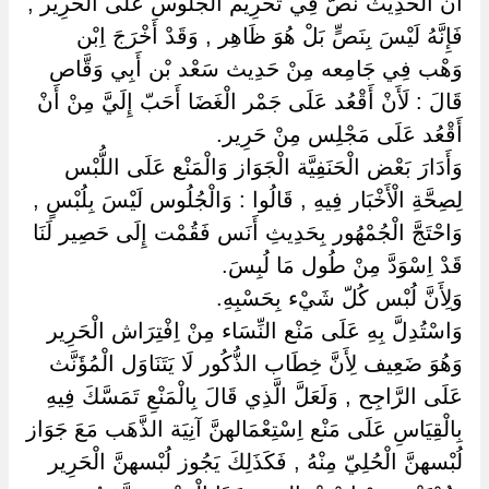
أَنَّ الْحَدِيث نَصّ فِي تَحْرِيم الْجُلُوس عَلَى الْحَرِير ,
فَإِنَّهُ لَيْسَ بِنَصٍّ بَلْ هُوَ ظَاهِر , وَقَدْ أَخْرَجَ اِبْن
وَهْب فِي جَامِعه مِنْ حَدِيث سَعْد بْن أَبِي وَقَّاص
قَالَ : لَأَنْ أَقْعُد عَلَى جَمْر الْغَضَا أَحَبّ إِلَيَّ مِنْ أَنْ
أَقْعُد عَلَى مَجْلِس مِنْ حَرِير.
وَأَدَارَ بَعْض الْحَنَفِيَّة الْجَوَاز وَالْمَنْع عَلَى اللُّبْس
لِصِحَّةِ الْأَخْبَار فِيهِ , قَالُوا : وَالْجُلُوس لَيْسَ بِلُبْسٍ ,
وَاحْتَجَّ الْجُمْهُور بِحَدِيثِ أَنَس فَقُمْت إِلَى حَصِير لَنَا
قَدْ اِسْوَدَّ مِنْ طُول مَا لُبِسَ.
وَلِأَنَّ لُبْس كُلّ شَيْء بِحَسْبِهِ.
وَاسْتُدِلَّ بِهِ عَلَى مَنْع النِّسَاء مِنْ اِفْتِرَاش الْحَرِير
وَهُوَ ضَعِيف لِأَنَّ خِطَاب الذُّكُور لَا يَتَنَاوَل الْمُؤَنَّث
عَلَى الرَّاجِح , وَلَعَلَّ الَّذِي قَالَ بِالْمَنْعِ تَمَسَّكَ فِيهِ
بِالْقِيَاسِ عَلَى مَنْع اِسْتِعْمَالهنَّ آنِيَة الذَّهَب مَعَ جَوَاز
لُبْسهنَّ الْحُلِيّ مِنْهُ , فَكَذَلِكَ يَجُوز لُبْسهنَّ الْحَرِير