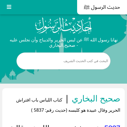
حديث الرسول ﷺ
نهانا رسول الله ﷺ عن لبس الحرير والديباج وأن نجلس عليه
- صحيح البخاري
صحيح البخاري
|
كتاب اللباس باب افتراش
الحرير وقال عبيدة هو كلبسه (حديث رقم: 5837 )