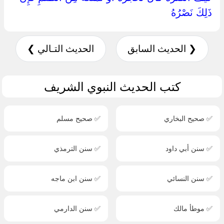
ذَلِكَ نَصْرُهُ ‏
❮ الحديث السابق
الحديث التـالي ❯
كتب الحديث النبوي الشريف
✅ صحيح البخاري
✅ صحيح مسلم
✅ سنن أبي داود
✅ سنن الترمذي
✅ سنن النسائي
✅ سنن ابن ماجه
✅ موطأ مالك
✅ سنن الدارمي