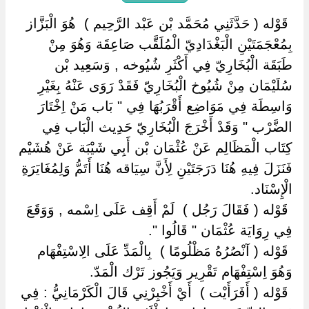
‏ ‏قَوْله ( حَدَّثَنِي مُحَمَّد بْن عَبْد الرَّحِيم ) ‏ ‏هُوَ الْبَزَّاز
بِمُعْجَمَتَيْنِ الْبَغْدَادِيّ الْمُلَقَّب صَاعِقَة وَهُوَ مِنْ
طَبَقَة الْبُخَارِيّ فِي أَكْثَرِ شُيُوخه , وَسَعِيد بْن
سُلَيْمَان مِنْ شُيُوخ الْبُخَارِيّ فَقَدْ رَوَى عَنْهُ بِغَيْرِ
وَاسِطَة فِي مَوَاضِع أَقْرَبُهَا فِي " بَاب مَنْ اِخْتَارَ
الضَّرْب " وَقَدْ أَخْرَجَ الْبُخَارِيّ حَدِيث الْبَاب فِي
كِتَاب الْمَظَالِم عَنْ عُثْمَان بْن أَبِي شَيْبَة عَنْ هُشَيْم
فَنَزَلَ فِيهِ هُنَا دَرَجَتَيْنِ لِأَنَّ سِيَاقه هُنَا أَتَمُّ وَلِمُغَايَرَةِ
الْإِسْنَاد.
‏ ‏قَوْله ( فَقَالَ رَجُل ) ‏ ‏لَمْ أَقِف عَلَى اِسْمه , وَوَقَعَ
فِي رِوَايَة عُثْمَان " قَالُوا ".
‏ ‏قَوْله ( آنْصُرُهُ مَظْلُومًا ) ‏ ‏بِالْمَدِّ عَلَى الِاسْتِفْهَام
وَهُوَ اِسْتِفْهَام تَقْرِير وَيَجُوز تَرْك الْمَدّ.
‏ ‏قَوْله ( أَفَرَأَيْت ) ‏ ‏أَيْ أَخْبِرْنِي قَالَ الْكَرْمَانِيُّ : فِي