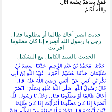
فَمَنْ بَعْدهمْ تِسْعَة آثَار.
وَاَللَّه أَعْلَمُ.
حديث انصر أخاك ظالما أو مظلوما فقال
رجل يا رسول الله أنصره إذا كان مظلوما
أفرأيت
الحديث بالسند الكامل مع التشكيل
‏ ‏حَدَّثَنَا ‏ ‏مُحَمَّدُ بْنُ عَبْدِ الرَّحِيمِ ‏ ‏حَدَّثَنَا ‏ ‏سَعِيدُ بْنُ
سُلَيْمَانَ ‏ ‏حَدَّثَنَا ‏ ‏هُشَيْمٌ ‏ ‏أَخْبَرَنَا ‏ ‏عُبَيْدُ اللَّهِ بْنُ أَبِي
بَكْرِ بْنِ أَنَسٍ ‏ ‏عَنْ ‏ ‏أَنَسٍ ‏ ‏رَضِيَ اللَّهُ عَنْهُ ‏ ‏قَالَ ‏
‏قَالَ رَسُولُ اللَّهِ ‏ ‏صَلَّى اللَّهُ عَلَيْهِ وَسَلَّمَ: ‏ ‏انْصُرْ
أَخَاكَ ظَالِمًا أَوْ مَظْلُومًا فَقَالَ رَجُلٌ يَا رَسُولَ اللَّهِ
أَنْصُرُهُ إِذَا كَانَ مَظْلُومًا أَفَرَأَيْتَ إِذَا كَانَ ظَالِمًا
كَيْفَ أَنْصُرُهُ قَالَ تَحْجُزُهُ أَوْ تَمْنَعُهُ مِنْ الظُّلْمِ فَإِنَّ