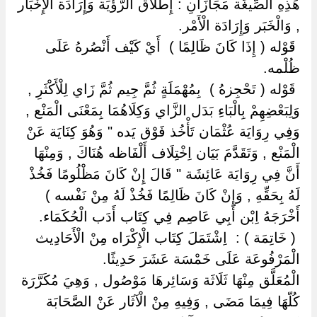
هَذِهِ الصِّيغَة مَجَازَانِ : إِطْلَاق الرُّؤْيَة وَإِرَادَة الْإِخْبَار
, وَالْخَبَر وَإِرَادَة الْأَمْر.
‏ ‏قَوْله ( إِذَا كَانَ ظَالِمًا ) ‏ ‏أَيْ كَيْف أَنْصُرهُ عَلَى
ظُلْمه.
‏ ‏قَوْله ( تَحْجِزهُ ) ‏ ‏بِمُهْمَلَةٍ ثُمَّ جِيم ثُمَّ زَاي لِلْأَكْثَرِ ,
وَلِبَعْضِهِمْ بِالْبَاءِ بَدَل الزَّاي وَكِلَاهُمَا بِمَعْنَى الْمَنْع ,
وَفِي رِوَايَة عُثْمَان تَأْخُذ فَوْق يَده " وَهُوَ كِنَايَة عَنْ
الْمَنْع , وَتَقَدَّمَ بَيَان اِخْتِلَاف أَلْفَاظه هُنَاكَ , وَمِنْهَا
أَنَّ فِي رِوَايَة عَائِشَة " قَالَ إِنْ كَانَ مَظْلُومًا فَخُذْ
لَهُ بِحَقِّهِ , وَإِنْ كَانَ ظَالِمًا فَخُذْ لَهُ مِنْ نَفْسه )
أَخْرَجَهُ اِبْن أَبِي عَاصِم فِي كِتَاب أَدَب الْحُكَمَاء.
‏ ‏( خَاتِمَة ) : ‏ ‏اِشْتَمَلَ كِتَاب الْإِكْرَاه مِنْ الْأَحَادِيث
الْمَرْفُوعَة عَلَى خَمْسَة عَشَرَ حَدِيثًا.
الْمُعَلَّق مِنْهَا ثَلَاثَة وَسَائِرهَا مَوْصُول , وَهِيَ مُكَرَّرَة
كُلّهَا فِيمَا مَضَى , وَفِيهِ مِنْ الْآثَار عَنْ الصَّحَابَة