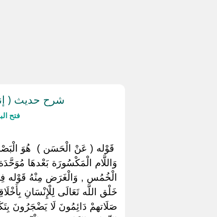
شرح حديث ( إن
فتح ال
‏ ‏قَوْله ( عَنْ الْحَسَن ) ‏ ‏هُوَ الْبَصْ
وَاللَّام الْمَكْسُورَة بَعْدهَا مُوَحَّدَ
الْخُمُس , وَالْغَرَض مِنْهُ قَوْله فِيه
خَلْق اللَّه تَعَالَى لِلْإِنْسَانِ بِأَخْلَا
صَلَاتهمْ دَائِمُونَ لَا يَضْجَرُونَ بِتَكَرّ