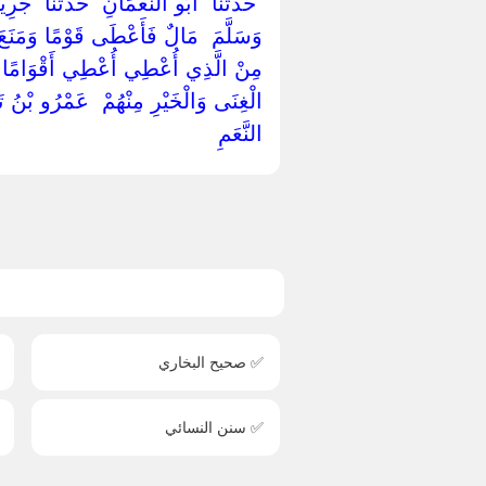
‏ ‏حَدَّثَنَا ‏ ‏أَبُو النُّعْمَانِ ‏ ‏حَدَّثَنَا ‏ 
وَسَلَّمَ ‏ ‏مَالٌ فَأَعْطَى قَوْمًا وَمَنَعَ آخ
مِنْ الَّذِي أُعْطِي أُعْطِي أَقْوَامًا لِمَا
الْغِنَى وَالْخَيْرِ مِنْهُمْ ‏ ‏عَمْرُو بْنُ تَ
النَّعَمِ ‏
✅ صحيح البخاري
✅ سنن النسائي