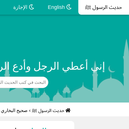
حديث الرسول ﷺ
English
الإجازة
إني أعطي الرجل وأدع ال
حديث الرسول ﷺ
›
صحيح البخاري