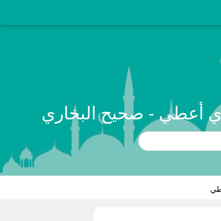
ي أعطي - صحيح البخاري
طي