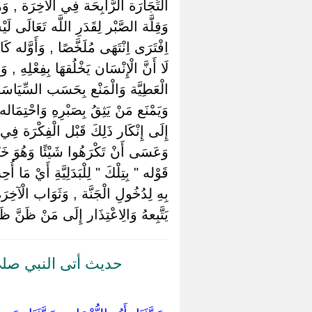
التِّجَارَة الرَّابِحَة فِي الْآخِرَة , وَهَ
وَقِلَّة الصَّبْر لِقَدَرِ اللَّه تَعَالَى لَ
اِفْتَرَى اِنْتَهَى مُلَخَّصًا , وَأَوَّله 
لَا أَنَّ الْإِنْسَان يَخْلُقهَا بِفِعْلِهِ ,
الْعَطِيَّة وَالْمَنْع بِحَسَب السِّيَاسَة ا
وَيَمْنَع مَنْ يَثِقُ بِصَبْرِهِ وَاحْتِمَا
إِلَى إِنْكَار ذَلِكَ قَبْل الْفِكْرَة فِي ع
وَعَسَى أَنْ تَكْرَهُوا شَيْئًا وَهُوَ خَيْ
قَوْله " بِتِلْكَ " لِلْبَدَلِيَّةِ أَيْ مَا
بِهِ لِدُخُولِ الْجَنَّة , وَثَوَاب الْآخ
يَتَّبِعهُ وَالِاعْتِذَار إِلَى مَنْ ظَنَّ ظَنًّ
حديث أتى النبي صلى