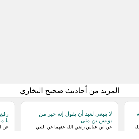
المزيد من أحاديث صحيح البخاري
ه
لا ينبغي لعبد أن يقول إنه خير من
رفع 
يونس بن متى
يا م
له
عن ‌ابن عباس رضي الله عنهما عن النبي
عن ‌ا
صلى الله عليه وسلم فيما يرويه عن ربه قال:
النبي