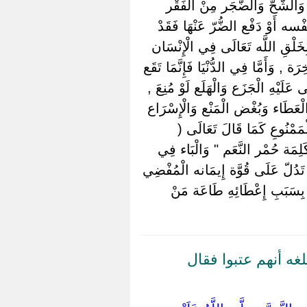
كِ وَالشُّحّ وَالضَّجَر مِنْ الْفَقْر
نَفْسه أَوْ دَفْع الضُّرّ عَنْهَا فَقَدْ
ِخَلْقِ اللَّه تَعَالَى فِي الْإِنْسَان
 , وَأَمَّا فِي الدُّنْيَا فَإِنَّمَا تَقَع
َلَيْهِ الْجَزَع وَالْهَلَع لَوْ مُنِعَ ,
 الْعَطَاء وَبُغْض الْمَنْع وَالْإِسْرَاع
لْمَمْنُوعِ كَمَا قَالَ تَعَالَى (
كَلِمَة حُمْر النَّعَم " وَالْبَاء فِي
رَة تَدُلّ عَلَى قُوَّة إِيمَانه الْمُفْضِي
 بِسَبَبِ إِعْطَائِهِ طَاعَة مَنْ
ه أنهم عتبوا فقال