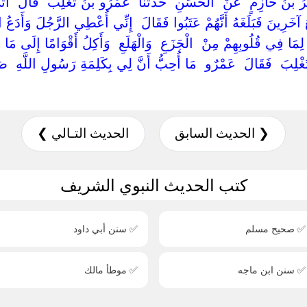
‏جَرِيرُ بْنُ حَازِمٍ ‏ ‏عَنْ ‏ ‏الْحَسَنِ ‏ ‏حَدَّثَنَا ‏ ‏عَمْرُو بْنُ تَغْلِبَ ‏ ‏قَالَ ‏ ‏أَ
َرِينَ فَبَلَغَهُ أَنَّهُمْ عَتَبُوا فَقَالَ ‏ ‏إِنِّي أُعْطِي الرَّجُلَ وَأَدَعُ الرَّ
 فِي قُلُوبِهِمْ مِنْ ‏ ‏الْجَزَعِ ‏ ‏وَالْهَلَعِ ‏ ‏وَأَكِلُ أَقْوَامًا إِلَى مَا
غْلِبَ ‏ ‏فَقَالَ ‏ ‏عَمْرٌو ‏ ‏مَا أُحِبُّ أَنَّ لِي بِكَلِمَةِ رَسُولِ اللَّهِ ‏ ‏صَل
❮ الحديث السابق
الحديث التـالي ❯
كتب الحديث النبوي الشريف
✅ صحيح مسلم
✅ سنن أبي داود
✅ سنن ابن ماجه
✅ موطأ مالك