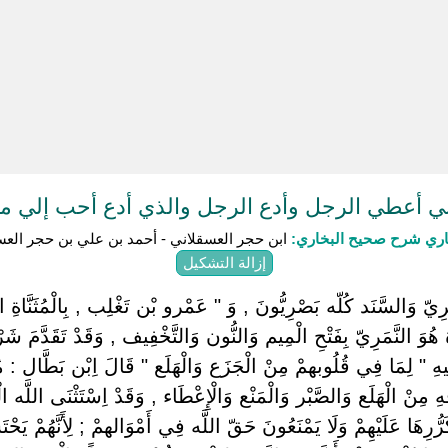
ي أعطي الرجل وأدع الرجل والذي أدع أحب إلي م
باري شرح صحيح البخاري:
ابن حجر العسقلاني - أحمد بن علي بن حجر العس
إزالة التشكيل
رِيّ وَالسَّنَد كُلّه بَصْرِيُّونَ , وَ " عَمْرو بْن تَغْلِب , بِالْمُثَنَّاةِ ا
ة هُوَ النَّمَرِيّ بِفَتْحِ الْمِيم وَالنُّون وَالتَّخْفِيف , وَقَدْ تَقَدَّ
ِ " لِمَا فِي قُلُوبهمْ مِنْ الْجَزَع وَالْهَلَع " قَالَ اِبْن بَطَّال : 
قِهِ مِنْ الْهَلَع وَالصَّبْر وَالْمَنْع وَالْإِعْطَاء , وَقَدْ اِسْتَثْنَى اللَّه ا
ُرِهَا عَلَيْهِمْ وَلَا يَمْنَعُونَ حَقّ اللَّه فِي أَمْوَالهمْ ; لِأَنَّهُمْ يَحْت