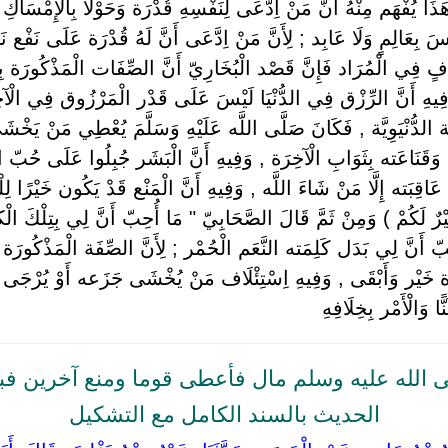
ذَا يُفْهَم مِنْهُ أَنَّ مَنْ اِدَّعَى لِنَفْسِهِ قُدْرَة وَحَوْلًا بِالْإِمْسَا
يْسَ بِعَالِمٍ وَلَا عَابِد ; لِأَنَّ مَنْ اِدَّعَى أَنَّ لَهُ قُدْرَة عَلَى نَفْع 
كَافٍ فِي الْمُرَاد فَإِنَّ قَصْد الْبُخَارِيّ أَنَّ الصِّفَات الْمَذْكُورَة ب
 وَفِيهِ أَنَّ الرِّزْق فِي الدُّنْيَا لَيْسَ عَلَى قَدْر الْمَرْزُوق فِي الْآخِرَة
لدُّنْيَوِيَّة , فَكَانَ صَلَّى اللَّه عَلَيْهِ وَسَلَّمَ يُعْطِي مَنْ يَخْشَى ع
له وَقَنَاعَته بِثَوَابِ الْآخِرَة , وَفِيهِ أَنَّ الْبَشَر جُبِلُوا عَلَى حُبّ
َاقِبَته إِلَّا مَنْ شَاءَ اللَّه , وَفِيهِ أَنَّ الْمَنْع قَدْ يَكُون خَيْرًا لِ
رٌ لَكُمْ ) وَمِنْ ثَمَّ قَالَ الصَّحَابِيّ " مَا أُحِبّ أَنَّ لِي بِتِلْكَ الْ
 أُحِبّ أَنَّ لِي بَدَل كَلِمَته النَّعَم الْحُمْر ; لِأَنَّ الصِّفَة الْمَذْكُو
ِرَة خَيْر وَأَبْقَى , وَفِيهِ اِسْتِئْلَاف مَنْ يُخْشَى جَزَعه أَوْ يُرْجَى
ا وَالْأَمْر بِخِلَافِهِ ‏
 الله عليه وسلم مال فأعطى قوما ومنع آخرين فبلغ
الحديث بالسند الكامل مع التشكيل