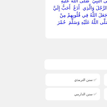
تَى النَّبِيَّ ‏ ‏صَلَّى اللَّهُ عَلَيْهِ
جُلَ وَالَّذِي ‏ ‏أَدَعُ ‏ ‏أَحَبُّ إِلَيَّ
 جَعَلَ اللَّهُ فِي قُلُوبِهِمْ مِنْ
َّى اللَّهُ عَلَيْهِ وَسَلَّمَ ‏ ‏حُمْرَ
✅ سنن الترمذي
✅ سنن الدارمي