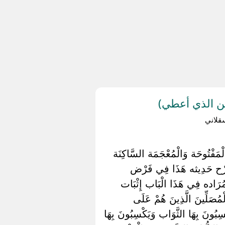
ن الذي أعطي)
قلاني
لْمَفْتُوحَة وَالْمُعْجَمَة السَّاكِنَة
مَ شَرْح حَدِيثه هَذَا فِي فَرْض
مُرَاده فِي هَذَا الْبَاب إِثْبَات
لْمُصَلِّينَ الَّذِينَ هُمْ عَلَى
َسِبُونَ بِهَا الثَّوَاب وَيَكْسِبُونَ بِهَا