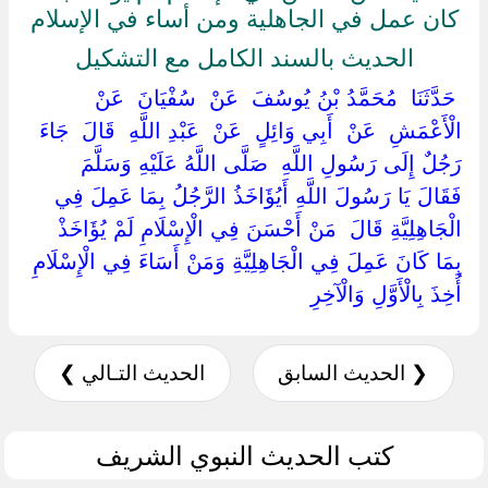
كان عمل في الجاهلية ومن أساء في الإسلام
الحديث بالسند الكامل مع التشكيل
‏ ‏حَدَّثَنَا ‏ ‏مُحَمَّدُ بْنُ يُوسُفَ ‏ ‏عَنْ ‏ ‏سُفْيَانَ ‏ ‏عَنْ ‏
‏الْأَعْمَشِ ‏ ‏عَنْ ‏ ‏أَبِي وَائِلٍ ‏ ‏عَنْ ‏ ‏عَبْدِ اللَّهِ ‏ ‏قَالَ ‏ ‏جَاءَ
رَجُلٌ إِلَى رَسُولِ اللَّهِ ‏ ‏صَلَّى اللَّهُ عَلَيْهِ وَسَلَّمَ ‏
‏فَقَالَ يَا رَسُولَ اللَّهِ أَيُؤَاخَذُ الرَّجُلُ بِمَا عَمِلَ فِي
الْجَاهِلِيَّةِ قَالَ ‏ ‏مَنْ أَحْسَنَ فِي الْإِسْلَامِ لَمْ يُؤَاخَذْ
بِمَا كَانَ عَمِلَ فِي الْجَاهِلِيَّةِ وَمَنْ أَسَاءَ فِي الْإِسْلَامِ
أُخِذَ بِالْأَوَّلِ وَالْآخِرِ ‏
❮ الحديث السابق
الحديث التـالي ❯
كتب الحديث النبوي الشريف