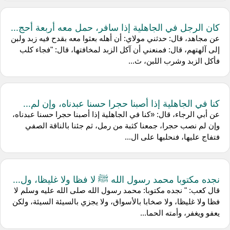
كان الرجل في الجاهلية إذا سافر، حمل معه أربعة أحج...
عن مجاهد، قال: حدثني مولاي: أن أهله بعثوا معه بقدح فيه زبد ولبن
إلى آلهتهم، قال: فمنعني أن آكل الزبد لمخافتها، قال: "فجاء كلب
فأكل الزبد وشرب اللبن، ث...
كنا في الجاهلية إذا أصبنا حجرا حسنا عبدناه، وإن لم...
عن أبي الرجاء، قال: «كنا في الجاهلية إذا أصبنا حجرا حسنا عبدناه،
وإن لم نصب حجرا، جمعنا كثبة من رمل، ثم جئنا بالناقة الصفي
فتفاج عليها، فنحلبها على ال...
نجده مكتوبا محمد رسول الله ﷺ لا فظا ولا غليظا، ول...
قال كعب: " نجده مكتوبا: محمد رسول الله صلى الله عليه وسلم لا
فظا ولا غليظا، ولا صخابا بالأسواق، ولا يجزي بالسيئة السيئة، ولكن
يعفو ويغفر، وأمته الحما...