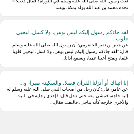
نعت رسول الله صلى الله عليه وسلم في التوراة؟ فقال كعب: «
نجده محمد بن عبد الله يولد بمكة، ويه...
لقد جاءكم رسول إليكم ليس بوهن، ولا كسل، ليحيي
قلوب...
عن جبير بن نفير الحضرمي: أن رسول الله صلى الله عليه وسلم
قال: "لقد جاءكم رسول إليكم ليس بوهن، ولا كسل، ليحيي قلوبا
غلفا، ويفتح أعينا عميا، ويسمع آذانا...
إنا آتيناك أو أنزلنا القرآن فصلا، والسكينة صبرا، و...
عن عامر، قال: كان رجل من أصحاب النبي صلى الله عليه وسلم له
إليه حاجة، فمشى معه حتى دخل قال: فإحدى رجليه في البيت
والأخرى خارجه كأنه يناجي، فالتفت فقال...