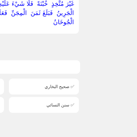
غَيْرَ مُتَّخِذٍ ‏ ‏خُبْنَةً ‏ ‏فَلَا شَيْءَ عَل
‏الْجَرِينُ ‏ ‏فَبَلَغَ ثَمَنَ ‏ ‏الْمِجَنِّ ‏ ‏ف
‏الْجُوخَانُ ‏
✅ صحيح البخاري
✅ سنن النسائي