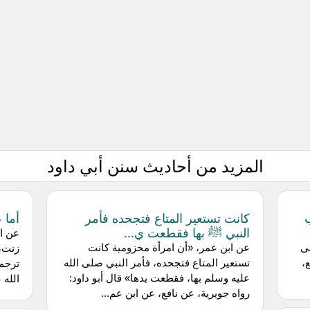
المزيد من أحاديث سنن أبي داود
كانت تستعير المتاع فتجحده فأمر
أما 
النبي ﷺ بها فقطعت ي...
عن اب
لى
عن ابن عمر، «أن امرأة مخزومية كانت
زنت، 
،
تستعير المتاع فتجحده، فأمر النبي صلى الله
ترجم،
عليه وسلم بها، فقطعت يدها» قال أبو داود:
الله 
رواه جويرية، عن نافع، عن ابن عم...