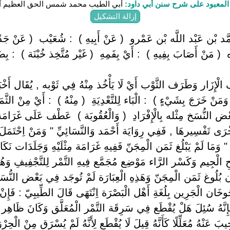
لمعبود على شرح سنن أبي داود:
أبي الطيب محمد شمس الحق العظيم آب
إزالة التشكيل
د بْن عَبْد اللَّه بْن عَمْرو ‏ ‏( عَنْ أَبِيهِ ) ‏ ‏: شُعَيْب ‏ ‏( عَنْ جَدّ
‏( مَنْ أَصَابَ بِفِيهِ ) ‏ ‏: أَيْ بِفَمِهِ ‏ ‏( غَيْر مُتَّخِذ خُبْنَة ) ‏ ‏: 
الْإِزَار وَطَرَف الثَّوْب أَيْ لَا يَأْخُذ مِنْهُ فِي ثَوْبه , يُقَال أَخْبَن
َمَنْ خَرَجَ بِشَيْءٍ ) ‏ ‏: الْبَاء لِلتَّعْدِيَةِ ‏ ‏( مِنْهُ ) ‏ ‏: أَيْ مِنْ الثَّم
ِي بَعْض النُّسَخ مِثْله بِالْإِفْرَادِ ‏ ‏( وَالْعُقُوبَة ) ‏ ‏عَطْف عَلَى غَرَام
رَى تَفْسِيرهَا , فَفِي رِوَايَة أَحْمَد وَالنَّسَائِيِّ " وَمَنْ اِحْتَمَلَ ف
وَمَا لَمْ يَبْلُغ ثَمَن الْمِجَنّ فَفِيهِ غَرَامَة مِثْلَيْهِ وَجَلَدَات نَكَال
ْحِ الْجِيم وَكَسْر الرَّاء مَوْضِع مُجَمَّع فِيهِ التَّمْر لِلتَّجْفِيفِ وَهُوَ لَه
 بُلُوغ ثَمَن الْمِجَنّ وَهَذِهِ الْعِبَارَة لَمْ تُوجَد فِي بَعْض النُّسَخ 
ُوخَان الْجَرِين بِلُغَةِ أَهْل الْبَصْرَة اِنْتَهَى قَالَ الطِّيبِيّ : فَإِ
ِنَّهُ سُئِلَ هَلْ يُقْطَع فِي سَرِقَة التَّمْر الْمُعَلَّق وَكَانَ ظَاهِر ا
 عَنْهُ مُعَلِّلًا كَأَنَّهُ قِيلَ لَا يُقْطَع لِأَنَّهُ لَمْ يُسْرَق مِنْ الْحِرْز