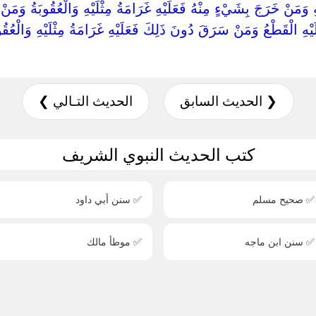
َيْهِ وَمَنْ خَرَجَ بِشَيْءٍ مِنْهُ فَعَلَيْهِ غَرَامَةُ مِثْلَيْهِ وَالْعُقُوبَةُ وَمَنْ
َعَلَيْهِ الْقَطْعُ وَمَنْ سَرَقَ دُونَ ذَلِكَ فَعَلَيْهِ غَرَامَةُ مِثْلَيْهِ وَالْعُقُوبَ
❮ الحديث السابق
الحديث التـالي ❯
كتب الحديث النبوي الشريف
✅ صحيح مسلم
✅ سنن أبي داود
✅ سنن ابن ماجه
✅ موطأ مالك