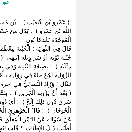
عون ا
‏ ‏( عَمْرو بْن شُعَيْب ) ‏ ‏: بْن مُحَمَّ
اللَّه بْن عَمْرو ) ‏ ‏: بَدَل مِنْ جَدّه ‏ 
الْمُوَحَّدَة بَعْدهَا نُون.
قَالَ فِي النِّهَايَة : الْخُبْنَة مِعْطَف 
خُبْنَة ثَوْبه أَوْ سَرَاوِيله اِنْتَهَى ‏ ‏( و
مِثْلَيْهِ ) ‏ ‏: بِصِيغَةِ التَّثْنِيَة وَف
الرِّوَايَة لَكِنْ جَاءَ فِي رِوَايَات أُخْ
نَكَال " وَزَادَ النَّسَائِيُّ فِي آخِره " 
‏( بَعْد أَنْ يُؤْوِيه الْجَرِين ) ‏ ‏: بِفَت
سَرَقَ دُون ذَلِكَ إِلَخْ ) ‏ ‏: أَيْ دُون
الْجُوخَان ) ‏ ‏: قَالَ الْجَوْهَرِيّ الْج
عَنْ سُؤَاله عَنْ التَّمْر الْمُعَلَّق فَإ
أَطْنَبَ ذَلِكَ الْإِطْنَاب ؟ قُلْت لِيُجِيبَ