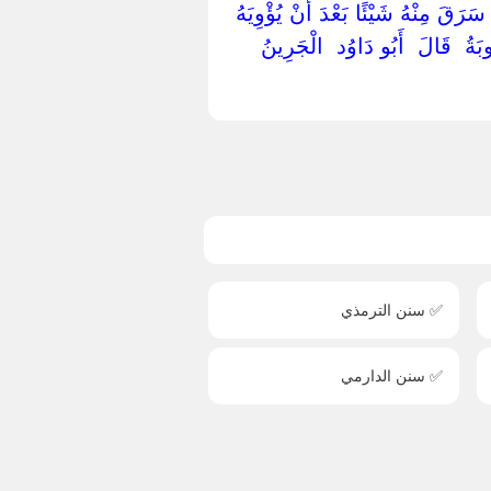
 سَرَقَ مِنْهُ شَيْئًا بَعْدَ أَنْ يُؤْوِيَهُ ‏
ةُ ‏ ‏قَالَ ‏ ‏أَبُو دَاوُد ‏ ‏الْجَرِينُ ‏
✅ سنن الترمذي
✅ سنن الدارمي