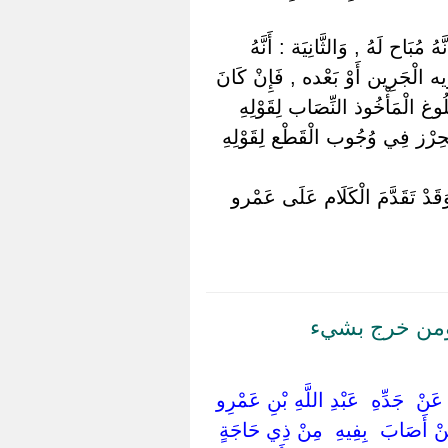
ُبَاح لَهُ , وَالثَّانِيَة : أَنَّهُ
وِيه الْجَرِين أَوْ بَعْده , فَإِنْ كَانَ
لُوغ الْمَأْخُوذ النِّصَاب لِقَوْلِهِ
الْحِرْز فِي وُجُوب الْقَطْع لِقَوْلِهِ
وَقَدْ تَقَدَّمَ الْكَلَام عَلَى عَمْرو
ومن خرج بشيء
‏ ‏عَنْ ‏ ‏جَدِّهِ ‏ ‏عَبْدِ اللَّهِ بْنِ عَمْرِو
مَنْ أَصَابَ ‏ ‏بِفِيهِ ‏ ‏مِنْ ذِي حَاجَةٍ