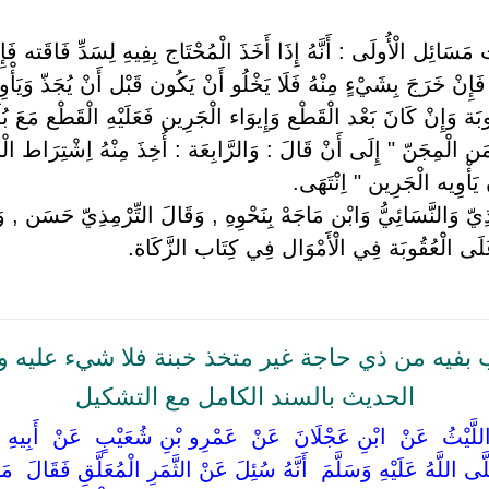
ئِل الْأُولَى : أَنَّهُ إِذَا أَخَذَ الْمُحْتَاج بِفِيهِ لِسَدِّ فَاقَته فَإِنَّهُ م
َإِنْ خَرَجَ بِشَيْءٍ مِنْهُ فَلَا يَخْلُو أَنْ يَكُون قَبْل أَنْ يُجَذّ وَيَأْ
قُوبَة وَإِنْ كَانَ بَعْد الْقَطْع وَإِيوَاء الْجَرِين فَعَلَيْهِ الْقَطْع مَعَ بُ
 ثَمَن الْمِجَنّ " إِلَى أَنْ قَالَ : وَالرَّابِعَة : أُخِذَ مِنْهُ اِشْتِرَاط 
 يَأْوِيه الْجَرِين " اِنْتَهَى.
مِذِيّ وَالنَّسَائِيُّ وَابْن مَاجَهْ بِنَحْوِهِ , وَقَالَ التِّرْمِذِيّ حَسَن , 
عَلَى الْعُقُوبَة فِي الْأَمْوَال فِي كِتَاب الزَّكَاة.
بفيه من ذي حاجة غير متخذ خبنة فلا شيء عليه 
الحديث بالسند الكامل مع التشكيل
َا ‏ ‏اللَّيْثُ ‏ ‏عَنْ ‏ ‏ابْنِ عَجْلَانَ ‏ ‏عَنْ ‏ ‏عَمْرِو بْنِ شُعَيْبٍ ‏ ‏عَنْ ‏ ‏أَبِيهِ 
 اللَّهُ عَلَيْهِ وَسَلَّمَ ‏ ‏أَنَّهُ سُئِلَ عَنْ الثَّمَرِ الْمُعَلَّقِ فَقَالَ ‏ ‏