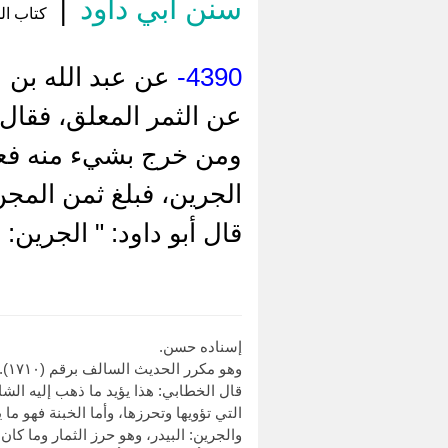
سنن أبي داود
|
كتاب الح
4390-
عن عبد الله بن 
عن الثمر المعلق، فقال
ومن خرج بشيء منه فعلي
الجرين، فبلغ ثمن المجن
قال أبو داود: " الجرين: 
إسناده حسن.
وهو مكرر الحديث السالف برقم (١٧١٠).
قال الخطابي: هذا يؤيد ما ذهب إليه الش
التي تؤويها وتحرزها، وأما الخبنة فهو ما
والجرين: البيدر، وهو حرز الثمار وما كان