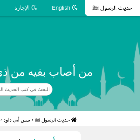
حديث الرسول ﷺ
English
الإجازة
من أصاب بفيه من ذي 
حديث الرسول ﷺ
›
سنن أبي داود
›