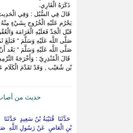
‏ ‏ذَكَرَهُ الْقَارِي.
‏ ‏قَالَ فِي السُّبُل : وَفِي الْحَدِيث مَسَا
يَحْرُم عَلَيْهِ الْخُرُوج بِشَيْءٍ مِنْهُ ف
قَبْل الْجَذّ فَعَلَيْهِ الْغَرَامَة وَالْعُ
صَلَّى اللَّه عَلَيْهِ وَسَلَّمَ " فَبَلَغَ
صَلَّى اللَّه عَلَيْهِ وَسَلَّمَ " بَعْد أَنْ
‏ ‏قَالَ الْمُنْذِرِيّ : وَأَخْرَجَهُ التِّرْ
بْن شُعَيْب , وَقَدْ تَقَدَّمَ الْكَلَام 
حديث من أصاب 
‏ ‏حَدَّثَنَا ‏ ‏قُتَيْبَةُ بْنُ سَعِيدٍ ‏ ‏حَدَّثَن
بْنِ الْعَاصِ ‏ ‏عَنْ رَسُولِ اللَّهِ ‏ ‏صَلَّى