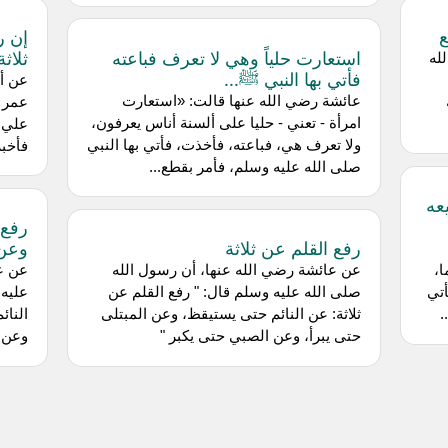
ع
إن ر
استعارت حلياً وهي لا تعرف فباعته
ثلاثة
له
فأتي بها النبي ﷺ...
عن أب
عائشة رضي الله عنها قالت: «استعارت
عمر ب
امرأة - تعني - حليا على ألسنة أناس يعرفون،
علي ر
ولا تعرف هي، فباعته، فأخذت، فأتي بها النبي
فأخبر
صلى الله عليه وسلم، فأمر بقطع...
عه
رفع 
رفع القلم عن ثلاثة
وعن 
،
عن عائشة رضي الله عنها، أن رسول الله
عن عل
أتي
صلى الله عليه وسلم قال: " رفع القلم عن
عليه 
.
ثلاثة: عن النائم حتى يستيقظ، وعن المبتلى
النائ
حتى يبرأ، وعن الصبي حتى يكبر "
وعن ا