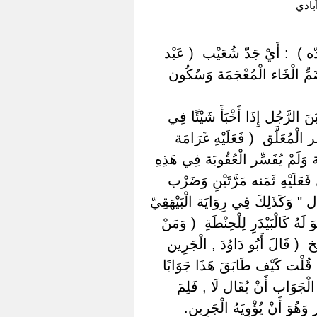
ادي
ه ) ‏ ‏: أَيْ جَدّ شُعَيْب ‏ ‏( عَبْد
بِضَمِّ الْخَاء الْمُعْجَمَة وَسُكُون
َ الرَّجُل إِذَا أَخْبَأَ شَيْئًا فِي
َر الْمُعَلَّق ‏ ‏( فَعَلَيْهِ غَرَامَة
َة وَلَمْ يُفَسِّر الْعُقُوبَة فِي هَذِهِ
َعَلَيْهِ ثَمَنه مَرَّتَيْنِ وَضَرْب
 " وَكَذَلِكَ فِي رِوَايَة الْبَيْهَقِيّ ‏
ُ كَالْبَيْدَرِ لِلْحِنْطَةِ ‏ ‏( وَمَنْ
‏ ‏( قَالَ أَبُو دَاوُدَ , الْجَرِين
نْ قُلْت كَيْف طَابَقَ هَذَا جَوَابًا
لْجَوَاب أَنْ يُقَال لَا , فَلِمَ
 وَهُوَ أَنْ يُؤْوِيَهُ الْجَرِين.