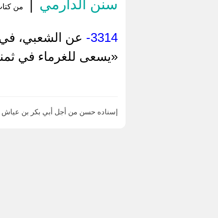
سنن الدارمي
|
من كتاب 
3314-
عن الشعبي، في ر
«يسعى للغرماء في ثمن
إسناده حسن من أجل أبي بكر بن عياش