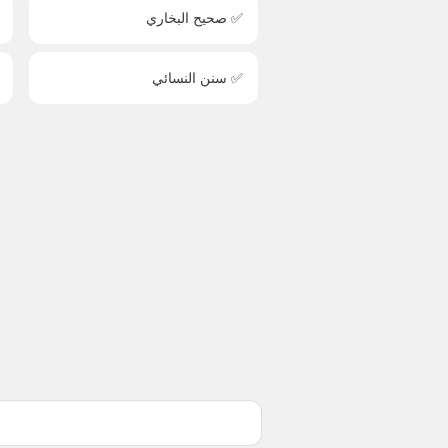
✅ صحيح البخاري
✅ سنن النسائي