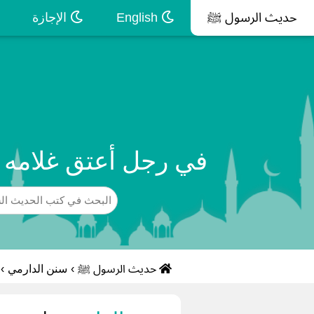
حديث الرسول ﷺ
English
الإجازة
في رجل أعتق غلامه ع
حديث الرسول ﷺ
›
سنن الدارمي
›