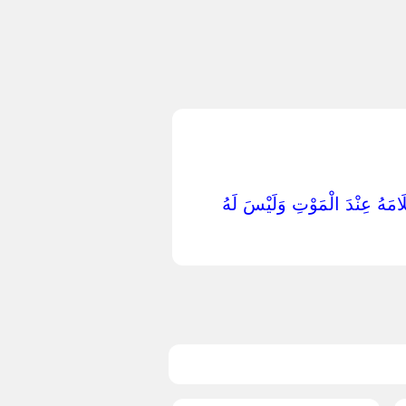
 غُلَامَهُ عِنْدَ الْمَوْتِ وَلَيْسَ لَهُ