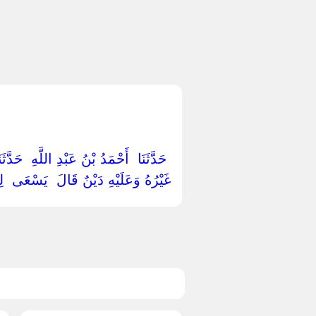
‏ ‏حَدَّثَنَا ‏ ‏أَحْمَدُ بْنُ عَبْدِ اللَّهِ ‏ ‏ح
غَيْرُهُ وَعَلَيْهِ دَيْنٌ قَالَ ‏ ‏يَسْعَى ‏ ‏لِ