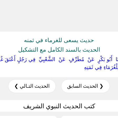
حديث يسعى للغرماء في ثمنه
الحديث بالسند الكامل مع التشكيل
َدَّثَنَا ‏ ‏أَبُو بَكْرٍ ‏ ‏عَنْ ‏ ‏مُطَرِّفٍ ‏ ‏عَنْ ‏ ‏الشَّعْبِيِّ ‏ ‏فِي رَجُلٍ أَعْتَقَ
لْغُرَمَاءِ فِي ثَمَنِهِ ‏
❮ الحديث السابق
الحديث التـالي ❯
كتب الحديث النبوي الشريف