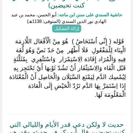
كنت تحيضين)
حاشية السندي على سنن ابن ماجه:
أبو الحسن، محمد بن عبد
الهادي نور الدين السندي (المتوفى: 1138هـ)
إزالة التشكيل
‏ ‏قَوْله ( إِنِّي اُسْتَحَاضُ ) ‏ ‏هُوَ مِنْ الْأَفْعَال اللَّازِمَة
الْبِنَاء لِلْمَفْعُولِ ‏ ‏فَلَا أَطْهُر ‏ ‏مِنْ حَدّ نَصَّ وَهُوَ لُغَة
فِيهِ وَالْمُرَاد إِفَادَة الِاسْتِمْرَار ‏ ‏وَاسْتَثْفِرِي ‏ ‏بِمُثَلَّثَةٍ
قَبْل الْفَاء وَالِاسْتِثْفَار أَنْ تَشُدّ ثَوْبهَا أَيْ تَحْتَجِز بِهِ
لِيُمْسِك الدَّم لِيَمْنَع السَّيَلَان وَالْحَاصِل أَنْ الْمُعْتَادَة
إِذَا اِسْتَمَرَّ بِهَا الدَّم تَرُدّ الْحَيْضِ إِلَى الْعَادَة
الْمَعْلُومَة لَهَا.
حديث لا ولكن دعي قدر الأيام والليالي التي
كنت تحيضين قال أبو بكر في حديثه وقدرهن