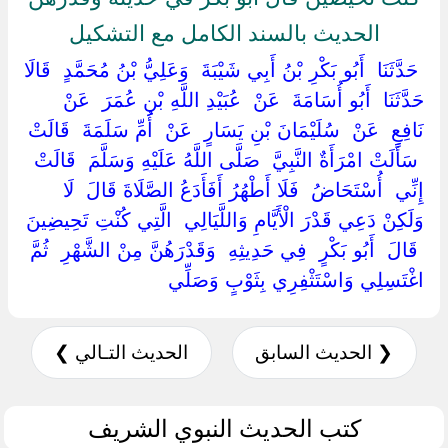
الحديث بالسند الكامل مع التشكيل
‏ ‏حَدَّثَنَا ‏ ‏أَبُو بَكْرِ بْنُ أَبِي شَيْبَةَ ‏ ‏وَعَلِيُّ بْنُ مُحَمَّدٍ ‏ ‏قَالَا
حَدَّثَنَا ‏ ‏أَبُو أُسَامَةَ ‏ ‏عَنْ ‏ ‏عُبَيْدِ اللَّهِ بْنِ عُمَرَ ‏ ‏عَنْ ‏
‏نَافِعٍ ‏ ‏عَنْ ‏ ‏سُلَيْمَانَ بْنِ يَسَارٍ ‏ ‏عَنْ ‏ ‏أُمِّ سَلَمَةَ ‏ ‏قَالَتْ
‏ ‏سَأَلَتْ امْرَأَةٌ النَّبِيَّ ‏ ‏صَلَّى اللَّهُ عَلَيْهِ وَسَلَّمَ ‏ ‏قَالَتْ
إِنِّي ‏ ‏أُسْتَحَاضُ ‏ ‏فَلَا أَطْهُرُ أَفَأَدَعُ الصَّلَاةَ قَالَ ‏ ‏لَا
وَلَكِنْ دَعِي قَدْرَ الْأَيَّامِ وَاللَّيَالِي ‏ ‏الَّتِي كُنْتِ تَحِيضِينَ
‏ ‏قَالَ ‏ ‏أَبُو بَكْرٍ ‏ ‏فِي حَدِيثِهِ ‏ ‏وَقَدْرَهُنَّ مِنْ الشَّهْرِ ‏ ‏ثُمَّ
اغْتَسِلِي وَاسْتَثْفِرِي بِثَوْبٍ وَصَلِّي ‏
❮ الحديث السابق
الحديث التـالي ❯
كتب الحديث النبوي الشريف