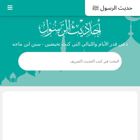
حديث الرسول ﷺ
دعي قدر الأيام والليالي التي كنت تحيضين - سنن ابن ماجه