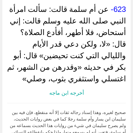
623-
عن أم سلمة قالت: سألت امرأة
النبي صلى الله عليه وسلم قالت: إني
أستحاض، فلا أطهر، أفأدع الصلاة؟
قال: «لا، ولكن دعي قدر الأيام
والليالي التي كنت تحيضين» قال: أبو
بكر في حديثه «وقدرهن من الشهر، ثم
اغتسلي واستثفري بثوب، وصلي»
أخرجه ابن ماجه
صحيح لغيره، وهذا إسناد رجاله ثقات إلا أنه منقطع، فإن فيه بين
سليمان ابن يسار وأم سلمة رجلا كما في بعض روايات الحديث،
ولم يصرح سليمان في شيء من روايات هذا الحديث بسماعه من
أم سلمة، فتعين أنه لم يسمعه منها، ولذا حكم بانقطاعه النسائي