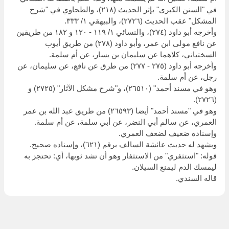
في "السنن الكبرى" بإثر الحديث (٢١٨)، والطحاوي في "شرح
المشكل" عقب الحديث (٢٧٢٦)، والبيهقي ١/ ٣٣٣.
وأخرجه أبو داود (٢٧٤)، والنسائي ١/ ١١٩ - ١٢٠ و ١٨٢ من طريقين
عن نافع مولى ابن عمر، وأبو داود (٢٧٨) من طريق أيوب
السختياني، كلاهما عن سليمان بن يسار، عن أم سلمة.
وأخرجه أبو داود (٢٧٥ - ٢٧٧) من طرق عن نافع، عن سليمان، عن
رجل، عن أم سلمة.
وهو في مسند أحمد" (٢٦٥١٠)، و"شرح مشكل الآثار" (٢٧٢٥) و
(٢٧٢٦).
وهو في "مسند أحمد" أيضا (٢٦٥٩٣) من طريق عبد الله بن عمر
العمري، عن سالم أبي النضر، عن أبي سلمة، عن أم سلمة.
وإسناده ضعيف لضعف العمري.
ويشهد له حديث عائشة السالف برقم (٦٢١)، وإسناده صحيح.
قوله: "استثفري" من الاستثفار وهو أن تشد ثوبها، أي: تحتجز به
ليمسك الدم ليمنع السيلان.
قاله السندي.