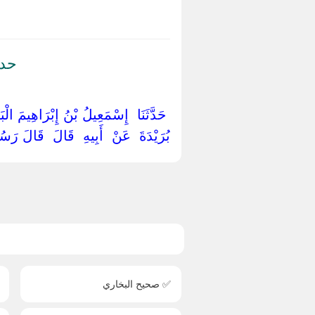
حدي
‏ ‏حَدَّثَنَا ‏ ‏إِسْمَعِيلُ بْنُ إِبْرَاهِيمَ الْب
بُرَيْدَةَ ‏ ‏عَنْ ‏ ‏أَبِيهِ ‏ ‏قَالَ ‏ ‏قَالَ رَس
✅ صحيح البخاري