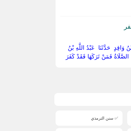
فر
 وَاقِدٍ ‏ ‏حَدَّثَنَا ‏ ‏عَبْدُ اللَّهِ بْنُ
ُمْ الصَّلَاةُ فَمَنْ تَرَكَهَا فَقَدْ كَفَرَ ‏
✅ سنن الترمذي