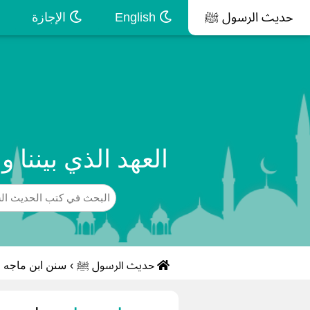
حديث الرسول ﷺ
English
الإجازة
العهد الذي بيننا 
حديث الرسول ﷺ
›
سنن ابن ماجه