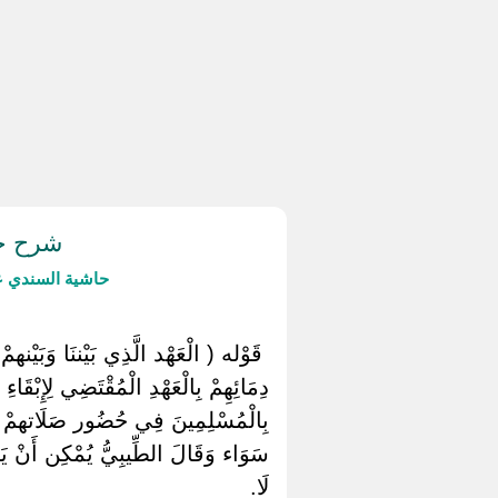
شرح حد
حاشية السندي ع
‏ ‏قَوْله ( الْعَهْد الَّذِي بَيْننَا وَبَي
دِمَائِهِمْ بِالْعَهْدِ الْمُقْتَضِي لِإِبْقَا
بِالْمُسْلِمِينَ فِي حُضُور صَلَاتهمْ وَلُ
سَوَاء وَقَالَ الطِّيبِيُّ يُمْكِن أَنْ يَك
لَا.