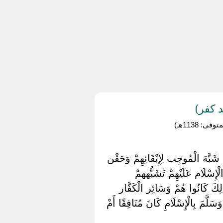
 كفر)
 1138هـ)
شَبَّهَ الْمُوجِب لِإِبْقَائِهِمْ وَحَقْن
لْإِسْلَام عَلَيْهِمْ تَشَبُّههمْ
ِكَ كَانُوا هُمْ وَسَائِر الْكَفَّار
َّمَ بِالْإِسْلَامِ كَانَ مُنَافِقًا أَمْ