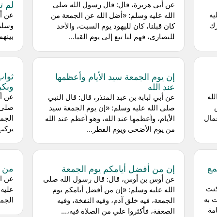
لم ت
عن أبي هريرة، قال: قال رسول الله صلى
يه
عن أب
الله عليه وسلم: «أضل الله عن الجمعة من
رك
وسلم،
كان قبلنا، كان لليهود يوم السبت، والأحد
بينهم
للنصارى، فهم لنا تبع إلى يوم القيا...
ثواب
إن يوم الجمعة سيد الأيام وأعظمها
وبكر
عند الله
لله
عن أ
عن أبي لبابة بن عبد المنذر، قال: قال النبي
صلى ا
صلى الله عليه وسلم: «إن يوم الجمعة سيد
عمال
الجمع
الأيام، وأعظمها عند الله، وهو أعظم عند الله
يركب،
من يوم الأضحى ويوم الفطر...
مع
من أ
إن من أفضل أيامكم يوم الجمعة
عن ا
عن أوس بن أوس، قال: قال رسول الله صلى
كنت
عليه 
الله عليه وسلم: «إن من أفضل أيامكم يوم
 به
الجم
الجمعة، فيه خلق آدم، وفيه النفخة، وفيه
مة
الصعقة، فأكثروا علي من الصلاة فيه،...