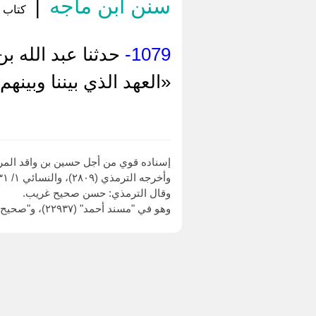
سنن ابن ماجه
|
كتاب إ
1079-
حدثنا عبد الله ب
«العهد الذي بيننا وبينه
إسناده قوي من أجل حسين بن واقد المر
وأخرجه الترمذي (٢٨٠٩)، والنسائي ١/ ٢٣١ - ٢٣٢ من طريق الحسين بن واقد، بهذا الإسناد.
وقال الترمذي: حسن صحيح غريب.
وهو في "مسند أحمد" (٢٢٩٣٧)، و"صحيح ابن حبان" (١٤٥٤).