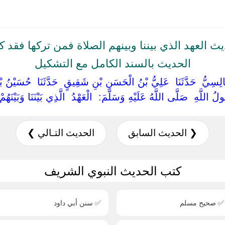
ث العهد الذي بيننا وبينهم الصلاة فمن تركها فقد ك
الحديث بالسند الكامل مع التشكيل
َالِسِيُّ ‏ ‏حَدَّثَنَا ‏ ‏عَلِيُّ بْنُ الْحَسَنِ بْنِ شَقِيقٍ ‏ ‏حَدَّثَنَا ‏ ‏حُسَيْنُ بْنُ
ُولُ اللَّهِ ‏ ‏صَلَّى اللَّهُ عَلَيْهِ وَسَلَّمَ: ‏ ‏الْعَهْدُ ‏ ‏الَّذِي بَيْنَنَا وَبَيْنَه
❮ الحديث السابق
الحديث التـالي ❯
كتب الحديث النبوي الشريف
✅ صحيح مسلم
✅ سنن أبي داود