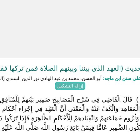
يث (العهد الذي بيننا وبينهم الصلاة فمن تركها فقد
لى سنن ابن ماجه:
أبو الحسن، محمد بن عبد الهادي نور الدين السندي (المتوفى:
إزالة التشكيل
ْنهمْ ) ‏ ‏قَالَ الْقَاضِي فِي شَرْح الْمَصَابِيح ضَمِير بَيْنهمْ لِلْمُنَافِقِ 
ءِ الْمَعَاهِد وَالْكَفّ عَنْهُ وَالْمَعْنَى أَنَّ الْعَهْد فِي إِجْرَاء أَحْكَام ا
زُوم جَمَاعَتهمْ وَانْقِيَادهمْ لِلْأَحْكَامِ الظَّاهِرَة فَإِذَا تَرَكُوا ذَل
ُون الضَّمِير عَامًّا فِيمَنْ بَايَعَ رَسُول اللَّه صَلَّى اللَّه عَلَيْهِ وَسَل