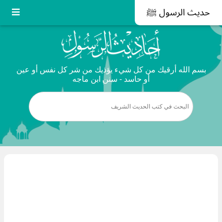
حديث الرسول ﷺ
بسم الله أرقيك من كل شيء يؤذيك من شر كل نفس أو عين
أو حاسد - سنن ابن ماجه