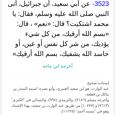
3523-
عن أبي سعيد، أن جبرائيل، أتى
النبي صلى الله عليه وسلم، فقال: يا
محمد اشتكيت؟ قال: «نعم» ، قال:
«بسم الله أرقيك، من كل شيء
يؤذيك، من شر كل نفس أو عين، أو
حاسد الله يشفيك، بسم الله أرقيك»
أخرجه ابن ماجه
إسناده صحيح.
عبد الوارث: هو ابن سعيد العنبري، وأبو نضرة: اسمه المنذر بن
مالك بن قطعة.
وأخرجه مسلم (٢١٨٦)، والترمذي (٩٩٤)، والنسائي في "الكبرى"
(٧٦١٣) و (١٠٧٧٧) من طريق عبد الوارث بن سعيد، بهذا الإسناد.
وهو في "مسند أحمد" (١١٢٢٥).