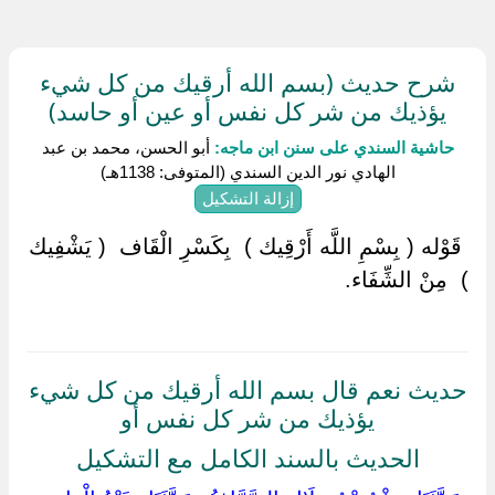
شرح حديث (بسم الله أرقيك من كل شيء
يؤذيك من شر كل نفس أو عين أو حاسد)
حاشية السندي على سنن ابن ماجه:
أبو الحسن، محمد بن عبد
الهادي نور الدين السندي (المتوفى: 1138هـ)
إزالة التشكيل
‏ ‏قَوْله ( بِسْمِ اللَّه أَرْقِيك ) ‏ ‏بِكَسْرِ الْقَاف ‏ ‏( يَشْفِيك
) ‏ ‏مِنْ الشِّفَاء.
حديث نعم قال بسم الله أرقيك من كل شيء
يؤذيك من شر كل نفس أو
الحديث بالسند الكامل مع التشكيل