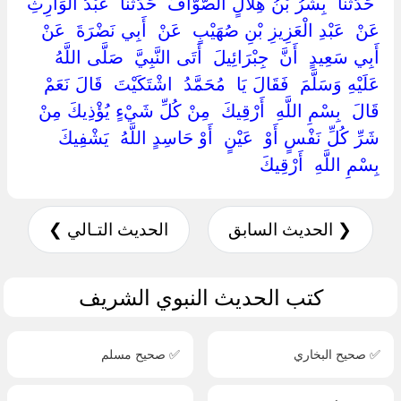
‏ ‏حَدَّثَنَا ‏ ‏بِشْرُ بْنُ هِلَالٍ الصَّوَّافُ ‏ ‏حَدَّثَنَا ‏ ‏عَبْدُ الْوَارِثِ ‏
‏عَنْ ‏ ‏عَبْدِ الْعَزِيزِ بْنِ صُهَيْبٍ ‏ ‏عَنْ ‏ ‏أَبِي نَضْرَةَ ‏ ‏عَنْ ‏
‏أَبِي سَعِيدٍ ‏ ‏أَنَّ ‏ ‏جِبْرَائِيلَ ‏ ‏أَتَى النَّبِيَّ ‏ ‏صَلَّى اللَّهُ
عَلَيْهِ وَسَلَّمَ ‏ ‏فَقَالَ يَا ‏ ‏مُحَمَّدُ ‏ ‏اشْتَكَيْتَ ‏ ‏قَالَ نَعَمْ
قَالَ ‏ ‏بِسْمِ اللَّهِ ‏ ‏أَرْقِيكَ ‏ ‏مِنْ كُلِّ شَيْءٍ يُؤْذِيكَ مِنْ
شَرِّ كُلِّ نَفْسٍ أَوْ ‏ ‏عَيْنٍ ‏ ‏أَوْ حَاسِدٍ اللَّهُ ‏ ‏يَشْفِيكَ
بِسْمِ اللَّهِ ‏ ‏أَرْقِيكَ ‏
❮ الحديث السابق
الحديث التـالي ❯
كتب الحديث النبوي الشريف
✅ صحيح البخاري
✅ صحيح مسلم