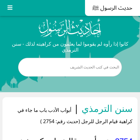
حديث الرسول ﷺ
كانوا إذا رأوه لم يقوموا لما يعلمون من كراهيته لذلك - سنن
الترمذي
سنن الترمذي
|
أبواب الأدب باب ما جاء في
كراهية قيام الرجل للرجل (حديث رقم: 2754 )