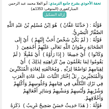
تحفة الأحوذي بشرح جامع الترمذي:
أبو العلا محمد عبد الرحمن
المباركفورى (المتوفى: 1353هـ)
إزالة التشكيل
‏ ‏قَوْلُهُ : ( حَدَّثَنَا عَفَّانُ ) ‏ ‏هُوَ اِبْنُ مُسْلِمِ بْنُ عَبْدِ اللَّهِ
الصَّفَّارُ الْبَصْرِيُّ.
‏ ‏قَوْلُهُ : ( لَمْ يَكُنْ شَخْصٌ أَحَبَّ إِلَيْهِمْ ) ‏ ‏أَيْ إِلَى
الصَّحَابَةِ رِضْوَانُ اللَّهِ تَعَالَى عَلَيْهِمْ أَجْمَعِينَ ‏ ‏(
وَكَانُوا ) ‏ ‏أَيْ جَمِيعًا ‏ ‏( إِذَا رَأَوْهُ ) ‏ ‏أَيْ مُقْبِلًا ‏ ‏( لَمْ
يَقُومُوا لِمَا يَعْلَمُونَ مِنْ كَرَاهِيَتِهِ لِذَلِكَ ) ‏ ‏أَيْ
لِقِيَامِهِمْ تَوَاضُعًا لِرَبِّهِ , وَمُخَالَفَتِهِ لِعَادَةِ الْمُتَكَبِّرِينَ
وَالْمُتَجَبِّرِينَ , بَلْ اِخْتَارَ الثَّبَاتَ عَلَى عَادَةِ الْعَرَبِ
فِي تَرْكِ التَّكَلُّفِ فِي قِيَامِهِمْ وَجُلُوسِهِمْ وَأَكْلِهِمْ
وَشُرْبِهِمْ وَلُبْسِهِمْ وَمَشْيِهِمْ وَسَائِرِ أَفْعَالِهِمْ
وَأَخْلَاقِهِمْ.
‏ ‏قَوْلُهُ : ( هَذَا حَدِيثٌ حَسَنٌ صَحِيحٌ غَرِيبٌ ) ‏ ‏ذَكَرَهُ