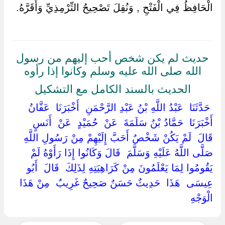
الْحَافِظُ فِي الْفَتْحِ , وَنُقِلَ تَصْحِيحُ التِّرْمِذِيِّ وَأَقَرَّهُ.
حديث لم يكن شخص أحب إليهم من رسول
الله صلى الله عليه وسلم وكانوا إذا رأوه
الحديث بالسند الكامل مع التشكيل
‏ ‏حَدَّثَنَا ‏ ‏عَبْدُ اللَّهِ بْنُ عَبْدِ الرَّحْمَنِ ‏ ‏أَخْبَرَنَا ‏ ‏عَفَّانُ ‏
‏أَخْبَرَنَا ‏ ‏حَمَّادُ بْنُ سَلَمَةَ ‏ ‏عَنْ ‏ ‏حُمَيْدٍ ‏ ‏عَنْ ‏ ‏أَنَسٍ ‏
‏قَالَ ‏ ‏لَمْ يَكُنْ شَخْصٌ أَحَبَّ إِلَيْهِمْ مِنْ رَسُولِ اللَّهِ ‏
‏صَلَّى اللَّهُ عَلَيْهِ وَسَلَّمَ ‏ ‏قَالَ وَكَانُوا إِذَا رَأَوْهُ لَمْ
يَقُومُوا لِمَا يَعْلَمُونَ مِنْ كَرَاهِيَتِهِ لِذَلِكَ ‏ ‏قَالَ ‏ ‏أَبُو
عِيسَى ‏ ‏هَذَا ‏ ‏حَدِيثٌ حَسَنٌ صَحِيحٌ غَرِيبٌ ‏ ‏مِنْ هَذَا
الْوَجْهِ ‏