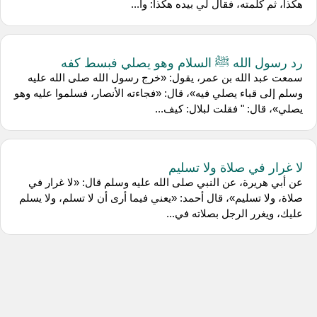
هكذا، ثم كلمته، فقال لي بيده هكذا: وأ...
رد رسول الله ﷺ السلام وهو يصلي فبسط كفه
سمعت عبد الله بن عمر، يقول: «خرج رسول الله صلى الله عليه
وسلم إلى قباء يصلي فيه»، قال: «فجاءته الأنصار، فسلموا عليه وهو
يصلي»، قال: " فقلت لبلال: كيف...
لا غرار في صلاة ولا تسليم
عن أبي هريرة، عن النبي صلى الله عليه وسلم قال: «لا غرار في
صلاة، ولا تسليم»، قال أحمد: «يعني فيما أرى أن لا تسلم، ولا يسلم
عليك، ويغرر الرجل بصلاته في...