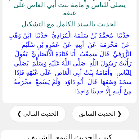
يصلي للناس وأمامة بنت أبي العاص على
عنقه
الحديث بالسند الكامل مع التشكيل
‏ ‏حَدَّثَنَا ‏ ‏مُحَمَّدُ بْنُ سَلَمَةَ الْمُرَادِيُّ ‏ ‏حَدَّثَنَا ‏ ‏ابْنُ وَهْبٍ
‏ ‏عَنْ ‏ ‏مَخْرَمَةَ ‏ ‏عَنْ ‏ ‏أَبِيهِ ‏ ‏عَنْ ‏ ‏عَمْرِو بْنِ سُلَيْمٍ
الزُّرَقِيِّ ‏ ‏قَالَ سَمِعْتُ ‏ ‏أَبَا قَتَادَةَ الْأَنْصَارِيَّ ‏ ‏يَقُولُ ‏
‏رَأَيْتُ رَسُولَ اللَّهِ ‏ ‏صَلَّى اللَّهُ عَلَيْهِ وَسَلَّمَ ‏ ‏يُصَلِّي
لِلنَّاسِ ‏ ‏وَأُمَامَةُ بِنْتُ أَبِي الْعَاصِ ‏ ‏عَلَى عُنُقِهِ فَإِذَا
سَجَدَ وَضَعَهَا ‏ ‏قَالَ ‏ ‏أَبُو دَاوُد ‏ ‏وَلَمْ يَسْمَعْ ‏ ‏مَخْرَمَةُ ‏
‏مِنْ أَبِيهِ إِلَّا حَدِيثًا وَاحِدًا ‏
❮ الحديث السابق
الحديث التـالي ❯
كتب الحديث النبوي الشريف