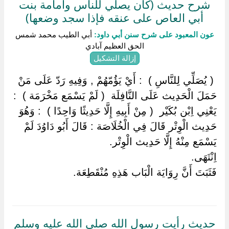
شرح حديث (كان يصلي للناس وأمامة بنت
أبي العاص على عنقه فإذا سجد وضعها)
عون المعبود على شرح سنن أبي داود:
أبي الطيب محمد شمس
الحق العظيم آبادي
إزالة التشكيل
‏ ‏( يُصَلِّي لِلنَّاسِ ) ‏ ‏: أَيْ يَؤُمّهُمْ , وَفِيهِ رَدّ عَلَى مَنْ
حَمَلَ الْحَدِيث عَلَى النَّافِلَة ‏ ‏( لَمْ يَسْمَع مَخْرَمَة ) ‏ ‏:
يَعْنِي اِبْن بُكَيْر ‏ ‏( مِنْ أَبِيهِ إِلَّا حَدِيثًا وَاحِدًا ) ‏ ‏: وَهُوَ
حَدِيث الْوِتْر قَالَ فِي الْخُلَاصَة : قَالَ أَبُو دَاوُدَ لَمْ
يَسْمَع مِنْهُ إِلَّا حَدِيث الْوِتْر.
اِنْتَهَى.
فَثَبَتَ أَنَّ رِوَايَة الْبَاب هَذِهِ مُنْقَطِعَة.
حديث رأيت رسول الله صلى الله عليه وسلم