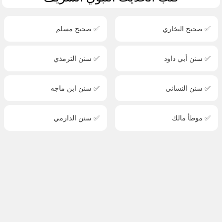
✅ صحيح البخاري
✅ صحيح مسلم
✅ سنن أبي داود
✅ سنن الترمذي
✅ سنن النسائي
✅ سنن ابن ماجه
✅ موطأ مالك
✅ سنن الدارمي