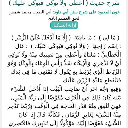
شرح حديث ( أعطي ولا توكي فيوكى عليك )
عون المعبود على شرح سنن أبي داود:
أبي الطيب محمد شمس
الحق العظيم آبادي
إزالة التشكيل
‏ ‏( مَا لِي ) ‏ ‏: مَا نَافِيَة ‏ ‏( إِلَّا مَا أَدْخَلَ عَلَيَّ الزُّبَيْر ) ‏
‏: اِسْم زَوْجهَا ‏ ‏( وَلَا تُوكِي فَيُوكَى عَلَيْك ) ‏ ‏: قَالَ
الْخَطَّابِيُّ : مَعْنَاهُ وَأَعْطِي مِنْ نَصِيبك مِنْهُ وَلَا تُوكِي
أَيْ لَا تَدَّخِرِي وَالْإِيكَاء شَدُّ رَأْس الْوِعَاء بِالْوِكَاءِ وَهُوَ
الرِّبَاط الَّذِي يُرْبَط بِهِ يَقُول لَا تَمْنَعِي مَا فِي يَدك
فَتَنْقَطِع مَادَّة الرِّزْق عَلَيْك.
وَفِيهِ وَجْه آخَر أَنَّ صَاحِب الْبَيْت إِذَا أَدْخَلَ الشَّيْء
بَيْته كَانَ ذَلِكَ فِي الْعُرْف مُفَوَّضًا إِلَى رَبَّة الْمَنْزِل
فَهِيَ تُنْفِق مِنْهُ قَدْر الْحَاجَة فِي الْوَقْت وَرُبَّمَا تَدَّخِر
مِنْهُ الشَّيْء لِغَابِرِ الزَّمَان , فَكَأَنَّهُ قَالَ إِذَا كَانَ
الشَّيْء مُفَوَّضًا إِلَيْك مَوْكُولًا إِلَى تَدْبِيرك فَاقْتَصِرِي