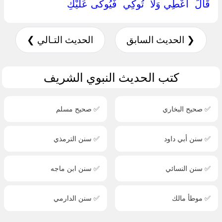
قَالَ ‏ ‏أَعْطِي وَلَا ‏ ‏تُوكِي ‏ ‏فَيُوكَى عَلَيْكِ ‏
❮ الحديث السابق
الحديث التـالي ❯
كتب الحديث النبوي الشريف
✅ صحيح البخاري
✅ صحيح مسلم
✅ سنن أبي داود
✅ سنن الترمذي
✅ سنن النسائي
✅ سنن ابن ماجه
✅ موطأ مالك
✅ سنن الدارمي