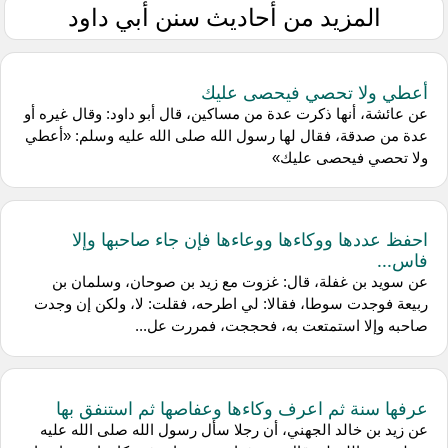
المزيد من أحاديث سنن أبي داود
أعطي ولا تحصي فيحصى عليك
عن عائشة، أنها ذكرت عدة من مساكين، قال أبو داود: وقال غيره أو
عدة من صدقة، فقال لها رسول الله صلى الله عليه وسلم: «أعطي
ولا تحصي فيحصى عليك»
احفظ عددها ووكاءها ووعاءها فإن جاء صاحبها وإلا
فاس...
عن سويد بن غفلة، قال: غزوت مع زيد بن صوحان، وسلمان بن
ربيعة فوجدت سوطا، فقالا: لي اطرحه، فقلت: لا، ولكن إن وجدت
صاحبه وإلا استمتعت به، فحججت، فمررت عل...
عرفها سنة ثم اعرف وكاءها وعفاصها ثم استنفق بها
عن زيد بن خالد الجهني، أن رجلا سأل رسول الله صلى الله عليه