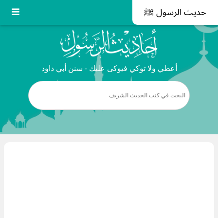
حديث الرسول ﷺ
أعطي ولا توكي فيوكى عليك - سنن أبي داود