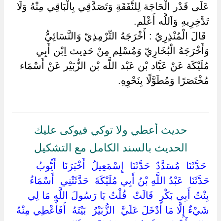
عَلَى قَدْر الْحَاجَة لِلنَّفَقَةِ وَتَصَدَّقِي بِالْبَاقِي مِنْهُ وَلَا
تَدَّخِرِيهِ وَاَللَّه أَعْلَم.
‏ ‏قَالَ الْمُنْذِرِيّ : أَخْرَجَهُ التِّرْمِذِيّ وَالنَّسَائِيُّ
وَأَخْرَجَهُ الْبُخَارِيّ وَمُسْلِم مِنْ حَدِيث اِبْن أَبِي
مُلَيْكَة عَنْ عَبَّاد بْن عَبْد اللَّه بْن الزُّبَيْر عَنْ أَسْمَاء
مُخْتَصَرًا وَمُطَوَّلًا بِنَحْوِهِ.
حديث أعطي ولا توكي فيوكى عليك
الحديث بالسند الكامل مع التشكيل
‏ ‏حَدَّثَنَا ‏ ‏مُسَدَّدٌ ‏ ‏حَدَّثَنَا ‏ ‏إِسْمَعِيلُ ‏ ‏أَخْبَرَنَا ‏ ‏أَيُّوبُ ‏
‏حَدَّثَنَا ‏ ‏عَبْدُ اللَّهِ بْنُ أَبِي مُلَيْكَةَ ‏ ‏حَدَّثَتْنِي ‏ ‏أَسْمَاءُ
بِنْتُ أَبِي بَكْرٍ ‏ ‏قَالَتْ ‏ ‏قُلْتُ يَا رَسُولَ اللَّهِ مَا لِي
شَيْءٌ إِلَّا مَا أَدْخَلَ عَلَيَّ ‏ ‏الزُّبَيْرُ ‏ ‏بَيْتَهُ ‏ ‏أَفَأُعْطِي مِنْهُ