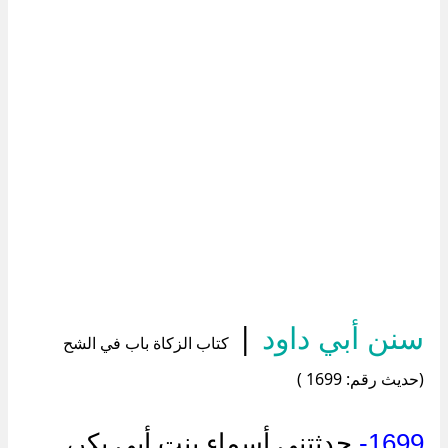
سنن أبي داود
|
كتاب الزكاة باب في الشح
(حديث رقم: 1699 )
1699-
حدثتني أسماء بنت أبي بكر،