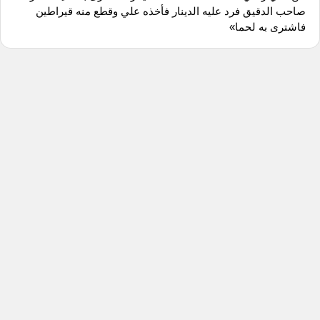
صاحب الدقيق فرد عليه الدينار فأخذه علي وقطع منه قيراطين
فاشترى به لحما»