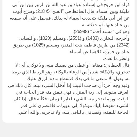
فزاد ابن جريج في إسناده عباد بن عبد الله بن الزبير بين ابن أبي
مليكة وبين أسماء، قال الحافظ في "الفتح" 5/ 218: وصرح أيوب
عن ابن أبي مليكة بتحديث أسماء له بذلك، فيحمل على أنه سمعه
من عباد عنها، ثم حدثته به.
وهو في "مسند أحمد" (26988).
وأخرجه البخاري (1433) و (2591)، ومسلم (1029)، والنسائي
(2342) من طريق فاطمة بنت المنذر، ومسلم (1029) من طريق
عباد بن حمزة، كلاهما عن أسماء.
وانظر ما بعده.
قال الخطابي: معناه: "وأعطي من نصيبك منه، ولا توكي، أي: لا
تدخري، والإيكاء: شد رأس الوعاء بالوكاء، وهو الرباط الذي يربط
به، يقول: لا تمنعي ما في يدك فتنقطع مادة الرزق عليك.
وفيه وجه آخر: أن صاحب البيت إذا أدخل الشيء بيته، كان ذلك في
العرف مفوضا إلى ربة المنزل، فهي تنفق منه قدر الحاجة في
الوقت، وربما تدخر منه الشيء لغابر الزمان، فكأنه قال: إذا كان
الشيء مفوضا إليك موكولا إلى تدبيرك، فاقتصري على قدر
الحاجة للنفقه، وتصدقي بالباقي منه، ولا تدخريه، والله أعلم.