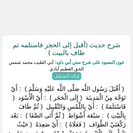
شرح حديث (أقبل إلى الحجر فاستلمه ثم
طاف بالبيت )
عون المعبود على شرح سنن أبي داود:
أبي الطيب محمد شمس
الحق العظيم آبادي
إزالة التشكيل
‏ ‏( أَقْبَلَ رَسُول اللَّه صَلَّى اللَّه عَلَيْهِ وَسَلَّمَ ) ‏ ‏: أَيْ
تَوَجَّهَ مِنْ الْمَدِينَة ‏ ‏( إِلَى الْحَجَر ) ‏ ‏: أَيْ الْأَسْوَد ‏ ‏(
فَاسْتَلَمَهُ ) ‏ ‏: أَيْ بِاللَّمْسِ وَالتَّقْبِيل ‏ ‏( ثُمَّ طَافَ
بِالْبَيْتِ ) ‏ ‏: سَبْعَة أَشْوَاط ‏ ‏( ثُمَّ أَتَى الصَّفَا ) ‏ ‏: بَعْد
رَكْعَتَيْ الطَّوَاف ‏ ‏( فَعَلَاهُ ) ‏ ‏: أَيْ صَعِدَهُ ‏ ‏( حَيْثُ