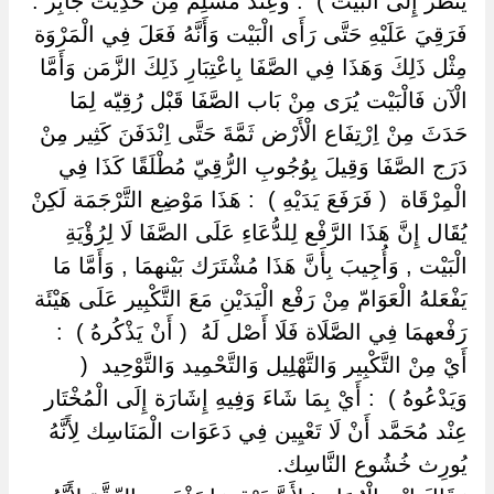
يَنْظُر إِلَى الْبَيْت ) ‏ ‏: وَعِنْد مُسْلِم مِنْ حَدِيث جَابِر :
فَرَقِيَ عَلَيْهِ حَتَّى رَأَى الْبَيْت وَأَنَّهُ فَعَلَ فِي الْمَرْوَة
مِثْل ذَلِكَ وَهَذَا فِي الصَّفَا بِاعْتِبَارِ ذَلِكَ الزَّمَن وَأَمَّا
الْآن فَالْبَيْت يُرَى مِنْ بَاب الصَّفَا قَبْل رُقِيّه لِمَا
حَدَثَ مِنْ اِرْتِفَاع الْأَرْض ثَمَّةَ حَتَّى اِنْدَفَنَ كَثِير مِنْ
دَرَج الصَّفَا وَقِيلَ بِوُجُوبِ الرُّقِيّ مُطْلَقًا كَذَا فِي
الْمِرْقَاة ‏ ‏( فَرَفَعَ يَدَيْهِ ) ‏ ‏: هَذَا مَوْضِع التَّرْجَمَة لَكِنْ
يُقَال إِنَّ هَذَا الرَّفْع لِلدُّعَاءِ عَلَى الصَّفَا لَا لِرُؤْيَةِ
الْبَيْت , وَأُجِيبَ بِأَنَّ هَذَا مُشْتَرَك بَيْنهمَا , وَأَمَّا مَا
يَفْعَلهُ الْعَوَامّ مِنْ رَفْع الْيَدَيْنِ مَعَ التَّكْبِير عَلَى هَيْئَة
رَفْعهمَا فِي الصَّلَاة فَلَا أَصْل لَهُ ‏ ‏( أَنْ يَذْكُرهُ ) ‏ ‏:
أَيْ مِنْ التَّكْبِير وَالتَّهْلِيل وَالتَّحْمِيد وَالتَّوْحِيد ‏ ‏(
وَيَدْعُوهُ ) ‏ ‏: أَيْ بِمَا شَاءَ وَفِيهِ إِشَارَة إِلَى الْمُخْتَار
عِنْد مُحَمَّد أَنْ لَا تَعْيِين فِي دَعَوَات الْمَنَاسِك لِأَنَّهُ
يُورِث خُشُوع النَّاسِك.