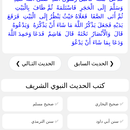
وَسَلَّمَ ‏ ‏إِلَى ‏ ‏الْحَجَرِ ‏ ‏فَاسْتَلَمَهُ ‏ ‏ثُمَّ طَافَ ‏ ‏بِالْبَيْتِ ‏
‏ثُمَّ أَتَى ‏ ‏الصَّفَا ‏ ‏فَعَلَاهُ حَيْثُ يَنْظُرُ إِلَى ‏ ‏الْبَيْتِ ‏ ‏فَرَفَعَ
يَدَيْهِ فَجَعَلَ يَذْكُرُ اللَّهَ مَا شَاءَ أَنْ يَذْكُرَهُ ‏ ‏وَيَدْعُوهُ
قَالَ ‏ ‏وَالْأَنْصَارُ ‏ ‏تَحْتَهُ ‏ ‏قَالَ ‏ ‏هَاشِمٌ ‏ ‏فَدَعَا وَحَمِدَ اللَّهَ
وَدَعَا بِمَا شَاءَ أَنْ يَدْعُوَ ‏
❮ الحديث السابق
الحديث التـالي ❯
كتب الحديث النبوي الشريف
✅ صحيح البخاري
✅ صحيح مسلم
✅ سنن أبي داود
✅ سنن الترمذي