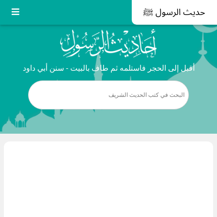
حديث الرسول ﷺ
أقبل إلى الحجر فاستلمه ثم طاف بالبيت - سنن أبي داود