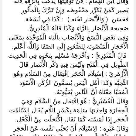
وَقَالَ اِبْن الْهُمَام : لِأَنَّ تَوْقِيتهَا يَذْهَب بِالرِّقَّةِ لِأَنَّهُ
يَصِير كَمَنْ يُكَرِّر مَحْفُوظه وَإِنْ تَبَرَّكَ بِالْمَأْثُورِ
فَحَسَن ‏ ‏( وَالْأَنْصَار تَحْته ) ‏ ‏: كَذَا فِي نُسْخَة
صَحِيحَة الْأَنْصَار بِالرَّاءِ وَكَذَا قَالَهُ الْمُنْذِرِيُّ.
وَفِي بَعْض النُّسَخ وَالْأَنْصَاب بِالْبَاءِ الْمُوَحَّدَة بِمَعْنَى
الْأَحْجَار الْمَنْصُوبَة لِلصُّعُودِ إِلَى الصَّفَا وَاَللَّه أَعْلَم.
‏ ‏قَالَ الْمُنْذِرِيُّ : وَأَخْرَجَهُ مُسْلِم بِنَحْوِهِ فِي الْحَدِيث
الطَّوِيل فِي الْفَتْح وَلَيْسَ فِيهِ ذِكْر الْأَنْصَار قَالَ
الْأَزْهَرِيّ : اِسْتِلَام الْحَجَر اِفْتِعَال مِنْ السَّلَام وَهُوَ
التَّحِيَّة وَكَذَا أَهْل الْيَمَن يُسَمُّونَ الرُّكْن الْأَسْوَد
الْمُحَيَّا مَعْنَاهُ أَنَّ النَّاس يُحَيُّونَهُ.
وَقَالَ الْقُشَيْرِيُّ : هُوَ اِفْتِعَال مِنْ السَّلَام وَهِيَ
الْحِجَارَة وَاحِدَتهَا سَلِمَة بِكَسْرِ اللَّام يُقَال اِسْتَلَمْت
الْحَجَر إِذَا لَمَسْته كَمَا يُقَال اِكْتَحَلْت مِنْ الْكُحْل.
وَقَالَ غَيْره : الِاسْتِلَام أَنْ يُحَيِّي نَفْسه عَنْ الْحَجَر