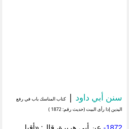
سنن أبي داود
|
كتاب المناسك باب في رفع
اليدين إذا رأى البيت (حديث رقم: 1872 )
1872-
عن أبي هريرة، قال: «أقبل