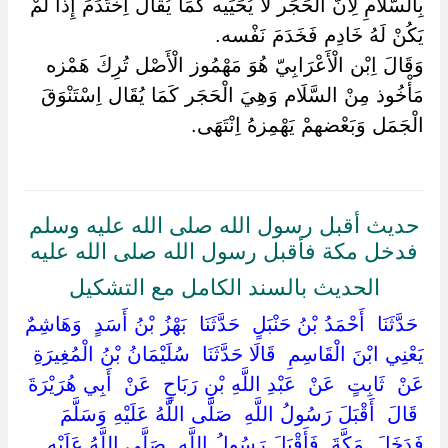
بِالسَّلَامِ لِأَنَّ الْحَجَر لَا يُحَيِّيه كَمَا يُقَال اِخْتَدَمَ إِذَا لَمْ
يَكُنْ لَهُ خَادِم فَخَدَمَ نَفْسه.
وَقَالَ اِبْن الْأَعْرَابِيّ هُوَ مَهْمُوز الْأَصْل تُرِكَ هَمْزه
مَأْخُوذ مِنْ السَّلَام وَهِيَ الْحَجَر كَمَا يُقَال اِسْتَنْوَقَ
الْجَمَل وَبَعْضهمْ يَهْمِزهُ اِنْتَهَى.
حديث أقبل رسول الله صلى الله عليه وسلم
فدخل مكة فأقبل رسول الله صلى الله عليه
الحديث بالسند الكامل مع التشكيل
‏ ‏حَدَّثَنَا ‏ ‏أَحْمَدُ بْنُ حَنْبَلٍ ‏ ‏حَدَّثَنَا ‏ ‏بَهْزُ بْنُ أَسَدٍ ‏ ‏وَهَاشِمٌ
يَعْنِي ابْنَ الْقَاسِمِ ‏ ‏قَالَا حَدَّثَنَا ‏ ‏سُلَيْمَانُ بْنُ الْمُغِيرَةِ ‏
‏عَنْ ‏ ‏ثَابِتٍ ‏ ‏عَنْ ‏ ‏عَبْدِ اللَّهِ بْنِ رَبَاحٍ ‏ ‏عَنْ ‏ ‏أَبِي هُرَيْرَةَ
‏ ‏قَالَ ‏ ‏أَقْبَلَ رَسُولُ اللَّهِ ‏ ‏صَلَّى اللَّهُ عَلَيْهِ وَسَلَّمَ ‏
‏فَدَخَلَ ‏ ‏مَكَّةَ ‏ ‏فَأَقْبَلَ رَسُولُ اللَّهِ ‏ ‏صَلَّى اللَّهُ عَلَيْهِ