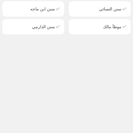
✅ سنن النسائي
✅ سنن ابن ماجه
✅ موطأ مالك
✅ سنن الدارمي