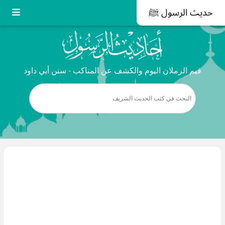
حديث الرسول ﷺ
فيم الرملان اليوم والكشف عن المناكب - سنن أبي داود