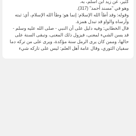
كثير، عن زيد ابن أسلم، به.
وهو في "مسند أحمد" (317).
وقوله: وقد أطأ الله الإسلام: إنما هو: وطأ الله الإسلام، أي: ثبته
وأرساه والواو قد تبدل همزة.
قال الخطابي: وفيه دليل على أن النبي - صلى الله عليه وسلم -
قد يسن الشيء لمعنى، فيزول ذلك المعنى، وتبقى السنة على
حالها، وممن كان يرى الرمل سنة مؤكدة، ويرى على من تركه دما
سفيان الثوري، وقال عامة أهل العلم: ليس على تاركه شيء