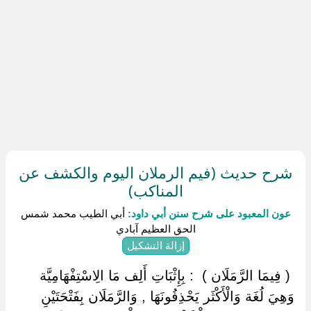
شرح حديث (فيم الرملان اليوم والكشف عن
المناكب)
عون المعبود على شرح سنن أبي داود:
أبي الطيب محمد شمس
الحق العظيم آبادي
إزالة التشكيل
‏ ‏( فِيمَا الرَّمَلَان ) ‏ ‏: بِإِثْبَاتِ أَلِف مَا الِاسْتِفْهَامِيَّة
وَهِيَ لُغَة وَالْأَكْثَر يَحْذِفُونَهَا , وَالرَّمَلَان بِفَتْحَتَيْنِ