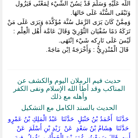
اللَّه عَلَيْهِ وَسَلَّمَ قَدْ يَسُنّ الشَّيْء لِمَعْنًى فَيَزُول
وَتَبْقَى السُّنَّة عَلَى حَالهَا.
وَمِمَّنْ كَانَ يَرَى الرَّمَل سُنَّة مُؤَكَّدَة وَيَرَى عَلَى مَنْ
تَرَكَهُ دَمًا سُفْيَان الثَّوْرِيّ وَقَالَ عَامَّة أَهْل الْعِلْم :
لَيْسَ عَلَى تَارِكه شَيْء اِنْتَهَى.
‏ ‏قَالَ الْمُنْذِرِيُّ : وَأَخْرَجَهُ اِبْن مَاجَهْ.
حديث فيم الرملان اليوم والكشف عن
المناكب وقد أطأ الله الإسلام ونفى الكفر
وأهله مع ذلك
الحديث بالسند الكامل مع التشكيل
‏ ‏حَدَّثَنَا ‏ ‏أَحْمَدُ بْنُ حَنْبَلٍ ‏ ‏حَدَّثَنَا ‏ ‏عَبْدُ الْمَلِكِ بْنُ عَمْرٍو
‏ ‏حَدَّثَنَا ‏ ‏هِشَامُ بْنُ سَعْدٍ ‏ ‏عَنْ ‏ ‏زَيْدِ بْنِ أَسْلَمَ ‏ ‏عَنْ ‏
‏أَبِيهِ ‏ ‏قَالَ سَمِعْتُ ‏ ‏عُمَرَ بْنَ الْخَطَّابِ ‏ ‏يَقُولُ ‏ ‏فِيمَ ‏