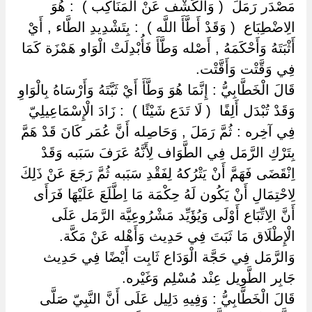
مَصْدَر رَمَلَ ‏ ‏( وَالْكَشْف عَنْ الْمَنَاكِب ) ‏ ‏: هُوَ
الِاضْطِبَاع ‏ ‏( وَقَدْ أَطَّأَ اللَّه ) ‏ ‏: بِتَشْدِيدِ الطَّاء , أَيْ
أَثْبَتَهُ وَأَحْكَمَهُ , أَصْله وَطَّأَ فَأُبْدِلَتْ الْوَاو هَمْزَة كَمَا
فِي وَقَّتْت وَأَقَّتْت.
قَالَ الْخَطَّابِيُّ : إِنَّمَا هُوَ وَطَّأَ أَيْ ثَبَّتَهُ وَأَرْسَاهُ بِالْوَاوِ
وَقَدْ تُبْدَل أَلِفًا ‏ ‏( لَا تَدَع شَيْئًا ) ‏ ‏: زَادَ الْإِسْمَاعِيلِيّ
فِي آخِره : ثُمَّ رَمَلَ , وَحَاصِله أَنَّ عُمَر كَانَ قَدْ هَمَّ
بِتَرْكِ الرَّمَل فِي الطَّوَاف لِأَنَّهُ عَرَفَ سَبَبه وَقَدْ
اِنْقَضَى فَهَمَّ أَنْ يَتْرُكهُ لِفَقْدِ سَبَبه ثُمَّ رَجَعَ عَنْ ذَلِكَ
لِاحْتِمَالِ أَنْ يَكُون لَهُ حِكْمَة مَا اِطَّلَعَ عَلَيْهَا فَرَأَى
أَنَّ الِاتِّبَاع أَوْلَى وَيُؤَيِّد مَشْرُوعِيَّة الرَّمَل عَلَى
الْإِطْلَاق مَا ثَبَتَ فِي حَدِيث وَأَهْله عَنْ مَكَّة.
وَالرَّمَل فِي حَجَّة الْوَدَاع ثَابِت أَيْضًا فِي حَدِيث
جَابِر الطَّوِيل عِنْد مُسْلِم وَغَيْره.
قَالَ الْخَطَّابِيُّ : وَفِيهِ دَلِيل عَلَى أَنَّ النَّبِيّ صَلَّى