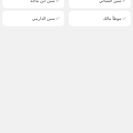
✅ سنن النسائي
✅ سنن ابن ماجه
✅ موطأ مالك
✅ سنن الدارمي