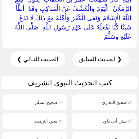
‏الرَّمَلَانُ ‏ ‏الْيَوْمَ وَالْكَشْفُ عَنْ الْمَنَاكِبِ وَقَدْ ‏ ‏أَطَّأَ ‏
‏اللَّهُ الْإِسْلَامَ وَنَفَى الْكُفْرَ وَأَهْلَهُ مَعَ ذَلِكَ لَا نَدَعُ
شَيْئًا كُنَّا نَفْعَلُهُ عَلَى عَهْدِ رَسُولِ اللَّهِ ‏ ‏صَلَّى اللَّهُ
عَلَيْهِ وَسَلَّمَ ‏
❮ الحديث السابق
الحديث التـالي ❯
كتب الحديث النبوي الشريف
✅ صحيح البخاري
✅ صحيح مسلم
✅ سنن أبي داود
✅ سنن الترمذي