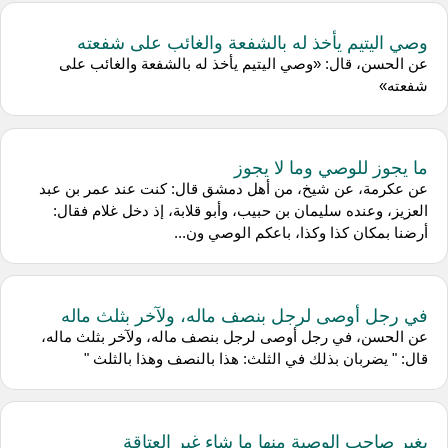
وصي اليتيم يأخذ له بالشفعة والغائب على شفعته
عن الحسن، قال: «وصي اليتيم يأخذ له بالشفعة والغائب على
شفعته»
ما يجوز للوصي وما لا يجوز
عن عكرمة، عن شيخ، من أهل دمشق قال: كنت عند عمر بن عبد
العزيز، وعنده سليمان بن حبيب، وأبو قلابة، إذ دخل غلام فقال:
أرضنا بمكان كذا وكذا، باعكم الوصي ون...
في رجل أوصى لرجل بنصف ماله، ولآخر بثلث ماله
عن الحسن، في رجل أوصى لرجل بنصف ماله، ولآخر بثلث ماله،
قال: " يضربان بذلك في الثلث: هذا بالنصف وهذا بالثلث "
يغير صاحب الوصية منها ما شاء غير العتاقة