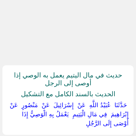
حديث في مال اليتيم يعمل به الوصي إذا
أوصى إلى الرجل
الحديث بالسند الكامل مع التشكيل
‏ ‏حَدَّثَنَا ‏ ‏عُبَيْدُ اللَّهِ ‏ ‏عَنْ ‏ ‏إِسْرَائِيلَ ‏ ‏عَنْ ‏ ‏مَنْصُورٍ ‏ ‏عَنْ ‏
‏إِبْرَاهِيمَ ‏ ‏فِي مَالِ الْيَتِيمِ ‏ ‏يَعْمَلُ بِهِ الْوَصِيُّ إِذَا
أَوْصَى إِلَى الرَّجُلِ ‏