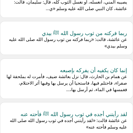
يصيبه المني، أنغسله، أو نغسل الثوب كله، قال: سليمان، قالت:
عائشة، كان النبي صلى الله عليه وسلم «ي...
ربما فركته من ثوب رسول الله ﷺ بيدي
عن عائشة، قالت: «ربما فركته من ثوب رسول الله صلى الله عليه
وسلم بيدي»
إنما كان يكفيه أن يفركه بإصبعه
عن همام بن الحارث، قال: نزل بعائشة ضيف، فأمرت له بملحفة لها
صفراء، فاحتلم فيها، فاستحيا أن يرسل بها وفيها أثر الاحتلام،
فغمسها في الماء، ثم أرسل بها،...
لقد رأيتني أجده في ثوب رسول الله ﷺ فأحته عنه
عن عائشة قالت: «لقد رأيتني أجده في ثوب رسول الله صلى الله
عليه وسلم فأحته عنه»