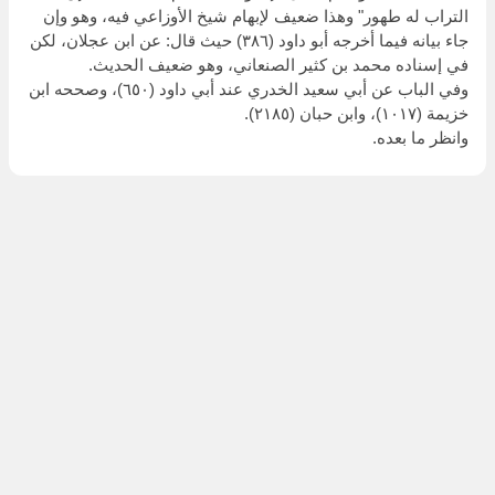
التراب له طهور" وهذا ضعيف لإبهام شيخ الأوزاعي فيه، وهو وإن
جاء بيانه فيما أخرجه أبو داود (٣٨٦) حيث قال: عن ابن عجلان، لكن
في إسناده محمد بن كثير الصنعاني، وهو ضعيف الحديث.
وفي الباب عن أبي سعيد الخدري عند أبي داود (٦٥٠)، وصححه ابن
خزيمة (١٠١٧)، وابن حبان (٢١٨٥).
وانظر ما بعده.