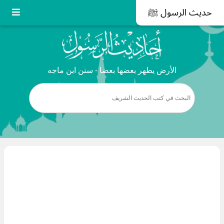
حديث الرسول ﷺ
الأرض يطهر بعضها بعضا - سنن ابن ماجه