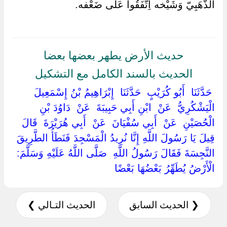
الذَّهَبِيّ وَشَيْخه اِتَّفَقُوا عَلَى ضَعْفه.
حديث الأرض يطهر بعضها بعضا
الحديث بالسند الكامل مع التشكيل
‏ ‏حَدَّثَنَا ‏ ‏أَبُو كُرَيْبٍ ‏ ‏حَدَّثَنَا ‏ ‏إِبْرَاهِيمُ بْنُ إِسْمَعِيلَ
الْيَشْكُرِيُّ ‏ ‏عَنْ ‏ ‏ابْنِ أَبِي حَبِيبَةَ ‏ ‏عَنْ ‏ ‏دَاوُدَ بْنِ
الْحُصَيْنِ ‏ ‏عَنْ ‏ ‏أَبِي سُفْيَانَ ‏ ‏عَنْ ‏ ‏أَبِي هُرَيْرَةَ ‏ ‏قَالَ ‏
‏قِيلَ يَا رَسُولَ اللَّهِ إِنَّا نُرِيدُ الْمَسْجِدَ فَنَطَأُ الطَّرِيقَ
النَّجِسَةَ فَقَالَ رَسُولُ اللَّهِ ‏ ‏صَلَّى اللَّهُ عَلَيْهِ وَسَلَّمَ: ‏
‏الْأَرْضُ يُطَهِّرُ بَعْضُهَا بَعْضًا ‏
❮ الحديث السابق
الحديث التـالي ❯