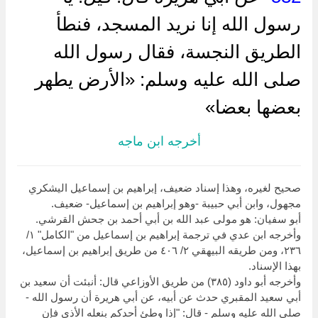
رسول الله إنا نريد المسجد، فنطأ
الطريق النجسة، فقال رسول الله
صلى الله عليه وسلم: «الأرض يطهر
بعضها بعضا»
أخرجه ابن ماجه
صحيح لغيره، وهذا إسناد ضعيف، إبراهيم بن إسماعيل اليشكري
مجهول، وابن أبي حبيبة -وهو إبراهيم بن إسماعيل- ضعيف.
أبو سفيان: هو مولى عبد الله بن أبي أحمد بن جحش القرشي.
وأخرجه ابن عدي في ترجمة إبراهيم بن إسماعيل من "الكامل" ١/
٢٣٦، ومن طريقه البيهقي ٢/ ٤٠٦ من طريق إبراهيم بن إسماعيل،
بهذا الإسناد.
وأخرجه أبو داود (٣٨٥) من طريق الأوزاعي قال: أنبئت أن سعيد بن
أبي سعيد المقبري حدث عن أبيه، عن أبي هريرة أن رسول الله -
صلى الله عليه وسلم - قال: "إذا وطئ أحدكم بنعله الأذى فإن