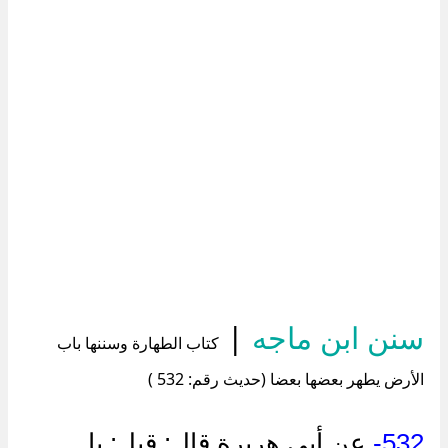
سنن ابن ماجه
|
كتاب الطهارة وسننها باب
الأرض يطهر بعضها بعضا (حديث رقم: 532 )
532-
عن أبي هريرة قال: قيل: يا