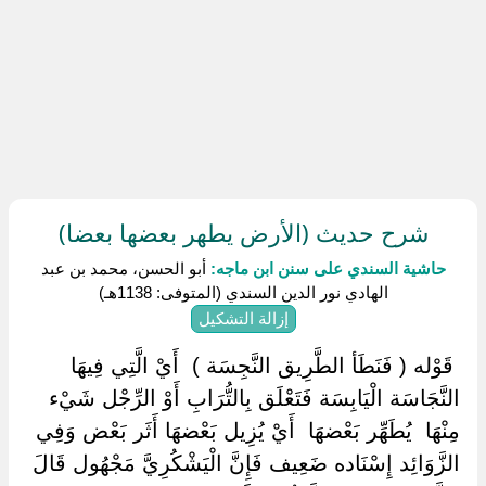
شرح حديث (الأرض يطهر بعضها بعضا)
حاشية السندي على سنن ابن ماجه:
أبو الحسن، محمد بن عبد
الهادي نور الدين السندي (المتوفى: 1138هـ)
إزالة التشكيل
‏ ‏قَوْله ( فَنَطَأ الطَّرِيق النَّجِسَة ) ‏ ‏أَيْ الَّتِي فِيهَا
النَّجَاسَة الْيَابِسَة فَتَعْلَق بِالتُّرَابِ أَوْ الرِّجْل شَيْء
مِنْهَا ‏ ‏يُطَهِّر بَعْضهَا ‏ ‏أَيْ يُزِيل بَعْضهَا أَثَر بَعْض وَفِي
الزَّوَائِد إِسْنَاده ضَعِيف فَإِنَّ الْيَشْكُرِيَّ مَجْهُول قَالَ