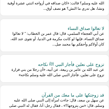
الله عليه وسلم؟ قالت: «كان صداقه في أزواجه اثنتي عشرة أوقية
ونشا، هل تدري ما النش؟ هو نصف أوق...
لا تغالوا صداق النساء
عن أبي العجفاء السلمي، قال: قال عمر بن الخطاب: " لا تغالوا
صداق النساء، فإنها لو كانت مكرمة في الدنيا، أو تقوى عند الله،
كان أولاكم وأحقكم بها محمد صل...
تزوج على نعلين فأجاز النبي ﷺ نكاحه
عن عبد الله بن عامر بن ربيعة، عن أبيه، «أن رجلا من بني فزارة
تزوج على نعلين، فأجاز النبي صلى الله عليه وسلم نكاحه»
قد زوجتكها على ما معك من القرآن
عن سهل بن سعد، قال: جاءت امرأة إلى النبي صلى الله عليه
وسلم، قال: «من يتزوجها؟» ، فقال رجل: أنا، فقال له النبي صلى