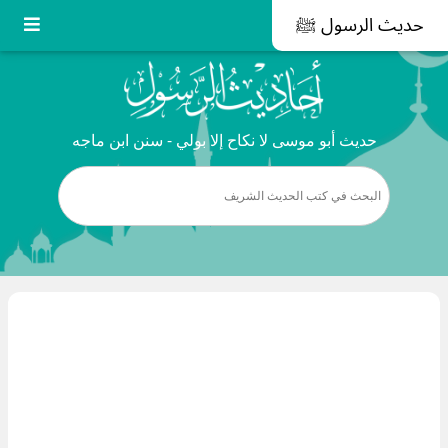
حديث الرسول ﷺ
حديث أبو موسى لا نكاح إلا بولي - سنن ابن ماجه