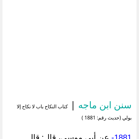
سنن ابن ماجه
|
كتاب النكاح باب لا نكاح إلا
بولي (حديث رقم: 1881 )
1881-
عن أبي موسى، قال: قال