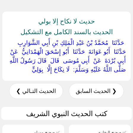
حديث لا نكاح إلا بولي
الحديث بالسند الكامل مع التشكيل
‏ ‏حَدَّثَنَا ‏ ‏مُحَمَّدُ بْنُ عَبْدِ الْمَلِكِ بْنِ أَبِي الشَّوَارِبِ ‏
‏حَدَّثَنَا ‏ ‏أَبُو عَوَانَةَ ‏ ‏حَدَّثَنَا ‏ ‏أَبُو إِسْحَقَ الْهَمْدَانِيُّ ‏ ‏عَنْ ‏
‏أَبِي بُرْدَةَ ‏ ‏عَنْ ‏ ‏أَبِي مُوسَى ‏ ‏قَالَ ‏ ‏قَالَ رَسُولُ اللَّهِ ‏
‏صَلَّى اللَّهُ عَلَيْهِ وَسَلَّمَ: ‏ ‏لَا نِكَاحَ إِلَّا ‏ ‏بِوَلِيٍّ ‏
❮ الحديث السابق
الحديث التـالي ❯
كتب الحديث النبوي الشريف
✅ صحيح البخاري
✅ صحيح مسلم