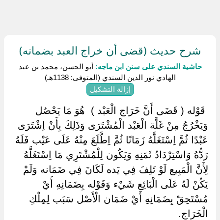
شرح حديث (قضى أن خراج العبد بضمانه)
حاشية السندي على سنن ابن ماجه:
أبو الحسن، محمد بن عبد
الهادي نور الدين السندي (المتوفى: 1138هـ)
إزالة التشكيل
‏ ‏قَوْله ( قَضَى أَنَّ خَرَاج الْعَبْد ) ‏ ‏هُوَ مَا يَحْصُل
وَيَخْرُجُ مِنْ غَلَّة الْعَبْد الْمُشْتَرَى وَذَلِكَ بِأَنْ اِشْتَرَى
عَبْدًا ثُمَّ اِسْتَغَلَّهُ زَمَانًا ثُمَّ اِطَّلَعَ مِنْهُ عَلَى عَيْب فَلَهُ
رَدُّهُ وَاسْتِرْدَادُ ثَمَنِهِ وَيَكُون لِلْمُشْتَرِي مَا اِسْتَغَلَّهُ
لِأَنَّ الْمَبِيع لَوْ تَلِفَ فِي يَده لَكَانَ فِي ضَمَانه وَلَمْ
يَكُنْ لَهُ عَلَى الْبَائِع شَيْء وَقَوْله بِضَمَانِهِ أَيْ
مُسْتَحِقّ بِضَمَانِهِ أَيْ ضَمَان الْأَصْل سَبَب لِمِلْكِ
الْخَرَاج.