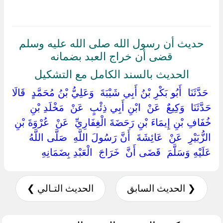
حديث أن رسول الله صلى الله عليه وسلم
قضى أن خراج العبد بضمانه
الحديث بالسند الكامل مع التشكيل
‏ ‏حَدَّثَنَا ‏ ‏أَبُو بَكْرِ بْنُ أَبِي شَيْبَةَ ‏ ‏وَعَلِيُّ بْنُ مُحَمَّدٍ ‏ ‏قَالَا
حَدَّثَنَا ‏ ‏وَكِيعٌ ‏ ‏عَنْ ‏ ‏ابْنِ أَبِي ذِئْبٍ ‏ ‏عَنْ ‏ ‏مَخْلَدِ بْنِ
خُفَافِ بْنِ إِيمَاءَ بْنِ رَحَضَةَ الْغِفَارِيِّ ‏ ‏عَنْ ‏ ‏عُرْوَةَ بْنِ
الزُّبَيْرِ ‏ ‏عَنْ ‏ ‏عَائِشَةَ ‏ ‏أَنَّ رَسُولَ اللَّهِ ‏ ‏صَلَّى اللَّهُ
عَلَيْهِ وَسَلَّمَ ‏ ‏قَضَى أَنَّ ‏ ‏خَرَاجَ ‏ ‏الْعَبْدِ بِضَمَانِهِ ‏
❮ الحديث السابق
الحديث التـالي ❯