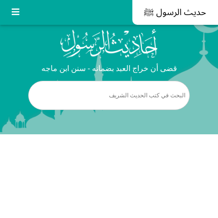
حديث الرسول ﷺ
قضى أن خراج العبد بضمانه - سنن ابن ماجه