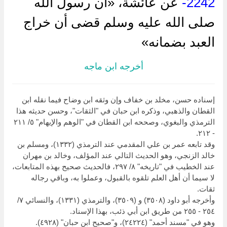
2242-
عن عائشة، «أن رسول الله
صلى الله عليه وسلم قضى أن خراج
العبد بضمانه»
أخرجه ابن ماجه
إسناده حسن، مخلد بن خفاف وإن وثقه ابن وضاح فيما نقله ابن
القطان والذهبي، وذكره ابن حبان في "الثقات"، وحسن حديثه هذا
الترمذي والبغوي، وصححه ابن القطان في "الوهم والإيهام" ٥/ ٢١١
- ٢١٢.
وقد تابعه عمر بن علي المقدمي عند الترمذي (١٣٣٢)، ومسلم بن
خالد الزنجي، وهو الحديث التالي عند المؤلف، وخالد بن مهران
عند الخطيب في "تاريخه" ٨/ ٢٩٧، فالحديث صحيح بهذه المتابعات،
لا سيما أن أهل العلم تلقوه بالقبول، وعملوا به، وباقي رجاله
ثقات.
وأخرجه أبو داود (٣٥٠٨) و (٣٥٠٩)، والترمذي (١٣٣١)، والنسائي ٧/
٢٥٤ - ٢٥٥ من طريق ابن أبي ذئب، بهذا الإسناد.
وهو في "مسند أحمد" (٢٤٢٢٤)، و"صحيح ابن حبان" (٤٩٢٨).