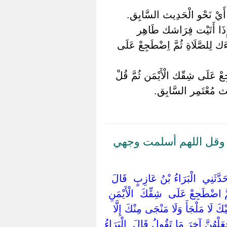
 أَيْ نَحْو الْحَدِيث السَّابِق.
َ إِذَا أَتَيْت فِرَاشك طَاهِر
َك لِلصَّلَاةِ ثُمَّ اِضْطَجِعْ عَلَى
عْ عَلَى شِقّك الْأَيْمَن ثُمَّ قُلْ
ِيث مُعْتَمِر السَّابِق.
وقل اللهم أسلمت وجهي
حَدَّثَنِي ‏ ‏الْبَرَاءُ بْنُ عَازِبٍ ‏ ‏قَالَ ‏
َّ اضْطَجِعْ عَلَى ‏ ‏شِقِّكَ ‏ ‏الْأَيْمَنِ
َ لَا مَلْجَأَ وَلَا مَنْجَى مِنْكَ إِلَّا
لْهُنَّ آخِرَ مَا تَقُولُ قَالَ ‏ ‏الْبَرَاءُ