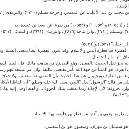
ال الخطابي في "معالم السنن" ٤/ ١٤٣: الفطرة هنا فطرة الدين والاسلام، وقد تكون الفطرة أيضا بم
شاق مع سائر الخصال.
 لم يجز نقل الحديث بالمعنى، وهو الصحيح من مذهب مالك، فإن لفظ النب
ي العرف هو المنبأ من جهة الله بأمر يقتضي تكليفا، وان أمر بتبليغه فهو رس
ها من العارف ويجيبرن عن هذا الحديث بأن المعنى هنا مختلف، ولا خلاف ف
لى من قال: "الرسول" بدل "النبي-صلى الله عليه وسلم-" أن ألفاظ الأذكار 
د بحروفه؛ لأن الإجابة ربما تعلقت بتلك الحروف، أو لعله أوحي إليه بها، فت
هو سليمان بن مهران، ومنصور: هو ابن المعتمر.