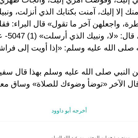
 منك إلا إليك، آمنت بكتابك الذي أنزلت، ون
، واجعلهن آخر ما تقول» قال البراء: فق
وبرسولك ا
 صلى الله عليه وسلم: «إذا أويت إلى فر
براء، عن النبي صلى الله عليه وسلم بهذا قال سف
ال الآخر «توضأ وضوءك للصلاة» وساق معن
أخرجه أبو داوود
ي، ومنصور: هو ابن المعتمر بن عبد الله السلمي.