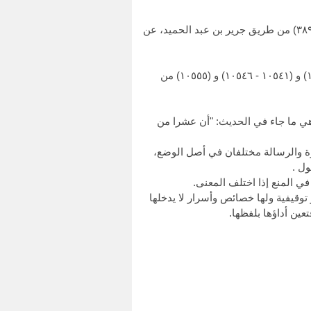
وأخرجه النسائي في "الكبرى" (١٠٥٥٠) عن محمد بن عبد الأعلى، عن المعتمر، وأخرجه مسلم (٢٧١٠)، والترمذي (٣٨٩١) من طريق جرير بن عبد الحميد، عن
وأخرجه البخاري (٦٣١٣) و (٦٣١٥) و (٧٤٨٨)، ومسلم (٢٧١٠)، وابن ماجه (٣٨٧٦)، والترمذي (٣٦٩١)، والنسائي (١٠٥٢٧) و (١٠٥٤١ - ١٠٥٤٦) و (١٠٥٥٥) من
عنى السنة، وهي ما جاء في الحديث: "أن عشرا من
وة والرسالة مختلفان في أصل الوضع،
ول .
ي المنع إذا اختلف المعنى.
توقيفية ولها خصائص وأسرار لا يدخلها
عين أداؤها بلفظها.