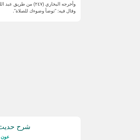
وأخرجه البخاري (٢٤٧) من طريق عبد الله بن المبارك، عن سفيان الثوري، عن منصور وحده، بهذا الإسناد.
وقال فيه: "توضأ وضوءك للصلاة".
شرح حديث 
عون ا