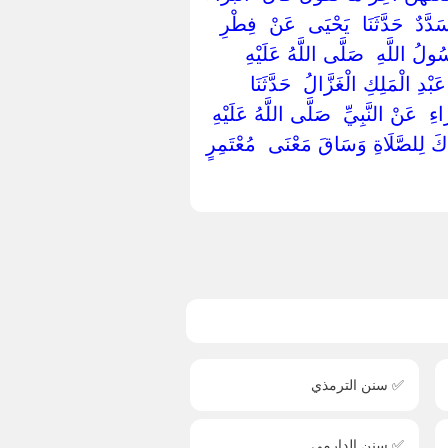
دٌ ‏ ‏حَدَّثَنَا ‏ ‏يَحْيَى ‏ ‏عَنْ ‏ ‏فِطْرِ
ولُ اللَّهِ ‏ ‏صَلَّى اللَّهُ عَلَيْهِ
ْدِ الْمَلِكِ الْغَزَّالُ ‏ ‏حَدَّثَنَا ‏
ءِ ‏ ‏عَنْ النَّبِيِّ ‏ ‏صَلَّى اللَّهُ عَلَيْهِ
َكَ لِلصَّلَاةِ وَسَاقَ مَعْنَى ‏ ‏مُعْتَمِرٍ
✅ سنن الترمذي
✅ سنن الدارمي