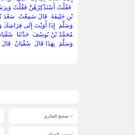
‏ ‏فَقُلْتُ أَسْتَذْكِرُهُنَّ فَقُلْتُ وَبِرَسُو
بْنِ خَلِيفَةَ ‏ ‏قَالَ سَمِعْتُ ‏ ‏سَعْدَ بْن
وَسَلَّمَ ‏ ‏إِذَا أَوَيْتَ إِلَى فِرَاشِكَ وَأَن
‏مُحَمَّدُ بْنُ يُوسُفَ ‏ ‏حَدَّثَنَا ‏ ‏سُفْيَانُ
وَسَلَّمَ ‏ ‏بِهَذَا قَالَ ‏ ‏سُفْيَانُ ‏ ‏قَا
✅ صحيح البخاري
✅ سنن النسائي