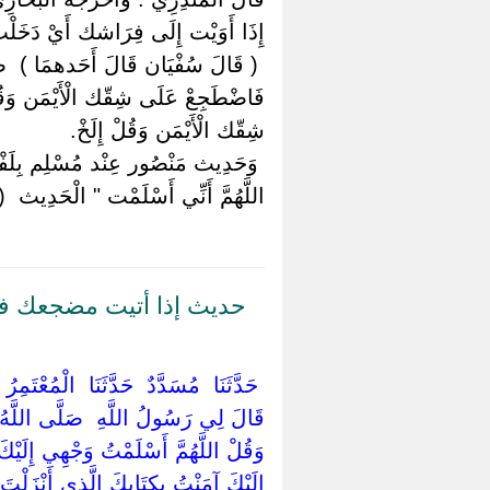
إِذَا أَوَيْت إِلَى فِرَاشك أَيْ دَخَلْت 
‏ ‏( قَالَ سُفْيَان قَالَ أَحَدهمَا ) ‏ ‏ض
فَاضْطَجِعْ عَلَى شِقّك الْأَيْمَن وَقُلْ 
شِقّك الْأَيْمَن وَقُلْ إِلَخْ.
‏ ‏وَحَدِيث مَنْصُور عِنْد مُسْلِم بِلَفْ
اللَّهُمَّ أَنِّي أَسْلَمْت " الْحَدِيث ‏ 
حديث إذا أتيت مضجعك ف
‏ ‏حَدَّثَنَا ‏ ‏مُسَدَّدٌ ‏ ‏حَدَّثَنَا ‏ ‏الْمُعْ
‏قَالَ لِي رَسُولُ اللَّهِ ‏ ‏صَلَّى اللَّهُ ع
وَقُلْ اللَّهُمَّ أَسْلَمْتُ وَجْهِي إِلَيْكَ و
إِلَيْكَ آمَنْتُ بِكِتَابِكَ الَّذِي أَنْزَلْت