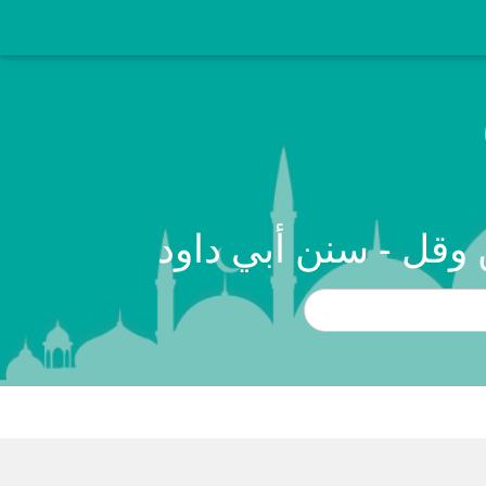
وقل - سنن أبي داود