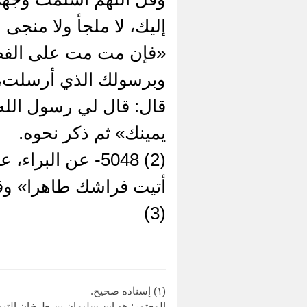
إليك، لا ملجأ ولا منجى
«فإن مت مت على الفطرة
قال: قال لي رسول الله
يمينك» ثم ذكر نحوه.
(2) 5048- عن ال
أتيت فراشك طاهرا» وق
(3)
(١) إسناده صحيح.
المعتمر: هو ابن سليمان بن طرخان التيم