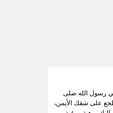
لي رسول الله صلى
طجع على شقك الأيمن،
ليك، رهبة ورغبة