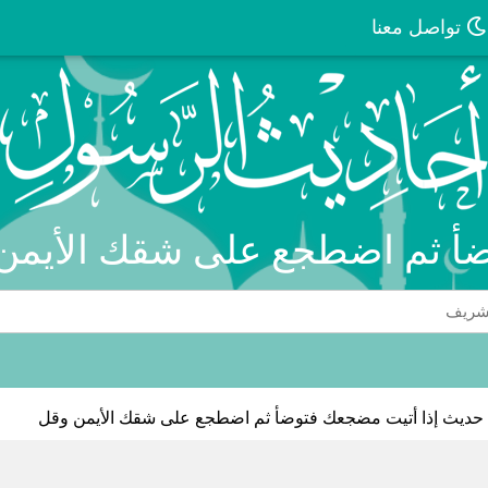
تواصل معنا
أ ثم اضطجع على شقك الأيمن 
حديث إذا أتيت مضجعك فتوضأ ثم اضطجع على شقك الأيمن وقل