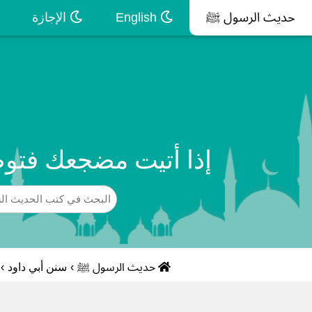
حديث الرسول ﷺ
English
الإجازة
إذا أتيت مضجعك فتوض
حديث الرسول ﷺ
›
سنن أبي داود
›