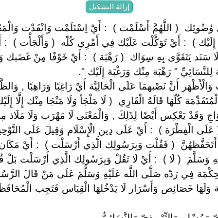
إزالة التشكيل
ل وُضُوئِك ‏ ‏( اللَّهُمَّ أَسْلَمْت ) ‏ ‏: أَيْ اِسْتَلَمْت وَانْقَدْت وَالْ
ِلَيْك ) ‏ ‏: أَيْ تَوَكَّلْت عَلَيْك فِي أَمْرِي كُلّه ‏ ‏( وَأَلْجَأْت ) ‏ ‏: أ
 سَنَد يَتَقَوَّى بِهِ سِوَاك ‏ ‏( رَهْبَة ) ‏ ‏: أَيْ خَوْفًا مِنْ غَضَبك وَعِ
نَّسَائِيِّ " رَهْبَة مِنْك وَرَغْبَة إِلَيْك ".
ت وَالْأَظْهَر أَنَّ نَصْبهمَا عَلَى الْحَالِيَّة أَيْ رَاغِبًا وَرَاهِبًا , وَا
ُتَقَدِّمَة كُلّهَا قَالَهُ الْقَارِي ‏ ‏( لَا مَلْجَأ وَلَا مَنْجَا مِنْك إِلَّا إِلَ
َاجِ وَقَدْ يَعْكِس أَيْضًا لِذَلِكَ , وَالْمَعْنَى لَا مَهْرَب وَلَا مَلَاذ مِن
عَلَى الْفِطْرَة ) ‏ ‏: أَيْ عَلَى دِين الْإِسْلَام وَقِيلَ عَلَى التَّوْحِيد ‏ 
ْ أَتَحَفَّظهُنَّ ‏ ‏( فَقُلْت وَبِرَسُولِك الَّذِي أَرْسَلْت ) ‏ ‏: أَيْ مَكَان
ِ وَسَلَّمَ ‏ ‏( لَا ) ‏ ‏: أَيْ لَا تَقُلْ وَبِرَسُولِك الَّذِي أَرْسَلْت بَلْ 
كْمَة فِي رَدّه صَلَّى اللَّه عَلَيْهِ وَسَلَّمَ عَلَى مَنْ قَالَ الرَّسُول 
يفِيَّة وَلَهَا خَصَائِص وَأَسْرَار لَا يَدْخُلهَا الْقِيَاس فَتَجِب الْمُحَاف
يّ وَمُسْلِم وَالتِّرْمِذِيّ وَالنَّسَائِيُّ.