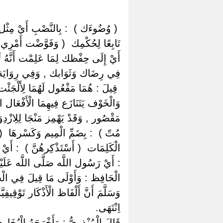
‏ ‏( وُضُوءَك ) ‏ ‏: بِالنَّصْبِ أَيْ مِثْ
تَابِعًا لِحُكْمِك ‏ ‏( وَفَوَّضْت أَمْرِي إ
أَيْ إِلَى حِفْظك لِمَا عَلِمْت أَنَّهُ لَا
فِي رِضَاك وَثَوَابك , وَفِي رِوَايَة لِل
‏ ‏قِيلَ : هُمَا مَفْعُول لَهُمَا لِأَلْجَئْ
وَالْخَوْف يَتَنَازَع فِيهِمَا الْأَفْعَال الْم
مَقْصُور , وَقَدْ يَهْمِز مَنْجَا لِلِازْدِو
مُتّ ) ‏ ‏: بِضَمِّ الْمِيم وَكَسْرهَا ‏ ‏( 
الْكَلِمَات ‏ ‏( أَسْتَذْكِرهُنَّ ) ‏ ‏: أَي
‏: أَيْ رَسُول اللَّه صَلَّى اللَّه عَلَيْه
الْحَافِظ : وَأَوْلَى مَا قِيلَ فِي الْحِ
وَسَلَّمَ أَنَّ أَلْفَاظ الْأَذْكَار تَوْقِ
اِنْتَهَى.
قَالَ الْمُنْذِرِيُّ : وَأَخْرَجَهُ الْبُخَارِ