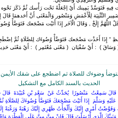
فِيهِ فَتَوَسَّدْ يَمِينك أَيْ اِجْعَلْهُ تَحْت رَأْسك ثُمَّ ذَكَرَ نَحْوه
َمِير التَّثْنِيَة لِلْأَعْمَشِ وَمَنْصُور وَالْمَعْنَى أَنَّ أَحَدهمَا قَال
اللَّهُمَّ إِلَخْ , وَقَالَ الْآخَر إِذَا أَتَيْت مَضْجَعك فَتَوَضَّأْ وُضُوء
ظِ " إِذَا أَخَذْت مَضْجَعك فَتَوَضَّأْ وُضُوءَك لِلصَّلَاةِ ثُمَّ اِضْطَجِ
‏( وَسَاقَ ) ‏ ‏: أَيْ سُفْيَان ‏ ‏( مَعْنَى مُعْتَمِر ) ‏ ‏: أَيْ مَعْنَى حَد
توضأ وضوءك للصلاة ثم اضطجع على شقك الأيمن 
الحديث بالسند الكامل مع التشكيل
تَمِرُ ‏ ‏قَالَ سَمِعْتُ ‏ ‏مَنْصُورًا ‏ ‏يُحَدِّثُ عَنْ ‏ ‏سَعْدِ بْنِ عُبَيْدَةَ ‏ ‏قَالَ 
َلَيْهِ وَسَلَّمَ ‏ ‏إِذَا أَتَيْتَ مَضْجَعَكَ فَتَوَضَّأْ وُضُوءَكَ لِلصَّلَاةِ ثُم
َفَوَّضْتُ أَمْرِي إِلَيْكَ وَأَلْجَأْتُ ظَهْرِي إِلَيْكَ رَهْبَةً وَرَغْبَةً إِلَيْك
َ وَنَبِيِّكَ الَّذِي أَرْسَلْتَ قَالَ فَإِنْ مِتَّ مِتَّ عَلَى الْفِطْرَةِ وَاجْعَ