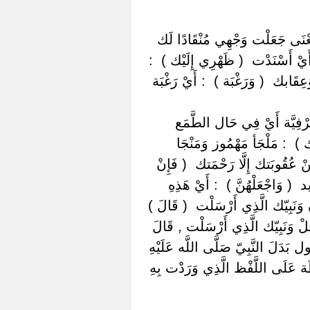
مَعْنَى جَعَلْت وَجْهِي مُنْقَادًا لَك
َيْ أَسْنَدْت ‏ ‏( ظَهْرِي إِلَيْك ) ‏ ‏:
قَابك ‏ ‏( وَرَغْبَة ) ‏ ‏: أَيْ رَغْبَة
لظَّرْفِيَّة أَيْ فِي حَال الطَّمَع
يْك ) ‏ ‏: مَلْجَأ مَهْمُوز وَمَنْجَا
ْ عُقُوبَتك إِلَّا رَحْمَتك ‏ ‏( فَإِنْ
‏( وَاجْعَلْهُنَّ ) ‏ ‏: أَيْ هَذِهِ
 وَنَبِيّك الَّذِي أَرْسَلْت ‏ ‏( قَالَ ) ‏
قُلْ وَنَبِيّك الَّذِي أَرْسَلْت , قَالَ
بَدَلَ النَّبِيّ صَلَّى اللَّه عَلَيْهِ
َظَة عَلَى اللَّفْظ الَّذِي وَرَدْت بِهِ