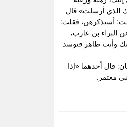
بيك الذي أرسلت» قال
لت: أستذكرهن، فقلت:
لذي أرسلت، قال: «لا، ونبيك الذي أرسلت» (1) 5047- عن البراء بن عازب،
اشك وأنت طاهر فتوسد
يان: قال أحدهما «إذا
ى معتمر.