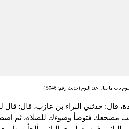
وم باب ما يقال عند النوم (حديث رقم: 5046 )
، قال: حدثني البراء بن عازب، قال: قال 
 أتيت مضجعك فتوضأ وضوءك للصلاة، ثم اض
 إليك، وفوضت أمري إليك، وألجأت ظهري إ