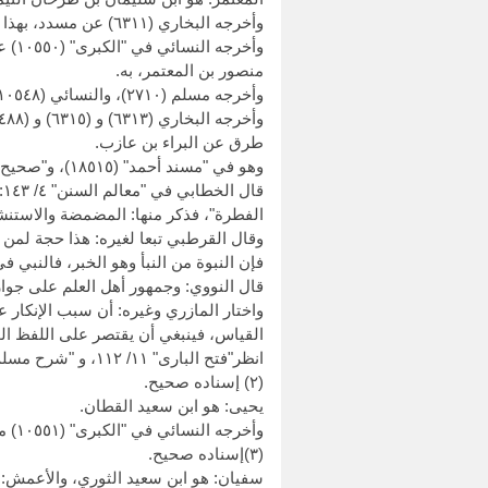
وأخرجه البخاري (٦٣١١) عن مسدد، بهذا الإسناد.
منصور بن المعتمر، به.
وأخرجه مسلم (٢٧١٠)، والنسائي (١٠٥٤٨) و (١٠٥٤٩) و (١٠٥٥٢) و (١٠٥٥٣) من طرق عن سعد بن عبيدة، به.
طرق عن البراء بن عازب.
وهو في "مسند أحمد" (١٨٥١٥)، و"صحيح ابن حبان" (٥٥٢٧) و (٥٥٣٦).
ق
الفطرة"، فذكر منها: المضمضة والاستن
وقال القرطبي تبعا لغيره: هذا حجة لمن
فإن النبوة من النبأ وهو الخبر، فالنبي ف
قال النووي: وجمهور أهل العلم على جواز
واختار المازري وغيره: أن سبب الإنكار ع
القياس، فينبغي أن يقتصر على اللفظ الوار
انظر"فتح البارى" ١١/ ١١٢، و "شرح مسلم" ١٧/ ٢٨.
(٢) إسناده صحيح.
يحيى: هو ابن سعيد القطان.
وأخرجه النسائي في "الكبرى" (١٠٥٥١) من طريق يحيى بن آدم، عن فطر بن خليفة، بهذا الإسناد.
(٣)إسناده صحيح.
سفيان: هو ابن سعيد الثوري، والأعمش: 