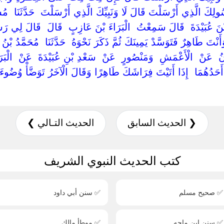
لِكَ الَّذِي أَرْسَلْتَ قَالَ لَا وَنَبِيِّكَ الَّذِي أَرْسَلْتَ ‏ ‏حَدَّثَنَا ‏ ‏مُسَدَّ
َ عُبَيْدَةَ ‏ ‏قَالَ سَمِعْتُ ‏ ‏الْبَرَاءَ بْنَ عَازِبٍ ‏ ‏قَالَ ‏ ‏قَالَ لِي رَسُ
ْتَ طَاهِرٌ فَتَوَسَّدْ يَمِينَكَ ثُمَّ ذَكَرَ نَحْوَهُ ‏ ‏حَدَّثَنَا ‏ ‏مُحَمَّدُ بْنُ عَب
 ‏ ‏عَنْ ‏ ‏الْأَعْمَشِ ‏ ‏وَمَنْصُورٍ ‏ ‏عَنْ ‏ ‏سَعْدِ بْنِ عُبَيْدَةَ ‏ ‏عَنْ ‏ ‏الْبَرَا
لَ أَحَدُهُمَا ‏ ‏إِذَا أَتَيْتَ فِرَاشَكَ طَاهِرًا وَقَالَ الْآخَرُ تَوَضَّأْ وُضُوء
❮ الحديث السابق
الحديث التـالي ❯
كتب الحديث النبوي الشريف
✅ صحيح مسلم
✅ سنن أبي داود
✅ سنن ابن ماجه
✅ موطأ مالك