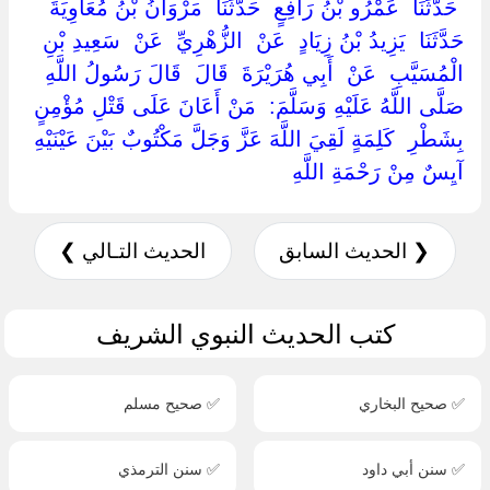
‏ ‏حَدَّثَنَا ‏ ‏عَمْرُو بْنُ رَافِعٍ ‏ ‏حَدَّثَنَا ‏ ‏مَرْوَانُ بْنُ مُعَاوِيَةَ ‏
‏حَدَّثَنَا ‏ ‏يَزِيدُ بْنُ زِيَادٍ ‏ ‏عَنْ ‏ ‏الزُّهْرِيِّ ‏ ‏عَنْ ‏ ‏سَعِيدِ بْنِ
الْمُسَيَّبِ ‏ ‏عَنْ ‏ ‏أَبِي هُرَيْرَةَ ‏ ‏قَالَ ‏ ‏قَالَ رَسُولُ اللَّهِ ‏
‏صَلَّى اللَّهُ عَلَيْهِ وَسَلَّمَ: ‏ ‏مَنْ أَعَانَ عَلَى قَتْلِ مُؤْمِنٍ ‏
‏بِشَطْرِ ‏ ‏كَلِمَةٍ لَقِيَ اللَّهَ عَزَّ وَجَلَّ مَكْتُوبٌ بَيْنَ عَيْنَيْهِ
آيِسٌ مِنْ رَحْمَةِ اللَّهِ ‏
❮ الحديث السابق
الحديث التـالي ❯
كتب الحديث النبوي الشريف
✅ صحيح البخاري
✅ صحيح مسلم
✅ سنن أبي داود
✅ سنن الترمذي