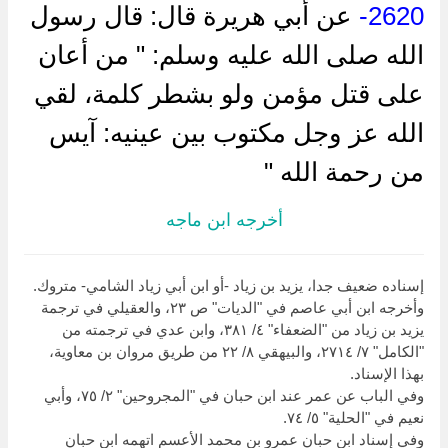
2620-
عن أبي هريرة قال: قال رسول
الله صلى الله عليه وسلم: " من أعان
على قتل مؤمن ولو بشطر كلمة، لقي
الله عز وجل مكتوب بين عينيه: آيس
من رحمة الله "
أخرجه ابن ماجه
إسناده ضعيف جدا، يزيد بن زياد -أو ابن أبي زياد الشامي- متروك.
وأخرجه ابن أبي عاصم في "الديات" ص ٢٣، والعقيلي في ترجمة
يزيد بن زياد من "الضعفاء" ٤/ ٣٨١، وابن عدي في ترجمته من
"الكامل" ٧/ ٢٧١٤، والبيهقي ٨/ ٢٢ من طريق مروان بن معاوية،
بهذا الإسناد.
وفي الباب عن عمر عند ابن حبان في "المجروحين" ٢/ ٧٥، وأبي
نعيم في "الحلية" ٥/ ٧٤.
وفي إسناد ابن حبان عمرو بن محمد الأعسم اتهمه ابن حبان