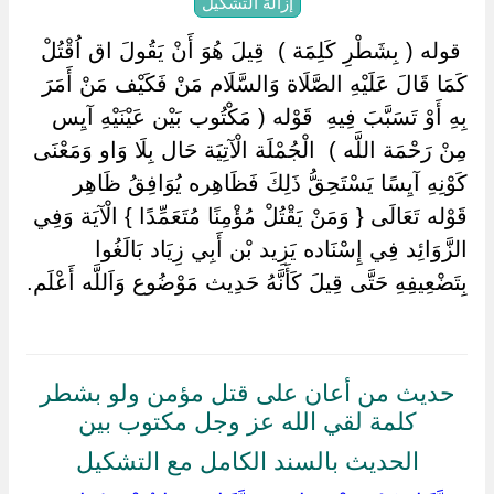
إزالة التشكيل
‏ ‏قوله ( بِشَطْرِ كَلِمَة ) ‏ ‏قِيلَ هُوَ أَنْ يَقُولَ اق اُقْتُلْ
كَمَا قَالَ عَلَيْهِ الصَّلَاة وَالسَّلَام مَنْ فَكَيْف مَنْ أَمَرَ
بِهِ أَوْ تَسَبَّبَ فِيهِ ‏ ‏قَوْله ( مَكْتُوب بَيْن عَيْنَيْهِ آيِس
مِنْ رَحْمَة اللَّه ) ‏ ‏الْجُمْلَة الْآتِيَة حَال بِلَا وَاو وَمَعْنَى
كَوْنِهِ آيِسًا يَسْتَحِقُّ ذَلِكَ فَظَاهِره يُوَافِقُ ظَاهِر
قَوْله تَعَالَى { وَمَنْ يَقْتُلْ مُؤْمِنًا مُتَعَمِّدًا } الْآيَة وَفِي
الزَّوَائِد فِي إِسْنَاده يَزِيد بْن أَبِي زِيَاد بَالَغُوا
بِتَضْعِيفِهِ حَتَّى قِيلَ كَأَنَّهُ حَدِيث مَوْضُوع وَاَللَّه أَعْلَم.
حديث من أعان على قتل مؤمن ولو بشطر
كلمة لقي الله عز وجل مكتوب بين
الحديث بالسند الكامل مع التشكيل