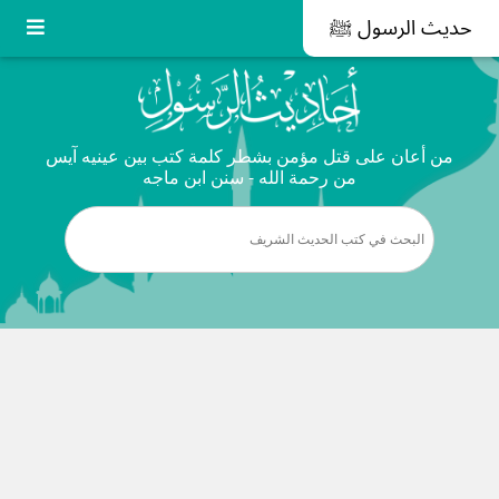
حديث الرسول ﷺ
من أعان على قتل مؤمن بشطر كلمة كتب بين عينيه آيس
من رحمة الله - سنن ابن ماجه