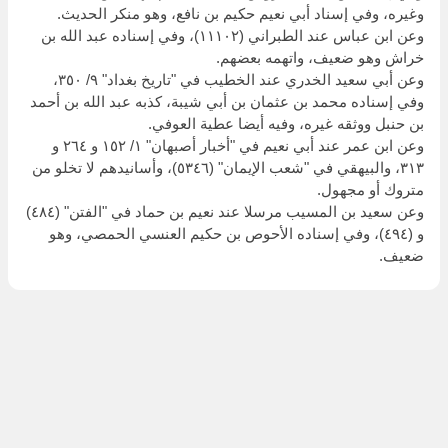
وغيره، وفي إسناد أبي نعيم حكيم بن نافع، وهو منكر الحديث.
وعن ابن عباس عند الطبراني (١١١٠٢)، وفي إسناده عبد الله بن
خراش وهو ضعيف، واتهمه بعضهم.
وعن أبي سعيد الخدري عند الخطيب في "تاريخ بغداد" ٩/ ٣٥٠،
وفي إسناده محمد بن عثمان بن أبي شيبة، كذبه عبد الله بن أحمد
بن حنبل ووثقه غيره، وفيه أيضا عطية العوفي.
وعن ابن عمر عند أبي نعيم في "أخبار أصبهان" ١/ ١٥٢ و ٢٦٤ و
٣١٣، والبيهقي في "شعب الإيمان" (٥٣٤٦)، وأسانيدهم لا تخلو من
متروك أو مجهول.
وعن سعيد بن المسيب مرسلا عند نعيم بن حماد في "الفتن" (٤٨٤)
و (٤٩٤)، وفي إسناده الأحوص بن حكيم العنسي الحمصي، وهو
ضعيف.