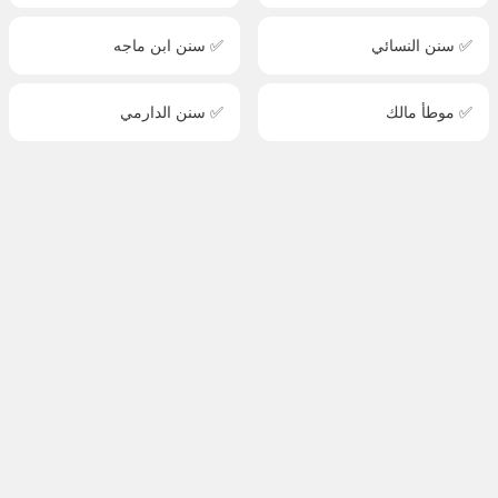
✅ سنن النسائي
✅ سنن ابن ماجه
✅ موطأ مالك
✅ سنن الدارمي