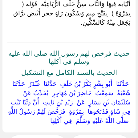
أَنْيَابه فِيهَا وَالنَّاب سِنٌّ خَلْف الرُّبَاعِيَّة ‏ ‏قَوْله (
بِمَرْوَةَ ) ‏ ‏بِفَتْحِ مِيم وَسُكُون رَاءٍ حَجَر أَبْيَض بَرَّاق
يَجْعَل مِنْهُ كَالسِّكِّينِ.
حديث فرخص لهم رسول الله صلى الله عليه
وسلم في أكلها
الحديث بالسند الكامل مع التشكيل
‏ ‏حَدَّثَنَا ‏ ‏أَبُو بِشْرٍ بَكْرُ بْنُ خَلَفٍ ‏ ‏حَدَّثَنَا ‏ ‏غُنْدَرٌ ‏ ‏حَدَّثَنَا ‏
‏شُعْبَةُ ‏ ‏سَمِعْتُ ‏ ‏حَاضِرَ بْنَ مُهَاجِرٍ ‏ ‏يُحَدِّثُ عَنْ ‏
‏سُلَيْمَانَ بْنِ يَسَارٍ ‏ ‏عَنْ ‏ ‏زَيْدِ بْنِ ثَابِتٍ ‏ ‏أَنَّ ذِئْبًا نَيَّبَ
فِي شَاةٍ فَذَبَحُوهَا ‏ ‏بِمَرْوَةٍ ‏ ‏فَرَخَّصَ لَهُمْ رَسُولُ اللَّهِ
‏ ‏صَلَّى اللَّهُ عَلَيْهِ وَسَلَّمَ ‏ ‏فِي أَكْلِهَا ‏