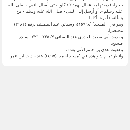
حجرا، فذبحتها به، فقال لهم: لا تأكلوا حتى أسال النبي - صلى الله
عليه وسلم -، أو أرسل إلى النبي - صلى الله عليه وسلم - من
يسأله، فأمره بأكلها.
وهو في "المسند" (١٥٧٦٨)، وسيأتي عند المصنف برقم (٣١٨٢)
مختصرا.
وحديث أبي سعيد الخدري عند النسائي ٧/ ٢٢٥ - ٢٢٦ وسنده
صحيح.
وحديث عدي بن حاتم الآتي بعده.
وانظر تمام شواهده في "مسند أحمد" (٤٥٩٧) عند حديث ابن عمر.