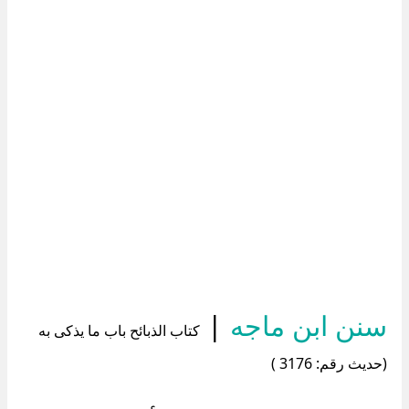
سنن ابن ماجه
|
كتاب الذبائح باب ما يذكى به
(حديث رقم: 3176 )