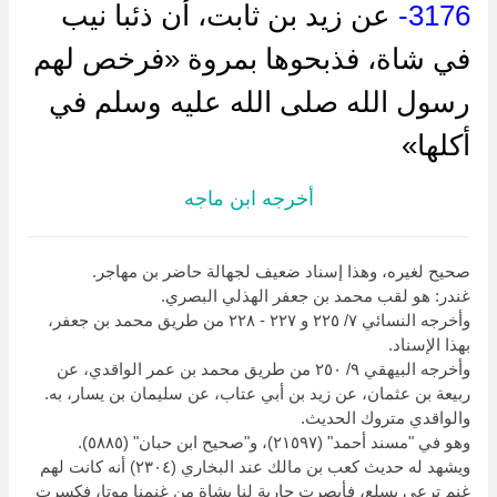
3176-
عن زيد بن ثابت، أن ذئبا نيب
في شاة، فذبحوها بمروة «فرخص لهم
رسول الله صلى الله عليه وسلم في
أكلها»
أخرجه ابن ماجه
صحيح لغيره، وهذا إسناد ضعيف لجهالة حاضر بن مهاجر.
غندر: هو لقب محمد بن جعفر الهذلي البصري.
وأخرجه النسائي ٧/ ٢٢٥ و ٢٢٧ - ٢٢٨ من طريق محمد بن جعفر،
بهذا الإسناد.
وأخرجه البيهقي ٩/ ٢٥٠ من طريق محمد بن عمر الواقدي، عن
ربيعة بن عثمان، عن زيد بن أبي عتاب، عن سليمان بن يسار، به.
والواقدي متروك الحديث.
وهو في "مسند أحمد" (٢١٥٩٧)، و"صحيح ابن حبان" (٥٨٨٥).
ويشهد له حديث كعب بن مالك عند البخاري (٢٣٠٤) أنه كانت لهم
غنم ترعى بسلع، فأبصرت جارية لنا بشاة من غنمنا موتا، فكسرت