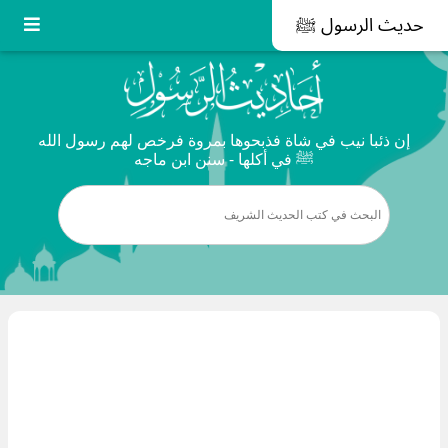
حديث الرسول ﷺ
إن ذئبا نيب في شاة فذبحوها بمروة فرخص لهم رسول الله
ﷺ في أكلها - سنن ابن ماجه