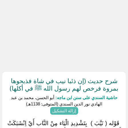
شرح حديث (إن ذئبا نيب في شاة فذبحوها
بمروة فرخص لهم رسول الله ﷺ في أكلها)
حاشية السندي على سنن ابن ماجه:
أبو الحسن، محمد بن عبد
الهادي نور الدين السندي (المتوفى: 1138هـ)
إزالة التشكيل
‏ ‏قَوْله ( نَيَّبَ ) ‏ ‏بِتَشْدِيدِ الْيَاء مِنْ النَّاب أَيْ اِنْشَبَكَتْ