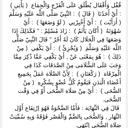
قُفْل وَأَقْفَال يُطْلَق عَلَى الْفَرْج وَالْجِمَاع ‏ ‏( يَأْتِي ) ‏
‏: أَيْ أَحَدُنَا ‏ ‏( قَالَ ) ‏ ‏: النَّبِيّ صَلَّى اللَّه عَلَيْهِ وَسَلَّمَ ‏
‏( أَرَأَيْت ) ‏ ‏: أَيْ أَخْبِرْنِي ‏ ‏( لَوْ وَضَعَهَا ) ‏ ‏: أَيْ
شَهْوَتَهُ ‏ ‏( أَكَانَ يَأْثَمُ ) ‏ ‏: زَادَ مُسْلِمٌ : " فَكَذَلِكَ إِذَا
وَضَعَهَا فِي الْحَلَال كَانَ لَهُ أَجْرٌ " قَالَ النَّبِيّ صَلَّى
اللَّه عَلَيْهِ وَسَلَّمَ ‏ ‏( وَيُجْزِئُ ) ‏ ‏: أَيْ يَكْفِي ‏ ‏( مِنْ
ذَلِكَ ) ‏ ‏: هُوَ بِمَعْنَى عَنْ , أَيْ يَكْفِي عَمَّا ذُكِرَ مِمَّا
وَجَبَ عَلَى السُّلَامَى مِنْ الصَّدَقَات كَذَا فِي
الْمِرْقَاة ‏ ‏( رَكْعَتَانِ ) ‏ ‏: لِأَنَّ الصَّلَاة عَمَلٌ بِجَمِيعِ
أَعْضَاءِ الْبَدَنِ فَيَقُومُ كُلُّ عُضْوٍ بِشُكْرِهِ ‏ ‏( مِنْ
الضُّحَى ) ‏ ‏: أَيْ مِنْ صَلَاة الضُّحَى أَوْ فِي وَقْت
الضُّحَى.
‏ ‏قَالَ فِي النِّهَايَة : فَأَمَّا الضَّحْوَةُ فَهُوَ اِرْتِفَاع أَوَّل
النَّهَار , وَالضُّحَى بِالضَّمِّ وَالْقَصْر فَوْقَهُ وَبِهِ سُمِّيَتْ
صَلَاة الضُّحَى اِنْتَهَى.