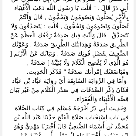
أَبِي ذَرّ قَالَ : " قُلْت يَا رَسُول اللَّه ذَهَبَ الْأَغْنِيَاء
بِالْأَجْرِ يُصَلُّونَ وَيَصُومُونَ وَيَحُجُّونَ , قَالَ وَأَنْتُمْ
تُصَلُّونَ وَتَصُومُونَ وَتَحُجُّونَ , قُلْت : يَتَصَدَّقُونَ وَلَا
نَتَصَدَّقُ , قَالَ وَأَنْتَ فِيك صَدَقَةٌ رَفْعُك الْعَظْمَ عَنْ
الطَّرِيق صَدَقَةٌ وَهِدَايَتُك الطَّرِيقَ صَدَقَةٌ , وَعَوْنُك
الضَّعِيفَ بِفَضْلِ قُوتِك صَدَقَةٌ , وَبَيَانُك عَنْ الْأَرْتَم [
هُوَ الَّذِي لَا يُفْصِح الْكَلَامَ وَلَا يُبَيِّنُهُ ] صَدَقَةٌ ,
وَمُبَاضَعَتُك اِمْرَأَتَك صَدَقَةٌ " فَذَكَرَ الْحَدِيث.
‏ ‏وَأَمَّا فِي الرِّوَايَة السَّابِقَة أَيْ رِوَايَة عَبَّاد بْن عَبَّاد
فَكَانَ ذِكْر الصَّدَقَات فِي صَدْر الْكَلَام مِنْ غَيْر بَيَان
قِصَّة الْأَغْنِيَاء وَالْفُقَرَاء.
‏ ‏وَحَدِيث أَبِي ذَرّ أَخْرَجَهُ مُسْلِم فِي كِتَاب الصَّلَاة
فِي بَاب اِسْتِحْبَاب صَلَاة الْفَتْح حَدَّثَنَا عَبْد اللَّه بْن
مُحَمَّد بْن أَسْمَاء الضُّبَعِيُّ قَالَ أَخْبَرَنَا مَهْدِيٌّ وَهُوَ
اِبْن مَيْمُون أَخْبَرَنَا وَاصِلٌ مَوْلَى أَبِي عُيَيْنَةَ عَنْ