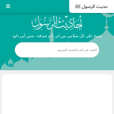
حديث الرسول ﷺ
يصبح على كل سلامى من ابن آدم صدقة - سنن أبي داود