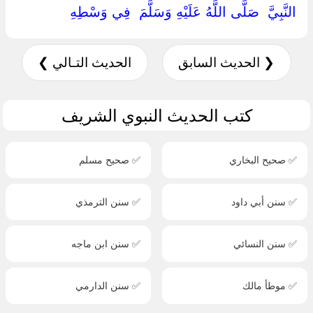
النَّبِيَّ ‏ ‏صَلَّى اللَّهُ عَلَيْهِ وَسَلَّمَ ‏ ‏فِي وَسْطِهِ ‏
❮ الحديث السابق
الحديث التـالي ❯
كتب الحديث النبوي الشريف
✅ صحيح البخاري
✅ صحيح مسلم
✅ سنن أبي داود
✅ سنن الترمذي
✅ سنن النسائي
✅ سنن ابن ماجه
✅ موطأ مالك
✅ سنن الدارمي