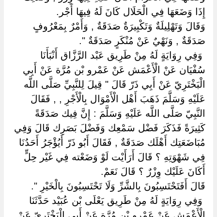
إِذَا وَضَعَهَا فِي الْحَلَال كَانَ لَهُ فِيهَا أَجْر.
وَقَالَ وَتَهْلِيلَةٌ وَتَكْبِيرَةٌ صَدَقَةٌ , وَأَمْرٌ بِمَعْرُوفٍ
صَدَقَةٌ , وَنَهْيٌ عَنْ مُنْكَرٍ صَدَقَةٌ ".
‏ ‏وَفِي رِوَايَةٍ لَهُ مِنْ طَرِيق عَبْد الرَّزَّاق أَنْبَأَنَا
سُفْيَان عَنْ الْأَعْمَش عَنْ عَمْرو بْن مُرَّة عَنْ أَبِي
الْبَخْتَرِيّ عَنْ أَبِي ذَرّ قَالَ " قِيلَ لِلنَّبِيِّ صَلَّى اللَّه
عَلَيْهِ وَسَلَّمَ ذَهَبَ أَهْل الْأَمْوَال بِالْأَجْرِ , , فَقَالَ
النَّبِيّ صَلَّى اللَّه عَلَيْهِ وَسَلَّمَ : إِنَّ فِيك صَدَقَةً
كَثِيرَةً فَذَكَرَ فَضْل سَمْعِك وَفَضْلَ بَصَرِك قَالَ وَفِي
مُبَاضَعَتِك أَهْلَك صَدَقَةٌ , فَقَالَ أَبُو ذَرّ أَيُؤْجَرُ أَحَدُنَا
فِي شَهْوَتِهِ ؟ قَالَ أَرَأَيْت لَوْ وَضَعْته فِي غَيْر حِلٍّ
أَكَانَ عَلَيْك وِزْرٌ ؟ قَالَ نَعَمْ.
قَالَ أَفَتَحْتَسِبُونَ بِالشَّرِّ وَلَا تَحْتَسِبُونَ بِالْخَيْرِ ".
‏ ‏وَفِي رِوَايَةٍ لَهُ مِنْ طَرِيق يَعْلَى بْن عُبَيْد حَدَّثَنَا
الْأَعْمَش عَنْ عَمْرو بْن مُرَّة عَنْ أَبِي الْبَخْتَرِيّ عَنْ