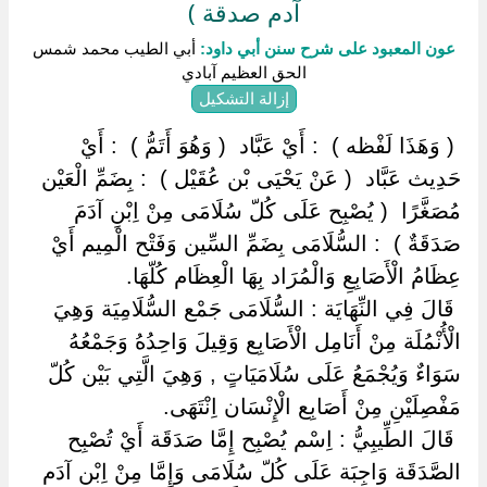
آدم صدقة )
عون المعبود على شرح سنن أبي داود:
أبي الطيب محمد شمس
الحق العظيم آبادي
إزالة التشكيل
‏ ‏( وَهَذَا لَفْظه ) ‏ ‏: أَيْ عَبَّاد ‏ ‏( وَهُوَ أَتَمُّ ) ‏ ‏: أَيْ
حَدِيث عَبَّاد ‏ ‏( عَنْ يَحْيَى بْن عُقَيْل ) ‏ ‏: بِضَمِّ الْعَيْن
مُصَغَّرًا ‏ ‏( يُصْبِح عَلَى كُلّ سُلَامَى مِنْ اِبْنِ آدَمَ
صَدَقَةٌ ) ‏ ‏: السُّلَامَى بِضَمِّ السِّين وَفَتْح الْمِيم أَيْ
عِظَامُ الْأَصَابِعِ وَالْمُرَاد بِهَا الْعِظَام كُلّهَا.
‏ ‏قَالَ فِي النِّهَايَة : السُّلَامَى جَمْع السُّلَامِيَة وَهِيَ
الْأُنْمُلَة مِنْ أَنَامِل الْأَصَابِع وَقِيلَ وَاحِدُهُ وَجَمْعُهُ
سَوَاءٌ وَيُجْمَعُ عَلَى سُلَامَيَاتٍ , وَهِيَ الَّتِي بَيْن كُلّ
مَفْصِلَيْنِ مِنْ أَصَابِع الْإِنْسَان اِنْتَهَى.
‏ ‏قَالَ الطِّيبِيُّ : اِسْم يُصْبِح إِمَّا صَدَقَة أَيْ تُصْبِح
الصَّدَقَة وَاجِبَة عَلَى كُلّ سُلَامَى وَإِمَّا مِنْ اِبْن آدَم