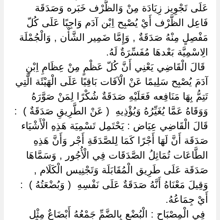
عَلَى تَجْوِيز زِيَادَة مِنْ وَالظَّرْف خَبَره وَصَدَقَة
فَاعِل الظَّرْف أَيْ يُصْبِح اِبْن آدَم وَاجِبًا عَلَى كُلّ
مَفْصِلٍ مِنْهُ صَدَقَةٌ , وَإِمَّا ضَمِير الشَّأْن , وَالْجُمْلَة
الِاسْمِيَّة بَعْدهَا مُفَسِّرَةٌ لَهُ.
‏ ‏قَالَ الْقَاضِي يَعْنِي أَنَّ كُلّ عَظْمٍ مِنْ عِظَامِ اِبْنِ
آدَمَ يُصْبِح سَلِيمًا عَنْ الْآفَات بَاقِيًا عَلَى الْهَيْئَة الَّتِي
تَتِمُّ بِهَا مَنَافِعه فَعَلَيْهِ صَدَقَةٌ شُكْرًا لِمَنْ صَوَّرَهُ
وَوَقَاهُ عَمَّا يُغَيِّرُهُ وَيُؤْذِيهِ ‏ ‏( عَنْ الطَّرِيقِ صَدَقَةٌ ) ‏ ‏:
قَالَ الْقَاضِي عِيَاض : يَحْتَمِل تَسْمِيَة هَذِهِ الْأَشْيَاء
صَدَقَة أَنَّ لَهَا أَجْرًا كَمَا لِلصَّدَقَةِ أَجْر وَأَنَّ هَذِهِ
الطَّاعَات تُمَاثِلُ الصَّدَقَات فِي الْأُجُور , وَسَمَّاهَا
صَدَقَة عَلَى طَرِيق الْمُقَابَلَة وَتَجْنِيس الْكَلَام ,
وَقِيلَ مَعْنَاهُ أَنَّهُ صَدَقَةٌ عَلَى نَفْسِهِ ‏ ‏( وَبُضْعَتُهُ ) ‏ ‏:
أَيْ جِمَاعُهُ.
‏ ‏فِي الْمِصْبَاح : الْبُضْع بِالضَّمِّ جَمْعُهُ أَبْضَاعٌ مِثْل