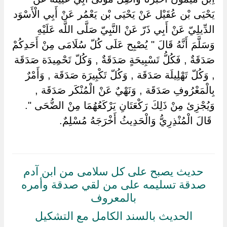
يَحْيَى بْن عُقَيْل عَنْ يَحْيَى بْن يَعْمُر عَنْ أَبِي الْأَسْوَد
الدِّيلِيّ عَنْ أَبِي ذَرّ عَنْ النَّبِيّ صَلَّى اللَّه عَلَيْهِ
وَسَلَّمَ أَنَّهُ قَالَ " يُصْبِح عَلَى كُلّ سُلَامَى مِنْ أَحَدِكُمْ
صَدَقَةٌ , فَكُلُّ تَسْبِيحَةٍ صَدَقَةٌ , وَكُلّ تَحْمِيدَة صَدَقَة
, وَكُلّ تَهْلِيلَة صَدَقَة , وَكُلّ تَكْبِيرَة صَدَقَة , وَأَمْرٌ
بِالْمَعْرُوفِ صَدَقَة , وَنَهْيٌ عَنْ الْمُنْكَر صَدَقَة ,
وَيُجْزِئ مِنْ ذَلِكَ رَكْعَتَانِ يَرْكَعُهُمَا مِنْ الضُّحَى ".
‏ ‏قَالَ الْمُنْذِرِيُّ وَالْحَدِيثُ أَخْرَجَهُ مُسْلِمٌ.
حديث يصبح على كل سلامى من ابن آدم
صدقة تسليمه على من لقي صدقة وأمره
بالمعروف
الحديث بالسند الكامل مع التشكيل