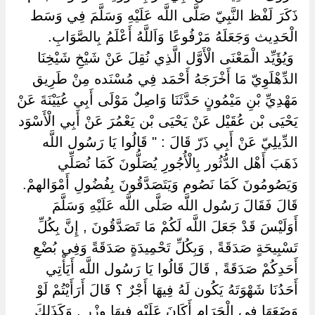
ذَكَرَ لَفْظ النَّبِيّ صَلَّى اللَّه عَلَيْهِ وَسَلَّمَ فِي وَسَط
الْحَدِيث وَجَعَلَهُ مَرْفُوعًا وَاَللَّهُ أَعْلَمُ بِالصَّوَابِ.
‏ ‏وَيُؤَيِّد الْمَعْنَى الْأَوَّل الَّذِي نُقِلَ عَنْ شَيْخِ شَيْخِنَا
الدِّهْلَوِيّ مَا أَخْرَجَهُ أَحْمَد فِي مُسْنَده مِنْ طَرِيق
مَهْدِيِّ بْنِ مَيْمُونٍ حَدَّثَنَا وَاصِلٌ مَوْلَى أَبِي عُيَيْنَةَ عَنْ
يَحْيَى بْن عُقَيْل عَنْ يَحْيَى بْن يَعْمُرَ عَنْ أَبِي الْأَسْوَد
الدِّيلِيّ عَنْ أَبِي ذَرّ قَالَ : " قَالُوا يَا رَسُول اللَّه
ذَهَبَ أَهْل الدُّثُور بِالْأُجُورِ يُصَلُّونَ كَمَا نُصَلِّي
وَيَصُومُونَ كَمَا نَصُوم وَيَتَصَدَّقُونَ بِفُضُولِ أَمْوَالهمْ.
قَالَ فَقَالَ رَسُول اللَّه صَلَّى اللَّه عَلَيْهِ وَسَلَّمَ
أَوَلَيْسَ قَدْ جَعَلَ اللَّه لَكُمْ مَا تَصَدَّقُونَ , إِنَّ بِكُلِّ
تَسْبِيحَةٍ صَدَقَةً , وَبِكُلِّ تَحْمِيدَةٍ صَدَقَةً وَفِي بُضْعِ
أَحَدِكُمْ صَدَقَةً , قَالَ قَالُوا يَا رَسُول اللَّه أَيَأْتِي
أَحَدُنَا شَهْوَتَهُ يَكُون لَهُ فِيهَا أَجْرٌ ؟ قَالَ أَرَأَيْتُمْ لَوْ
وَضَعَهَا فِي الْحَرَام أَكَانَ عَلَيْهِ فِيهَا وِزْر , وَكَذَلِكَ