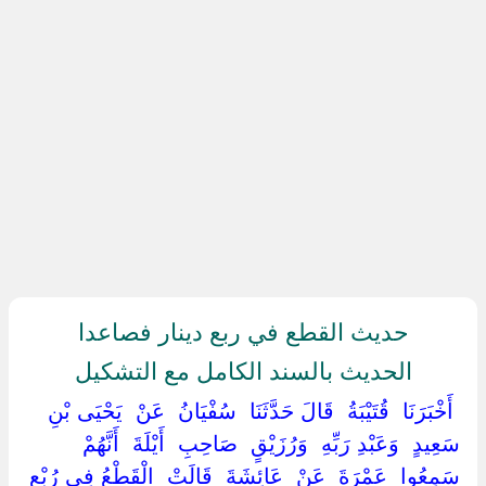
حديث القطع في ربع دينار فصاعدا
الحديث بالسند الكامل مع التشكيل
‏ ‏أَخْبَرَنَا ‏ ‏قُتَيْبَةُ ‏ ‏قَالَ حَدَّثَنَا ‏ ‏سُفْيَانُ ‏ ‏عَنْ ‏ ‏يَحْيَى بْنِ
سَعِيدٍ ‏ ‏وَعَبْدِ رَبِّهِ ‏ ‏وَرُزَيْقٍ ‏ ‏صَاحِبِ ‏ ‏أَيْلَةَ ‏ ‏أَنَّهُمْ
سَمِعُوا ‏ ‏عَمْرَةَ ‏ ‏عَنْ ‏ ‏عَائِشَةَ ‏ ‏قَالَتْ ‏ ‏الْقَطْعُ فِي رُبْعِ