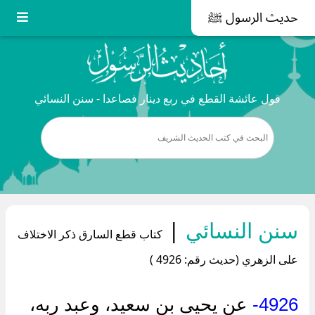
حديث الرسول ﷺ
قول عائشة القطع في ربع دينار فصاعدا - سنن النسائي
سنن النسائي
|
كتاب قطع السارق ذكر الاختلاف
على الزهري (حديث رقم: 4926 )
4926-
عن يحيى بن سعيد، وعبد ربه،