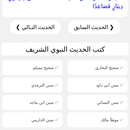
دِينَارٍ فَصَاعِدًا ‏
❮ الحديث السابق
الحديث التـالي ❯
كتب الحديث النبوي الشريف
✅ صحيح البخاري
✅ صحيح مسلم
✅ سنن أبي داود
✅ سنن الترمذي
✅ سنن النسائي
✅ سنن ابن ماجه
✅ موطأ مالك
✅ سنن الدارمي