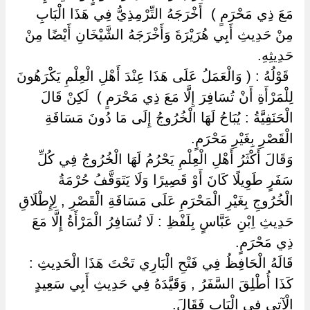
مَعَ ذِي مَحْرَمٍ ) ‏ ‏أَخْرَجَهُ التِّرْمِذِيُّ فِي هَذَا الْبَابِ
مِنْ حَدِيثِ أَبِي هُرَيْرَةَ وَأَخْرَجَهُ الشَّيْخَانِ أَيْضًا مِنْ
حَدِيثِهِ.
‏ ‏قَوْلُهُ : ( وَالْعَمَلُ عَلَى هَذَا عِنْدَ أَهْلِ الْعِلْمِ يَكْرَهُونَ
لِلْمَرْأَةِ أَنْ تُسَافِرَ إِلَّا مَعَ ذِي مَحْرَمٍ ) ‏ ‏لَكِنْ قَالَ
الْحَنَفِيَّةُ : يُبَاحُ لَهَا الْخُرُوجُ إِلَى مَا دُونَ مَسَافَةِ
الْقَصْرِ بِغَيْرِ مَحْرَمٍ.
وَقَالَ أَكْثَرُ أَهْلِ الْعِلْمِ يَحْرُمُ لَهَا الْخُرُوجُ فِي كُلِّ
سَفَرٍ طَوِيلًا كَانَ أَوْ قَصِيرًا وَلَا يَتَوَقَّفُ حُرْمَةُ
الْخُرُوجِ بِغَيْرِ الْمَحْرَمِ عَلَى مَسَافَةِ الْقَصْرِ , لِإِطْلَاقِ
حَدِيثِ اِبْنِ عَبَّاسٍ بِلَفْظِ : لَا تُسَافِرُ الْمَرْأَةُ إِلَّا مَعَ
ذِي مَحْرَمٍ.
قَالَهُ الْحَافِظُ فِي فَتْحِ الْبَارِي تَحْتَ هَذَا الْحَدِيثِ :
كَذَا أُطْلِقَ السَّفَرُ , وَقَيَّدَهُ فِي حَدِيثِ أَبِي سَعِيدٍ
الْآتِي فِي الْبَابِ فَقَالَ.