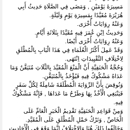
مَسِيرَةَ يَوْمَيْنِ , وَمَضَى فِي الصَّلَاةِ حَدِيثُ أَبِي
هُرَيْرَةَ مُقَيَّدًا بِمَسِيرَةِ يَوْمٍ وَلَيْلَةٍ.
وَعَنْهُ رِوَايَاتٌ أُخْرَى.
وَحَدِيثُ اِبْنِ عُمَرَ فِيهِ مُقَيَّدًا بِثَلَاثَةِ أَيَّامٍ.
وَعَنْهُ رِوَايَاتٌ أُخْرَى أَيْضًا.
وَقَدْ عَمِلَ أَكْثَرُ الْعُلَمَاءِ فِي هَذَا الْبَابِ بِالْمُطْلَقِ
لِاخْتِلَافِ التَّقْيِيدَاتِ اِنْتَهَى.
وَحُجَّةُ الْحَنَفِيَّةِ أَنَّ الْمَنْعَ الْمُقَيَّدَ بِالثَّلَاثِ مُتَيَقَّنٌ وَمَا
عَدَاهُ مَشْكُوكٌ فِيهِ فَيُؤْخَذُ بِالْمُتَيَقَّنِ.
وَنُوقِضَ بِأَنَّ الرِّوَايَةَ الْمُطْلَقَةَ شَامِلَةٌ لِكُلِّ سَفَرٍ
فَيَنْبَغِي الْأَخْذُ بِهَا وَطَرْحُ مَا عَدَاهَا , فَإِنَّهُ مَشْكُوكٌ
فِيهِ.
وَمِنْ قَوَاعِدِ الْحَنَفِيَّةِ تَقْدِيمُ الْخَبَرِ الْعَامِّ عَلَى
الْخَاصِّ , وَتَرْكُ حَمْلِ الْمُطْلَقِ عَلَى الْمُقَيَّدِ.
وَخَالَفُوا ذَلِكَ هُنَا وَالِاخْتِلَافُ إِنَّمَا وَقَعَ فِي الْأَحَادِيثِ