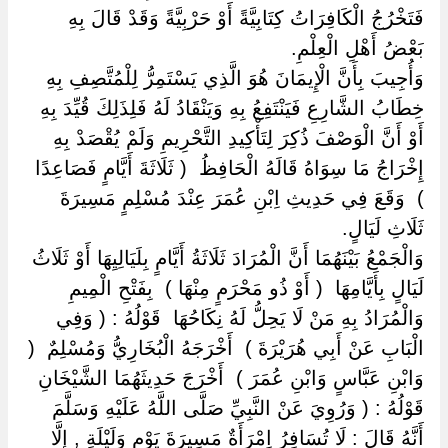
فَتَخْرُجُ الْكَافِرَاتُ كِتَابِيَّةً أَوْ حَرْبِيَّةً وَقَدْ قَالَ بِهِ
بَعْضُ أَهْلِ الْعِلْمِ.
وَأُجِيبَ بِأَنَّ الْإِيمَانَ هُوَ الَّذِي يَسْتَمِرُّ لِلْمُتَّصِفِ بِهِ
خِطَابُ الشَّارِعِ فَيَنْتَفِعُ بِهِ وَيَنْقَادُ لَهُ فَلِذَلِكَ قُيِّدَ بِهِ
أَوْ أَنَّ الْوَصْفَ ذُكِرَ لِتَأْكِيدِ التَّحْرِيمِ وَلَمْ يُقْصَدْ بِهِ
إِخْرَاجُ مَا سِوَاهُ قَالَهُ الْحَافِظُ ‏ ‏( ثَلَاثَةَ أَيَّامٍ فَصَاعِدًا
) ‏ ‏وَقَعَ فِي حَدِيثِ اِبْنِ عُمَرَ عِنْدَ مُسْلِمٍ مَسِيرَةَ
ثَلَاثِ لَيَالٍ.
وَالْجَمْعُ بَيْنَهُمَا أَنَّ الْمُرَادَ ثَلَاثَةُ أَيَّامٍ بِلَيَالِيِهَا أَوْ ثَلَاثُ
لَيَالٍ بِأَيَّامِهَا ‏ ‏( أَوْ ذُو مَحْرَمٍ مِنْهَا ) ‏ ‏بِفَتْحِ الْمِيمِ
وَالْمُرَادُ بِهِ مَنْ لَا يَحِلُّ لَهُ نِكَاحُهَا ‏ ‏قَوْلُهُ : ( وَفِي
الْبَابِ عَنْ أَبِي هُرَيْرَةَ ) ‏ ‏أَخْرَجَهُ الْبُخَارِيُّ وَمُسْلِمٌ ‏ ‏(
وَابْنِ عَبَّاسٍ وَابْنِ عُمَرَ ) ‏ ‏أَخْرَجَ حَدِيثَهُمَا الشَّيْخَانِ ‏
‏قَوْلُهُ : ( وَرُوِيَ عَنْ النَّبِيِّ صَلَّى اللَّهُ عَلَيْهِ وَسَلَّمَ
أَنَّهُ قَالَ : لَا تُسَافِرُ اِمْرَأَةٌ مَسِيرَةَ يَوْمٍ وَلَيْلَةٍ , إِلَّا