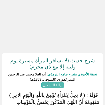
شرح حديث (لا تسافر المرأة مسيرة يوم
وليلة إلا مع ذي محرم)
تحفة الأحوذي بشرح جامع الترمذي:
أبو العلا محمد عبد الرحمن
المباركفورى (المتوفى: 1353هـ)
إزالة التشكيل
‏ ‏قَوْلُهُ : ( لَا يَحِلُّ لِامْرَأَةٍ تُؤْمِنُ بِاَللَّهِ وَالْيَوْمِ الْآخِرِ ) ‏
‏مَفْهُومُهُ أَنَّ النَّهْيَ الْمَذْكُورَ يَخْتَصُّ بِالْمُؤْمِنَاتِ