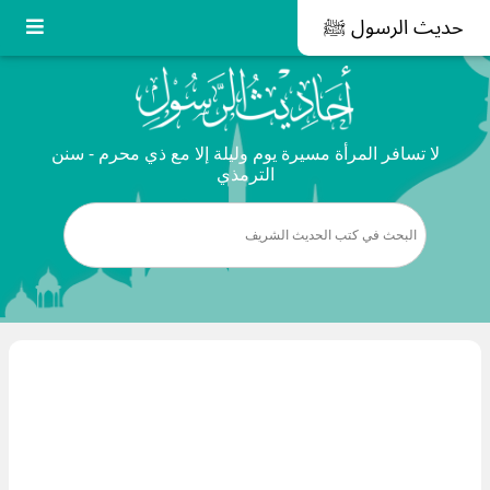
حديث الرسول ﷺ
لا تسافر المرأة مسيرة يوم وليلة إلا مع ذي محرم - سنن
الترمذي