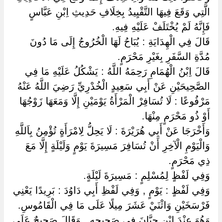
الَّتِي وَقَعَ فِيهَا التَّقْيِيدُ بِخِلَافِ حَدِيثِ اِبْنِ عَبَّاسٍ
فَإِنَّهُ لَمْ يُخْتَلَفْ عَلَيْهِ فِيهِ.
قَالَ فِي الْهِدَايَةِ : يُبَاحُ لَهَا الْخُرُوجُ إِلَى مَا دُونَ
مُدَّةِ السَّفَرِ بِغَيْرِ مَحْرَمٍ.
قَالَ اِبْنُ الْهُمَامِ رَحِمَهُ اللَّهُ : يَشْكُلُ عَلَيْهِ مَا فِي
الصَّحِيحَيْنِ عَنْ أَبِي سَعِيدٍ الْخُدْرِيِّ رَضِيَ اللَّهُ عَنْهُ
مَرْفُوعًا : لَا تُسَافِرْ الْمَرْأَةُ يَوْمَيْنِ إِلَّا وَمَعَهَا زَوْجُهَا
أَوْ ذُو مَحْرَمٍ مِنْهَا.
وَأَخْرَجَا عَنْ أَبِي هُرَيْرَةَ : لَا يَحِلُّ لِامْرَأَةٍ تُؤْمِنُ بِاَللَّهِ
وَالْيَوْمِ الْآخِرِ أَنْ تُسَافِرَ مَسِيرَةَ يَوْمٍ وَلَيْلَةٍ إِلَّا مَعَ
ذِي مَحْرَمٍ.
وَفِي لَفْظٍ لِمُسْلِمٍ : مَسِيرَةَ لَيْلَةٍ.
وَفِي لَفْظٍ : يَوْمٍ , وَفِي لَفْظِ أَبِي دَاوُدَ : بَرِيدًا يَعْنِي
فَرْسَخَيْنِ وَاثْنَيْ عَشَرَ مِيلًا عَلَى مَا فِي الْقَامُوسِ.
وَهُوَ عِنْدَ اِبْنِ حِبَّانَ فِي صَحِيحِهِ , وَقَالَ صَحِيحٌ عَلَى