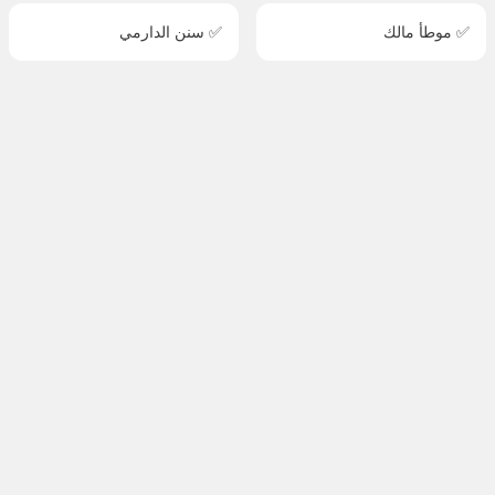
✅ موطأ مالك
✅ سنن الدارمي