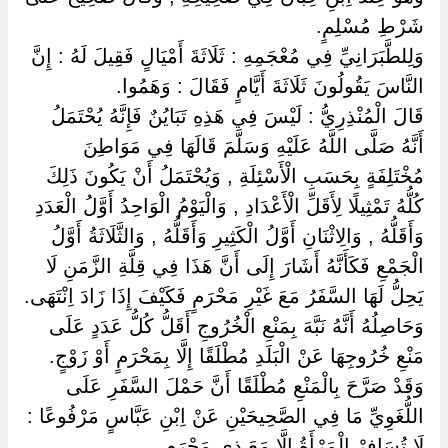
شَرْطِ مُسْلِمٍ.
وَلِلطَّبَرَانِيِّ فِي مُعْجَمِهِ : ثَلَاثَةَ أَمْيَالٍ فَقِيلَ لَهُ : إِنَّ
النَّاسَ يَقُولُونَ ثَلَاثَةَ أَيَّامٍ فَقَالَ : وَهَمُوا.
قَالَ الْمُنْذِرِيُّ : لَيْسَ فِي هَذِهِ تَبَايُنٌ فَإِنَّهُ يُحْتَمَلُ
أَنَّهُ صَلَّى اللَّهُ عَلَيْهِ وَسَلَّمَ قَالَهَا فِي مَوَاطِنَ
مُخْتَلِفَةٍ بِحَسَبِ الْأَسْئِلَةِ , وَيُحْتَمَلُ أَنْ يَكُونَ ذَلِكَ
كُلُّهُ تَمْثِيلًا لِأَقَلِّ الْأَعْدَادِ , وَالْيَوْمُ الْوَاحِدُ أَوَّلُ الْعَدَدِ
وَأَقَلُّهُ , وَالِاثْنَانِ أَوَّلُ الْكَثِيرِ وَأَقَلُّهُ , وَالثَّلَاثَةُ أَوَّلُ
الْجَمْعِ فَكَأَنَّهُ أَشَارَ إِلَى أَنَّ هَذَا فِي قِلَّةِ الزَّمَنِ لَا
يَحِلُّ لَهَا السَّفَرُ مَعَ غَيْرِ مَحْرَمٍ فَكَيْفَ إِذَا زَادَ اِنْتَهَى.
وَحَاصِلُهُ أَنَّهُ نَبَّهَ بِمَنْعِ الْخُرُوجِ أَقَلُّ كُلُّ عَدَدٍ عَلَى
مَنْعِ خُرُوجِهَا عَنْ الْبَلَدِ مُطْلَقًا إِلَّا بِمَحْرَمٍ أَوْ زَوْجٍ.
وَقَدْ صَرَّحَ بِالْمَنْعِ مُطْلَقًا أَنَّ حَمْلَ السَّفَرِ عَلَى
اللُّغَوِيِّ مَا فِي الصَّحِيحَيْنِ عَنْ اِبْنِ عَبَّاسٍ مَرْفُوعًا :
لَا تُسَافِرْ الْمَرْأَةُ إِلَّا مَعَ ذِي مَحْرَمٍ.