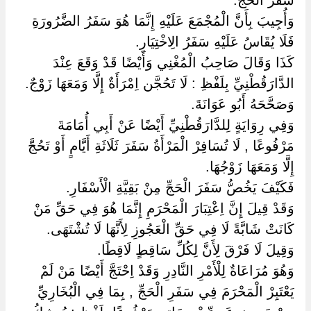
سَفَرُ الْحَجِّ.
وَأُجِيبَ بِأَنَّ الْمُجْمَعَ عَلَيْهِ إِنَّمَا هُوَ سَفَرُ الضَّرُورَةِ
فَلَا يُقَاسُ عَلَيْهِ سَفَرُ الِاخْتِيَارِ.
كَذَا وَقَالَ صَاحِبُ الْمُغْنِي وَأَيْضًا قَدْ وَقَعَ عِنْدَ
الدَّارَقُطْنِيِّ بِلَفْظِ : لَا تَحُجَّن اِمْرَأَةٌ إِلَّا وَمَعَهَا زَوْجٌ.
وَصَحَّحَهُ أَبُو عَوَانَةَ.
وَفِي رِوَايَةٍ لِلدَّارَقُطْنِيِّ أَيْضًا عَنْ أَبِي أُمَامَةَ
مَرْفُوعًا , لَا تُسَافِرْ الْمَرْأَةُ سَفَرَ ثَلَاثَةِ أَيَّامٍ أَوْ تَحُجَّ
إِلَّا وَمَعَهَا زَوْجُهَا.
فَكَيْفَ يَخُصُّ سَفَرَ الْحَجِّ مِنْ بَقِيَّةِ الْأَسْفَارِ.
وَقَدْ قِيلَ إِنَّ اِعْتِبَارَ الْمَحْرَمِ إِنَّمَا هُوَ فِي حَقِّ مَنْ
كَانَتْ شَابَّةً لَا فِي حَقِّ الْعَجُوزِ لِأَنَّهَا لَا تُشْتَهَى.
وَقِيلَ لَا فَرْقَ لِأَنَّ لِكُلِّ سَاقِطٍ لَاقِطًا.
وَهُوَ مُرَاعَاةٌ لِلْأَمْرِ النَّادِرِ وَقَدْ اِحْتَجَّ أَيْضًا مَنْ لَمْ
يَعْتَبِرْ الْمَحْرَمَ فِي سَفَرِ الْحَجِّ , بِمَا فِي الْبُخَارِيِّ