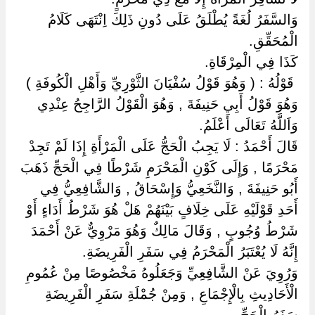
وَالسَّفَرُ لُغَةً يُطْلَقُ عَلَى دُونِ ذَلِكَ اِنْتَهَى كَلَامُ
الْمُحَقِّقِ.
كَذَا فِي الْمِرْقَاةِ.
‏ ‏قَوْلُهُ : ( وَهُوَ قَوْلُ سُفْيَانَ الثَّوْرِيِّ وَأَهْلِ الْكُوفَةِ ) ‏
‏وَهُوَ قَوْلُ أَبِي حَنِيفَةَ , وَهُوَ الْقَوْلُ الرَّاجِحُ عِنْدِي
وَاَللَّهُ تَعَالَى أَعْلَمُ.
قَالَ أَحْمَدُ : لَا يَجِبُ الْحَجُّ عَلَى الْمَرْأَةِ إِذَا لَمْ تَجِدْ
مَحْرَمًا , وَإِلَى كَوْنِ الْمَحْرَمِ شَرْطًا فِي الْحَجِّ ذَهَبَ
أَبُو حَنِيفَةَ , وَالنَّخَعِيُّ وَإِسْحَاقُ , وَالشَّافِعِيُّ فِي
أَحَدِ قَوْلَيْهِ عَلَى خِلَافٍ بَيْنَهُمْ هَلْ هُوَ شَرْطُ أَدَاءٍ أَوْ
شَرْطُ وُجُوبٍ , وَقَالَ مَالِكٌ وَهُوَ مَرْوِيٌّ عَنْ أَحْمَدَ
إِنَّهُ لَا يُعْتَبَرُ الْمَحْرَمُ فِي سَفَرِ الْفَرِيضَةِ.
وَرُوِيَ عَنْ الشَّافِعِيِّ وَجَعَلُوهُ مَخْصُوصًا مِنْ عُمُومِ
الْأَحَادِيثِ بِالْإِجْمَاعِ , وَمِنْ جُمْلَةِ سَفَرِ الْفَرِيضَةِ