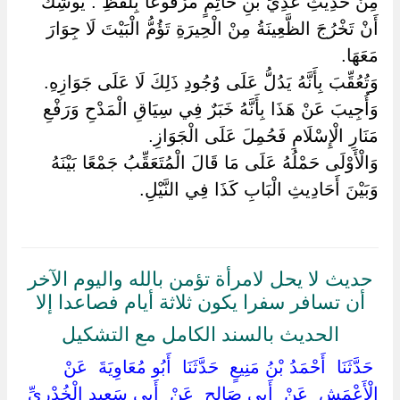
مِنْ حَدِيثِ عَدِيِّ بْنِ حَاتِمٍ مَرْفُوعًا بِلَفْظِ : يُوشِكُ
أَنْ تَخْرُجَ الظَّعِينَةُ مِنْ الْحِيرَةِ تَؤُمُّ الْبَيْتَ لَا جِوَارَ
مَعَهَا.
وَتُعُقِّبَ بِأَنَّهُ يَدُلُّ عَلَى وُجُودِ ذَلِكَ لَا عَلَى جَوَازِهِ.
وَأُجِيبَ عَنْ هَذَا بِأَنَّهُ خَبَرٌ فِي سِيَاقِ الْمَدْحِ وَرَفْعِ
مَنَارِ الْإِسْلَامِ فَحُمِلَ عَلَى الْجَوَازِ.
وَالْأَوْلَى حَمْلُهُ عَلَى مَا قَالَ الْمُتَعَقِّبُ جَمْعًا بَيْنَهُ
وَبَيْنَ أَحَادِيثِ الْبَابِ كَذَا فِي النَّيْلِ.
حديث لا يحل لامرأة تؤمن بالله واليوم الآخر
أن تسافر سفرا يكون ثلاثة أيام فصاعدا إلا
الحديث بالسند الكامل مع التشكيل
‏ ‏حَدَّثَنَا ‏ ‏أَحْمَدُ بْنُ مَنِيعٍ ‏ ‏حَدَّثَنَا ‏ ‏أَبُو مُعَاوِيَةَ ‏ ‏عَنْ ‏
‏الْأَعْمَشِ ‏ ‏عَنْ ‏ ‏أَبِي صَالِحٍ ‏ ‏عَنْ ‏ ‏أَبِي سَعِيدٍ الْخُدْرِيِّ ‏