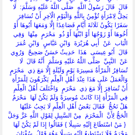
‏قَالَ ‏ ‏قَالَ رَسُولُ اللَّهِ ‏ ‏صَلَّى اللَّهُ عَلَيْهِ وَسَلَّمَ: ‏ ‏لَا
يَحِلُّ لِامْرَأَةٍ تُؤْمِنُ بِاللَّهِ وَالْيَوْمِ الْآخِرِ أَنْ تُسَافِرَ
سَفَرًا يَكُونُ ثَلَاثَةَ أَيَّامٍ فَصَاعِدًا إِلَّا وَمَعَهَا أَبُوهَا أَوْ
أَخُوهَا أَوْ زَوْجُهَا أَوْ ابْنُهَا أَوْ ذُو ‏ ‏مَحْرَمٍ ‏ ‏مِنْهَا ‏ ‏وَفِي ‏
‏الْبَاب ‏ ‏عَنْ ‏ ‏أَبِي هُرَيْرَةَ ‏ ‏وَابْنِ عَبَّاسٍ ‏ ‏وَابْنِ عُمَرَ ‏
‏قَالَ ‏ ‏أَبُو عِيسَى ‏ ‏هَذَا ‏ ‏حَدِيثٌ حَسَنٌ صَحِيحٌ ‏ ‏وَرُوِي
عَنْ ‏ ‏النَّبِيِّ ‏ ‏صَلَّى اللَّهُ عَلَيْهِ وَسَلَّمَ ‏ ‏أَنَّهُ قَالَ ‏ ‏لَا
تُسَافِرُ الْمَرْأَةُ مَسِيرَةَ يَوْمٍ وَلَيْلَةٍ إِلَّا مَعَ ذِي ‏ ‏مَحْرَمٍ ‏
‏وَالْعَمَلُ عَلَى هَذَا عِنْدَ أَهْلِ الْعِلْمِ يَكْرَهُونَ لِلْمَرْأَةِ
أَنْ تُسَافِرَ إِلَّا مَعَ ذِي ‏ ‏مَحْرَمٍ ‏ ‏وَاخْتَلَفَ أَهْلُ الْعِلْمِ
فِي الْمَرْأَةِ إِذَا كَانَتْ مُوسِرَةً وَلَمْ يَكُنْ لَهَا ‏ ‏مَحْرَمٌ ‏
‏هَلْ تَحُجُّ ‏ ‏فَقَالَ بَعْضُ أَهْلِ الْعِلْمِ لَا يَجِبُ عَلَيْهَا
الْحَجُّ لِأَنَّ ‏ ‏الْمَحْرَمَ ‏ ‏مِنْ السَّبِيلِ لِقَوْلِ اللَّهِ عَزَّ وَجَلَّ
‏ { ‏مَنْ اسْتَطَاعَ إِلَيْهِ سَبِيلًا ‏} ‏فَقَالُوا إِذَا لَمْ يَكُنْ لَهَا
مَحْرَمٌ فَلَا تَسْتَطِيعُ إِلَيْهِ سَبِيلًا وَهُوَ قَوْلُ ‏ ‏سُفْيَانَ