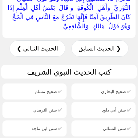
الثَّوْرِيِّ ‏ ‏وَأَهْلِ ‏ ‏الْكُوفَةِ ‏ ‏و قَالَ ‏ ‏بَعْضُ أَهْلِ الْعِلْمِ إِذَا
كَانَ الطَّرِيقُ آمِنًا فَإِنَّهَا تَخْرُجُ مَعَ النَّاسِ فِي الْحَجِّ
وَهُوَ قَوْلُ ‏ ‏مَالِكٍ ‏ ‏وَالشَّافِعِيِّ ‏
❮ الحديث السابق
الحديث التـالي ❯
كتب الحديث النبوي الشريف
✅ صحيح البخاري
✅ صحيح مسلم
✅ سنن أبي داود
✅ سنن الترمذي
✅ سنن النسائي
✅ سنن ابن ماجه