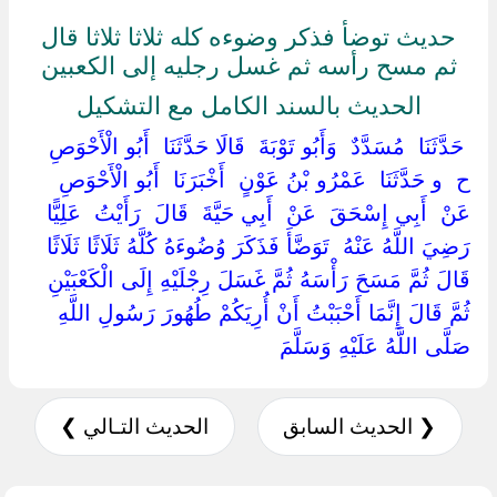
حديث توضأ فذكر وضوءه كله ثلاثا ثلاثا قال
ثم مسح رأسه ثم غسل رجليه إلى الكعبين
الحديث بالسند الكامل مع التشكيل
‏ ‏حَدَّثَنَا ‏ ‏مُسَدَّدٌ ‏ ‏وَأَبُو تَوْبَةَ ‏ ‏قَالَا حَدَّثَنَا ‏ ‏أَبُو الْأَحْوَصِ ‏
‏ح ‏ ‏و حَدَّثَنَا ‏ ‏عَمْرُو بْنُ عَوْنٍ ‏ ‏أَخْبَرَنَا ‏ ‏أَبُو الْأَحْوَصِ ‏
‏عَنْ ‏ ‏أَبِي إِسْحَقَ ‏ ‏عَنْ ‏ ‏أَبِي حَيَّةَ ‏ ‏قَالَ ‏ ‏رَأَيْتُ ‏ ‏عَلِيًّا ‏
‏رَضِيَ اللَّهُ عَنْهُ ‏ ‏تَوَضَّأَ فَذَكَرَ وُضُوءَهُ كُلَّهُ ثَلَاثًا ثَلَاثًا
قَالَ ثُمَّ مَسَحَ رَأْسَهُ ثُمَّ غَسَلَ رِجْلَيْهِ إِلَى الْكَعْبَيْنِ
ثُمَّ قَالَ إِنَّمَا أَحْبَبْتُ أَنْ أُرِيَكُمْ طُهُورَ رَسُولِ اللَّهِ ‏
‏صَلَّى اللَّهُ عَلَيْهِ وَسَلَّمَ ‏
❮ الحديث السابق
الحديث التـالي ❯