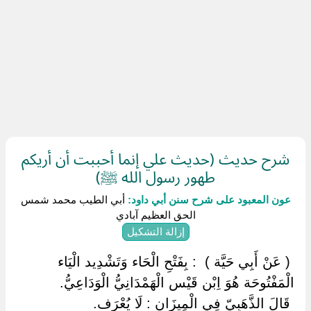
شرح حديث (حديث علي إنما أحببت أن أريكم
طهور رسول الله ﷺ)
عون المعبود على شرح سنن أبي داود:
أبي الطيب محمد شمس
الحق العظيم آبادي
إزالة التشكيل
‏ ‏( عَنْ أَبِي حَيَّة ) ‏ ‏: بِفَتْحِ الْحَاء وَتَشْدِيد الْيَاء
الْمَفْتُوحَة هُوَ اِبْن قَيْس الْهَمْدَانِيُّ الْوَدَاعِيُّ.
‏ ‏قَالَ الذَّهَبِيّ فِي الْمِيزَان : لَا يُعْرَف.