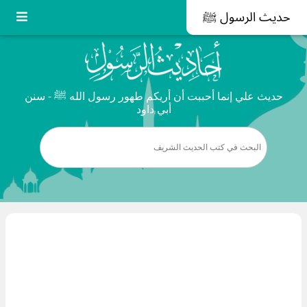
حديث الرسول ﷺ
حديث علي إنما أحببت أن أريكم طهور رسول الله ﷺ - سنن
أبي داود