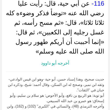
116-
عن أبي حية، قال: رأيت عليا
رضي الله عنه «توضأ فذكر وضوءه كله
ثلاثا ثلاثا»، قال: «ثم مسح رأسه، ثم
غسل رجليه إلى الكعبين»، ثم قال:
«إنما أحببت أن أريكم طهور رسول
الله صلى الله عليه وسلم»
أخرجه أبو داوود
حديت صحيح، وهذا إسناد حسن، أبو حية -وهو ابن قيس الوادعي-
وثقه ابن نمير، وصحح له ابن السكن، وقال أحمد: شيخ، وذكره ابن
حبان في "الثقات".
أبو توبة: هو الربيع بن نافع، وأبو الأحوص: هو سلام بن سليم، وأبو
إسحاق: هو عمرو بن عبد الله السبيعي.
وأخرجه الترمذي (48)، والنسائي في "الكبرى" (102) و (162)، وابن