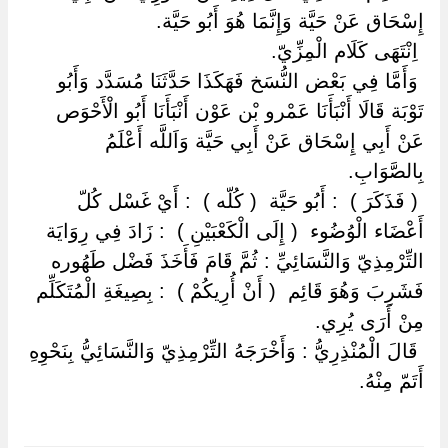
إِسْحَاق عَنْ حَيَّة وَإِنَّمَا هُوَ أَبُو حَيَّة.
‏ ‏اِنْتَهَى كَلَام الْمِزِّيّ.
‏ ‏وَأَمَّا فِي بَعْض النُّسَخ فَهَكَذَا حَدَّثَنَا مُسَدَّد وَأَبُو
تَوْبَة قَالَا أَنْبَأَنَا عَمْرو بْن عَوْن أَنْبَأَنَا أَبُو الْأَحْوَص
عَنْ أَبِي إِسْحَاق عَنْ أَبِي حَيَّة وَاَللَّه أَعْلَمُ
بِالصَّوَابِ.
‏ ‏( فَذَكَرَ ) ‏ ‏: أَبُو حَيَّة ‏ ‏( كُلّه ) ‏ ‏: أَيْ غَسْل كُلّ
أَعْضَاء الْوُضُوء ‏ ‏( إِلَى الْكَعْبَيْنِ ) ‏ ‏: زَادَ فِي رِوَايَة
التِّرْمِذِيّ وَالنَّسَائِيِّ : ثُمَّ قَامَ فَأَخَذَ فَضْل طَهُوره
فَشَرِبَ وَهُوَ قَائِم ‏ ‏( أَنْ أُرِيكُمْ ) ‏ ‏: بِصِيغَةِ الْمُتَكَلِّم
مِنْ أَرَى يُرِي.
‏ ‏قَالَ الْمُنْذِرِيُّ : وَأَخْرَجَهُ التِّرْمِذِيّ وَالنَّسَائِيُّ بِنَحْوِهِ
أَتَمّ مِنْهُ.