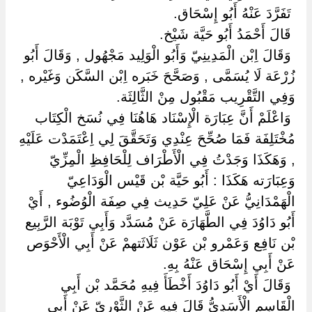
‏ ‏تَفَرَّدَ عَنْهُ أَبُو إِسْحَاق.
‏ ‏قَالَ أَحْمَدُ أَبُو حَيَّة شَيْخ.
‏ ‏وَقَالَ اِبْن الْمَدِينِيّ وَأَبُو الْوَلِيد مَجْهُول , وَقَالَ أَبُو
زُرْعَة لَا يُسَمَّى , وَصَحَّحَ خَبَره اِبْن السَّكَن وَغَيْره ,
وَفِي التَّقْرِيب مَقْبُول مِنْ الثَّالِثَة.
‏ ‏وَاعْلَمْ أَنَّ عِبَارَة الْإِسْنَاد هَاهُنَا فِي نُسَخ الْكِتَاب
مُخْتَلِفَة فَمَا صُحِّحَ عِنْدِي وَتَحَقَّقَ لِي اِعْتَمَدْت عَلَيْهِ
, وَهَكَذَا وَجَدْتُ فِي الْأَطْرَاف لِلْحَافِظِ الْمِزِّيّ
وَعِبَارَته هَكَذَا : أَبُو حَيَّة بْن قَيْس الْوَدَاعِيّ
الْهَمْدَانِيُّ عَنْ عَلِيّ حَدِيث فِي صِفَة الْوُضُوء , أَيْ
أَبُو دَاوُدَ فِي الطَّهَارَة عَنْ مُسَدَّد وَأَبِي تَوْبَة الرَّبِيع
بْن نَافِع وَعَمْرو بْن عَوْن ثَلَاثَتهمْ عَنْ أَبِي الْأَحْوَص
عَنْ أَبِي إِسْحَاق عَنْهُ بِهِ.
‏ ‏وَقَالَ أَيْ أَبُو دَاوُدَ أَخْطَأَ فِيهِ مُحَمَّد بْن أَبِي
الْقَاسِم الْأَسَدِيُّ قَالَ فِيهِ عَنْ الثَّوْرِيّ عَنْ أَبِي