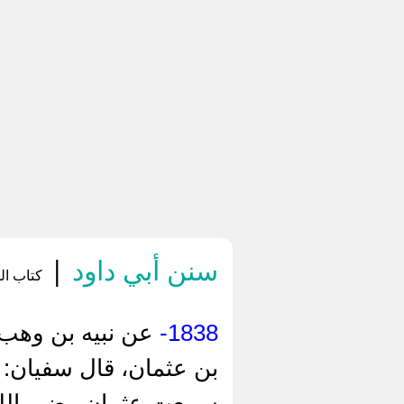
سنن أبي داود
|
كتاب الم
1838-
عن نبيه بن وهب، 
بن عثمان، قال سفيان: و
سمعت عثمان رضي الله 