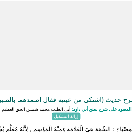
ح حديث (اشتكى من عينيه فقال اضمدهما بالصبر
لمعبود على شرح سنن أبي داود:
أبي الطيب محمد شمس الحق العظيم آب
إزالة التشكيل
صْبَاح : السِّمَة هِيَ الْعَلَامَة وَمِنْهُ الْمَوْسِم , لِأَنَّهُ مُعَلَّم يُجْتَ