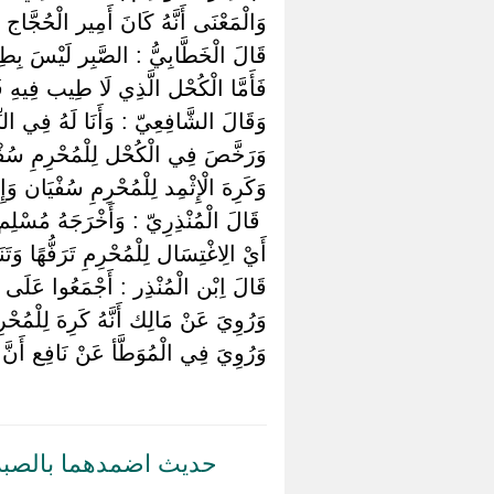
وَالْمَعْنَى أَنَّهُ كَانَ أَمِير الْحُجَّاج
قَالَ الْخَطَّابِيُّ : الصَّبِر لَيْسَ بِطِي
فَأَمَّا الْكُحْل الَّذِي لَا طِيب فِيهِ فَ
وَقَالَ الشَّافِعِيّ : وَأَنَا لَهُ فِي الن
وَرَخَّصَ فِي الْكُحْل لِلْمُحْرِمِ سُفْي
وَكَرِهَ الْإِثْمِد لِلْمُحْرِمِ سُفْيَان و
‏ ‏قَالَ الْمُنْذِرِيّ : وَأَخْرَجَهُ مُسْلِم 
أَيْ الِاغْتِسَال لِلْمُحْرِمِ تَرَفُّهًا وَتَنَ
قَالَ اِبْن الْمُنْذِر : أَجْمَعُوا عَلَى أَ
وَرُوِيَ عَنْ مَالِك أَنَّهُ كَرِهَ لِلْمُحْ
وَرُوِيَ فِي الْمُوَطَّأ عَنْ نَافِع أَنَّ 
حديث اضمدهما بالصبر