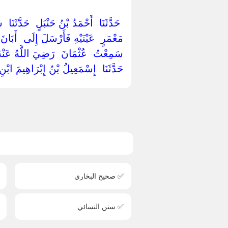
‏ ‏حَدَّثَنَا ‏ ‏أَحْمَدُ بْنُ حَنْبَلٍ ‏ ‏حَدَّثَ
مَعْمَرٍ ‏ ‏عَيْنَيْهِ فَأَرْسَلَ إِلَى ‏ ‏أَبَا
سَمِعْتُ ‏ ‏عُثْمَانَ ‏ ‏رَضِيَ اللَّهُ عَنْهُ ‏
‏حَدَّثَنَا ‏ ‏إِسْمَعِيلُ بْنُ إِبْرَاهِيمَ ابْنِ ع
✅ صحيح البخاري
✅ سنن النسائي