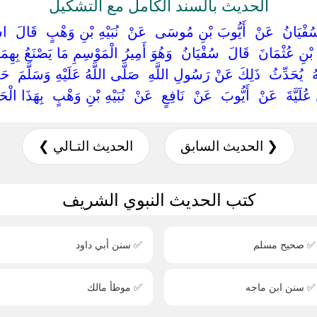
الحديث بالسند الكامل مع التشكيل
نَا ‏ ‏سُفْيَانُ ‏ ‏عَنْ ‏ ‏أَيُّوبَ بْنِ مُوسَى ‏ ‏عَنْ ‏ ‏نُبَيْهِ بْنِ وَهْبٍ ‏ ‏قَالَ ‏ 
نَ بْنِ عُثْمَانَ ‏ ‏قَالَ ‏ ‏سُفْيَانُ ‏ ‏وَهُوَ أَمِيرُ الْمَوْسِمِ مَا يَصْنَعُ بِهِمَ
 ‏يُحَدِّثُ ‏ ‏ذَلِكَ عَنْ رَسُولِ اللَّهِ ‏ ‏صَلَّى اللَّهُ عَلَيْهِ وَسَلَّمَ ‏ ‏حَدَّ
ُلَيَّةَ ‏ ‏عَنْ ‏ ‏أَيُّوبَ ‏ ‏عَنْ ‏ ‏نَافِعٍ ‏ ‏عَنْ ‏ ‏نُبَيْهِ بْنِ وَهْبٍ ‏ ‏بِهَذَا الْ
❮ الحديث السابق
الحديث التـالي ❯
كتب الحديث النبوي الشريف
✅ صحيح مسلم
✅ سنن أبي داود
✅ سنن ابن ماجه
✅ موطأ مالك