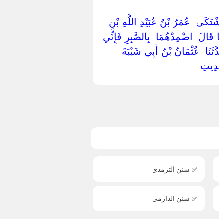
‏اشْتَكَى ‏ ‏عُمَرُ بْنُ عُبَيْدِ اللَّهِ بْنِ
ا قَالَ ‏ ‏اضْمِدْهُمَا ‏ ‏بِالصَّبِرِ فَإِنِّي
ثَنَا ‏ ‏عُثْمَانُ بْنُ أَبِي شَيْبَةَ ‏
حَدِيثِ ‏
✅ سنن الترمذي
✅ سنن الدارمي