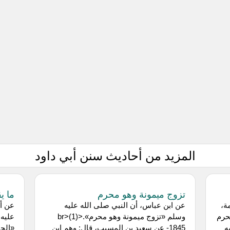
المزيد من أحاديث سنن أبي داود
تزوج ميمونة وهو محرم
ما ي
ة،
عن ابن عباس، أن النبي صلى الله عليه
عن أب
حرم
وسلم «تزوج ميمونة وهو محرم».<br>(1)
عليه 
ه
1845- عن سعيد بن المسيب، قال: وهم ابن
«الحي