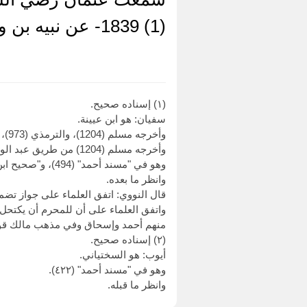
(1) 1839- عن نبيه بن وهب، بهذا الحديث (2)
(١) إسناده صحيح.
سفيان: هو ابن عيينة.
وأخرجه مسلم (1204)، والترمذي (973)، والنسائي في "الكبرى" (3677) من طرق عن سفيان، بهذا الإسناد.
وأخرجه مسلم (1204) من طريق عبد الوارث، عن أيوب بن موسى، به.
وهو في "مسند أحمد" (494)، و"صحيح ابن حبان" (3954).
وانظر ما بعده.
قال النووي: اتفق العلماء على جواز تضم
واتفق العلماء على أن للمحرم أن يكتحل ب
منهم أحمد وإسحاق وفي مذهب مالك قولا
(٢) إسناده صحيح.
أيوب: هو السختياني.
وهو في "مسند أحمد" (٤٢٢).
وانظر ما قبله.