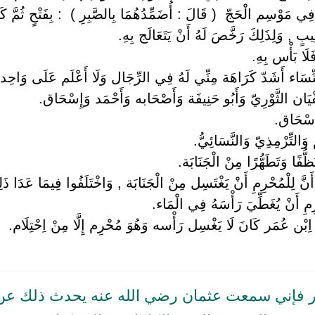
 فِي مَوْسِم الْحَجّ ‏ ‏( قَالَ : أُضَمِّدُهُمَا بِالصَّبِرِ ) ‏ ‏: بِفَتْحٍ ثُم
بٍ , وَلِذَلِكَ رَخَّصَ لَهُ أَنْ يَتَعَالَج بِهِ.
لَا بَأْس بِهِ.
ِّسَاء أَشَدّ كَرَاهَة مِنِّي لَهُ فِي الرِّجَال وَلَا أَعْلَم عَلَى وَاحِد مِ
َان الثَّوْرِيّ وَأَبُو حَنِيفَة وَأَصْحَابه وَأَحْمَد وَإِسْحَاق.
َإِسْحَاق.
وَالتِّرْمِذِيّ وَالنَّسَائِيُّ.
ظُّفًا وَتَطَهُّرًا مِنْ الْجَنَابَة.
نَّ لِلْمُحْرِمِ أَنْ يَغْتَسِل مِنْ الْجَنَابَة , وَاخْتَلَفُوا فِيمَا عَدَا ذَل
رِمِ أَنْ يُغَطِّيَ رَأْسَهُ فِي الْمَاء.
اِبْن عُمَر كَانَ لَا يَغْسِل رَأْسه وَهُوَ مُحْرِم إِلَّا مِنْ اِحْتِلَام.
 فإني سمعت عثمان رضي الله عنه يحدث ذلك عن 