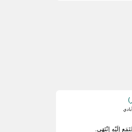
)
ادي
مَع إِلَيْهِ اِنْتَهَى.