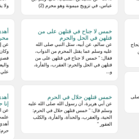
عباس، في تزويج ميمونة وهو محرم (2)
ولا ي
خمس لا جناح في قتلهن على من
أهدى
قتلهن في الحل والحرم
محرم
عن سالم، عن أبيه، سئل النبي صلى الله
عن إس
لحاج
عليه وسلم عما يقتل المحرم من الدواب،
وكان 
فقال: " خمس لا جناح في قتلهن على من
فصنع 
قتلهن في الحل والحرم: العقرب، والفأرة،
واليع
و...
علي ب
خمس قتلهن حلال في الحرم
أهدي
صلى
إنا 
عن أبي هريرة، أن رسول الله صلى الله عليه
عن اب
وسلم قال: " خمس قتلهن حلال في الحرم:
علمت
الحية، والعقرب، والحدأة، والفأرة، والكلب
أهدي 
العقور "
حرم»،