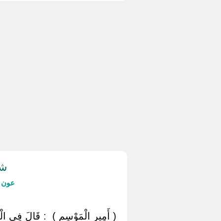
شر
عون ا
‏ ‏( أَمِير الْمَوْسِم ) ‏ ‏: قَالَ فِي الْمِ