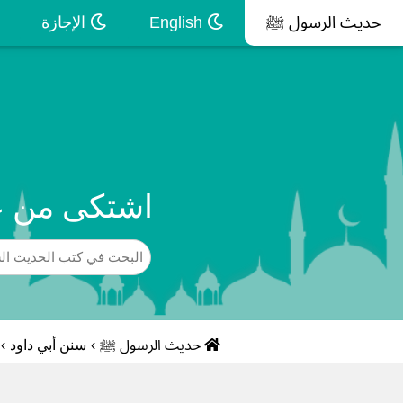
حديث الرسول ﷺ
English
الإجازة
اشتكى من عي
حديث الرسول ﷺ
›
سنن أبي داود
›