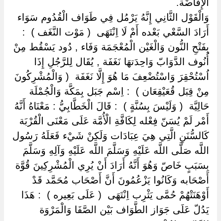
الْإِفَاضَة.
وَالْقَوْل الثَّانِي إِنَّهُ يَرْمُل فِي طَوَاف الْقُدُوم سَوَاء
أَرَادَ السَّعْي بَعْده أَمْ لَا اِنْتَهَى ‏ ‏( مَوْت النَّغَف ) ‏ ‏:
بِفَتْحِ النُّون وَالْغَيْن الْمُعْجَمَة وَفَاء , دُود يَسْقُط مِنْ
أُنُوف الدَّوَابّ وَاحِدَتهَا نَغَفَة , يُقَال لِلرَّجُلِ إِذَا
اُسْتُحْقِرَ وَاسْتُضْعِفَ مَا هُوَ إِلَّا نَغَفَة ‏ ‏( وَالْمُشْرِكُونَ
مِنْ قِبَل قُعَيْقِعَان ) ‏ ‏: اِسْم جَبَل بِمَكَّة وَالْجُمْلَة
حَالِيَّة ‏ ‏( وَلَيْسَ بِسُنَّةٍ ) ‏ ‏: قَالَ الْخَطَّابِيُّ : مَعْنَاهُ أَنَّهُ
أَمْر لَمْ يُسَنّ فِعْله لِكَافَّةِ الْأُمَّة عَلَى مَعْنَى الْقُرْبَة
كَالسُّنَنِ الَّتِي هِيَ عِبَادَات وَلَكِنْ شَيْء فَعَلَهُ رَسُول
اللَّه صَلَّى اللَّه عَلَيْهِ وَسَلَّمَ اللَّه عَلَيْهِ وَآلِهِ وَسَلَّمَ
بِسَبَبٍ خَاصّ وَهُوَ أَنَّهُ أَرَادَ أَنْ يُرِي الْمُشْرِكِينَ قُوَّة
أَصْحَابه وَكَانُوا يَزْعُمُونَ أَنَّ أَصْحَاب مُحَمَّد قَدْ
أَوْهَنَتْهُمْ حُمَّى يَثْرِب اِنْتَهَى ‏ ‏( عَلَى بَعِيره ) ‏ ‏: هَذَا
يَدُلّ عَلَى جَوَاز الطَّوَاف بَيْن الصَّفَا وَالْمَرْوَة