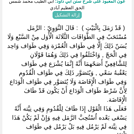
عون المعبود على شرح سنن أبي داود:
أبي الطيب محمد شمس
الحق العظيم آبادي
إزالة التشكيل
‏ ‏( قَدْ رَمَلَ بِالْبَيْتِ ) ‏ ‏: قَالَ النَّوَوِيّ : الرَّمَل
مُسْتَحَبّ فِي الطَّوَافَات الثَّلَاثَة الْأُوَل مِنْ السَّبْع وَلَا
يُسَنّ ذَلِكَ إِلَّا فِي طَوَاف الْعُمْرَة وَفِي طَوَاف وَاحِد
فِي الْحَجّ , وَاخْتَلَفُوا فِي ذَلِكَ وَهُمَا قَوْلَانِ
لِلشَّافِعِيِّ أَصَحّهمَا أَنَّهُ إِنَّمَا يُشْرَع فِي طَوَاف
يَعْقُبهُ سَعْي , وَيُتَصَوَّر ذَلِكَ فِي طَوَاف الْقُدُوم
وَفِي طَوَاف الْإِفَاضَة وَلَا يُتَصَوَّر فِي طَوَاف الْوَدَاع
لِأَنَّ شَرْط طَوَاف الْوَدَاع أَنْ يَكُون قَدْ طَافَ
الْإِفَاضَة.
فَعَلَى هَذَا الْقَوْل إِذَا طَافَ لِلْقُدُومِ وَفِي نِيَّته أَنَّهُ
يَسْعَى بَعْده اُسْتُحِبَّ الرَّمَل فِيهِ وَإِنْ لَمْ يَكُنْ هَذَا
فِي نِيَّته لَمْ يَرْمُل فِيهِ بَلْ يَرْمُل فِي طَوَاف