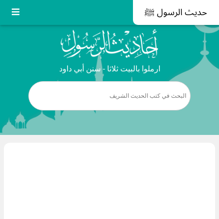
حديث الرسول ﷺ
ارملوا بالبيت ثلاثا - سنن أبي داود