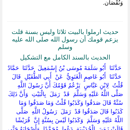
وَنُقْصَان.
حديث ارملوا بالبيت ثلاثا وليس بسنة قلت
يزعم قومك أن رسول الله صلى الله عليه
وسلم
الحديث بالسند الكامل مع التشكيل
‏ ‏حَدَّثَنَا ‏ ‏أَبُو سَلَمَةَ مُوسَى بْنُ إِسْمَعِيلَ ‏ ‏حَدَّثَنَا ‏ ‏حَمَّادٌ
‏ ‏حَدَّثَنَا ‏ ‏أَبُو عَاصِمٍ الْغَنَوِيُّ ‏ ‏عَنْ ‏ ‏أَبِي الطُّفَيْلِ ‏ ‏قَالَ ‏
‏قُلْتُ ‏ ‏لِابْنِ عَبَّاسٍ ‏ ‏يَزْعُمُ قَوْمُكَ أَنَّ رَسُولَ اللَّهِ ‏
‏صَلَّى اللَّهُ عَلَيْهِ وَسَلَّمَ ‏ ‏قَدْ ‏ ‏رَمَلَ ‏ ‏بِالْبَيْتِ ‏ ‏وَأَنَّ ذَلِكَ
سُنَّةٌ قَالَ صَدَقُوا وَكَذَبُوا قُلْتُ وَمَا صَدَقُوا وَمَا
كَذَبُوا قَالَ صَدَقُوا قَدْ ‏ ‏رَمَلَ ‏ ‏رَسُولُ اللَّهِ ‏ ‏صَلَّى
اللَّهُ عَلَيْهِ وَسَلَّمَ ‏ ‏وَكَذَبُوا لَيْسَ بِسُنَّةٍ إِنَّ ‏ ‏قُرَيْشًا ‏
‏قَالَتْ زَمَنَ ‏ ‏الْحُدَيْبِيَةِ ‏ ‏دَعُوا ‏ ‏مُحَمَّدًا ‏ ‏وَأَصْحَابَهُ حَتَّى