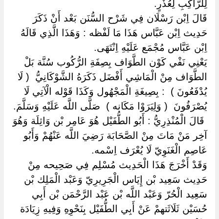
لِلرَّاكِبِ لِعُذْرٍ.
قَالَ اِبْن رَسْلَان فِي شَرْح السُّنَن بَعْد أَنْ ذَكَرَ
حَدِيث اِبْن عَبَّاس هَذَا مَا لَفْظه : وَهَذَا الَّذِي قَالَهُ
اِبْن عَبَّاس مُجْمَع عَلَيْهِ اِنْتَهَى.
يَعْنِي نَفْي كَوْن الطَّوَاف بِصِفَةِ الرُّكُوب سُنَّة بَلْ
الطَّوَاف مِنْ الْمَاشِي أَفْضَل ذَكَرَهُ الشَّوْكَانِيُّ ‏ ‏( لَا
يُدْفَعُونَ ) ‏ ‏: بِصِيغَةِ الْمَجْهُول وَكَذَا قَوْله الْآتِي لَا
يُصْرَفُونَ ‏ ‏( وَلِيَرَوْا مَكَانه ) ‏ ‏صَلَّى اللَّه عَلَيْهِ وَسَلَّمَ.
‏ ‏قَالَ الْمُنْذِرِيُّ : أَبُو الطُّفَيْل هُوَ عَامِر بْن وَاثِلَة وَهُوَ
آخِر مَنْ مَاتَ مِنْ الصَّحَابَة رَضِيَ اللَّه عَنْهُمْ وَأَبُو
عَاصِم الْغَنَوِيّ لَا يُعْرَف اِسْمه.
وَقَدْ أَخْرَجَ هَذَا الْحَدِيث مُسْلِم فِي صَحِيحه مِنْ
حَدِيث سَعِيد بْن إِيَاس الْجَرِيرِيّ وَعَبْد الْمَلِك بْن
سَعِيد الْحُرّ وَعَبْد اللَّه بْن عَبْد الرَّحْمَن بْن أَبِي
حُسَيْن ثَلَاثَتهمْ عَنْ أَبِي الطُّفَيْل بِنَحْوِهِ وَفِيهِ زِيَادَة