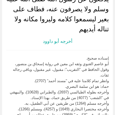
وسلم ولا يصرفون عنه، فطاف على
بعير ليسمعوا كلامه وليروا مكانه ولا
تناله أيديهم
أخرجه أبو داوود
إسناده صحيح.
أبو عاصم الغنوي وثقه ابن معين في رواية إسحاق بن منصور،
وقول الحافظ في "التقريب": مقبول، غير مقبول، وباقي رجاله
ثقات.
وانظر تمام كلامنا عليه في "مسند أحمد" (2707).
حماد: هو ابن سلمة البصري.
وأخرجه بطوله الطيالسي (2697)، والطبراني (10628)، والبيهقي
في "الشعب" (4077) من طريق حماد، بهذا الإسناد.
وأخرجه مسلم (1264) من طريقين عن أبي الطفيل، به.
وأخرجه مختصرا البخاري (1649) و (4257)، ومسلم (1266)،
والنسائي في "الكبرى" (3959) من طريق عطاه بن أبي رباح،