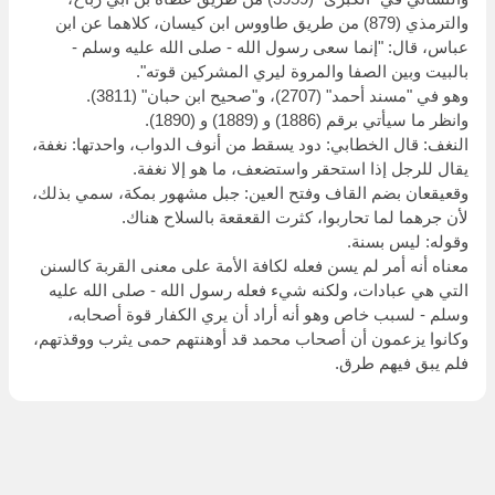
والترمذي (879) من طريق طاووس ابن كيسان، كلاهما عن ابن
عباس، قال: "إنما سعى رسول الله - صلى الله عليه وسلم -
بالبيت وبين الصفا والمروة ليري المشركين قوته".
وهو في "مسند أحمد" (2707)، و"صحيح ابن حبان" (3811).
وانظر ما سيأتي برقم (1886) و (1889) و (1890).
النغف: قال الخطابي: دود يسقط من أنوف الدواب، واحدتها: نغفة،
يقال للرجل إذا استحقر واستضعف، ما هو إلا نغفة.
وقعيقعان بضم القاف وفتح العين: جبل مشهور بمكة، سمي بذلك،
لأن جرهما لما تحاربوا، كثرت القعقعة بالسلاح هناك.
وقوله: ليس بسنة.
معناه أنه أمر لم يسن فعله لكافة الأمة على معنى القربة كالسنن
التي هي عبادات، ولكنه شيء فعله رسول الله - صلى الله عليه
وسلم - لسبب خاص وهو أنه أراد أن يري الكفار قوة أصحابه،
وكانوا يزعمون أن أصحاب محمد قد أوهنتهم حمى يثرب ووقذتهم،
فلم يبق فيهم طرق.