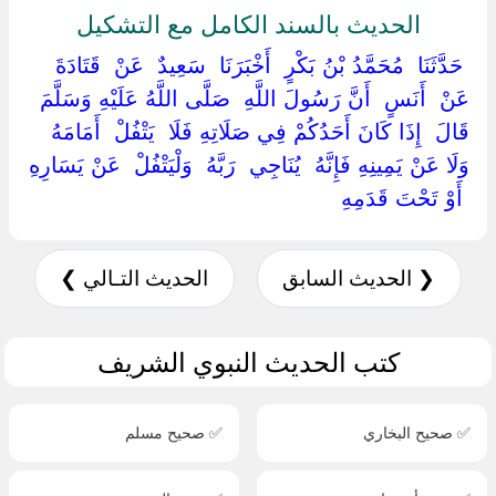
الحديث بالسند الكامل مع التشكيل
‏ ‏حَدَّثَنَا ‏ ‏مُحَمَّدُ بْنُ بَكْرٍ ‏ ‏أَخْبَرَنَا ‏ ‏سَعِيدٌ ‏ ‏عَنْ ‏ ‏قَتَادَةَ ‏
‏عَنْ ‏ ‏أَنَسٍ ‏ ‏أَنَّ رَسُولَ اللَّهِ ‏ ‏صَلَّى اللَّهُ عَلَيْهِ وَسَلَّمَ ‏
‏قَالَ ‏ ‏إِذَا كَانَ أَحَدُكُمْ فِي صَلَاتِهِ فَلَا ‏ ‏يَتْفُلْ ‏ ‏أَمَامَهُ
وَلَا عَنْ يَمِينِهِ فَإِنَّهُ ‏ ‏يُنَاجِي ‏ ‏رَبَّهُ ‏ ‏وَلْيَتْفُلْ ‏ ‏عَنْ يَسَارِهِ
‏ ‏أَوْ تَحْتَ قَدَمِهِ ‏
❮ الحديث السابق
الحديث التـالي ❯
كتب الحديث النبوي الشريف
✅ صحيح البخاري
✅ صحيح مسلم