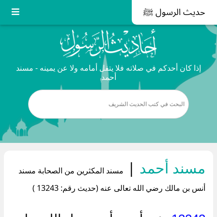
حديث الرسول ﷺ
إذا كان أحدكم في صلاته فلا يتفل أمامه ولا عن يمينه - مسند
أحمد
مسند أحمد
|
مسند المكثرين من الصحابة مسند
أنس بن مالك رضي الله تعالى عنه (حديث رقم: 13243 )