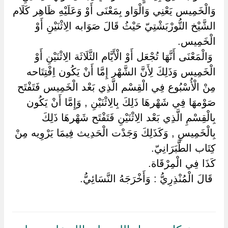
وَالْخَمِيس يَعْنِي وَالْوَاو بِمَعْنَى أَوْ وَعَلَيْهِ ظَاهِر كَلَام
الشَّيْخ التُّورْبَشْتِيّ حَيْثُ قَالَ صَوَابه الِاثْنَيْنِ أَوْ
الْخَمِيس.
‏ ‏وَالْمَعْنَى أَنَّهَا تُجْعَل أَوْ الْأَيَّام الثَّلَاثَة الِاثْنَيْنِ أَوْ
الْخَمِيس وَذَلِكَ لِأَنَّ الشَّهْر إِمَّا أَنْ يَكُون اِفْتِتَاحه
مِنْ الْأُسْبُوع فِي الْقِسْم الَّذِي بَعْد الْخَمِيس فَتَفْتَح
صَوْمهَا فِي شَهْرهَا ذَلِكَ بِالِاثْنَيْنِ , وَإِمَّا أَنْ يَكُون
بِالْقِسْمِ الَّذِي بَعْد الِاثْنَيْنِ فَتَفْتَح شَهْرهَا ذَلِكَ
بِالْخَمِيسِ , وَكَذَلِكَ وَجَدْت الْحَدِيث فِيمَا يَرْوِيه مِنْ
كِتَاب الطَّبَرَانِيّ.
كَذَا فِي الْمِرْقَاة.
‏ ‏قَالَ الْمُنْذِرِيُّ : وَأَخْرَجَهُ النَّسَائِيُّ.