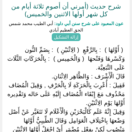
شرح حديث (أمرني أن أصوم ثلاثة أيام من
كل شهر أولها الاثنين والخميس)
عون المعبود على شرح سنن أبي داود:
أبي الطيب محمد شمس
الحق العظيم آبادي
إزالة التشكيل
‏ ‏( أَوَّلهَا ) ‏ ‏: بِالرَّفْعِ ‏ ‏( الِاثْنَيْنِ ) ‏ ‏: بِضَمِّ النُّون
وَكَسْرهَا وَفَتْحهَا ‏ ‏( وَالْخَمِيس ) ‏ ‏: بِالْحَرَكَاتِ الثَّلَاث
عَلَى التَّبَعِيَّة.
قَالَ الْأَشْرَف : وَالظَّاهِر الِاثْنَانِ.
فَقِيلَ : أُعْرِبَ بِالْحَرَكَةِ لَا بِالْحَرْفِ , وَقِيلَ الْمُضَاف
مَحْذُوف مَعَ إِبْقَاء الْمُضَاف إِلَيْهِ عَلَى حَاله وَتَقْدِيره
أَوَّلهَا يَوْم الِاثْنَيْنِ.
وَقِيلَ إِنَّهُ عَلَم كَالْبَحْرَيْنِ وَالْأَعْلَام لَا تَتَغَيَّر عَنْ أَصْل
وَضْعهَا بِاخْتِلَافِ الْعَوَامِل وَقَالَ الطِّيبِيُّ أَوَّلهَا
مَنْصُوب لَكِنْ بِفِعْلٍ مُضْمَر أَيْ اِجْعَلْ أَوَّلهَا الِاثْنَيْنِ