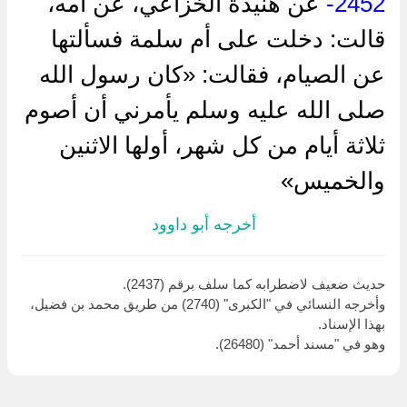
2452-
عن هنيدة الخزاعي، عن أمه،
قالت: دخلت على أم سلمة فسألتها
عن الصيام، فقالت: «كان رسول الله
صلى الله عليه وسلم يأمرني أن أصوم
ثلاثة أيام من كل شهر، أولها الاثنين
والخميس»
أخرجه أبو داوود
حديث ضعيف لاضطرابه كما سلف برقم (2437).
وأخرجه النسائي في "الكبرى" (2740) من طريق محمد بن فضيل،
بهذا الإسناد.
وهو في "مسند أحمد" (26480).