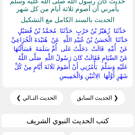
حديث كان رسول الله صلى الله عليه وسلم
يأمرني أن أصوم ثلاثة أيام من كل شهر
الحديث بالسند الكامل مع التشكيل
‏ ‏حَدَّثَنَا ‏ ‏زُهَيْرُ بْنُ حَرْبٍ ‏ ‏حَدَّثَنَا ‏ ‏مُحَمَّدُ بْنُ فُضَيْلٍ ‏
‏حَدَّثَنَا ‏ ‏الْحَسَنُ بْنُ عُبَيْدِ اللَّهِ ‏ ‏عَنْ ‏ ‏هُنَيْدَةَ الْخُزَاعِيِّ ‏
‏عَنْ ‏ ‏أُمِّهِ ‏ ‏قَالَتْ ‏ ‏دَخَلْتُ عَلَى ‏ ‏أُمِّ سَلَمَةَ ‏ ‏فَسَأَلْتُهَا
عَنْ الصِّيَامِ فَقَالَتْ كَانَ رَسُولُ اللَّهِ ‏ ‏صَلَّى اللَّهُ
عَلَيْهِ وَسَلَّمَ ‏ ‏يَأْمُرُنِي أَنْ أَصُومَ ثَلَاثَةَ أَيَّامٍ مِنْ كُلِّ
شَهْرٍ أَوَّلُهَا ‏ ‏الِاثْنَيْنِ وَالْخَمِيسِ ‏
❮ الحديث السابق
الحديث التـالي ❯
كتب الحديث النبوي الشريف